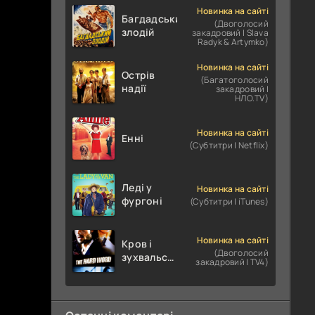
Новинка на сайті
Багдадський
(Двоголосий
злодій
закадровий | Slava
Radyk & Artymko)
Новинка на сайті
Острів
(Багатоголосий
надії
закадровий |
НЛО.TV)
Новинка на сайті
Енні
(Субтитри | Netflix)
Леді у
Новинка на сайті
фургоні
(Субтитри | iTunes)
Новинка на сайті
Кров і
(Двоголосий
зухвальство
закадровий | TV4)
/ Родинне
пограбування