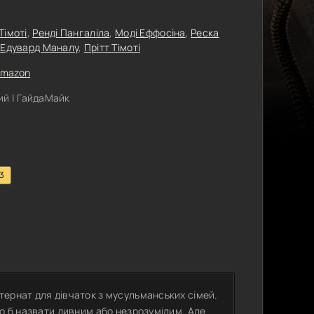
Тімоті
,
Ренді Пангаліла
,
Моді Еффосіна
,
Реска
,
Едувард Маналу
,
Прітт Тімоті
mazon
й | ГайдаМайк
.3
ернат для дівчаток з мусульманських сімей.
ло б назвати дивним або незрозумілим. Але