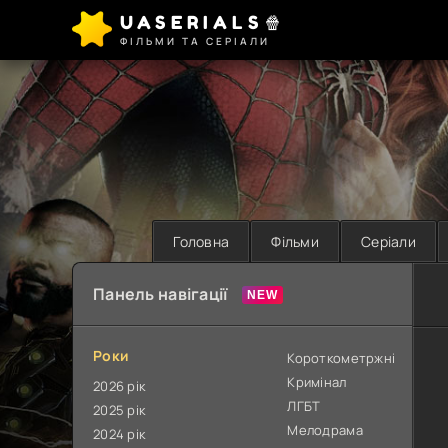
UASERIALS🍿
ФІЛЬМИ ТА СЕРІАЛИ
Головна
Фільми
Серіали
Панель навігації
Роки
Короткометржні
Кримінал
2026 рік
ЛГБТ
2025 рік
Мелодрама
2024 рік