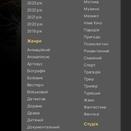
Містика
2023 рік
Музичні
2022 рік
Мюзикл
2021 рік
Німе Кіно
2020 рік
Пародія
2019 рік
Пригоди
Жанри
Психологічні
Анімаційний
Романтичний
Апокаліпсис
Сімейний
Артхаус
Спорт
Біографія
Трагедія
Бойовик
Треш
Вестерн
Трилер
Військовий
Турецькі
Детектив
Жахи
Дорама
Фантастика
Драма
Фентезі
Дитячий
Студія
Документальний