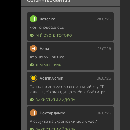
Останні коментарі
Н
наталка
28.07.26
мені сподобалось
МІЙ СУСІД ТОТОРО
Н
Нана
27.07.26
Хто цю ху....знімає
ДІМ МЕРТВИХ
AdminAdmin
06.07.26
Точно не знаємо, краще запитайте у ТГ
каналі цієї команди що робила Субтитри
ЗАХИСТИТИ АЙДОЛА
Н
Ностардамус
06.07.26
А озвучка на українській мові буде?
ЗАХИСТИТИ АЙДОЛА