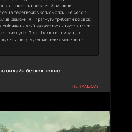
чезна кількість проблем. Жахливий
 все це перетворює колись спокійне село в
рливі демони, які прагнуть прибрати до своїх
я сміливець, який наважиться кинути виклик
рстоких духів. Прості ж люди помруть, не
ї, які сплетуть долі місцевих мешканців і
ою онлайн безкоштовно
НЕ ПРАЦЮЄ?