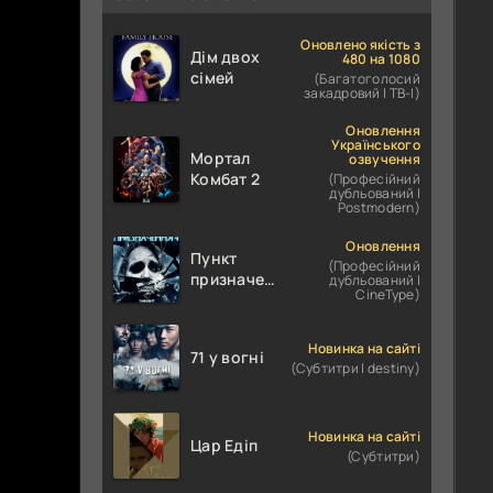
Оновлено якість з
Дім двох
480 на 1080
сімей
(Багатоголосий
закадровий | ТВ-І)
Оновлення
Українського
Мортал
озвучення
Комбат 2
(Професійний
дубльований |
Postmodern)
Оновлення
Пункт
(Професійний
призначення
дубльований |
CineType)
4
Новинка на сайті
71 у вогні
(Субтитри | destiny)
Новинка на сайті
Цар Едіп
(Субтитри)