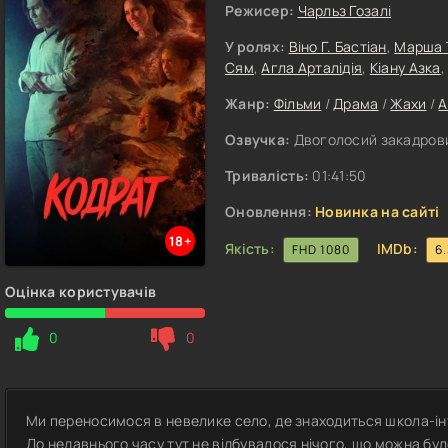
Режисер:
Чарльз Гозалі
У ролях:
Віно Г. Бастіан
,
Марша 
Сям
,
Агла Арталідія
,
Кіану Азка
Жанр:
Фільми
/
Драма
/
Жахи
/
A
Озвучка:
Двоголосий закадрови
Тривалість:
01:41:50
Оновлення:
Новинка на сайті
18+
Якість:
IMDb:
FHD 1080
6
Оцінка користувачів
0
0
Ми переносимося в невелике село, де знаходиться школа-інт
До недавнього часу тут не відбувалося нічого, що можна бу