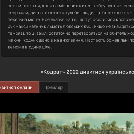
все змінюється, коли на місцевих жителів обрушується вели
неврожай, дивна поведінка худоби і люди, що божеволіють –
пекельне місце. Все вказує на те, що тут оселилися кровоже
рук максимальну кількість людських душ. Якщо не знайдетьс
темряві, то ці землі остаточно перетворяться на обитель жо
маючи жодних шансів на виживання. Настають божевільні поді
демонів в єдине ціле.
«Кодрат»
2022
дивитися українськ
ивитися онлайн
Трейлер