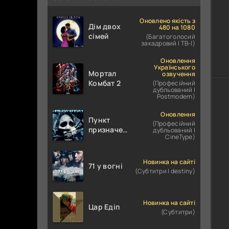
Оновлено якість з
Дім двох
480 на 1080
сімей
(Багатоголосий
закадровий | ТВ-І)
Оновлення
Українського
Мортал
озвучення
Комбат 2
(Професійний
дубльований |
Postmodern)
Оновлення
Пункт
(Професійний
призначення
дубльований |
CineType)
4
Новинка на сайті
71 у вогні
(Субтитри | destiny)
Новинка на сайті
Цар Едіп
(Субтитри)