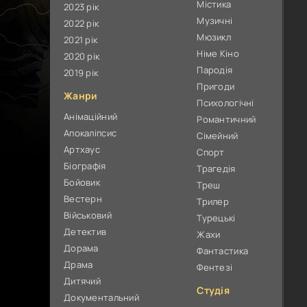
Містика
2023 рік
Музичні
2022 рік
Мюзикл
2021 рік
Німе Кіно
2020 рік
Пародія
2019 рік
Пригоди
Жанри
Психологічні
Анімаційний
Романтичний
Апокаліпсис
Сімейний
Артхаус
Спорт
Біографія
Трагедія
Бойовик
Треш
Вестерн
Трилер
Військовий
Турецькі
Детектив
Жахи
Дорама
Фантастика
Драма
Фентезі
Дитячий
Студія
Документальний