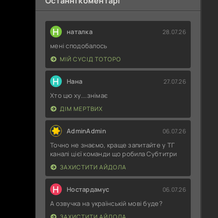
Останні коментарі
Н
наталка
28.07.26
мені сподобалось
МІЙ СУСІД ТОТОРО
Н
Нана
27.07.26
Хто цю ху....знімає
ДІМ МЕРТВИХ
AdminAdmin
06.07.26
Точно не знаємо, краще запитайте у ТГ
каналі цієї команди що робила Субтитри
ЗАХИСТИТИ АЙДОЛА
Н
Ностардамус
06.07.26
А озвучка на українській мові буде?
ЗАХИСТИТИ АЙДОЛА