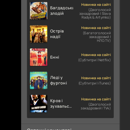
Новинка на сайті
Багдадський
(Двоголосий
злодій
закадровий | Slava
Radyk & Artymko)
Новинка на сайті
Острів
(Багатоголосий
надії
закадровий |
НЛО.TV)
Новинка на сайті
Енні
(Субтитри | Netflix)
Леді у
Новинка на сайті
фургоні
(Субтитри | iTunes)
Новинка на сайті
Кров і
(Двоголосий
зухвальство
закадровий | TV4)
/ Родинне
пограбування