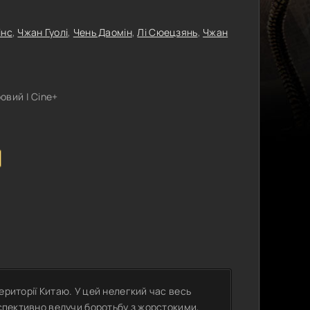
інс
,
Чжан Гуолі
,
Чень Даомін
,
Лі Сюецзянь
,
Чжан
овий | Cine+
ериторії Китаю. У цей нелегкий час весь
рспективно ведучи боротьбу з жорстокими,