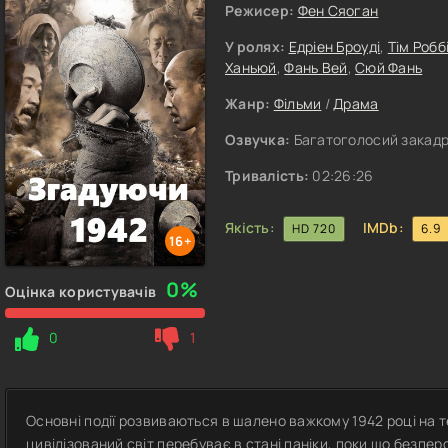
Режисер:
Фен Сяоган
У ролях:
Едріен Броуді
,
Тім Робб
Ханьюй
,
Фань Вей
,
Сюй Фань
Жанр:
Фільми
/
Драма
Озвучка:
Багатоголосий закадр
Тривалість:
02:26:26
Якість:
IMDb:
HD 720
6.9
16+
0%
Оцінка користувачів
0
1
Основні події розвиваються в шалено важкому 1942 році на т
цивілізований світ перебуває в стані паніки, поки що безпе