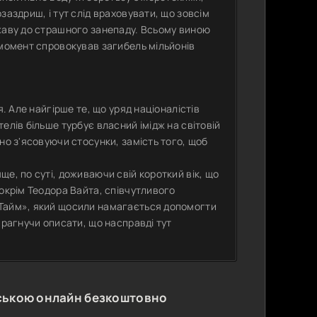
заздриш, і тут слід враховувати, що зовсім
ржаву до страшного занепаду. Всьому виною
 момент спровокував загибель мільйонів
я. Але найгірше те, що уряд націоналістів
елів більше турбує власний імідж на світовій
но з'ясовуючи стосунки, замість того, щоб
е, по суті, доживаючи свій короткий вік, що
 окрім Теодора Вайта, співчутливого
«Тайм», який щосили намагається допомогти
прагнучи описати, що насправді тут
ською онлайн безкоштовно