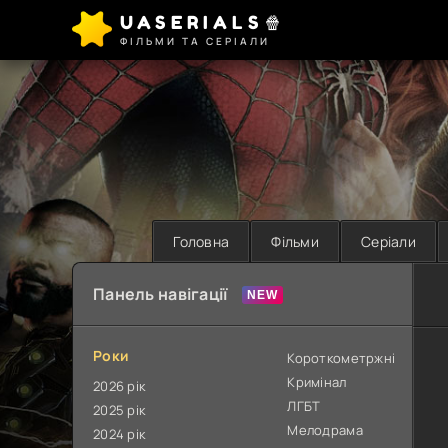
UASERIALS🍿
ФІЛЬМИ ТА СЕРІАЛИ
Головна
Фільми
Серіали
Панель навігації
Роки
Короткометржні
Кримінал
2026 рік
ЛГБТ
2025 рік
Мелодрама
2024 рік