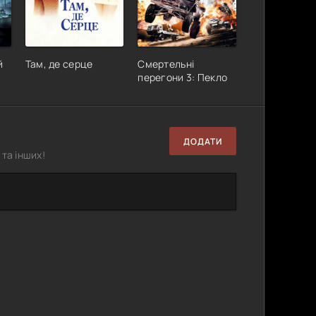
й
Там, де серце
Смертельні
перегони 3: Пекло
ДОДАТИ
та інших!