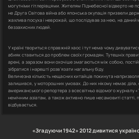
могутніми гітлерівцями. Жителям Піднебесної відверто не по
не Друга Світова війна або японська окупація призвели де
жахлива посуха і неврожай, що послідував за нею, на даний
беззахисних людей.
У країні твориться справжній хаос і тут нема чому дивуватис
абияк ставиться до проблем своїх громадян. Тутешніх правит
арені, а заразом вони охочіше змагаються між собою, постій
зібратися і нарешті розв'язати нагальну біду.
Величезна кількість нещасних китайців покинута напризволящ
залишився, у моторошних умовах. До них нікому немає діла,
американського репортера з всесвітньо відомого журналу 
немічним азіатам, а також активно пише несамовиті статті, 
відбувається.
«Згадуючи 1942»
2012
дивитися україн