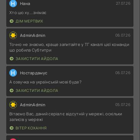
Н
Нана
27.07.26
Хто цю ху....знімає
ДІМ МЕРТВИХ
AdminAdmin
06.07.26
Точно не знаємо, краще запитайте у ТГ каналі цієї команди
що робила Субтитри
ЗАХИСТИТИ АЙДОЛА
Н
Ностардамус
06.07.26
А озвучка на українській мові буде?
ЗАХИСТИТИ АЙДОЛА
AdminAdmin
05.07.26
Вітаємо Вас, даний серіал є відсутній у мережі, оскільки
записів у мережі
ВІТЕР КОХАННЯ