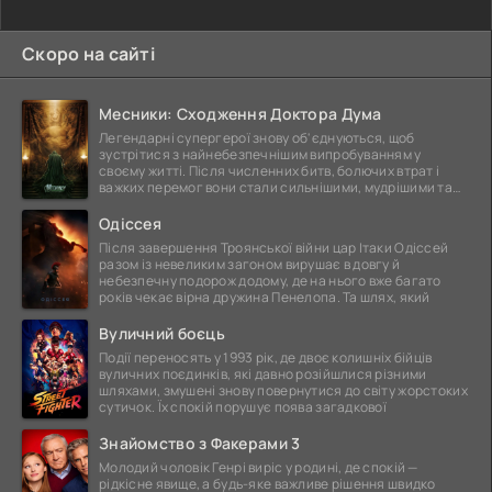
Скоро на сайті
Месники: Сходження Доктора Дума
Легендарні супергерої знову об'єднуються, щоб
зустрітися з найнебезпечнішим випробуванням у
своєму житті. Після численних битв, болючих втрат і
важких перемог вони стали сильнішими, мудрішими та
ще
Одіссея
Після завершення Троянської війни цар Ітаки Одіссей
разом із невеликим загоном вирушає в довгу й
небезпечну подорож додому, де на нього вже багато
років чекає вірна дружина Пенелопа. Та шлях, який
Вуличний боєць
Події переносять у 1993 рік, де двоє колишніх бійців
вуличних поєдинків, які давно розійшлися різними
шляхами, змушені знову повернутися до світу жорстоких
сутичок. Їх спокій порушує поява загадкової
Знайомство з Факерами 3
Молодий чоловік Генрі виріс у родині, де спокій —
рідкісне явище, а будь-яке важливе рішення швидко