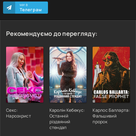
МИ В
Телеграм
Рекомендуємо до перегляду:
Секс:
Каролін Кебекус:
Карлос Балларта:
Нарозхрист
Останній
Фальшивий
різдвяний
пророк
стендап