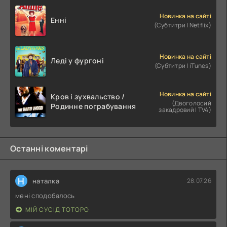
Новинка на сайті
Енні
(Субтитри | Netflix)
Новинка на сайті
Леді у фургоні
(Субтитри | iTunes)
Новинка на сайті
Кров і зухвальство /
(Двоголосий
Родинне пограбування
закадровий | TV4)
Останні коментарі
Н
наталка
28.07.26
мені сподобалось
МІЙ СУСІД ТОТОРО