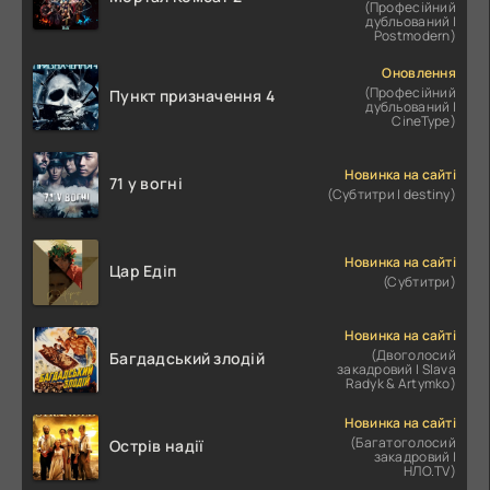
(Професійний
дубльований |
Postmodern)
Оновлення
(Професійний
Пункт призначення 4
дубльований |
CineType)
Новинка на сайті
71 у вогні
(Субтитри | destiny)
Новинка на сайті
Цар Едіп
(Субтитри)
Новинка на сайті
(Двоголосий
Багдадський злодій
закадровий | Slava
Radyk & Artymko)
Новинка на сайті
(Багатоголосий
Острів надії
закадровий |
НЛО.TV)