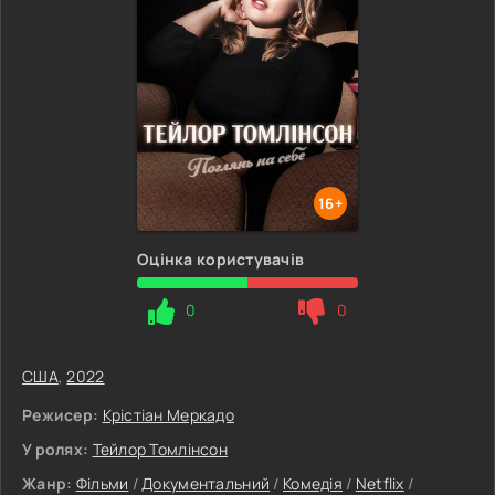
16+
Оцінка користувачів
0
0
США
,
2022
Режисер:
Крістіан Меркадо
У ролях:
Тейлор Томлінсон
Жанр:
Фільми
/
Документальний
/
Комедія
/
Netflix
/