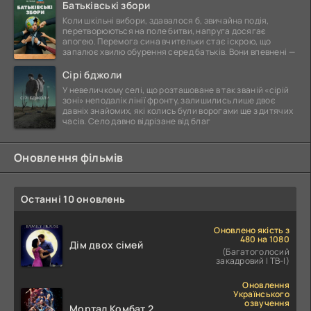
Батьківські збори
Коли шкільні вибори, здавалося б, звичайна подія,
перетворюються на поле битви, напруга досягає
апогею. Перемога сина вчительки стає іскрою, що
запалює хвилю обурення серед батьків. Вони впевнені —
Сірі бджоли
У невеличкому селі, що розташоване в так званій «сірій
зоні» неподалік лінії фронту, залишились лише двоє
давніх знайомих, які колись були ворогами ще з дитячих
часів. Село давно відрізане від благ
Оновлення фільмів
Останні 10 оновлень
Оновлено якість з
480 на 1080
Дім двох сімей
(Багатоголосий
закадровий | ТВ-І)
Оновлення
Українського
озвучення
Мортал Комбат 2