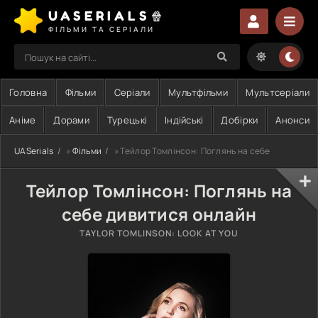
UASERIALS🍿
ФІЛЬМИ ТА СЕРІАЛИ
Головна
Фільми
Серіали
Мультфільми
Мультсеріали
Аніме
Дорами
Турецькі
Індійські
Добірки
Анонси
UASerials
»
Фільми
» Тейлор Томлінсон: Поглянь на себе
Тейлор Томлінсон: Поглянь на
себе дивитися онлайн
TAYLOR TOMLINSON: LOOK AT YOU