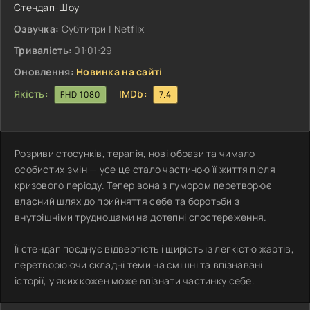
Стендап-Шоу
Озвучка:
Субтитри | Netflix
Тривалість:
01:01:29
Оновлення:
Новинка на сайті
Якість:
IMDb:
FHD 1080
7.4
Розриви стосунків, терапія, нові образи та чимало
особистих змін — усе це стало частиною її життя після
кризового періоду. Тепер вона з гумором перетворює
власний шлях до прийняття себе та боротьби з
внутрішніми труднощами на дотепні спостереження.
Її стендап поєднує відвертість і щирість із легкістю жартів,
перетворюючи складні теми на смішні та впізнавані
історії, у яких кожен може впізнати частинку себе.