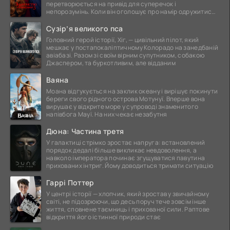
перетворюється на привід для суперечок і
непорозумінь. Коли він оголошує про намір одружитися,
це
Сузір’я великого пса
Головний герой історії, Хіг, — цивільний пілот, який
мешкає у постапокаліптичному Колорадо на занедбаній
авіабазі. Разом зі своїм вірним супутником, собакою
Джаспером, та буркотливим, але відданим
Ваяна
Моана відгукується на заклик океану і вирішує покинути
береги свого рідного острова Мотунуї. Вперше вона
вирушає у відкрите море у супроводі знаменитого
напівбога Мауї. На них чекає незабутня
Дюна: Частина третя
У галактиці стрімко зростає напруга: встановлений
порядок дедалі більше викликає невдоволення, а
навколо імператора починає згущуватися павутина
прихованих інтриг. Йому доводиться тримати ситуацію
Гаррі Поттер
У центрі історії — хлопчик, який зростав у звичайному
світі, не підозрюючи, що десь поруч тече зовсім інше
життя, сповнене таємниць і прихованої сили. Раптове
відкриття його істинної природи стає