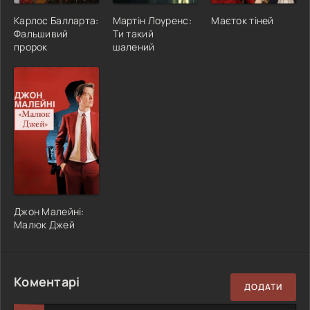
Карлос Балларта:
Мартін Лоуренс:
Маєток тіней
Фальшивий
Ти такий
пророк
шалений
Джон Малейні:
Малюк Джей
Коментарі
ДОДАТИ