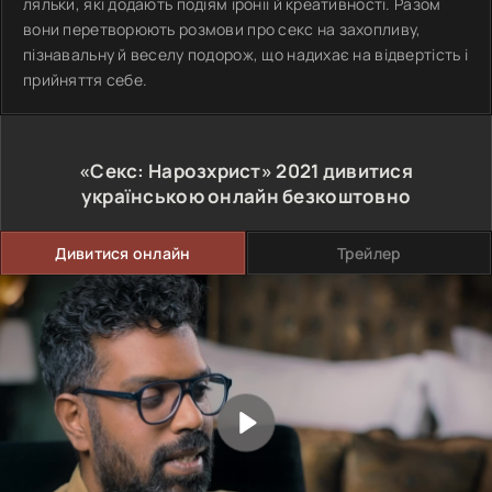
ляльки, які додають подіям іронії й креативності. Разом
вони перетворюють розмови про секс на захопливу,
пізнавальну й веселу подорож, що надихає на відвертість і
прийняття себе.
«Секс: Нарозхрист»
2021
дивитися
українською онлайн безкоштовно
Дивитися онлайн
Трейлер