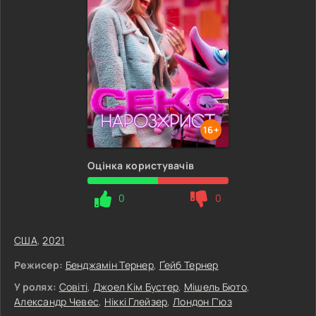
16+
Оцінка користувачів
0
0
США
,
2021
Режисер:
Бенджамін Тернер
,
Ґейб Тернер
У ролях:
Совіті
,
Джоел Кім Бустер
,
Мішель Бюто
,
Александр Чевес
,
Ніккі Глейзер
,
Лондон Г'юз