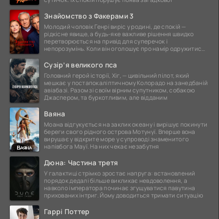
Знайомство з Факерами 3
Молодий чоловік Генрі виріс у родині, де спокій —
рідкісне явище, а будь-яке важливе рішення швидко
перетворюється на привід для суперечок і
непорозумінь. Коли він оголошує про намір одружитися,
це
Сузір’я великого пса
Головний герой історії, Хіг, — цивільний пілот, який
мешкає у постапокаліптичному Колорадо на занедбаній
авіабазі. Разом зі своїм вірним супутником, собакою
Джаспером, та буркотливим, але відданим
Ваяна
Моана відгукується на заклик океану і вирішує покинути
береги свого рідного острова Мотунуї. Вперше вона
вирушає у відкрите море у супроводі знаменитого
напівбога Мауї. На них чекає незабутня
Дюна: Частина третя
У галактиці стрімко зростає напруга: встановлений
порядок дедалі більше викликає невдоволення, а
навколо імператора починає згущуватися павутина
прихованих інтриг. Йому доводиться тримати ситуацію
Гаррі Поттер