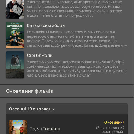
У центрі історії — хлопчик, який зростав у звичайному
світі, не підозрюючи, що десь поруч тече зовсім інше
життя, сповнене таємниць і прихованої сили. Раптове
відкриття його істинної природи стає
Батьківські збори
Коли шкільні вибори, здавалося б, звичайна подія,
перетворюються на поле битви, напруга досягає
апогею. Перемога сина вчительки стає іскрою, що
запалює хвилю обурення серед батьків. Вони впевнені —
Сірі бджоли
У невеличкому селі, що розташоване в так званій «сірій
зоні» неподалік лінії фронту, залишились лише двоє
давніх знайомих, які колись були ворогами ще з дитячих
часів. Село давно відрізане від благ
Оновлення фільмів
Останні 10 оновлень
Оновлення
(Багатоголосий
Ти, я і Тоскана
закадровий |