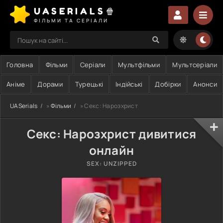
UASERIALS🍿
ФІЛЬМИ ТА СЕРІАЛИ
Головна
Фільми
Серіали
Мультфільми
Мультсеріали
Аніме
Дорами
Турецькі
Індійські
Добірки
Анонси
UASerials
»
Фільми
» Секс: Нарозхрист
Секс: Нарозхрист дивитися
онлайн
SEX: UNZIPPED