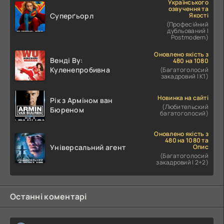
Українського
озвучення та
Якості
Суперґьорл
(Професійний
дубльований |
Postmodern)
Оновлено якість з
Венді Ву:
480 на 1080
Куленепробивна
(Багатоголосий
закадровий | К1)
Новинка на сайті
Рік з Арміном ван
(Любительский
Бюреном
багатоголосий)
Оновлено якість з
480 на 1080 та
Опис
Універсальний агент
(Багатоголосий
закадровий | 2+2)
Останні коментарі