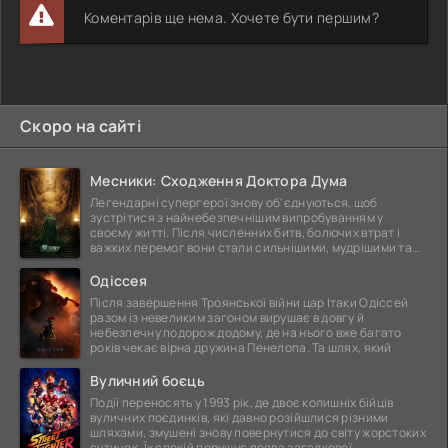
Коментарів ще нема. Хочете бути першим?
Скоро на сайті
Месники: Сходження Доктора Дума
Легендарні супергерої знову об'єднуються, щоб
зустрітися з найнебезпечнішим випробуванням у
своєму житті. Після численних битв, болючих втрат і
важких перемог вони стали сильнішими, мудрішими та
ще
Одіссея
Після завершення Троянської війни цар Ітаки Одіссей
разом із невеликим загоном вирушає в довгу й
небезпечну подорож додому, де на нього вже багато
років чекає вірна дружина Пенелопа. Та шлях, який
Вуличний боєць
Події переносять у 1993 рік, де двоє колишніх бійців
вуличних поєдинків, які давно розійшлися різними
шляхами, змушені знову повернутися до світу жорстоких
сутичок. Їх спокій порушує поява загадкової