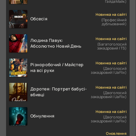
ГайдаМайк)
Новинка на сайті
Обсесія
(Професійний
дубльований)
Новинка на сайті
Людина Павук:
(Багатоголосий
Абсолютно Новий День
закадровий | TS)
Новинка на сайті
Різноробочий / Майстер
(Двоголосий
на всі руки
закадровий | UaFlix)
Новинка на сайті
Доротея: Портрет бабусі-
(Двоголосий
вбивці
закадровий | UaFlix)
Новинка на сайті
Обнулення
(Двоголосий
закадровий | UaFlix)
Оновлення