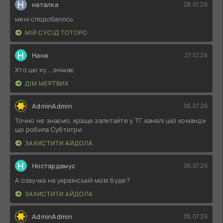
Н
наталка
28.07.26
мені сподобалось
МІЙ СУСІД ТОТОРО
Н
Нана
27.07.26
Хто цю ху....знімає
ДІМ МЕРТВИХ
AdminAdmin
06.07.26
Точно не знаємо, краще запитайте у ТГ каналі цієї команди
що робила Субтитри
ЗАХИСТИТИ АЙДОЛА
Н
Ностардамус
06.07.26
А озвучка на українській мові буде?
ЗАХИСТИТИ АЙДОЛА
AdminAdmin
05.07.26