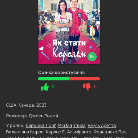
6+
Оцінка користувачів
0
0
США
,
Канада
,
2023
Режисер:
Демієн Ромей
У ролях:
Вероніка Лонґ
,
Рікі Мартінез
,
Рауль Аретта
,
Валентина Ізарра
,
Карлос Е. Альміранте
,
Франциско Паз
,