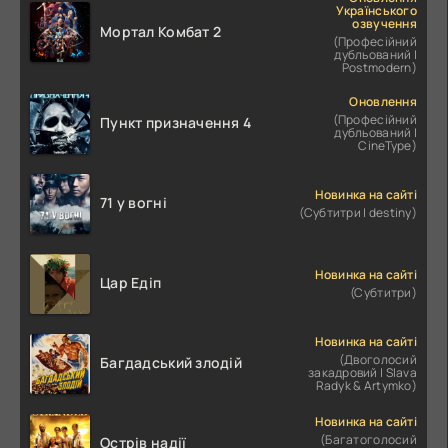
Українського
озвучення
Мортал Комбат 2
(Професійний
дубльований |
Postmodern)
Оновлення
(Професійний
Пункт призначення 4
дубльований |
CineType)
Новинка на сайті
71 у вогні
(Субтитри | destiny)
Новинка на сайті
Цар Едіп
(Субтитри)
Новинка на сайті
(Двоголосий
Багдадський злодій
закадровий | Slava
Radyk & Artymko)
Новинка на сайті
(Багатоголосий
Острів надії