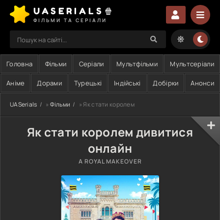
UASERIALS🍿
ФІЛЬМИ ТА СЕРІАЛИ
Головна
Фільми
Серіали
Мультфільми
Мультсеріали
Аніме
Дорами
Турецькі
Індійські
Добірки
Анонси
UASerials
»
Фільми
» Як стати королем
Як стати королем дивитися
онлайн
A ROYAL MAKEOVER