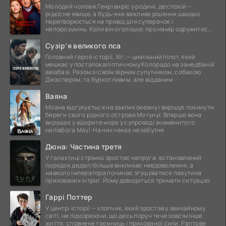
Молодий чоловік Генрі виріс у родині, де спокій —
рідкісне явище, а будь-яке важливе рішення швидко
перетворюється на привід для суперечок і
непорозумінь. Коли він оголошує про намір одружитися,
це
Сузір’я великого пса
Головний герой історії, Хіг, — цивільний пілот, який
мешкає у постапокаліптичному Колорадо на занедбаній
авіабазі. Разом зі своїм вірним супутником, собакою
Джаспером, та буркотливим, але відданим
Ваяна
Моана відгукується на заклик океану і вирішує покинути
береги свого рідного острова Мотунуї. Вперше вона
вирушає у відкрите море у супроводі знаменитого
напівбога Мауї. На них чекає незабутня
Дюна: Частина третя
У галактиці стрімко зростає напруга: встановлений
порядок дедалі більше викликає невдоволення, а
навколо імператора починає згущуватися павутина
прихованих інтриг. Йому доводиться тримати ситуацію
Гаррі Поттер
У центрі історії — хлопчик, який зростав у звичайному
світі, не підозрюючи, що десь поруч тече зовсім інше
життя, сповнене таємниць і прихованої сили. Раптове