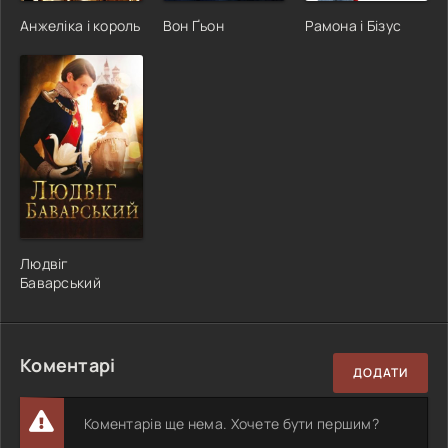
Анжеліка і король
Вон Ґьон
Рамона і Бізус
Людвіг
Баварський
Коментарі
ДОДАТИ
Коментарів ще нема. Хочете бути першим?