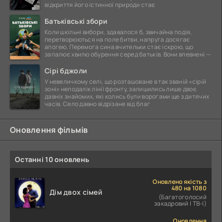
відкриття його істинної природи стає
Батьківські збори
Коли шкільні вибори, здавалося б, звичайна подія,
перетворюються на поле битви, напруга досягає
апогею. Перемога сина вчительки стає іскрою, що
запалює хвилю обурення серед батьків. Вони впевнені —
Сірі бджоли
У невеличкому селі, що розташоване в так званій «сірій
зоні» неподалік лінії фронту, залишились лише двоє
давніх знайомих, які колись були ворогами ще з дитячих
часів. Село давно відрізане від благ
Оновлення фільмів
Останні 10 оновлень
Оновлено якість з
480 на 1080
Дім двох сімей
(Багатоголосий
закадровий | ТВ-І)
Оновлення