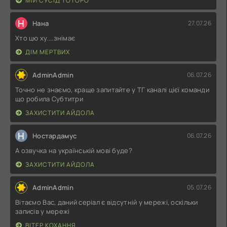
МІЙ СУСІД ТОТОРО
Н
Нана
27.07.26
Хто цю ху....знімає
ДІМ МЕРТВИХ
AdminAdmin
06.07.26
Точно не знаємо, краще запитайте у ТГ каналі цієї команди
що робила Субтитри
ЗАХИСТИТИ АЙДОЛА
Н
Ностардамус
06.07.26
А озвучка на українській мові буде?
ЗАХИСТИТИ АЙДОЛА
AdminAdmin
05.07.26
Вітаємо Вас, даний серіал є відсутній у мережі, оскільки
записів у мережі
ВІТЕР КОХАННЯ