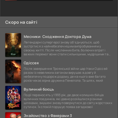
Скоро на сайті
Месники: Сходження Доктора Дума
Легендарні супергерої знову об'єднуються, щоб
зустрітися з найнебезпечнішим випробуванням у
своєму житті. Після численних битв, болючих втрат і
важких перемог вони стали сильнішими, мудрішими та
ще
Одіссея
Після завершення Троянської війни цар Ітаки Одіссей
разом із невеликим загоном вирушає в довгу й
небезпечну подорож додому, де на нього вже багато
років чекає вірна дружина Пенелопа. Та шлях, який
Вуличний боєць
Події переносять у 1993 рік, де двоє колишніх бійців
вуличних поєдинків, які давно розійшлися різними
шляхами, змушені знову повернутися до світу жорстоких
сутичок. Їх спокій порушує поява загадкової
Знайомство з Факерами 3