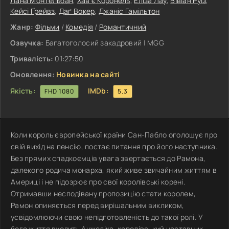
Лана Монтельбан
,
Хав'є Коронель
,
Еліза Лау
,
Вівіан Руїз
,
Кейсі Ґрейвз
,
Даґ Вокер
,
Джаніс Гамільтон
Жанр:
Фільми
/
Комедія
/
Романтичний
Озвучка:
Багатоголосий закадровий | MGG
Тривалість:
01:27:50
Оновлення:
Новинка на сайті
Якість:
IMDb:
FHD 1080
5.3
Коли король європейської країни Сан-Пабло оголошує про
свій вихід на пенсію, постає питання про його наступника.
Без прямих спадкоємців увага звертається до Рамона,
далекого родича монарха, який живе звичайним життям в
Америці і не підозрює про свої королівські корені.
Отримавши несподівану пропозицію стати королем,
Рамон опиняється перед вирішальним викликом,
усвідомлюючи свою непідготовленість до такої ролі. У
його життя входить Анжеліка, королівський наставник,