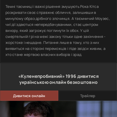
Темні таємниці і важкі рішення змушують Рока Кітса
розкривати своє справжнє обличчя, залишивши в
минулому образ дрібного злочинця. А таємничий Моузес,
чиї дії здаються непередбачуваними, стає центром
вихору, який загрожує поглинути їх обох. У цій
смертельній грі на межі закону тільки одне закінчення -
жорстоке і нещадне. Питання лише в тому, хто з них
виявиться на стороні переможців і піде звідси живим, а
хто стане жертвою власних виборів і зрад.
«Куленепробивний»
1996
дивитися
українською онлайн безкоштовно
Дивитися онлайн
Трейлер