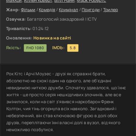
МакКой
,
Аллен Коверт
,
Білл Нанн
,
Марк Робертс
Жанр:
Фільми
/
Комедія
/
Кримінал
/
Пригоди
/
Трилер
Озвучка:
Багатоголосий закадровий | ICTV
Тривалість:
01:24:12
Оновлення:
Новинка на сайті
Якість:
IMDb:
FHD 1080
5.8
Рок Кітс і Арчі Моузес - друзі як справжні брати,
абсолютно не схожі один на одного, але об'єднані
невидимою ниткою дружби. Спочатку здавалося, що їхнє
життя - це просто серія нешкідливих злочинів, але все
змінилося, коли на світ з'явився наркобарон Френк
Колтон, чия тінь огорнула всіх навколо. Загадковий і
небезпечний, він став ключовою фігурою в долі обох
друзів, переплітаючи їхні власні долі в вузол, від якого
неможливо позбутися.