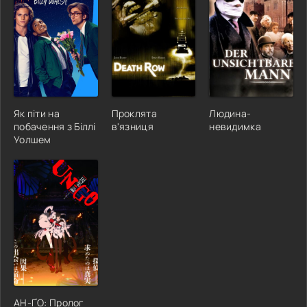
Як піти на
Проклята
Людина-
побачення з Біллі
в'язниця
невидимка
Уолшем
АН-ҐО: Пролог