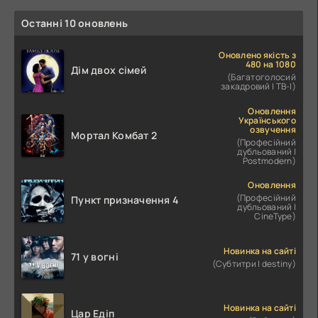
Останні 10 оновлень
Оновлено якість з
480 на 1080
Дім двох сімей
(Багатоголосий
закадровий | ТВ-І)
Оновлення
Українського
озвучення
Мортал Комбат 2
(Професійний
дубльований |
Postmodern)
Оновлення
(Професійний
Пункт призначення 4
дубльований |
CineType)
Новинка на сайті
71 у вогні
(Субтитри | destiny)
Новинка на сайті
Цар Едіп