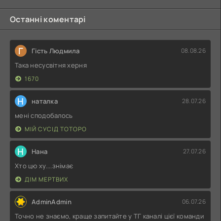
Останні коментарі
Г
Гість Людмила
08.08.26
Така несусвітня херня
1670
Н
наталка
28.07.26
мені сподобалось
МІЙ СУСІД ТОТОРО
Н
Нана
27.07.26
Хто цю ху....знімає
ДІМ МЕРТВИХ
AdminAdmin
06.07.26
Точно не знаємо, краще запитайте у ТГ каналі цієї команди