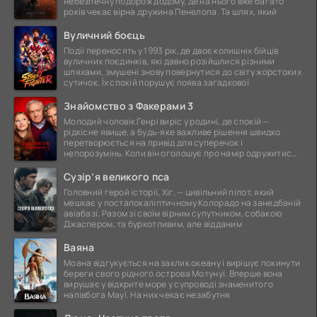
небезпечну подорож додому, де на нього вже багато
років чекає вірна дружина Пенелопа. Та шлях, який
Вуличний боєць
Події переносять у 1993 рік, де двоє колишніх бійців
вуличних поєдинків, які давно розійшлися різними
шляхами, змушені знову повернутися до світу жорстоких
сутичок. Їх спокій порушує поява загадкової
Знайомство з Факерами 3
Молодий чоловік Генрі виріс у родині, де спокій —
рідкісне явище, а будь-яке важливе рішення швидко
перетворюється на привід для суперечок і
непорозумінь. Коли він оголошує про намір одружитися,
це
Сузір’я великого пса
Головний герой історії, Хіг, — цивільний пілот, який
мешкає у постапокаліптичному Колорадо на занедбаній
авіабазі. Разом зі своїм вірним супутником, собакою
Джаспером, та буркотливим, але відданим
Ваяна
Моана відгукується на заклик океану і вирішує покинути
береги свого рідного острова Мотунуї. Вперше вона
вирушає у відкрите море у супроводі знаменитого
напівбога Мауї. На них чекає незабутня