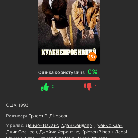
16+
0%
Оцінка користувачів
0
1
США
,
1996
Режисер:
Ернест Р. Дікерсон
У ролях:
Деймон Вайанс
,
Адам Сендлер
,
Джеймс Каан
,
Джип Свенсон
,
Джеймс Фарентіно
,
Крістен Вілсон
,
Ларрі