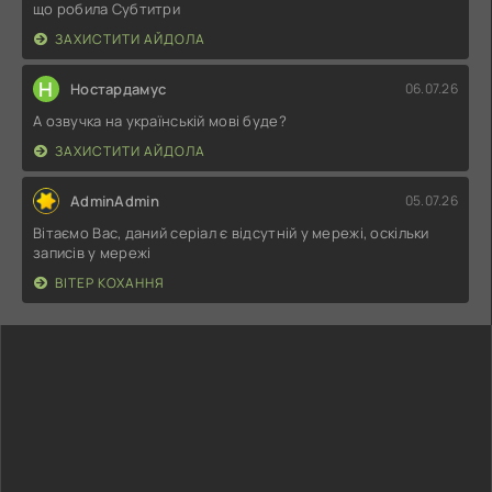
що робила Субтитри
ЗАХИСТИТИ АЙДОЛА
Н
Ностардамус
06.07.26
А озвучка на українській мові буде?
ЗАХИСТИТИ АЙДОЛА
AdminAdmin
05.07.26
Вітаємо Вас, даний серіал є відсутній у мережі, оскільки
записів у мережі
ВІТЕР КОХАННЯ