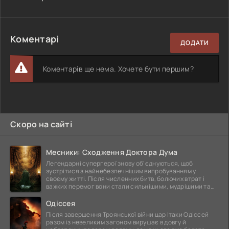
Коментарі
ДОДАТИ
Коментарів ще нема. Хочете бути першим?
Скоро на сайті
Месники: Сходження Доктора Дума
Легендарні супергерої знову об'єднуються, щоб
зустрітися з найнебезпечнішим випробуванням у
своєму житті. Після численних битв, болючих втрат і
важких перемог вони стали сильнішими, мудрішими та
ще
Одіссея
Після завершення Троянської війни цар Ітаки Одіссей
разом із невеликим загоном вирушає в довгу й