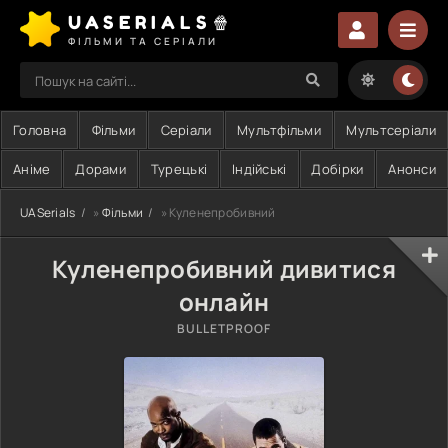
UASERIALS🍿
ФІЛЬМИ ТА СЕРІАЛИ
Головна
Фільми
Серіали
Мультфільми
Мультсеріали
Аніме
Дорами
Турецькі
Індійські
Добірки
Анонси
UASerials
»
Фільми
» Куленепробивний
Куленепробивний дивитися
онлайн
BULLETPROOF