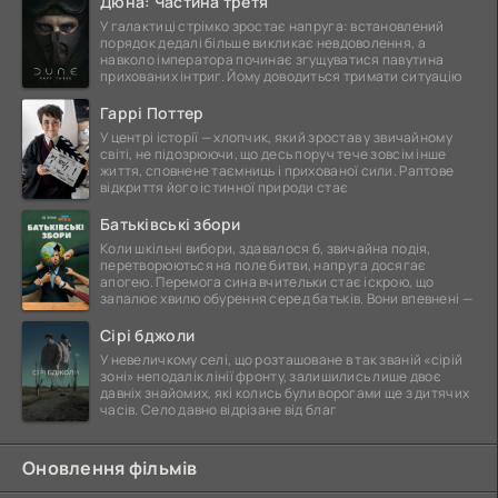
Дюна: Частина третя
У галактиці стрімко зростає напруга: встановлений
порядок дедалі більше викликає невдоволення, а
навколо імператора починає згущуватися павутина
прихованих інтриг. Йому доводиться тримати ситуацію
Гаррі Поттер
У центрі історії — хлопчик, який зростав у звичайному
світі, не підозрюючи, що десь поруч тече зовсім інше
життя, сповнене таємниць і прихованої сили. Раптове
відкриття його істинної природи стає
Батьківські збори
Коли шкільні вибори, здавалося б, звичайна подія,
перетворюються на поле битви, напруга досягає
апогею. Перемога сина вчительки стає іскрою, що
запалює хвилю обурення серед батьків. Вони впевнені —
Сірі бджоли
У невеличкому селі, що розташоване в так званій «сірій
зоні» неподалік лінії фронту, залишились лише двоє
давніх знайомих, які колись були ворогами ще з дитячих
часів. Село давно відрізане від благ
Оновлення фільмів