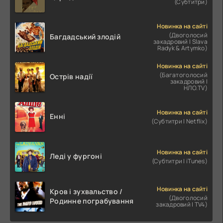
(Субтитри)
Новинка на сайті
(Двоголосий
Багдадський злодій
закадровий | Slava
Radyk & Artymko)
Новинка на сайті
(Багатоголосий
Острів надії
закадровий |
НЛО.TV)
Новинка на сайті
Енні
(Субтитри | Netflix)
Новинка на сайті
Леді у фургоні
(Субтитри | iTunes)
Новинка на сайті
Кров і зухвальство /
(Двоголосий
Родинне пограбування
закадровий | TV4)