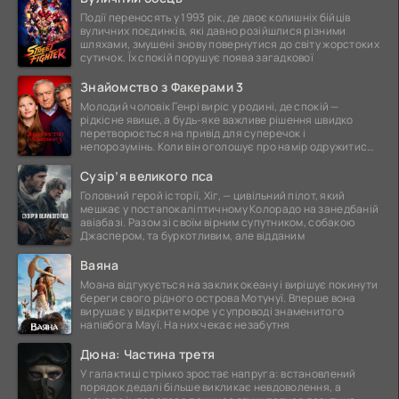
Події переносять у 1993 рік, де двоє колишніх бійців
вуличних поєдинків, які давно розійшлися різними
шляхами, змушені знову повернутися до світу жорстоких
сутичок. Їх спокій порушує поява загадкової
Знайомство з Факерами 3
Молодий чоловік Генрі виріс у родині, де спокій —
рідкісне явище, а будь-яке важливе рішення швидко
перетворюється на привід для суперечок і
непорозумінь. Коли він оголошує про намір одружитися,
це
Сузір’я великого пса
Головний герой історії, Хіг, — цивільний пілот, який
мешкає у постапокаліптичному Колорадо на занедбаній
авіабазі. Разом зі своїм вірним супутником, собакою
Джаспером, та буркотливим, але відданим
Ваяна
Моана відгукується на заклик океану і вирішує покинути
береги свого рідного острова Мотунуї. Вперше вона
вирушає у відкрите море у супроводі знаменитого
напівбога Мауї. На них чекає незабутня
Дюна: Частина третя
У галактиці стрімко зростає напруга: встановлений
порядок дедалі більше викликає невдоволення, а