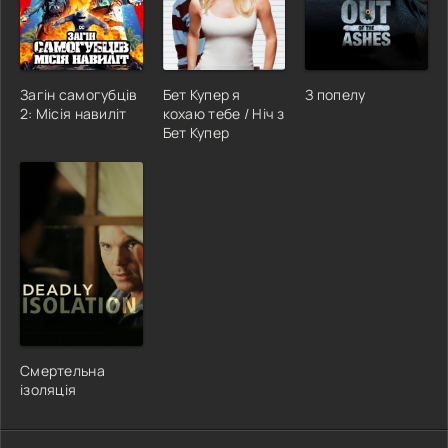
Загін самогубців
Бет Купер я
З попелу
2: Місія навиліт
кохаю тебе / Ніч з
Бет Купер
Смертельна
ізоляція