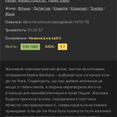
Райан
,
Марко Родрігес
,
Денні Трехо
Жанр:
Фільми
/
Детектив
/
Комедія
/
Кримінал
/
Трилер
/
Жахи
Озвучка:
Багатоголосий закадровий | НЛО-ТВ
Тривалість:
01:29:57
Оновлення:
Новинка на сайті
Якість:
IMDb:
FHD 1080
3.7
Жахливий повнометражний фільм, знятий за мотивами
оповідання Кевіна ВанХука, - відбувається у в'язниці Ісла-
де-ла-Рока. Подейкують, що сам диявол виплюнув це
місце з глибин пекла, а людина перетворила його на
в'язницю для найнебезпечніших в'язнів Півдня. Жахлива
будівля просякнута злом, породженим століттями
вбивств і несправедливості, і переслідується мстивими
привидами. Ісла-де-ла-Рока була покинута після жахливої
різанини в'язнів і охоронців, що просочилася кров'ю.