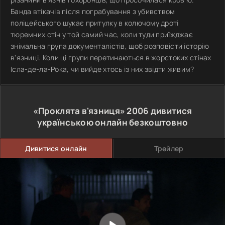
Банда втікачів після пограбування з убивством
поліцейського шукає притулку в колючому дроті
тюремних стін у той самий час, коли туди приїжджає
знімальна група документалістів, щоб розповісти історію
в'язниці. Коли ці групи перетинаються в жорстоких стінах
Ісла-де-ла-Рока, чи вийде хтось із них звідти живим?
«Проклята в'язниця»
2006
дивитися
українською онлайн безкоштовно
Дивитися онлайн
Трейлер