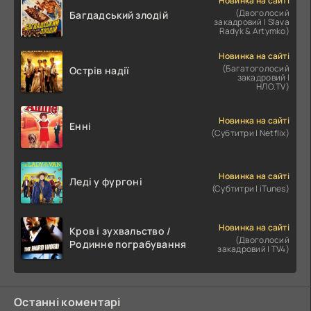
Новинка на сайті
(Двоголосий
Багдадський злодій
закадровий | Slava
Radyk & Artymko)
Новинка на сайті
(Багатоголосий
Острів надії
закадровий |
НЛО.TV)
Новинка на сайті
Енні
(Субтитри | Netflix)
Новинка на сайті
Леді у фургоні
(Субтитри | iTunes)
Новинка на сайті
Кров і зухвальство /
(Двоголосий
Родинне пограбування
закадровий | TV4)
Останні коментарі