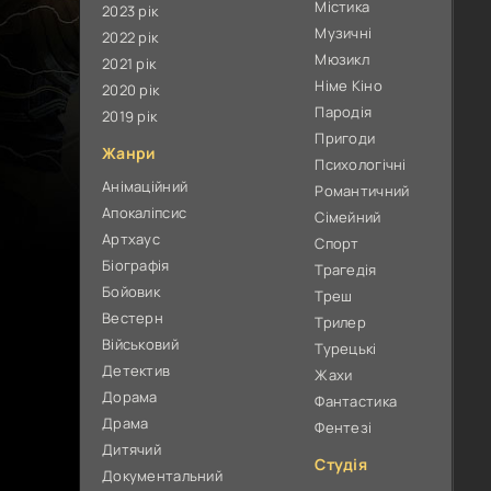
Містика
2023 рік
Музичні
2022 рік
Мюзикл
2021 рік
Німе Кіно
2020 рік
Пародія
2019 рік
Пригоди
Жанри
Психологічні
Анімаційний
Романтичний
Апокаліпсис
Сімейний
Артхаус
Спорт
Біографія
Трагедія
Бойовик
Треш
Вестерн
Трилер
Військовий
Турецькі
Детектив
Жахи
Дорама
Фантастика
Драма
Фентезі
Дитячий
Студія
Документальний