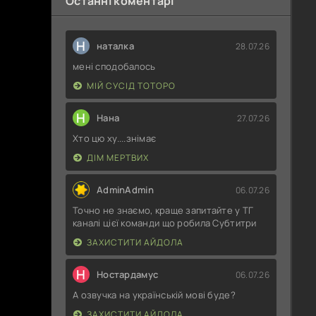
Останні коментарі
Н
наталка
28.07.26
мені сподобалось
МІЙ СУСІД ТОТОРО
Н
Нана
27.07.26
Хто цю ху....знімає
ДІМ МЕРТВИХ
AdminAdmin
06.07.26
Точно не знаємо, краще запитайте у ТГ
каналі цієї команди що робила Субтитри
ЗАХИСТИТИ АЙДОЛА
Н
Ностардамус
06.07.26
А озвучка на українській мові буде?
ЗАХИСТИТИ АЙДОЛА