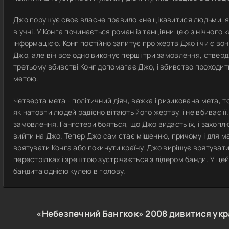
Джо порушує своє власне правило «не цікавитися людьми, як
в учні. У Конга починається роман із танцівницею з нічного 
інформацією. Конг постійно запитує про жертв Джо і чи є во
Джо, але він все одно виконує перші три замовлення, стверд
третьому вбивстві Конг допомагає Джо, і вбивство проходит
метою.
Четверта мета - політичний діяч, важка і ризикована мета, 
як натовпи людей радісно вітають його жертву, і не вбиває її
замовлення. Гангстери бояться, що Джо видасть їх, і захопл
вийти на Джо. Тепер Джо сам стає мішенню, причому і для мафі
врятувати Конга або покинути країну. Джо вирішує врятувати
перестрілках і зрештою зустрічається з лідером банди. У цей 
бандита однією кулею в голову.
«Небезпечний Бангкок»
2008
дивитися укр