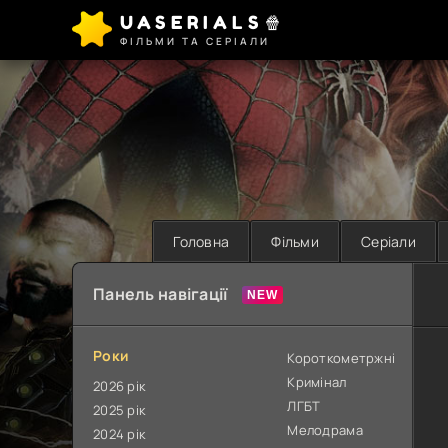
UASERIALS🍿
ФІЛЬМИ ТА СЕРІАЛИ
Головна
Фільми
Серіали
Панель навігації
Роки
Короткометржні
Кримінал
2026 рік
ЛГБТ
2025 рік
Мелодрама
2024 рік