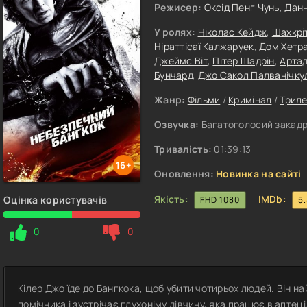
Режисер:
Оксід Пенґ Чунь
,
Данн
У ролях:
Ніколас Кейдж
,
Шахкрі
Ніраттісаї Калжаруек
,
Дом Хетр
Джеймс Bіт
,
Пітер Шадрін
,
Артад
Бунчард
,
Джо Сакол Палванічку
Жанр:
Фільми
/
Кримінал
/
Трил
Озвучка:
Багатоголосий закадро
Тривалість:
01:39:13
16+
Оновлення:
Новинка на сайті
Якість:
IMDb:
Оцінка користувачів
FHD 1080
5
0
0
Кілер Джо їде до Бангкока, щоб убити чотирьох людей. Він 
помічника і зустрічає глухоніму дівчину, яка працює в аптеці