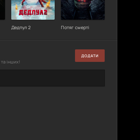
Дедпул 2
Потяг смерті
ДОДАТИ
та інших!