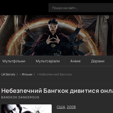
Мультфільми
Мультсеріали
Аніме
Дорами
UASerials
»
Фільми
» Небезпечний Бангкок
Небезпечний Бангкок дивитися онл
BANGKOK DANGEROUS
США
,
2008