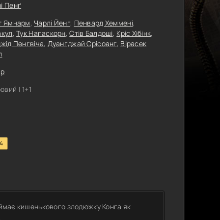
і Пенґ
т Ямнарм
,
Чарлі Йенг
,
Пенвард Хеммені
,
акул
,
Тук Напаскорн
,
Стів Балдоші
,
Кріс Хібінк
,
жід Пенгвіча
,
Дуангджай Срісоанг
,
Вірасек
л
ер
вий | 1+1
.4
наймає кишенькового злодюжку Конга як
.