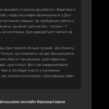
і не мають стосунку до роботи» і бере Конга
клубу, через яку мафія обмінювалася з Джо
ни поганими людьми. Це пробуджує совість у
жуючи, що вони «для когось - погані». У
ь не за планом, Джо доводиться гнатися за
тому Джо просить більше грошей. Джо бачить,
. Поліція, що з'явилася, не дає Джо виконати
юють Конга і танцівницю, щоб через них
ї, і для поліції. Він стає перед вибором:
 Конга. Він бере участь у численних
час з'являється поліція, і Джо вбиває себе і
аїнською онлайн безкоштовно