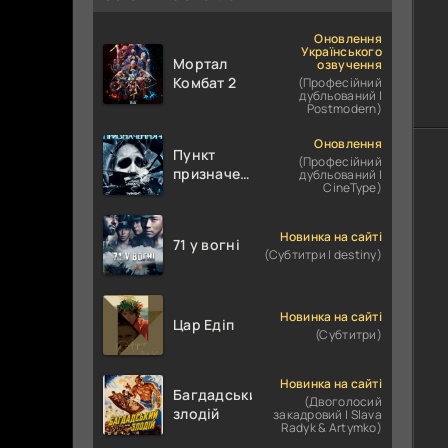
Оновлення
Українського
Мортал
озвучення
Комбат 2
(Професійний
дубльований |
Postmodern)
Оновлення
Пункт
(Професійний
призначення
дубльований |
CineType)
4
Новинка на сайті
71 у вогні
(Субтитри | destiny)
Новинка на сайті
Цар Едіп
(Субтитри)
Новинка на сайті
Багдадський
(Двоголосий
злодій
закадровий | Slava
Radyk & Artymko)