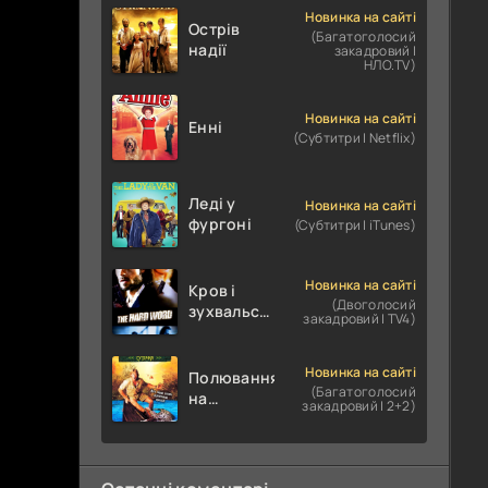
Новинка на сайті
Острів
(Багатоголосий
надії
закадровий |
НЛО.TV)
Новинка на сайті
Енні
(Субтитри | Netflix)
Леді у
Новинка на сайті
фургоні
(Субтитри | iTunes)
Новинка на сайті
Кров і
(Двоголосий
зухвальство
закадровий | TV4)
/ Родинне
пограбування
Новинка на сайті
Полювання
(Багатоголосий
на
закадровий | 2+2)
крокодилів:
Сутичка