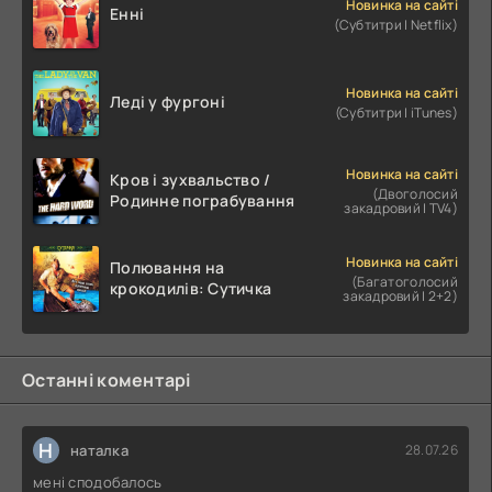
Новинка на сайті
Енні
(Субтитри | Netflix)
Новинка на сайті
Леді у фургоні
(Субтитри | iTunes)
Новинка на сайті
Кров і зухвальство /
(Двоголосий
Родинне пограбування
закадровий | TV4)
Новинка на сайті
Полювання на
(Багатоголосий
крокодилів: Сутичка
закадровий | 2+2)
Останні коментарі
Н
наталка
28.07.26
мені сподобалось