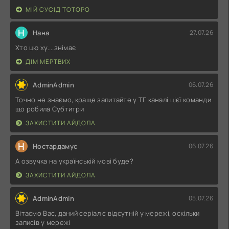
МІЙ СУСІД ТОТОРО
Н
Нана
27.07.26
Хто цю ху....знімає
ДІМ МЕРТВИХ
AdminAdmin
06.07.26
Точно не знаємо, краще запитайте у ТГ каналі цієї команди
що робила Субтитри
ЗАХИСТИТИ АЙДОЛА
Н
Ностардамус
06.07.26
А озвучка на українській мові буде?
ЗАХИСТИТИ АЙДОЛА
AdminAdmin
05.07.26
Вітаємо Вас, даний серіал є відсутній у мережі, оскільки
записів у мережі