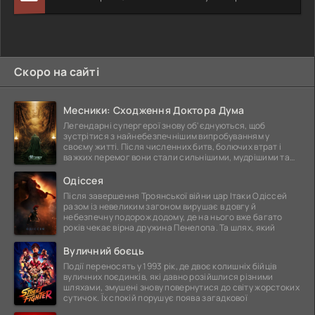
Скоро на сайті
Месники: Сходження Доктора Дума
Легендарні супергерої знову об'єднуються, щоб
зустрітися з найнебезпечнішим випробуванням у
своєму житті. Після численних битв, болючих втрат і
важких перемог вони стали сильнішими, мудрішими та
ще
Одіссея
Після завершення Троянської війни цар Ітаки Одіссей
разом із невеликим загоном вирушає в довгу й
небезпечну подорож додому, де на нього вже багато
років чекає вірна дружина Пенелопа. Та шлях, який
Вуличний боєць
Події переносять у 1993 рік, де двоє колишніх бійців
вуличних поєдинків, які давно розійшлися різними
шляхами, змушені знову повернутися до світу жорстоких
сутичок. Їх спокій порушує поява загадкової