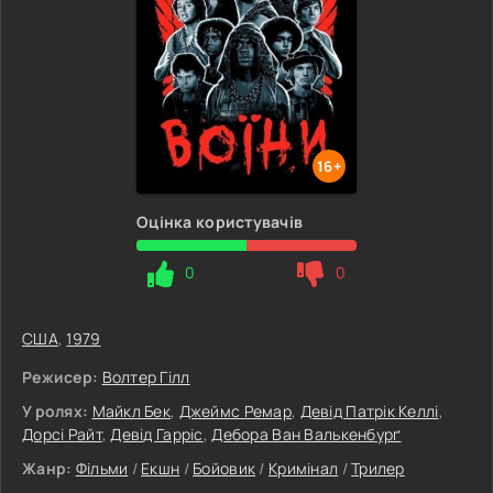
16+
Оцінка користувачів
0
0
США
,
1979
Режисер:
Волтер Гілл
У ролях:
Майкл Бек
,
Джеймс Ремар
,
Девід Патрік Келлі
,
Дорсі Райт
,
Девід Гарріс
,
Дебора Ван Валькенбурґ
Жанр:
Фільми
/
Екшн
/
Бойовик
/
Кримінал
/
Трилер