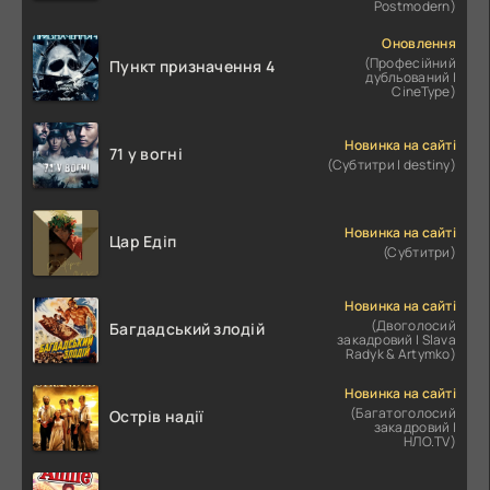
Postmodern)
Оновлення
(Професійний
Пункт призначення 4
дубльований |
CineType)
Новинка на сайті
71 у вогні
(Субтитри | destiny)
Новинка на сайті
Цар Едіп
(Субтитри)
Новинка на сайті
(Двоголосий
Багдадський злодій
закадровий | Slava
Radyk & Artymko)
Новинка на сайті
(Багатоголосий
Острів надії
закадровий |
НЛО.TV)