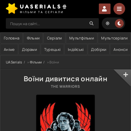
UASERIALS🍿
ФІЛЬМИ ТА СЕРІАЛИ
Головна
Фільми
Серіали
Мультфільми
Мультсеріали
Аніме
Дорами
Турецькі
Індійські
Добірки
Анонси
UASerials
»
Фільми
» Воїни
Воїни дивитися онлайн
THE WARRIORS