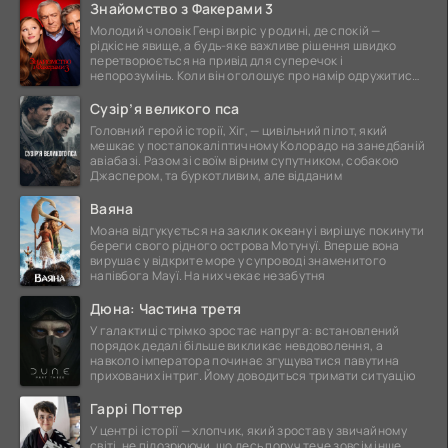
Знайомство з Факерами 3
Молодий чоловік Генрі виріс у родині, де спокій —
рідкісне явище, а будь-яке важливе рішення швидко
перетворюється на привід для суперечок і
непорозумінь. Коли він оголошує про намір одружитися,
це
Сузір’я великого пса
Головний герой історії, Хіг, — цивільний пілот, який
мешкає у постапокаліптичному Колорадо на занедбаній
авіабазі. Разом зі своїм вірним супутником, собакою
Джаспером, та буркотливим, але відданим
Ваяна
Моана відгукується на заклик океану і вирішує покинути
береги свого рідного острова Мотунуї. Вперше вона
вирушає у відкрите море у супроводі знаменитого
напівбога Мауї. На них чекає незабутня
Дюна: Частина третя
У галактиці стрімко зростає напруга: встановлений
порядок дедалі більше викликає невдоволення, а
навколо імператора починає згущуватися павутина
прихованих інтриг. Йому доводиться тримати ситуацію
Гаррі Поттер
У центрі історії — хлопчик, який зростав у звичайному
світі, не підозрюючи, що десь поруч тече зовсім інше