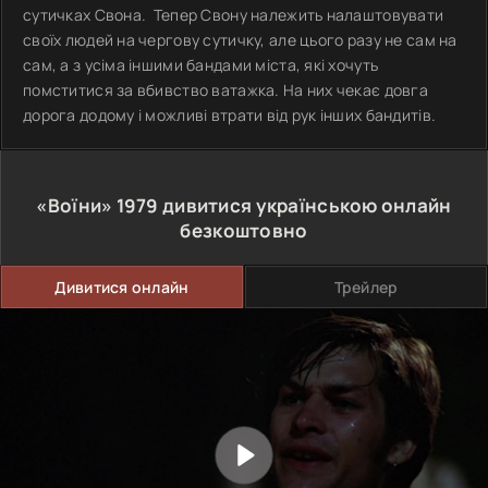
сутичках Свона. Тепер Свону належить налаштовувати
своїх людей на чергову сутичку, але цього разу не сам на
сам, а з усіма іншими бандами міста, які хочуть
помститися за вбивство ватажка. На них чекає довга
дорога додому і можливі втрати від рук інших бандитів.
«Воїни»
1979
дивитися українською онлайн
безкоштовно
Дивитися онлайн
Трейлер