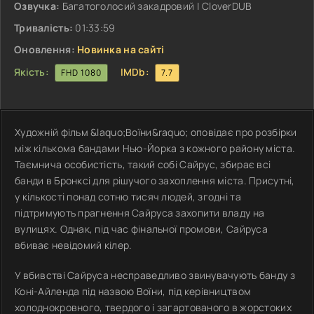
Озвучка:
Багатоголосий закадровий | CloverDUB
Тривалість:
01:33:59
Оновлення:
Новинка на сайті
Якість:
IMDb:
FHD 1080
7.7
Художній фільм &laquo;Воїни&raquo; оповідає про розбірки
між кількома бандами Нью-Йорка з кожного району міста.
Таємнича особистість, такий собі Сайрус, збирає всі
банди в Бронксі для рішучого захоплення міста. Присутні,
у кількості понад сотню тисяч людей, згодні та
підтримують прагнення Сайруса захопити владу на
вулицях. Однак, під час фінальної промови, Сайруса
вбиває невідомий кілер.
У вбивстві Сайруса несправедливо звинувачують банду з
Коні-Айленда під назвою Воїни, під керівництвом
холоднокровного, твердого і загартованого в жорстоких