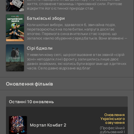
життя, сповнене таємниць і прихованої сили. Раптове
відкриття його істинної природи стає
Батьківські збори
Коли шкільні вибори, здавалося б, звичайна подія,
перетворюються на поле битви, напруга досягає
апогею. Перемога сина вчительки стає іскрою, що
запалює хвилю обурення серед батьків. Вони впевнені —
Сірі бджоли
У невеличкому селі, що розташоване в так званій «сірій
зоні» неподалік лінії фронту, залишились лише двоє
давніх знайомих, які колись були ворогами ще з дитячих
часів. Село давно відрізане від благ
Оновлення фільмів
Останні 10 оновлень
Оновлення
Українського
озвучення
Мортал Комбат 2
(Професійний
дубльований |