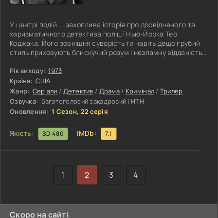
У центрі подій — захоплива історія про досвідченого та
харизматичного детектива поліції Нью-Йорка Тео
Коджака. Його зовнішня суворість та навіть дещо грубий
стиль приховують блискучий розум і незламну відданість
своїй справі. Тео обожнює льодяники та знаходить
справжнє задоволення у розслідуванні найзаплутаніших
Рік виходу:
1973
злочинів. Жоден злочинець ще не зміг уникнути його
Країна:
США
гострого погляду й інтуїції. Тео вирізняється не лише
Жанр:
Серіали
/
Детектив
/
Драма
/
Кримінал
/
Трилер
професіоналізмом, а й невичерпним оптимізмом і тонким
Озвучка:
Багатоголосий закадровий | НТН
почуттям гумору, які
Оновлення:
1 Сезон, 22 серія
Якість:
IMDb:
SD 480
7.1
1
2
3
4
Скоро на сайті