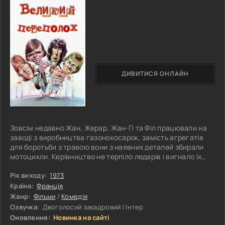
ДИВИТИСЯ ОНЛАЙН
Зовсім недавно Жан, Жерар, Жан-Гі та Філ працювали на
заводі з виробництва газонокосарок, замість агрегатів
для боротьби з травою вони з наявних деталей збирали
мотоцикли. Керівництво не терпіло ледарів і вигнало їх
геть. Хлопці вирушили на пошуки нової роботи, але
несподівано дізналися, що їхній приятель Еміль – власник
Рік виходу:
1973
бару, зазнає збитків. Неподалік відкрився супермаркет, і
Країна:
Франція
всі постійні клієнти стали його покупцями. Акції,
Жанр:
Фільми
/
Комедія
розпродажі, привабливий антураж забирають у Еміля
Озвучка:
Двоголосий закадровий | Інтер
останню надію.
Оновлення:
Новинка на сайті