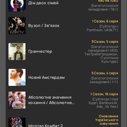
480 на 1080
Дім двох сімей
(Багатоголосий
закадровий | ТВ-І)
1 Сезон, 6 серія
Вузол / Звʼязок
(Субтитри |
Pantheon, UABLTY)
9 Сезон, 5 серія
(Багатоголосий
закадровий | MGG,
Ґранчестер
ТакТребаПродакшн,
Суспільне
Культура)
5 Сезон, 4 серія
Новий Амстердам
(Багатоголосий
закадровий | 1+1)
1 Сезон, 16 серія
Абсолютне значення
(Субтитри | Най
кохання / Абсолютне
Буде!, BambooUA,
Ada_Ya.Yaoi)
значення романтики
Оновлення
Українського
озвучення
Мортал Комбат 2