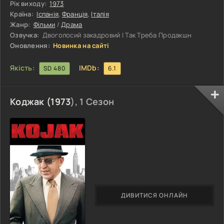
зухвалу втечу свого ув'язненого лідера. Мережа стукачів
Рік виходу:
1973
інформує наполегливого детектива, що призводить до
Країна:
Іспанія
,
Франція
,
Італія
вибухонебезпечної тристоронньої гри в кішки-мишки між
Жанр:
Фільми
/
Драма
повстанцями, голлістськими політиками та поліцією.
Озвучка:
Двоголосий закадровий | Так Треба Продакшн
Оновлення:
Новинка на сайті
Якість:
IMDb:
SD 480
6.1
Коджак (
1973
), 1 Сезон
ДИВИТИСЯ ОНЛАЙН