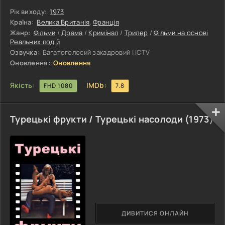
злочинних планів у життя вони наймають досвідченого
найманого вбивцю Шакала, якому належить самотужки
Рік виходу:
1973
скоїти вбивство впливової людини. Протягом усієї
Країна:
Велика Британія
,
Франція
картини глядач зможе спостерігати за діями найманця, як
Жанр:
Фільми
/
Драма
/
Кримінал
/
Трилер
/
Фільми на основі
він готується до замаху, спритно уникає виявлення і
Реальних подій
вживається в незвичні професії, щоб
Озвучка:
Багатоголосий закадровий | ICTV
Оновлення:
Оновлення
Якість:
IMDb:
FHD 1080
7.8
Турецькі фрукти / Турецькі насолоди (
1973
)
ДИВИТИСЯ ОНЛАЙН