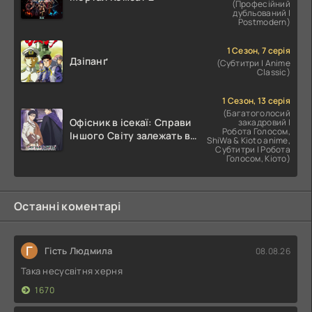
(Професійний
дубльований |
Postmodern)
1 Сезон, 7 серія
Дзіпанґ
(Субтитри | Anime
Classic)
1 Сезон, 13 серія
(Багатоголосий
Офісник в ісекаї: Справи
закадровий |
Робота Голосом,
Іншого Світу залежать від
ShiWa & Kioto anime,
Корпоративного Раба
Субтитри | Робота
Голосом, Кіото)
Останні коментарі
Г
Гість Людмила
08.08.26
Така несусвітня херня
1670