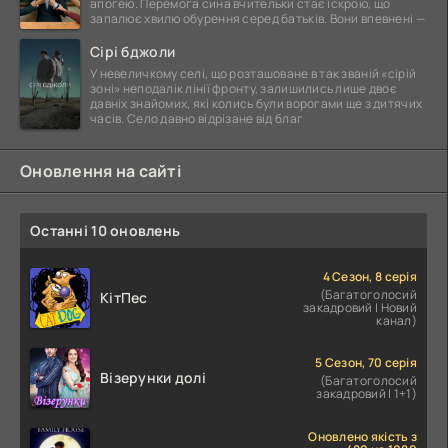
апогею. Перемога сина вчительки стає іскрою, що
запалює хвилю обурення серед батьків. Вони впевнені —
Сірі бджоли
У невеличкому селі, що розташоване в так званій «сірій
зоні» неподалік лінії фронту, залишились лише двоє
давніх знайомих, які колись були ворогами ще з дитячих
часів. Село давно відрізане від благ
Оновлення на сайті
Останні 10 оновлень
4 Сезон, 8 серія
(Багатоголосий
КітПес
закадровий | Новий
канал)
5 Сезон, 70 серія
Візерунки долі
(Багатоголосий
закадровий | 1+1)
Оновлено якість з