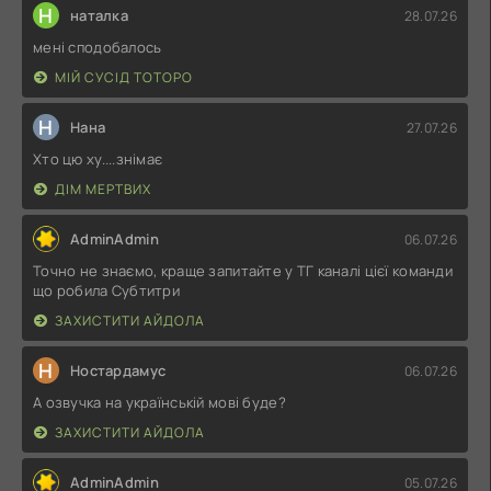
Н
наталка
28.07.26
мені сподобалось
МІЙ СУСІД ТОТОРО
Н
Нана
27.07.26
Хто цю ху....знімає
ДІМ МЕРТВИХ
AdminAdmin
06.07.26
Точно не знаємо, краще запитайте у ТГ каналі цієї команди
що робила Субтитри
ЗАХИСТИТИ АЙДОЛА
Н
Ностардамус
06.07.26
А озвучка на українській мові буде?
ЗАХИСТИТИ АЙДОЛА
AdminAdmin
05.07.26