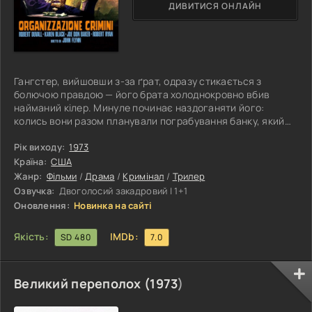
ДИВИТИСЯ ОНЛАЙН
Гангстер, вийшовши з-за ґрат, одразу стикається з
болючою правдою — його брата холоднокровно вбив
найманий кілер. Минуле починає наздоганяти його:
колись вони разом планували пограбування банку, який
виявився власністю впливової мафії. Для кримінального
світу така зрада — смертельний вирок, і тепер розплата
Рік виходу:
1973
торкнулася найближчої для нього людини. Згораючи від
Країна:
США
люті та відчаю, він вирішує самотужки кинути виклик
Жанр:
Фільми
/
Драма
/
Кримінал
/
Трилер
організації, що зруйнувала його життя. Крок за кроком він
Озвучка:
Двоголосий закадровий | 1+1
прокладає шлях через мережу
Оновлення:
Новинка на сайті
Якість:
IMDb:
SD 480
7.0
Великий переполох (
1973
)