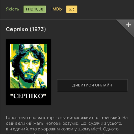
Якість:
IMDb:
FHD 1080
6.3
Серпіко (
1973
)
ДИВИТИСЯ ОНЛАЙН
Головним героєм історії є нью-йоркський поліцейський. На
свій великий жаль, чоловік розуміє, що, судячи з усього,
він єдиний, хто є хорошим копом у цьому місті. Одного