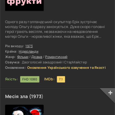
Одного разу голландський скульптор Ерік зустрічає
молоду Ольгу й одразу закохується. Дуже скоро головні
герої грають весілля, незважаючи на невдоволення
матері Ольги - норовливої жінки, яка вважає, що Ерік
занадто богемний і не зможе стати хорошим чоловіком
для її доньки. Вона виявляється права, і незабаром зайві
Рік виходу:
1973
ревнощі молодого чоловіка призводять до розлучення.
Країна:
Нідерланди
Ось тільки після розлучення, незважаючи на популярність
Жанр:
Фільми
/
Драма
/
Романтичний
у дівчат, Ерік ніяк не може забути Ольгу, а через деякий
Озвучка:
Двоголосий закадровий | СтарМайстер
час колишнє
Оновлення:
Оновлення Українського озвучення та Якості
Якість:
IMDb:
FHD 1080
7.1
Месія зла (
1973
)