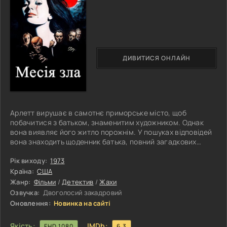
ДИВИТИСЯ ОНЛАЙН
Арлетт вирушає в самотнє приморське місто, щоб
побачитися з батьком, знаменитим художником. Однак
вона виявляє його житло порожнім. У пошуках відповідей
вона знаходить щоденник батька, повний загадкових
записів про жителів цієї місцевості. Раптово до Арлетт без
запрошення приєднується нахабний шанувальник
Рік виходу:
1973
мистецтва в супроводі двох жінок, які починають спільно
Країна:
США
проживати з нею в будинку.
Жанр:
Фільми
/
Детектив
/
Жахи
Озвучка:
Двоголосий закадровий
Оновлення:
Новинка на сайті
Якість:
IMDb:
FHD 1080
6.3