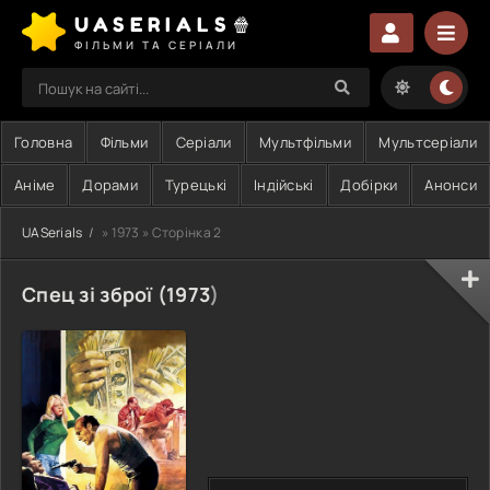
UASERIALS🍿
ФІЛЬМИ ТА СЕРІАЛИ
Головна
Фільми
Серіали
Мультфільми
Мультсеріали
Аніме
Дорами
Турецькі
Індійські
Добірки
Анонси
UASerials
» 1973 » Сторінка 2
Спец зі зброї (
1973
)