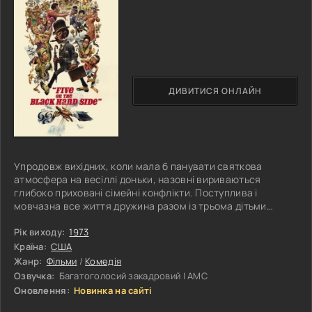
ДИВИТИСЯ ОНЛАЙН
Упродовж вихідних, коли мала б панувати святкова
атмосфера на весіллі доньки, назовні вириваються
глибоко приховані сімейні конфлікти. Поступлива і
мовчазна все життя дружина разом із трьома дітьми
нарешті наважується виступити проти жорсткого й
авторитарного глави родини. Чоловік роками придушував
Рік виходу:
1973
індивідуальність кожного з них, нав’язуючи свої
Країна:
США
переконання, контролюючи кожен крок дружини й не
Жанр:
Фільми
/
Комедія
залишаючи місця для поваги чи співчуття. Та цього разу
Озвучка:
Багатоголосий закадровий | АМС
все змінюється: терпіння Місіс Брукс
Оновлення:
Новинка на сайті