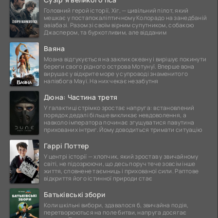
Головний герой історії, Хіг, — цивільний пілот, який
мешкає у постапокаліптичному Колорадо на занедбаній
авіабазі. Разом зі своїм вірним супутником, собакою
Джаспером, та буркотливим, але відданим
Ваяна
Моана відгукується на заклик океану і вирішує покинути
береги свого рідного острова Мотунуї. Вперше вона
вирушає у відкрите море у супроводі знаменитого
напівбога Мауї. На них чекає незабутня
Дюна: Частина третя
У галактиці стрімко зростає напруга: встановлений
порядок дедалі більше викликає невдоволення, а
навколо імператора починає згущуватися павутина
прихованих інтриг. Йому доводиться тримати ситуацію
Гаррі Поттер
У центрі історії — хлопчик, який зростав у звичайному
світі, не підозрюючи, що десь поруч тече зовсім інше
життя, сповнене таємниць і прихованої сили. Раптове
відкриття його істинної природи стає
Батьківські збори
Коли шкільні вибори, здавалося б, звичайна подія,
перетворюються на поле битви, напруга досягає