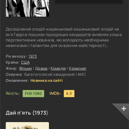
Досвідчений злодій-кишеньковий кишеньковий злодій на
ім'я Гаррі в пошуках підходящих кандидатів виявляє кілька
перспективних новачків, які володіють необхідними
навичками і талантом для освоєння майстерності
спритності рук і шахрайства. Він бере їх під своє крило,
щоб навчити мистецтву крадіжки без виявлення, ділячись
Рік виходу:
1973
секретами і фокусами, які відточив за роки своєї нелегкої
Країна:
США
кар'єри. Між наставником і учнями складається
Жанр:
Фільми
/
Драма
/
Комедія
/
Кримінал
особливий союз, сповнений небезпек і випробувань, що
Озвучка:
Багатоголосий закадровий | АМС
веде їх до ризикованих
Оновлення:
Новинка на сайті
Якість:
IMDb:
FHD 1080
6.3
Дай п'ять (
1973
)