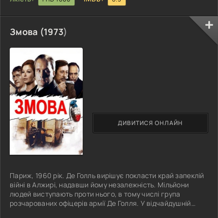
Змова (
1973
)
ДИВИТИСЯ ОНЛАЙН
Париж, 1960 рік. Де Голль вирішує покласти край запеклій
війні в Алжирі, надавши йому незалежність. Мільйони
людей виступають проти нього, в тому числі група
розчарованих офіцерів армії Де Голля. У відчайдушній
спробі врятувати колонію для Франції вони планують