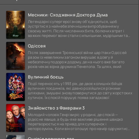
Месники: Сходження Доктора Дума
Легендарні супергерої знову об'єднуються, щоб
зустрітися з найнебезпечнішим випробуванням у
своєму житті. Після численних битв, болючих втрат і
важких перемог вони стали сильнішими, мудрішими та
ще
Одіссея
Після завершення Троянської війни цар Ітаки Одіссей
разом із невеликим загоном вирушає в довгу й
небезпечну подорож додому, де на нього вже багато
років чекає вірна дружина Пенелопа. Та шлях, який
Вуличний боєць
Події переносять у 1993 рік, де двоє колишніх бійців
вуличних поєдинків, які давно розійшлися різними
шляхами, змушені знову повернутися до світу жорстоких
сутичок. Їх спокій порушує поява загадкової
Знайомство з Факерами 3
Молодий чоловік Генрі виріс у родині, де спокій —
рідкісне явище, а будь-яке важливе рішення швидко
перетворюється на привід для суперечок і
непорозумінь. Коли він оголошує про намір одружитися,
це
Сузір’я великого пса