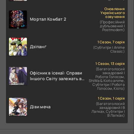
значення романтики
Оновлення
Українського
озвучення
Мортал Комбат 2
(Професійний
дубльований |
Postmodern)
1 Сезон, 7 серія
Дзіпанґ
(Субтитри | Anime
Classic)
1 Сезон, 13 серія
(Багатоголосий
Офісник в ісекаї: Справи
закадровий |
Робота Голосом,
Іншого Світу залежать від
ShiWa & Kioto anime,
Корпоративного Раба
Субтитри | Робота
Голосом, Кіото)
1 Сезон, 1 серія
(Багатоголосий
Діви меча
закадровий | В
Лапках, Субтитри |
В Лапках)