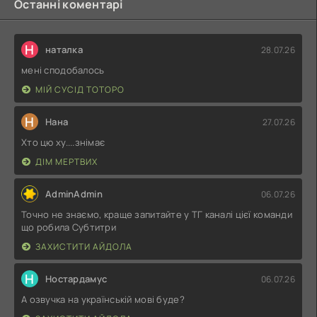
Останні коментарі
Н
наталка
28.07.26
мені сподобалось
МІЙ СУСІД ТОТОРО
Н
Нана
27.07.26
Хто цю ху....знімає
ДІМ МЕРТВИХ
AdminAdmin
06.07.26
Точно не знаємо, краще запитайте у ТГ каналі цієї команди
що робила Субтитри
ЗАХИСТИТИ АЙДОЛА
Н
Ностардамус
06.07.26
А озвучка на українській мові буде?