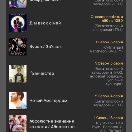
(Багатоголосий
закадровий | 1+1)
Оновлено якість з
480 на 1080
Дім двох сімей
(Багатоголосий
закадровий | ТВ-І)
1 Сезон, 6 серія
Вузол / Звʼязок
(Субтитри |
Pantheon, UABLTY)
9 Сезон, 5 серія
(Багатоголосий
закадровий | MGG,
Ґранчестер
ТакТребаПродакшн,
Суспільне
Культура)
5 Сезон, 4 серія
Новий Амстердам
(Багатоголосий
закадровий | 1+1)
1 Сезон, 16 серія
Абсолютне значення
(Субтитри | Най
кохання / Абсолютне
Буде!, BambooUA,
Ada_Ya.Yaoi)