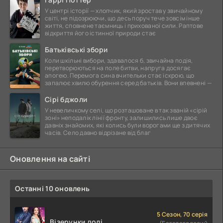
У центрі історії — хлопчик, який зростав у звичайному
світі, не підозрюючи, що десь поруч тече зовсім інше
життя, сповнене таємниць і прихованої сили. Раптове
відкриття його істинної природи стає
Батьківські збори
Коли шкільні вибори, здавалося б, звичайна подія,
перетворюються на поле битви, напруга досягає
апогею. Перемога сина вчительки стає іскрою, що
запалює хвилю обурення серед батьків. Вони впевнені —
Сірі бджоли
У невеличкому селі, що розташоване в так званій «сірій
зоні» неподалік лінії фронту, залишились лише двоє
давніх знайомих, які колись були ворогами ще з дитячих
часів. Село давно відрізане від благ
Оновлення на сайті
Останні 10 оновлень
5 Сезон, 70 серія
Візерунки долі