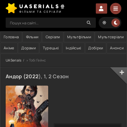
UASERIALS🍿
ФІЛЬМИ ТА СЕРІАЛИ
Головна
Фільми
Серіали
Мультфільми
Мультсеріали
Аніме
Дорами
Турецькі
Індійські
Добірки
Анонси
UASerials
» Тобі Гейнс
Андор (
2022
), 1, 2 Сезон