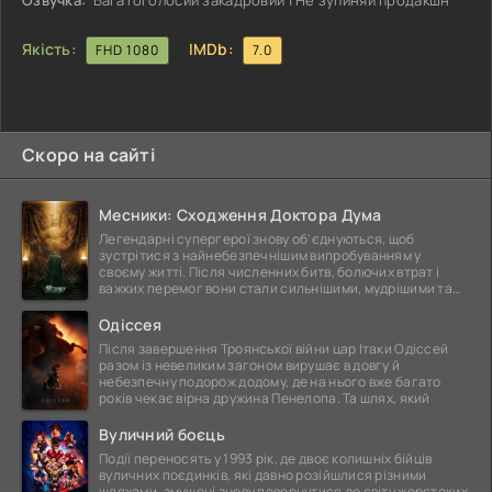
Озвучка:
Багатоголосий закадровий | Не зупиняй продакшн
Європейського союзу, з якого
Якість:
IMDb:
FHD 1080
7.0
Скоро на сайті
Месники: Сходження Доктора Дума
Легендарні супергерої знову об'єднуються, щоб
зустрітися з найнебезпечнішим випробуванням у
своєму житті. Після численних битв, болючих втрат і
важких перемог вони стали сильнішими, мудрішими та
ще
Одіссея
Після завершення Троянської війни цар Ітаки Одіссей
разом із невеликим загоном вирушає в довгу й
небезпечну подорож додому, де на нього вже багато
років чекає вірна дружина Пенелопа. Та шлях, який
Вуличний боєць
Події переносять у 1993 рік, де двоє колишніх бійців
вуличних поєдинків, які давно розійшлися різними
шляхами, змушені знову повернутися до світу жорстоких