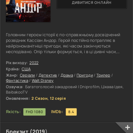
ДИВИТИСЯ ОНЛАЙН
Головним героєм історії є по-справжньому досвідчений
розвідник Кассіан Андор. Герой постійно потрапляє в
найрізноманітніші пригоди, які часом закінчуються
несподівано. Опір тільки формується, і в ці дивні часи,
головний герой змушений діяти за обставинами. Але не
варто переживати за Кассіана. Він знає, що робить.
Рік виходу:
2022
Напевно, він на вірному шляху, хоча достеменно і не знає,
Країна:
США
до чого рухається. Повстання проти імперії починається
Жанр:
Серіали
/
Детектив
/
Драма
/
Пригоди
/
Трилер
/
поступово, але в підсумку переростає у справжню
Фантастика
/
Walt Disney
пожежу. Дедалі більше
Озвучка:
Багатоголосий закадровий | Dniprofilm, Цікава Ідея,
BaibakooTV
Оновлення:
2 Сезон, 12 серія
Якість:
IMDb:
FHD 1080
8.4
Брекзит (
2019
)