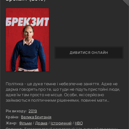
ДИВИТИСЯ ОНЛАЙН
Політика - це дуже темне і небезпечне заняття. Адже не
дарма говорять про те, що туди не підуть пристойні люди,
адже їм там просто не місце. Особи, які серйозно
займаються політичними рішеннями, повинні мати
відповідний склад характеру. Уже кілька років Велику
Британію трясе від політичного скандалу, який
Рік виходу:
2019
відбувається в цій країні. Суспільство буквально
Країна:
Велика Британія
розколоте на дві половини, а причиною всьому так званий
Жанр:
Фільми
/
Драма
/
Історичний
/
HBO
«Брекзит». Кілька десятиліть тому країна увійшла до