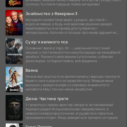
сутичок. Їх спокій порушує поява загадкової
Знайомство з Факерами 3
Молодий чоловік Генрі виріс у родині, де спокій —
рідкісне явище, а будь-яке важливе рішення швидко
перетворюється на привід для суперечок і
непорозумінь. Коли він оголошує про намір одружитися,
це
Сузір’я великого пса
Головний герой історії, Хіг, — цивільний пілот, який
мешкає у постапокаліптичному Колорадо на занедбаній
авіабазі. Разом зі своїм вірним супутником, собакою
Джаспером, та буркотливим, але відданим
Ваяна
Моана відгукується на заклик океану і вирішує покинути
береги свого рідного острова Мотунуї. Вперше вона
вирушає у відкрите море у супроводі знаменитого
напівбога Мауї. На них чекає незабутня
Дюна: Частина третя
У галактиці стрімко зростає напруга: встановлений
порядок дедалі більше викликає невдоволення, а
навколо імператора починає згущуватися павутина
прихованих інтриг. Йому доводиться тримати ситуацію
Гаррі Поттер