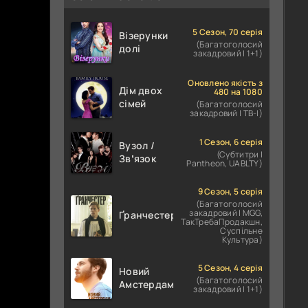
5 Сезон, 70 серія
Візерунки
(Багатоголосий
долі
закадровий | 1+1)
Оновлено якість з
Дім двох
480 на 1080
сімей
(Багатоголосий
закадровий | ТВ-І)
1 Сезон, 6 серія
Вузол /
(Субтитри |
Звʼязок
Pantheon, UABLTY)
9 Сезон, 5 серія
(Багатоголосий
закадровий | MGG,
Ґранчестер
ТакТребаПродакшн,
Суспільне
Культура)
5 Сезон, 4 серія
Новий
(Багатоголосий
Амстердам
закадровий | 1+1)