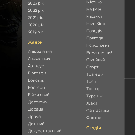
Містика
2023 рік
Музичні
2022 рік
Мюзикл
2021 рік
Німе Кіно
2020 рік
Пародія
2019 рік
Пригоди
Жанри
Психологічні
Анімаційний
Романтичний
Апокаліпсис
Сімейний
Артхаус
Спорт
Біографія
Трагедія
Бойовик
Треш
Вестерн
Трилер
Військовий
Турецькі
Детектив
Жахи
Дорама
Фантастика
Драма
Фентезі
Дитячий
Студія
Документальний