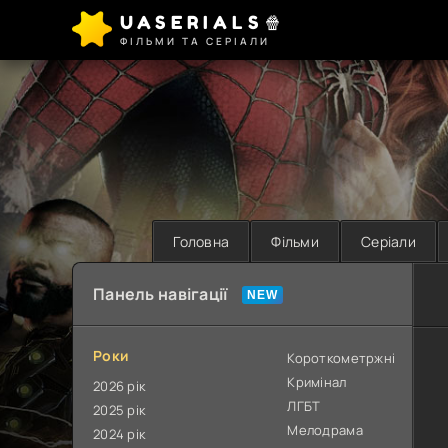
UASERIALS🍿
ФІЛЬМИ ТА СЕРІАЛИ
Головна
Фільми
Серіали
Панель навігації
Роки
Короткометржні
Кримінал
2026 рік
ЛГБТ
2025 рік
Мелодрама
2024 рік