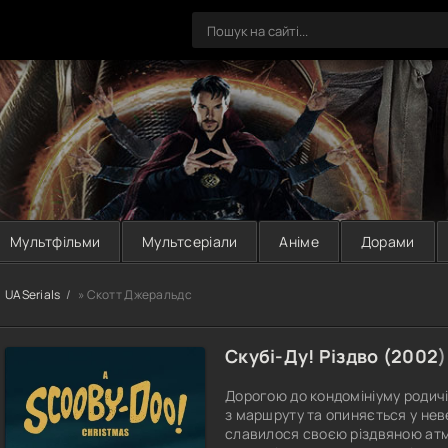
Мультфільми
Мультсеріали
Аніме
Дорами
UASerials
» Скотт Джеральдс
Скубі-Ду! Різдво (
2002
)
Дорогою до кондомініуму родичі
з маршруту та опиняється у нев
славилося своєю різдвяною ат