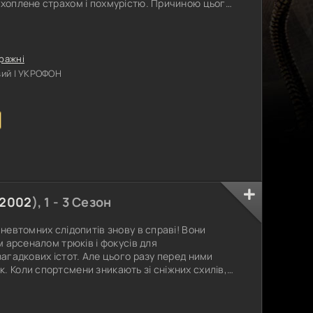
охоплене страхом і похмурістю. Причиною цього
іговик, який несподівано з’явився серед
ти все, що пов’язане зі святом, змушуючи
ух. Скубі-Ду, Шеггі та решта
ражні
ий | УКРОФОН
2002
), 1 - 3 Сезон
 невтомних слідопитів знову в справі! Вони
им арсеналом трюків і фокусів для
загадкових істот. Але цього разу перед ними
. Коли спортсмени зникають зі сніжних схилів,
праву. Вони розслідують кожен куточок і
ттям - в горах мешкає легендарна істота, якої
ина стає для них справжнім