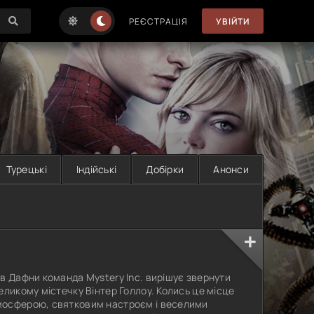
РЕЄСТРАЦІЯ
УВІЙТИ
Турецькі
Індійські
Добірки
Анонси
в Дафни команда Mystery Inc. вирішує звернути
еликому містечку Вінтер Голлоу. Колись це місце
мосферою, святковим настроєм і веселими