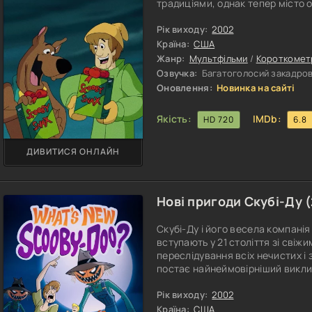
традиціями, однак тепер місто 
став моторошний Безголовий Сн
зимових вулиць і почав руйнува
Рік виходу:
2002
мешканців втрачати різдвяний д
Країна:
США
Жанр:
Мультфільми
/
Короткомет
Озвучка:
Багатоголосий закадров
Оновлення:
Новинка на сайті
Якість:
IMDb:
HD 720
6.8
ДИВИТИСЯ ОНЛАЙН
Нові пригоди Скубі-Ду (
Скубі-Ду і його весела компанія
вступають у 21 століття зі свіж
переслідування всіх нечистих і 
постає найнеймовірніший виклик
команда Скубі-Ду береться за с
стикаються з дивовижним відкри
Рік виходу:
2002
більше немає ніде. Снігова люд
Країна:
США