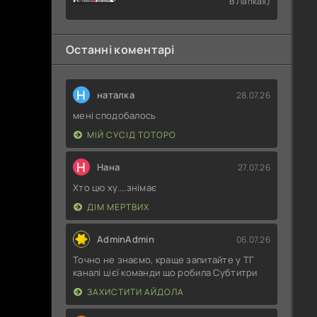
В Лапках)
Раба
Останні коментарі
Н
наталка
28.07.26
мені сподобалось
МІЙ СУСІД ТОТОРО
Н
Нана
27.07.26
Хто цю ху....знімає
ДІМ МЕРТВИХ
AdminAdmin
06.07.26
Точно не знаємо, краще запитайте у ТГ
каналі цієї команди що робила Субтитри
ЗАХИСТИТИ АЙДОЛА