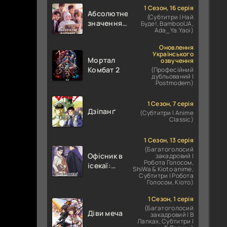
1 Сезон, 16 серія
Абсолютне
(Субтитри | Най
значення
Буде!, BambooUA,
Ada_Ya.Yaoi)
кохання /
Абсолютне
Оновлення
значення
Українського
Мортал
озвучення
романтики
Комбат 2
(Професійний
дубльований |
Postmodern)
1 Сезон, 7 серія
Дзіпанґ
(Субтитри | Anime
Classic)
1 Сезон, 13 серія
(Багатоголосий
Офісник в
закадровий |
Робота Голосом,
ісекаї:
ShiWa & Kioto anime,
Справи
Субтитри | Робота
Голосом, Кіото)
Іншого
Світу
1 Сезон, 1 серія
залежать
(Багатоголосий
Діви меча
від
закадровий | В
Лапках, Субтитри |
Корпоративного