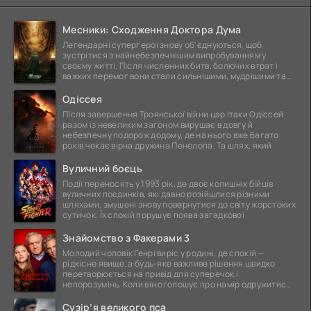
Месники: Сходження Доктора Дума
Легендарні супергерої знову об'єднуються, щоб
зустрітися з найнебезпечнішим випробуванням у
своєму житті. Після численних битв, болючих втрат і
важких перемог вони стали сильнішими, мудрішими та
ще
Одіссея
Після завершення Троянської війни цар Ітаки Одіссей
разом із невеликим загоном вирушає в довгу й
небезпечну подорож додому, де на нього вже багато
років чекає вірна дружина Пенелопа. Та шлях, який
Вуличний боєць
Події переносять у 1993 рік, де двоє колишніх бійців
вуличних поєдинків, які давно розійшлися різними
шляхами, змушені знову повернутися до світу жорстоких
сутичок. Їх спокій порушує поява загадкової
Знайомство з Факерами 3
Молодий чоловік Генрі виріс у родині, де спокій —
рідкісне явище, а будь-яке важливе рішення швидко
перетворюється на привід для суперечок і
непорозумінь. Коли він оголошує про намір одружитися,
це
Сузір’я великого пса