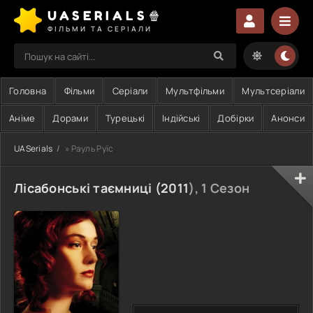
UASERIALS🍿
ФІЛЬМИ ТА СЕРІАЛИ
Головна
Фільми
Серіали
Мультфільми
Мультсеріали
Аніме
Дорами
Турецькі
Індійські
Добірки
Анонси
UASerials
» Рауль Руїс
Лісабонські таємниці (
2011
), 1 Сезон