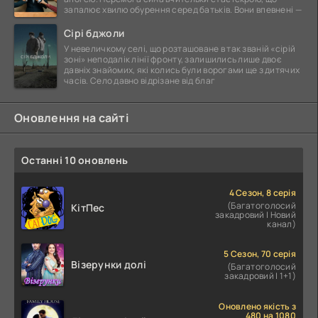
запалює хвилю обурення серед батьків. Вони впевнені —
Сірі бджоли
У невеличкому селі, що розташоване в так званій «сірій
зоні» неподалік лінії фронту, залишились лише двоє
давніх знайомих, які колись були ворогами ще з дитячих
часів. Село давно відрізане від благ
Оновлення на сайті
Останні 10 оновлень
4 Сезон, 8 серія
(Багатоголосий
КітПес
закадровий | Новий
канал)
5 Сезон, 70 серія
Візерунки долі
(Багатоголосий
закадровий | 1+1)
Оновлено якість з
480 на 1080