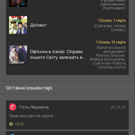
(Професійний
дубльований |
Postmodern)
1 Сезон, 7 серія
Дзіпанґ
(Субтитри | Anime
Classic)
1 Сезон, 13 серія
(Багатоголосий
Офісник в ісекаї: Справи
закадровий |
Робота Голосом,
Іншого Світу залежать від
ShiWa & Kioto anime,
Корпоративного Раба
Субтитри | Робота
Голосом, Кіото)
Останні коментарі
Г
Гість Людмила
08.08.26
Така несусвітня херня
1670