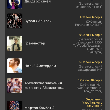
Дім двох сімей
(Багатоголосий
закадровий | ТВ-І)
1 Сезон, 6 серія
Вузол / Звʼязок
(Субтитри |
Pantheon, UABLTY)
9 Сезон, 5 серія
(Багатоголосий
закадровий | MGG,
Ґранчестер
ТакТребаПродакшн,
Суспільне
Культура)
5 Сезон, 4 серія
Новий Амстердам
(Багатоголосий
закадровий | 1+1)
1 Сезон, 16 серія
Абсолютне значення
(Субтитри | Най
кохання / Абсолютне
Буде!, BambooUA,
Ada_Ya.Yaoi)
значення романтики
Оновлення
Українського
озвучення
Мортал Комбат 2