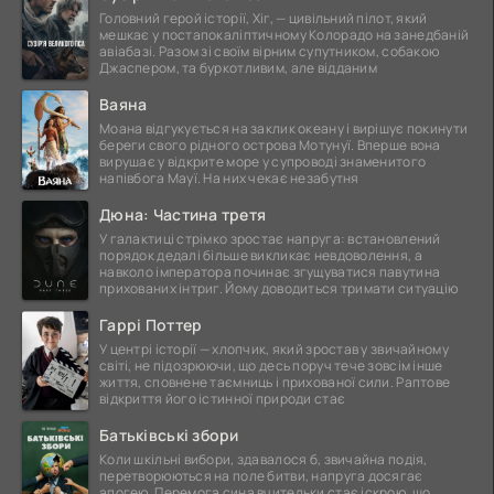
Головний герой історії, Хіг, — цивільний пілот, який
мешкає у постапокаліптичному Колорадо на занедбаній
авіабазі. Разом зі своїм вірним супутником, собакою
Джаспером, та буркотливим, але відданим
Ваяна
Моана відгукується на заклик океану і вирішує покинути
береги свого рідного острова Мотунуї. Вперше вона
вирушає у відкрите море у супроводі знаменитого
напівбога Мауї. На них чекає незабутня
Дюна: Частина третя
У галактиці стрімко зростає напруга: встановлений
порядок дедалі більше викликає невдоволення, а
навколо імператора починає згущуватися павутина
прихованих інтриг. Йому доводиться тримати ситуацію
Гаррі Поттер
У центрі історії — хлопчик, який зростав у звичайному
світі, не підозрюючи, що десь поруч тече зовсім інше
життя, сповнене таємниць і прихованої сили. Раптове
відкриття його істинної природи стає
Батьківські збори
Коли шкільні вибори, здавалося б, звичайна подія,
перетворюються на поле битви, напруга досягає
апогею. Перемога сина вчительки стає іскрою, що