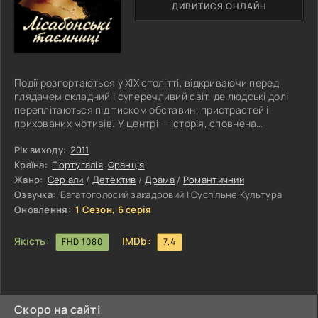
ДИВИТИСЯ ОНЛАЙН
Події розгортаються у XIX столітті, відкриваючи перед
глядачем складний і суперечливий світ, де людські долі
переплітаються під тиском обставин, пристрастей і
прихованих мотивів. У центрі — історія, сповнена
драматизму, несподіваних поворотів і темних таємниць,
де кохання межує з одержимістю, а бажання помсти
Рік виходу:
2011
здатне зруйнувати будь-які межі. Атмосфера напруги й
Країна:
Португалія
,
Франція
невизначеності супроводжує кожен крок, поступово
Жанр:
Серіали
/
Детектив
/
Драма
/
Романтичний
розкриваючи глибину переживань і внутрішніх конфліктів
Озвучка:
Багатоголосий закадровий | Суспільне Культура
героїв. У Лісабоні, який постає
Оновлення:
1 Сезон, 6 серія
Якість:
IMDb:
FHD 1080
7.4
Скоро на сайті