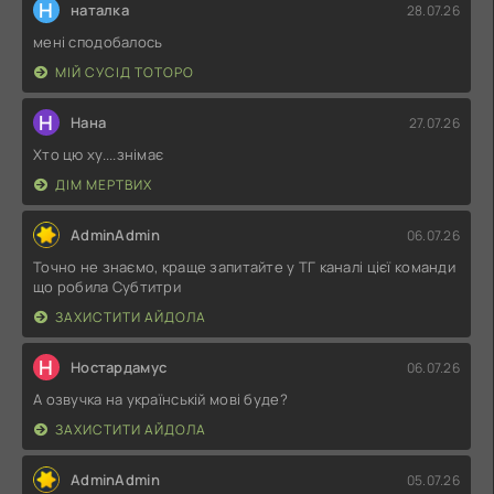
Н
наталка
28.07.26
мені сподобалось
МІЙ СУСІД ТОТОРО
Н
Нана
27.07.26
Хто цю ху....знімає
ДІМ МЕРТВИХ
AdminAdmin
06.07.26
Точно не знаємо, краще запитайте у ТГ каналі цієї команди
що робила Субтитри
ЗАХИСТИТИ АЙДОЛА
Н
Ностардамус
06.07.26
А озвучка на українській мові буде?
ЗАХИСТИТИ АЙДОЛА
AdminAdmin
05.07.26