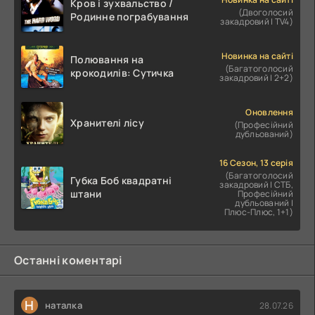
Кров і зухвальство /
(Двоголосий
Родинне пограбування
закадровий | TV4)
Новинка на сайті
Полювання на
(Багатоголосий
крокодилів: Сутичка
закадровий | 2+2)
Оновлення
Хранителі лісу
(Професійний
дубльований)
16 Сезон, 13 серія
(Багатоголосий
Губка Боб квадратні
закадровий | СТБ,
штани
Професійний
дубльований |
Плюс-Плюс, 1+1)
Останні коментарі
Н
наталка
28.07.26