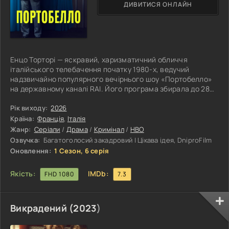
ДИВИТИСЯ ОНЛАЙН
Енцо Торторі — яскравий, харизматичний обличчя
італійського телебачення початку 1980-х, ведучий
надзвичайно популярного вечірнього шоу «Портобелло»
на державному каналі RAI. Його програма збирала до 28
мільйонів глядачів у прайм-тайм і стала справжнім
феноменом свого часу. Формат був простим і водночас
Рік виходу:
2026
неймовірно привабливим: учасники намагалися навчити
Країна:
Франція
,
Італія
папугу говорити, в ефірі лунали інтерв’ю, жарти, конкурси
Жанр:
Серіали
/
Драма
/
Кримінал
/
HBO
— усе те, що втілювало атмосферу масового телебачення
Озвучка:
Багатоголосий закадровий | Цікава ідея, DniproFilm
Італії тих років. Сам Торторі
Оновлення:
1 Сезон, 6 серія
Якість:
IMDb:
FHD 1080
7.3
Викрадений (
2023
)