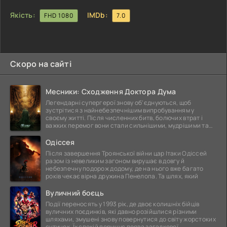
Якість:
IMDb:
FHD 1080
7.0
Скоро на сайті
Месники: Сходження Доктора Дума
Легендарні супергерої знову об'єднуються, щоб
зустрітися з найнебезпечнішим випробуванням у
своєму житті. Після численних битв, болючих втрат і
важких перемог вони стали сильнішими, мудрішими та
ще
Одіссея
Після завершення Троянської війни цар Ітаки Одіссей
разом із невеликим загоном вирушає в довгу й
небезпечну подорож додому, де на нього вже багато
років чекає вірна дружина Пенелопа. Та шлях, який
Вуличний боєць
Події переносять у 1993 рік, де двоє колишніх бійців
вуличних поєдинків, які давно розійшлися різними
шляхами, змушені знову повернутися до світу жорстоких
сутичок. Їх спокій порушує поява загадкової