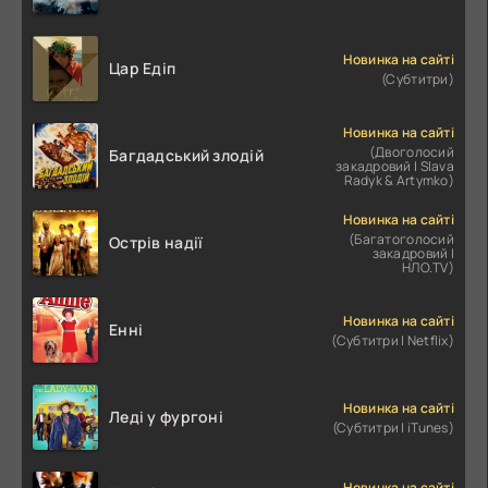
Новинка на сайті
Цар Едіп
(Субтитри)
Новинка на сайті
(Двоголосий
Багдадський злодій
закадровий | Slava
Radyk & Artymko)
Новинка на сайті
(Багатоголосий
Острів надії
закадровий |
НЛО.TV)
Новинка на сайті
Енні
(Субтитри | Netflix)
Новинка на сайті
Леді у фургоні
(Субтитри | iTunes)
Новинка на сайті