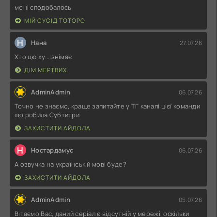
мені сподобалось
МІЙ СУСІД ТОТОРО
Н
Нана
27.07.26
Хто цю ху....знімає
ДІМ МЕРТВИХ
AdminAdmin
06.07.26
Точно не знаємо, краще запитайте у ТГ каналі цієї команди
що робила Субтитри
ЗАХИСТИТИ АЙДОЛА
Н
Ностардамус
06.07.26
А озвучка на українській мові буде?
ЗАХИСТИТИ АЙДОЛА
AdminAdmin
05.07.26
Вітаємо Вас, даний серіал є відсутній у мережі, оскільки