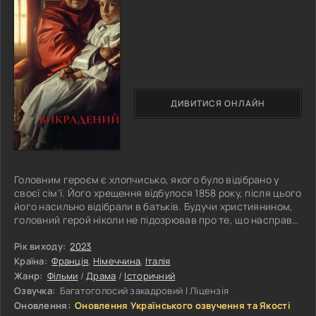
ДИВИТИСЯ ОНЛАЙН
Головним героєм є хлопчисько, якого було відібрано у
своєї сім'ї. Його хрещення відбулося 1858 року, після цього
його насильно відібрали в батьків. Будучи християнином,
головний герой ніколи не підозрював про те, що насправді
його батьки були євреями, а сам він належить до зовсім
іншої релігії. Батьки цієї дитини роблять усе, щоб
Рік виходу:
2023
повернути свого сина, вони буквально збожеволіли від
Країна:
Франція
,
Німеччина
,
Італія
горя. У трагічній ситуації їм допомагає громадська думка і
Жанр:
Фільми
/
Драма
/
Історичний
міжнародна єврейська громада. Незабаром пошуки
Озвучка:
Багатоголосий закадровий | Ліцензія
зниклого
Оновлення:
Оновлення Українського озвучення та Якості