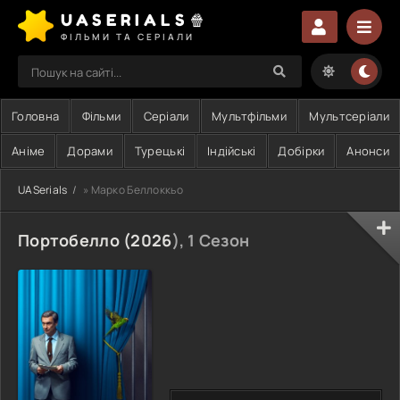
UASERIALS🍿
ФІЛЬМИ ТА СЕРІАЛИ
Головна
Фільми
Серіали
Мультфільми
Мультсеріали
Аніме
Дорами
Турецькі
Індійські
Добірки
Анонси
UASerials
» Марко Беллоккьо
Портобелло (
2026
), 1 Сезон