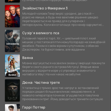
Знайомство з Факерами 3
Молодий чоловік Генрі виріс у родині, де спокій —
рідкісне явище, а будь-яке важливе рішення швидко
перетворюється на привід для суперечок і
непорозумінь. Коли він оголошує про намір одружитися,
це
Сузір’я великого пса
Головний герой історії, Хіг, — цивільний пілот, який
мешкає у постапокаліптичному Колорадо на занедбаній
авіабазі. Разом зі своїм вірним супутником, собакою
Джаспером, та буркотливим, але відданим
Ваяна
Моана відгукується на заклик океану і вирішує покинути
береги свого рідного острова Мотунуї. Вперше вона
вирушає у відкрите море у супроводі знаменитого
напівбога Мауї. На них чекає незабутня
Дюна: Частина третя
У галактиці стрімко зростає напруга: встановлений
порядок дедалі більше викликає невдоволення, а
навколо імператора починає згущуватися павутина
прихованих інтриг. Йому доводиться тримати ситуацію
Гаррі Поттер