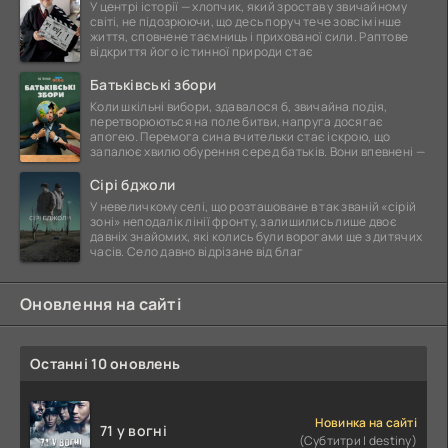
У центрі історії — хлопчик, який зростав у звичайному
світі, не підозрюючи, що десь поруч тече зовсім інше
життя, сповнене таємниць і прихованої сили. Раптове
відкриття його істинної природи стає
Батьківські збори
Коли шкільні вибори, здавалося б, звичайна подія,
перетворюються на поле битви, напруга досягає
апогею. Перемога сина вчительки стає іскрою, що
запалює хвилю обурення серед батьків. Вони впевнені —
Сірі бджоли
У невеличкому селі, що розташоване в так званій «сірій
зоні» неподалік лінії фронту, залишились лише двоє
давніх знайомих, які колись були ворогами ще з дитячих
часів. Село давно відрізане від благ
Оновлення на сайті
Останні 10 оновлень
Новинка на сайті
71 у вогні
(Субтитри | destiny)