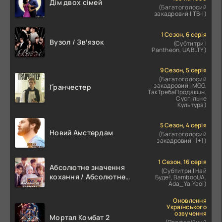
Дім двох сімей
(Багатоголосий
закадровий | ТВ-І)
1 Сезон, 6 серія
Вузол / Звʼязок
(Субтитри |
Pantheon, UABLTY)
9 Сезон, 5 серія
(Багатоголосий
закадровий | MGG,
Ґранчестер
ТакТребаПродакшн,
Суспільне
Культура)
5 Сезон, 4 серія
Новий Амстердам
(Багатоголосий
закадровий | 1+1)
1 Сезон, 16 серія
Абсолютне значення
(Субтитри | Най
кохання / Абсолютне
Буде!, BambooUA,
Ada_Ya.Yaoi)
значення романтики
Оновлення
Українського
озвучення
Мортал Комбат 2