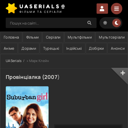
UASERIALS🍿
ФІЛЬМИ ТА СЕРІАЛИ
Головна
Фільми
Серіали
Мультфільми
Мультсеріали
Аніме
Дорами
Турецькі
Індійські
Добірки
Анонси
UASerials
» Марк Клейн
Провінціалка (
2007
)