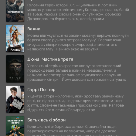
Головний герой історії, Хіг, — цивільний пілот, який
мешкає у постапокаліптичному Колорадо на занедбаній
авіабазі. Разом зі своїм вірним супутником, собакою
Джаспером, та буркотливим, але відданим
Ваяна
Моана відгукується на заклик океану і вирішує покинути
береги свого рідного острова Мотунуї. Вперше вона
вирушає у відкрите море у супроводі знаменитого
напівбога Мауї. На них чекає незабутня
Дюна: Частина третя
У галактиці стрімко зростає напруга: встановлений
порядок дедалі більше викликає невдоволення, а
навколо імператора починає згущуватися павутина
прихованих інтриг. Йому доводиться тримати ситуацію
Гаррі Поттер
У центрі історії — хлопчик, який зростав у звичайному
світі, не підозрюючи, що десь поруч тече зовсім інше
життя, сповнене таємниць і прихованої сили. Раптове
відкриття його істинної природи стає
Батьківські збори
Коли шкільні вибори, здавалося б, звичайна подія,
перетворюються на поле битви, напруга досягає
апогею. Перемога сина вчительки стає іскрою, що