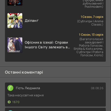
(Професійний
дубльований |
Postmodern)
1 Сезон, 7 серія
Дзіпанґ
(Субтитри | Anime
Classic)
1 Сезон, 13 серія
(Багатоголосий
Офісник в ісекаї: Справи
закадровий |
Робота Голосом,
Іншого Світу залежать від
ShiWa & Kioto anime,
Корпоративного Раба
Субтитри | Робота
Голосом, Кіото)
Останні коментарі
Г
Гість Людмила
08.08.26
Така несусвітня херня
1670