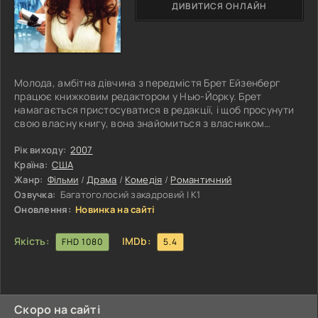
ДИВИТИСЯ ОНЛАЙН
Молода, амбітна дівчина з передмістя Брет Ейзенберг
працює книжковим редактором у Нью-Йорку. Брет
намагається пристосуватися в редакції, і щоб просунути
свою власну книгу, вона знайомиться з власником
книговидавничої компанії, імпозантним і розпещеним
жіночою увагою, Арчі Ніксоном. Познайомившись ближче
Рік виходу:
2007
з Арчі, Брет опиняється в такому бажаному світі
Країна:
США
письменників, від якого так далекий її зрадливий
Жанр:
Фільми
/
Драма
/
Комедія
/
Романтичний
бойфренд. Вона кидає його, втомлена від постійних зрад і
Озвучка:
Багатоголосий закадровий | К1
його ідіотських вчинків, і занурюється в
Оновлення:
Новинка на сайті
Якість:
IMDb:
FHD 1080
5.4
Скоро на сайті