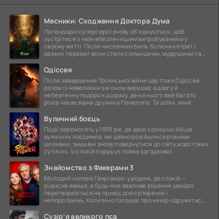
Месники: Сходження Доктора Дума
Легендарні супергерої знову об'єднуються, щоб
зустрітися з найнебезпечнішим випробуванням у
своєму житті. Після численних битв, болючих втрат і
важких перемог вони стали сильнішими, мудрішими та
ще
Одіссея
Після завершення Троянської війни цар Ітаки Одіссей
разом із невеликим загоном вирушає в довгу й
небезпечну подорож додому, де на нього вже багато
років чекає вірна дружина Пенелопа. Та шлях, який
Вуличний боєць
Події переносять у 1993 рік, де двоє колишніх бійців
вуличних поєдинків, які давно розійшлися різними
шляхами, змушені знову повернутися до світу жорстоких
сутичок. Їх спокій порушує поява загадкової
Знайомство з Факерами 3
Молодий чоловік Генрі виріс у родині, де спокій —
рідкісне явище, а будь-яке важливе рішення швидко
перетворюється на привід для суперечок і
непорозумінь. Коли він оголошує про намір одружитися,
це
Сузір’я великого пса