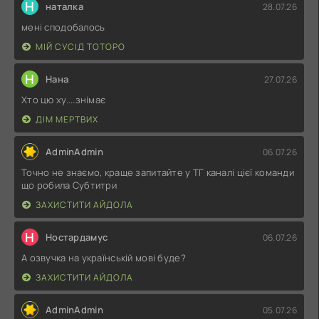
Н
наталка
28.07.26
мені сподобалось
МІЙ СУСІД ТОТОРО
Н
Нана
27.07.26
Хто цю ху....знімає
ДІМ МЕРТВИХ
AdminAdmin
06.07.26
Точно не знаємо, краще запитайте у ТГ каналі цієї команди
що робила Субтитри
ЗАХИСТИТИ АЙДОЛА
Н
Ностардамус
06.07.26
А озвучка на українській мові буде?
ЗАХИСТИТИ АЙДОЛА
AdminAdmin
05.07.26