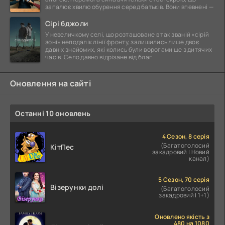
запалює хвилю обурення серед батьків. Вони впевнені —
Сірі бджоли
У невеличкому селі, що розташоване в так званій «сірій
зоні» неподалік лінії фронту, залишились лише двоє
давніх знайомих, які колись були ворогами ще з дитячих
часів. Село давно відрізане від благ
Оновлення на сайті
Останні 10 оновлень
4 Сезон, 8 серія
(Багатоголосий
КітПес
закадровий | Новий
канал)
5 Сезон, 70 серія
Візерунки долі
(Багатоголосий
закадровий | 1+1)
Оновлено якість з
480 на 1080