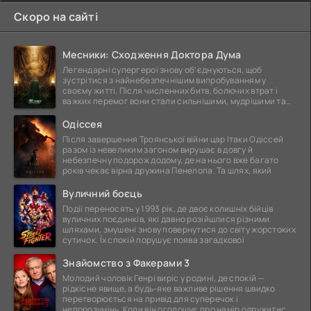
Скоро на сайті
Месники: Сходження Доктора Дума
Легендарні супергерої знову об'єднуються, щоб
зустрітися з найнебезпечнішим випробуванням у
своєму житті. Після численних битв, болючих втрат і
важких перемог вони стали сильнішими, мудрішими та
ще
Одіссея
Після завершення Троянської війни цар Ітаки Одіссей
разом із невеликим загоном вирушає в довгу й
небезпечну подорож додому, де на нього вже багато
років чекає вірна дружина Пенелопа. Та шлях, який
Вуличний боєць
Події переносять у 1993 рік, де двоє колишніх бійців
вуличних поєдинків, які давно розійшлися різними
шляхами, змушені знову повернутися до світу жорстоких
сутичок. Їх спокій порушує поява загадкової
Знайомство з Факерами 3
Молодий чоловік Генрі виріс у родині, де спокій —
рідкісне явище, а будь-яке важливе рішення швидко
перетворюється на привід для суперечок і
непорозумінь. Коли він оголошує про намір одружитися,