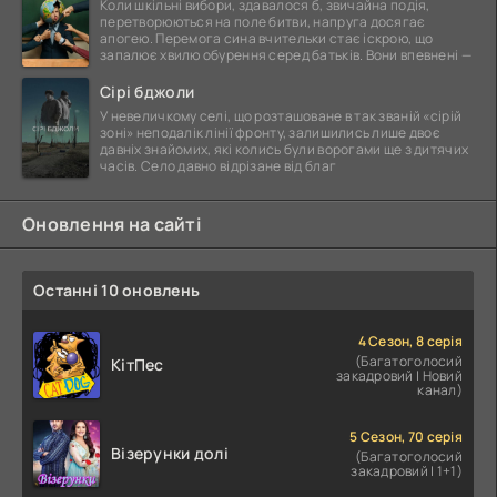
Коли шкільні вибори, здавалося б, звичайна подія,
перетворюються на поле битви, напруга досягає
апогею. Перемога сина вчительки стає іскрою, що
запалює хвилю обурення серед батьків. Вони впевнені —
Сірі бджоли
У невеличкому селі, що розташоване в так званій «сірій
зоні» неподалік лінії фронту, залишились лише двоє
давніх знайомих, які колись були ворогами ще з дитячих
часів. Село давно відрізане від благ
Оновлення на сайті
Останні 10 оновлень
4 Сезон, 8 серія
(Багатоголосий
КітПес
закадровий | Новий
канал)
5 Сезон, 70 серія
Візерунки долі
(Багатоголосий
закадровий | 1+1)