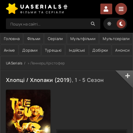
UASERIALS🍿
ФІЛЬМИ ТА СЕРІАЛИ
Головна
Фільми
Серіали
Мультфільми
Мультсеріали
Аніме
Дорами
Турецькі
Індійські
Добірки
Анонси
UASerials
» Леннерц Крістофер
Хлопці / Хлопаки (
2019
), 1 - 5 Сезон