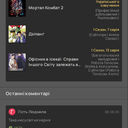
Українського
озвучення
Мортал Комбат 2
(Професійний
дубльований |
Postmodern)
1 Сезон, 7 серія
Дзіпанґ
(Субтитри | Anime
Classic)
1 Сезон, 13 серія
(Багатоголосий
Офісник в ісекаї: Справи
закадровий |
Робота Голосом,
Іншого Світу залежать від
ShiWa & Kioto anime,
Корпоративного Раба
Субтитри | Робота
Голосом, Кіото)
Останні коментарі
Г
Гість Людмила
08.08.26
Така несусвітня херня
1670