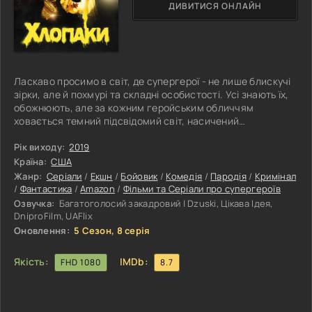
ДИВИТИСЯ ОНЛАЙН
Ласкаво просимо в світ, де супергерої - не лише блискучі
зірки, але й похмурі та складні особистості. Усі знають їх,
обожнюють, але за кожним геройським обличчям
ховається темний підсвідомий світ, насичений
наркотиками та інтригуючими таємницями сексуальної
природи. У цьому несподівано містичному світі більшість
Рік виходу:
2019
супергероїв не тільки борються за справедливість, але і
Країна:
США
виживають у власних драматичних конфліктах. Їхні
Жанр:
Серіали
/
Екшн
/
Бойовик
/
Комедія
/
Пародія
/
Кримінал
стосунки, намагання управляти справедливістю та
/
Фантастика
/
Amazon
/
Фільми та Серіали про супергероїв
приховані слабкості роблять їх
Озвучка:
Багатоголосий закадровий | Dzuski, Цікава Ідея,
DniproFilm, UAFlix
Оновлення:
5 Сезон, 8 серія
Якість:
IMDb:
FHD 1080
8.7