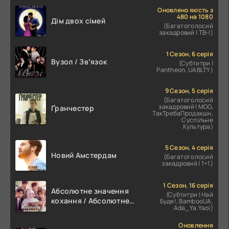
Оновлено якість з
480 на 1080
Дім двох сімей
(Багатоголосий
закадровий | ТВ-І)
1 Сезон, 6 серія
Вузол / Звʼязок
(Субтитри |
Pantheon, UABLTY)
9 Сезон, 5 серія
(Багатоголосий
закадровий | MGG,
Ґранчестер
ТакТребаПродакшн,
Суспільне
Культура)
5 Сезон, 4 серія
Новий Амстердам
(Багатоголосий
закадровий | 1+1)
1 Сезон, 16 серія
Абсолютне значення
(Субтитри | Най
кохання / Абсолютне
Буде!, BambooUA,
Ada_Ya.Yaoi)
значення романтики
Оновлення