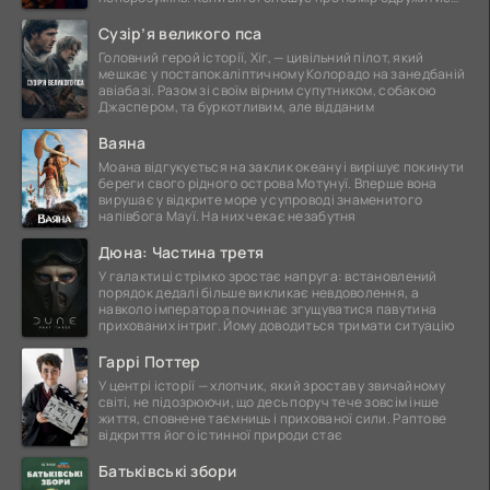
це
Сузір’я великого пса
Головний герой історії, Хіг, — цивільний пілот, який
мешкає у постапокаліптичному Колорадо на занедбаній
авіабазі. Разом зі своїм вірним супутником, собакою
Джаспером, та буркотливим, але відданим
Ваяна
Моана відгукується на заклик океану і вирішує покинути
береги свого рідного острова Мотунуї. Вперше вона
вирушає у відкрите море у супроводі знаменитого
напівбога Мауї. На них чекає незабутня
Дюна: Частина третя
У галактиці стрімко зростає напруга: встановлений
порядок дедалі більше викликає невдоволення, а
навколо імператора починає згущуватися павутина
прихованих інтриг. Йому доводиться тримати ситуацію
Гаррі Поттер
У центрі історії — хлопчик, який зростав у звичайному
світі, не підозрюючи, що десь поруч тече зовсім інше
життя, сповнене таємниць і прихованої сили. Раптове
відкриття його істинної природи стає
Батьківські збори