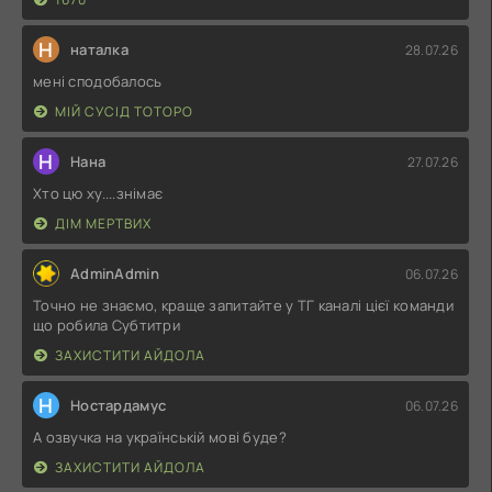
Н
наталка
28.07.26
мені сподобалось
МІЙ СУСІД ТОТОРО
Н
Нана
27.07.26
Хто цю ху....знімає
ДІМ МЕРТВИХ
AdminAdmin
06.07.26
Точно не знаємо, краще запитайте у ТГ каналі цієї команди
що робила Субтитри
ЗАХИСТИТИ АЙДОЛА
Н
Ностардамус
06.07.26
А озвучка на українській мові буде?
ЗАХИСТИТИ АЙДОЛА