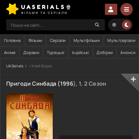
UASERIALS🍿
ФІЛЬМИ ТА СЕРІАЛИ
Головна
Фільми
Серіали
Мультфільми
Мультсеріали
Аніме
Дорами
Турецькі
Індійські
Добірки
Анонси
UASerials
» Клей Борис
Пригоди Синбада (
1996
), 1, 2 Сезон