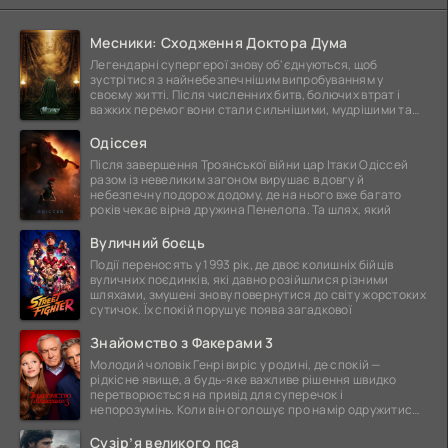
Месники: Сходження Доктора Дума
Легендарні супергерої знову об'єднуються, щоб
зустрітися з найнебезпечнішим випробуванням у
своєму житті. Після численних битв, болючих втрат і
важких перемог вони стали сильнішими, мудрішими та
ще
Одіссея
Після завершення Троянської війни цар Ітаки Одіссей
разом із невеликим загоном вирушає в довгу й
небезпечну подорож додому, де на нього вже багато
років чекає вірна дружина Пенелопа. Та шлях, який
Вуличний боєць
Події переносять у 1993 рік, де двоє колишніх бійців
вуличних поєдинків, які давно розійшлися різними
шляхами, змушені знову повернутися до світу жорстоких
сутичок. Їх спокій порушує поява загадкової
Знайомство з Факерами 3
Молодий чоловік Генрі виріс у родині, де спокій —
рідкісне явище, а будь-яке важливе рішення швидко
перетворюється на привід для суперечок і
непорозумінь. Коли він оголошує про намір одружитися,
це
Сузір’я великого пса