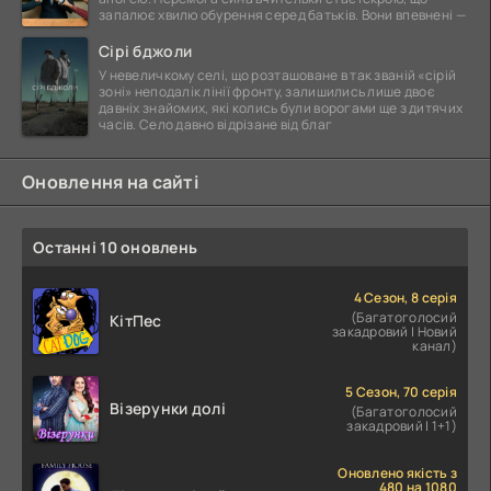
запалює хвилю обурення серед батьків. Вони впевнені —
Сірі бджоли
У невеличкому селі, що розташоване в так званій «сірій
зоні» неподалік лінії фронту, залишились лише двоє
давніх знайомих, які колись були ворогами ще з дитячих
часів. Село давно відрізане від благ
Оновлення на сайті
Останні 10 оновлень
4 Сезон, 8 серія
(Багатоголосий
КітПес
закадровий | Новий
канал)
5 Сезон, 70 серія
Візерунки долі
(Багатоголосий
закадровий | 1+1)
Оновлено якість з
480 на 1080