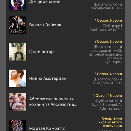
Дім двох сімей
(Багатоголосий
закадровий | ТВ-І)
1 Сезон, 6 серія
Вузол / Звʼязок
(Субтитри |
Pantheon, UABLTY)
9 Сезон, 5 серія
(Багатоголосий
закадровий | MGG,
Ґранчестер
ТакТребаПродакшн,
Суспільне
Культура)
5 Сезон, 4 серія
Новий Амстердам
(Багатоголосий
закадровий | 1+1)
1 Сезон, 16 серія
Абсолютне значення
(Субтитри | Най
кохання / Абсолютне
Буде!, BambooUA,
Ada_Ya.Yaoi)
значення романтики
Оновлення
Українського
озвучення
Мортал Комбат 2