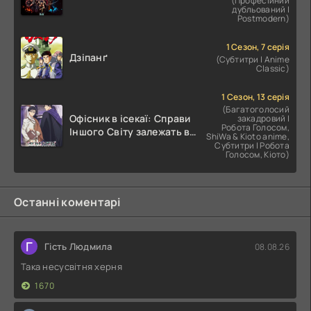
(Професійний
дубльований |
Postmodern)
1 Сезон, 7 серія
Дзіпанґ
(Субтитри | Anime
Classic)
1 Сезон, 13 серія
(Багатоголосий
Офісник в ісекаї: Справи
закадровий |
Робота Голосом,
Іншого Світу залежать від
ShiWa & Kioto anime,
Корпоративного Раба
Субтитри | Робота
Голосом, Кіото)
Останні коментарі
Г
Гість Людмила
08.08.26
Така несусвітня херня
1670