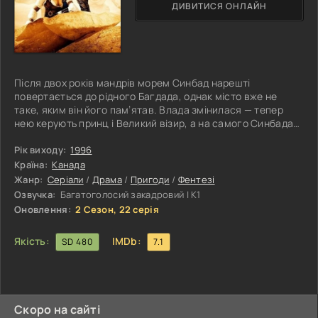
ДИВИТИСЯ ОНЛАЙН
Після двох років мандрів морем Синбад нарешті
повертається до рідного Багдада, однак місто вже не
таке, яким він його пам’ятав. Влада змінилася — тепер
нею керують принц і Великий візир, а на самого Синбада
чекає неприємний сюрприз: його кидають у в’язницю, де
йому загрожує страта. Ситуація набуває неочікуваного
Рік виходу:
1996
повороту, коли з’являється новина про викрадення
Країна:
Канада
принцеси Адени. Її забрав таємничий Турок, і лише
Жанр:
Серіали
/
Драма
/
Пригоди
/
Фентезі
Синбаду відоме місце, де його можна знайти. Отримавши
Озвучка:
Багатоголосий закадровий | К1
шанс уникнути страти, Синбад
Оновлення:
2 Сезон, 22 серія
Якість:
IMDb:
SD 480
7.1
Скоро на сайті