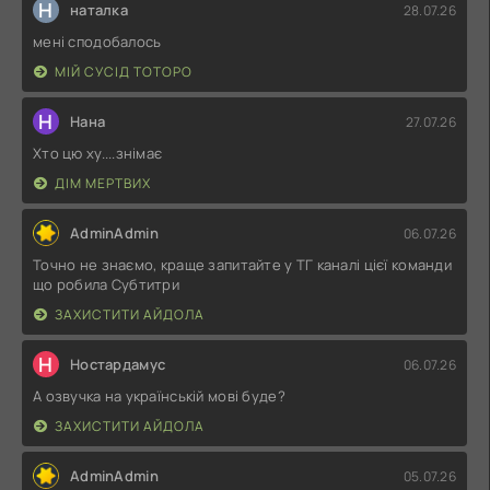
Н
наталка
28.07.26
мені сподобалось
МІЙ СУСІД ТОТОРО
Н
Нана
27.07.26
Хто цю ху....знімає
ДІМ МЕРТВИХ
AdminAdmin
06.07.26
Точно не знаємо, краще запитайте у ТГ каналі цієї команди
що робила Субтитри
ЗАХИСТИТИ АЙДОЛА
Н
Ностардамус
06.07.26
А озвучка на українській мові буде?
ЗАХИСТИТИ АЙДОЛА
AdminAdmin
05.07.26