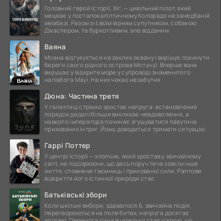
Головний герой історії, Хіг, — цивільний пілот, який
мешкає у постапокаліптичному Колорадо на занедбаній
авіабазі. Разом зі своїм вірним супутником, собакою
Джаспером, та буркотливим, але відданим
Ваяна
Моана відгукується на заклик океану і вирішує покинути
береги свого рідного острова Мотунуї. Вперше вона
вирушає у відкрите море у супроводі знаменитого
напівбога Мауї. На них чекає незабутня
Дюна: Частина третя
У галактиці стрімко зростає напруга: встановлений
порядок дедалі більше викликає невдоволення, а
навколо імператора починає згущуватися павутина
прихованих інтриг. Йому доводиться тримати ситуацію
Гаррі Поттер
У центрі історії — хлопчик, який зростав у звичайному
світі, не підозрюючи, що десь поруч тече зовсім інше
життя, сповнене таємниць і прихованої сили. Раптове
відкриття його істинної природи стає
Батьківські збори
Коли шкільні вибори, здавалося б, звичайна подія,
перетворюються на поле битви, напруга досягає
апогею. Перемога сина вчительки стає іскрою, що