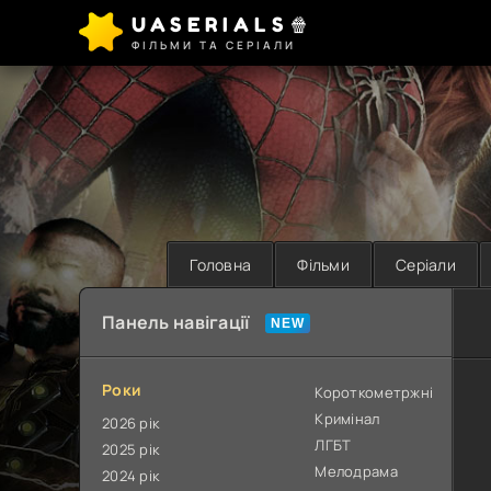
UASERIALS🍿
ФІЛЬМИ ТА СЕРІАЛИ
Головна
Фільми
Серіали
Панель навігації
Роки
Короткометржні
Кримінал
2026 рік
ЛГБТ
2025 рік
Мелодрама
2024 рік