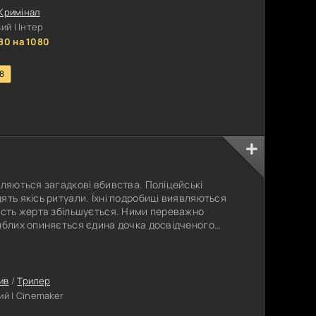
Кримінал
й | Інтер
80 на 1080
.8
пляються загадкові вбивства. Поліцейські
ять якісь ритуали. Їхні подробиці виявляються
ість жертв збільшується. Ними переважно
иблих опиняється єдина дочка досвідченого
ися за її смерть і розшукати того, хто стоїть за
ює, скільки таємниць чекає на нього попереду.
на удачу, але й Фортуна
ив
/
Трилер
й | Cinemaker