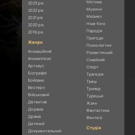
Містика
2023 рік
Музичні
2022 рік
Мюзикл
2021 рік
Німе Кіно
2020 рік
Пародія
2019 рік
Пригоди
Жанри
Психологічні
Анімаційний
Романтичний
Апокаліпсис
Сімейний
Артхаус
Спорт
Біографія
Трагедія
Бойовик
Треш
Вестерн
Трилер
Військовий
Турецькі
Детектив
Жахи
Дорама
Фантастика
Драма
Фентезі
Дитячий
Студія
Документальний