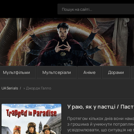
Мультфільми
Мультсеріали
Аніме
Дорами
UASerials
» Джордж Галло
У раю, як у пастці / Паст
Протягом кількох днів вони нам
з грошима й уникнути потраплян
усвідомлювати, що ситуація не т