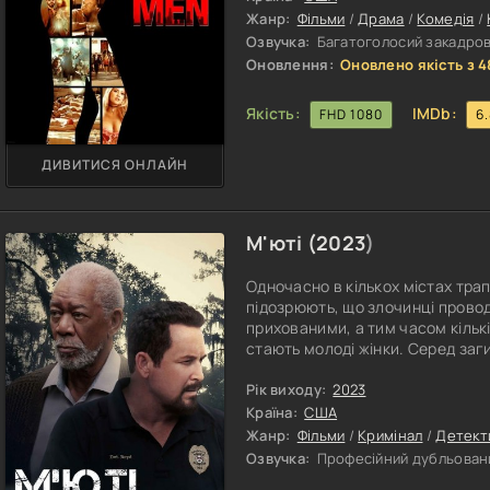
Жанр:
Фільми
/
Драма
/
Комедія
/
Озвучка:
Багатоголосий закадрови
Оновлення:
Оновлено якість з 4
Якість:
IMDb:
FHD 1080
6
ДИВИТИСЯ ОНЛАЙН
М'юті (
2023
)
Одночасно в кількох містах тра
підозрюють, що злочинці провод
прихованими, а тим часом кільк
стають молоді жінки. Серед заг
детектива. Він має намір помстит
низкою подій. Чоловік не підозр
Рік виходу:
2023
Залишається сподіватися лише 
Країна:
США
Жанр:
Фільми
/
Кримінал
/
Детект
Озвучка:
Професійний дубльовани