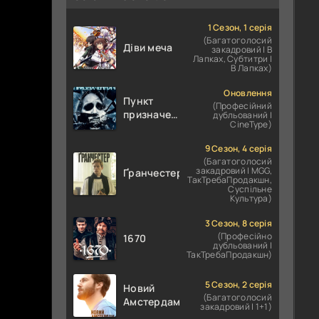
1 Сезон, 1 серія
(Багатоголосий
Діви меча
закадровий | В
Лапках, Субтитри |
В Лапках)
Оновлення
Пункт
(Професійний
призначення
дубльований |
CineType)
4
9 Сезон, 4 серія
(Багатоголосий
закадровий | MGG,
Ґранчестер
ТакТребаПродакшн,
Суспільне
Культура)
3 Сезон, 8 серія
(Професійно
1670
дубльований |
ТакТребаПродакшн)
5 Сезон, 2 серія
Новий
(Багатоголосий
Амстердам
закадровий | 1+1)