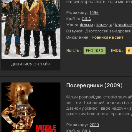
напруга зростають, коли місцеві
поліція дедалі ближче підходить
зазнають серйозного випробуванн
Рік виходу:
1994
а й життя. Вони змушені діяти ш
Країна:
США
Жанр:
Фільми
/
Комедія
/
Криміна
Озвучка:
Двоголосий закадровий |
Оновлення:
Новинка на сайті
Якість:
IMDb:
FHD 1080
6
ДИВИТИСЯ ОНЛАЙН
Посередники (
2009
)
Фільм розповідає історію звича
життям. Люблячий чоловік і бат
дивному бізнесі: двоє недоумків
ракетним інженером, організову
ідея починає приносити їм реаль
розвивається, їм потрібні парт
Рік виходу:
2009
людьми, домагатися нових пропо
Країна:
США