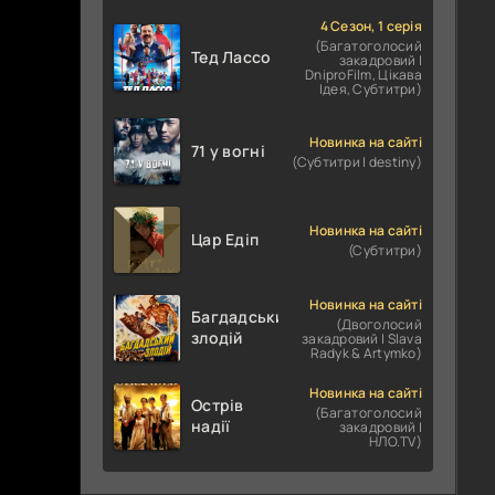
4 Сезон, 1 серія
(Багатоголосий
Тед Лассо
закадровий |
DniproFilm, Цікава
Ідея, Субтитри)
Новинка на сайті
71 у вогні
(Субтитри | destiny)
Новинка на сайті
Цар Едіп
(Субтитри)
Новинка на сайті
Багдадський
(Двоголосий
злодій
закадровий | Slava
Radyk & Artymko)
Новинка на сайті
Острів
(Багатоголосий
надії
закадровий |
НЛО.TV)