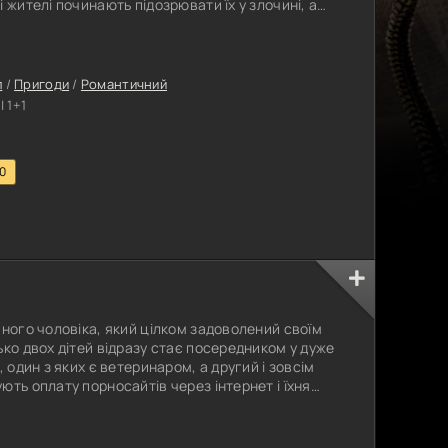
 жителі починають підозрювати їх у злочині, а
 до розгадки цієї загадки. Стосунки між братами
я, коли на кону стоїть не тільки їхня свобода,
видко і
л
/
Пригоди
/
Романтичний
 1+1
.0
йного чоловіка, який цілком задоволений своїм
ько двох дітей відразу стає посередником у дуже
, один з яких є ветеринаром, а другий і зовсім
ють оплату порносайтів через інтернет і їхня
ні гроші. Тепер у новому бізнесі, що
нери, які зможуть домовлятися з потрібними
зицій, і ідеальним