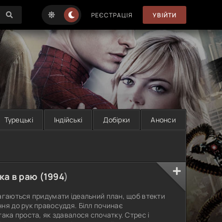
РЕЄСТРАЦІЯ
УВІЙТИ
Турецькі
Індійські
Добірки
Анонси
ка в раю (
1994
)
агаються придумати ідеальний план, щоб втекти
ня до рук правосуддя. Білл починає
ака проста, як здавалося спочатку. Стрес і