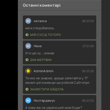
Останні коментарі
Н
наталка
28.07.26
мені сподобалось
МІЙ СУСІД ТОТОРО
Н
Нана
27.07.26
Хто цю ху....знімає
ДІМ МЕРТВИХ
AdminAdmin
06.07.26
Точно не знаємо, краще запитайте у ТГ
каналі цієї команди що робила Субтитри
ЗАХИСТИТИ АЙДОЛА
Н
Ностардамус
06.07.26
А озвучка на українській мові буде?