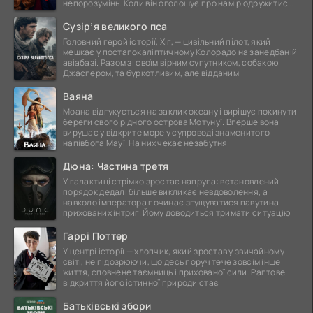
непорозумінь. Коли він оголошує про намір одружитися,
це
Сузір’я великого пса
Головний герой історії, Хіг, — цивільний пілот, який
мешкає у постапокаліптичному Колорадо на занедбаній
авіабазі. Разом зі своїм вірним супутником, собакою
Джаспером, та буркотливим, але відданим
Ваяна
Моана відгукується на заклик океану і вирішує покинути
береги свого рідного острова Мотунуї. Вперше вона
вирушає у відкрите море у супроводі знаменитого
напівбога Мауї. На них чекає незабутня
Дюна: Частина третя
У галактиці стрімко зростає напруга: встановлений
порядок дедалі більше викликає невдоволення, а
навколо імператора починає згущуватися павутина
прихованих інтриг. Йому доводиться тримати ситуацію
Гаррі Поттер
У центрі історії — хлопчик, який зростав у звичайному
світі, не підозрюючи, що десь поруч тече зовсім інше
життя, сповнене таємниць і прихованої сили. Раптове
відкриття його істинної природи стає
Батьківські збори