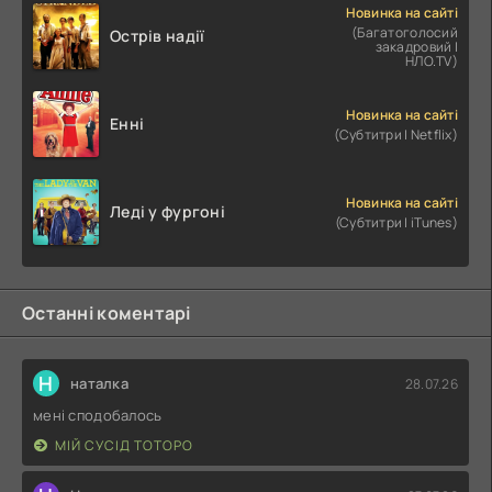
Новинка на сайті
(Багатоголосий
Острів надії
закадровий |
НЛО.TV)
Новинка на сайті
Енні
(Субтитри | Netflix)
Новинка на сайті
Леді у фургоні
(Субтитри | iTunes)
Останні коментарі
Н
наталка
28.07.26
мені сподобалось
МІЙ СУСІД ТОТОРО