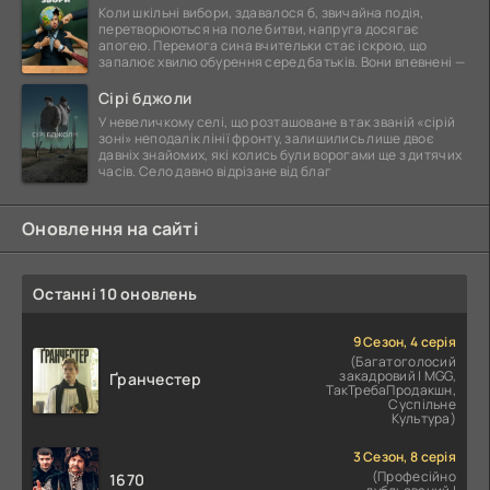
Коли шкільні вибори, здавалося б, звичайна подія,
перетворюються на поле битви, напруга досягає
апогею. Перемога сина вчительки стає іскрою, що
запалює хвилю обурення серед батьків. Вони впевнені —
Сірі бджоли
У невеличкому селі, що розташоване в так званій «сірій
зоні» неподалік лінії фронту, залишились лише двоє
давніх знайомих, які колись були ворогами ще з дитячих
часів. Село давно відрізане від благ
Оновлення на сайті
Останні 10 оновлень
9 Сезон, 4 серія
(Багатоголосий
закадровий | MGG,
Ґранчестер
ТакТребаПродакшн,
Суспільне
Культура)
3 Сезон, 8 серія
(Професійно
1670