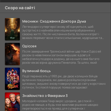
Скоро на сайті
Месники: Сходження Доктора Дума
Легендарні супергерої знову об'єднуються, щоб
зустрітися з найнебезпечнішим випробуванням у
своєму житті. Після численних битв, болючих втрат і
важких перемог вони стали сильнішими, мудрішими та
ще
Одіссея
Після завершення Троянської війни цар Ітаки Одіссей
разом із невеликим загоном вирушає в довгу й
небезпечну подорож додому, де на нього вже багато
років чекає вірна дружина Пенелопа. Та шлях, який
Вуличний боєць
Події переносять у 1993 рік, де двоє колишніх бійців
вуличних поєдинків, які давно розійшлися різними
шляхами, змушені знову повернутися до світу жорстоких
сутичок. Їх спокій порушує поява загадкової
Знайомство з Факерами 3
Молодий чоловік Генрі виріс у родині, де спокій —
рідкісне явище, а будь-яке важливе рішення швидко
перетворюється на привід для суперечок і