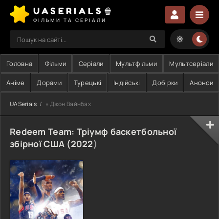
UASERIALS🍿
ФІЛЬМИ ТА СЕРІАЛИ
Головна
Фільми
Серіали
Мультфільми
Мультсеріали
Аніме
Дорами
Турецькі
Індійські
Добірки
Анонси
UASerials
» Джон Вайнбах
Redeem Team: Тріумф баскетбольної
збірної США (
2022
)