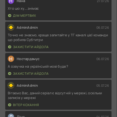
Н
Нана
27.07.26
Хто цю ху....знімає
ДІМ МЕРТВИХ
AdminAdmin
06.07.26
Точно не знаємо, краще запитайте у ТГ каналі цієї команди
що робила Субтитри
ЗАХИСТИТИ АЙДОЛА
Н
Ностардамус
06.07.26
А озвучка на українській мові буде?
ЗАХИСТИТИ АЙДОЛА
AdminAdmin
05.07.26
Вітаємо Вас, даний серіал є відсутній у мережі, оскільки
записів у мережі
ВІТЕР КОХАННЯ
Д
Діма
04.07.26