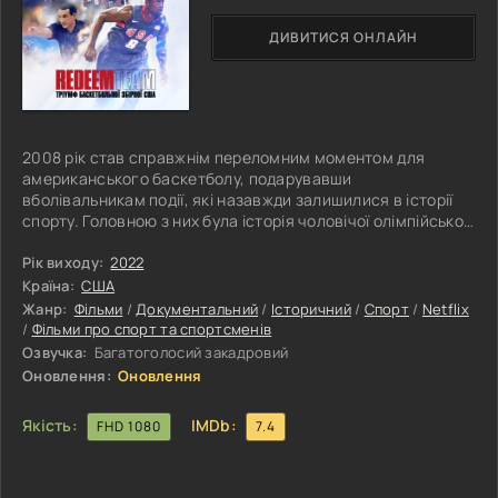
ДИВИТИСЯ ОНЛАЙН
2008 рік став справжнім переломним моментом для
американського баскетболу, подарувавши
вболівальникам події, які назавжди залишилися в історії
спорту. Головною з них була історія чоловічої олімпійської
збірної США, яка отримала символічну назву «Команда
Відкуплення». Після низки розчарувань у попередніх
Рік виходу:
2022
міжнародних турнірах саме ця збірна мала довести
Країна:
США
світові, що американський баскетбол все ще
Жанр:
Фільми
/
Документальний
/
Історичний
/
Спорт
/
Netflix
непереможний. Атмосфера напруги, високі очікування та
/
Фільми про спорт та спортсменів
шалений тиск стали випробуванням для гравців,
Озвучка:
Багатоголосий закадровий
Оновлення:
Оновлення
Якість:
IMDb:
FHD 1080
7.4