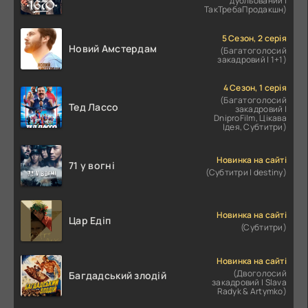
дубльований |
ТакТребаПродакшн)
5 Сезон, 2 серія
Новий Амстердам
(Багатоголосий
закадровий | 1+1)
4 Сезон, 1 серія
(Багатоголосий
Тед Лассо
закадровий |
DniproFilm, Цікава
Ідея, Субтитри)
Новинка на сайті
71 у вогні
(Субтитри | destiny)
Новинка на сайті
Цар Едіп
(Субтитри)
Новинка на сайті
(Двоголосий
Багдадський злодій
закадровий | Slava
Radyk & Artymko)