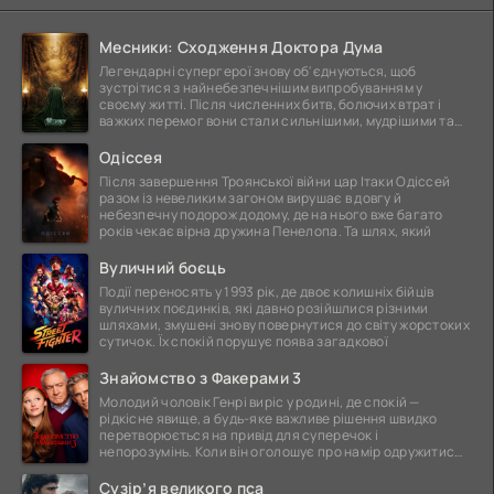
Месники: Сходження Доктора Дума
Легендарні супергерої знову об'єднуються, щоб
зустрітися з найнебезпечнішим випробуванням у
своєму житті. Після численних битв, болючих втрат і
важких перемог вони стали сильнішими, мудрішими та
ще
Одіссея
Після завершення Троянської війни цар Ітаки Одіссей
разом із невеликим загоном вирушає в довгу й
небезпечну подорож додому, де на нього вже багато
років чекає вірна дружина Пенелопа. Та шлях, який
Вуличний боєць
Події переносять у 1993 рік, де двоє колишніх бійців
вуличних поєдинків, які давно розійшлися різними
шляхами, змушені знову повернутися до світу жорстоких
сутичок. Їх спокій порушує поява загадкової
Знайомство з Факерами 3
Молодий чоловік Генрі виріс у родині, де спокій —
рідкісне явище, а будь-яке важливе рішення швидко
перетворюється на привід для суперечок і
непорозумінь. Коли він оголошує про намір одружитися,
це
Сузір’я великого пса