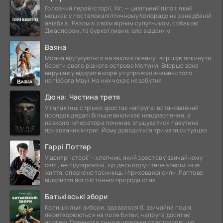
Головний герой історії, Хіг, — цивільний пілот, який
мешкає у постапокаліптичному Колорадо на занедбаній
авіабазі. Разом зі своїм вірним супутником, собакою
Джаспером, та буркотливим, але відданим
Ваяна
Моана відгукується на заклик океану і вирішує покинути
береги свого рідного острова Мотунуї. Вперше вона
вирушає у відкрите море у супроводі знаменитого
напівбога Мауї. На них чекає незабутня
Дюна: Частина третя
У галактиці стрімко зростає напруга: встановлений
порядок дедалі більше викликає невдоволення, а
навколо імператора починає згущуватися павутина
прихованих інтриг. Йому доводиться тримати ситуацію
Гаррі Поттер
У центрі історії — хлопчик, який зростав у звичайному
світі, не підозрюючи, що десь поруч тече зовсім інше
життя, сповнене таємниць і прихованої сили. Раптове
відкриття його істинної природи стає
Батьківські збори
Коли шкільні вибори, здавалося б, звичайна подія,
перетворюються на поле битви, напруга досягає
апогею. Перемога сина вчительки стає іскрою, що