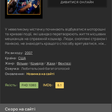
ДИВИТИСЯ ОНЛАЙН
У невеликому містечку починають відбуватися моторошні
та криваві події, які швидко перетворюють життя місцевих
мешканців на справжній кошмар. Люди, охоплені страхом і
панікою, не знаходять кращого способу врятуватися, ніж
звернутися по допомогу до Брюс Кемпбелл — актора, який
прославився роллю безстрашного борця зі злом у
Рік виходу:
2007
культовому фільмі Evil Dead. Для жителів міста він
Країна:
США
здається ідеальним героєм, здатним самотужки знищити
Жанр:
Фільми
/
Комедія
/
Жахи
/
Фентезі
чудовиськ і врятувати всіх від загибелі. Та проблема в
Озвучка:
Любительский багатоголосий
тому, що в
Оновлення:
Новинка на сайті
Якість:
IMDb:
FHD 1080
6.1
Скоро на сайті