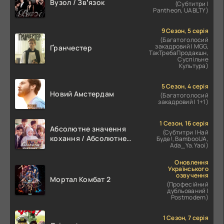
Вузол / Звʼязок
(Субтитри |
Pantheon, UABLTY)
9 Сезон, 5 серія
(Багатоголосий
закадровий | MGG,
Ґранчестер
ТакТребаПродакшн,
Суспільне
Культура)
5 Сезон, 4 серія
Новий Амстердам
(Багатоголосий
закадровий | 1+1)
1 Сезон, 16 серія
Абсолютне значення
(Субтитри | Най
кохання / Абсолютне
Буде!, BambooUA,
Ada_Ya.Yaoi)
значення романтики
Оновлення
Українського
озвучення
Мортал Комбат 2
(Професійний
дубльований |
Postmodern)
1 Сезон, 7 серія