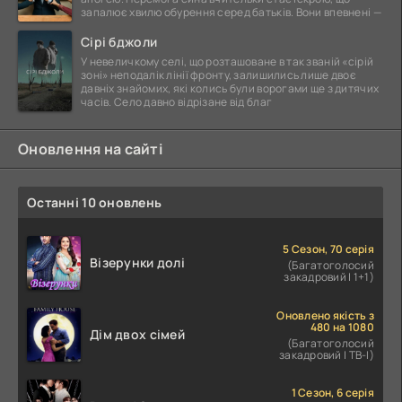
запалює хвилю обурення серед батьків. Вони впевнені —
Сірі бджоли
У невеличкому селі, що розташоване в так званій «сірій
зоні» неподалік лінії фронту, залишились лише двоє
давніх знайомих, які колись були ворогами ще з дитячих
часів. Село давно відрізане від благ
Оновлення на сайті
Останні 10 оновлень
5 Сезон, 70 серія
Візерунки долі
(Багатоголосий
закадровий | 1+1)
Оновлено якість з
480 на 1080
Дім двох сімей
(Багатоголосий
закадровий | ТВ-І)
1 Сезон, 6 серія