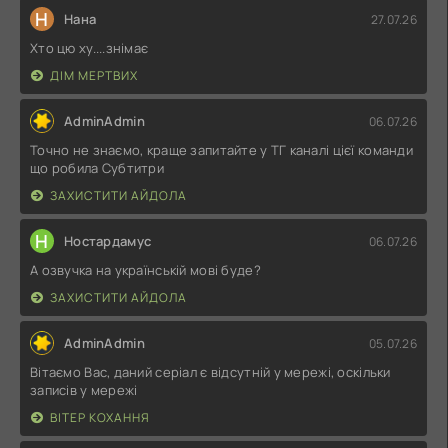
Н
Нана
27.07.26
Хто цю ху....знімає
ДІМ МЕРТВИХ
AdminAdmin
06.07.26
Точно не знаємо, краще запитайте у ТГ каналі цієї команди
що робила Субтитри
ЗАХИСТИТИ АЙДОЛА
Н
Ностардамус
06.07.26
А озвучка на українській мові буде?
ЗАХИСТИТИ АЙДОЛА
AdminAdmin
05.07.26
Вітаємо Вас, даний серіал є відсутній у мережі, оскільки
записів у мережі
ВІТЕР КОХАННЯ