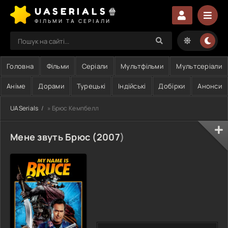
UASERIALS🍿
ФІЛЬМИ ТА СЕРІАЛИ
Головна
Фільми
Серіали
Мультфільми
Мультсеріали
Аніме
Дорами
Турецькі
Індійські
Добірки
Анонси
UASerials
» Брюс Кемпбелл
Мене звуть Брюс (
2007
)