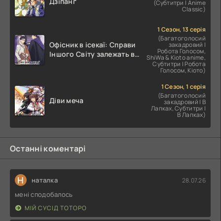
Дзіпанґ
(Субтитри | Anime
Classic)
1 Сезон, 13 серія
(Багатоголосий
Офісник в ісекаї: Справи
закадровий |
Робота Голосом,
Іншого Світу залежать від
ShiWa & Kioto anime,
Корпоративного Раба
Субтитри | Робота
Голосом, Кіото)
1 Сезон, 1 серія
(Багатоголосий
Діви меча
закадровий | В
Лапках, Субтитри |
В Лапках)
Останні коментарі
Н
наталка
28.07.26
мені сподобалось
МІЙ СУСІД ТОТОРО