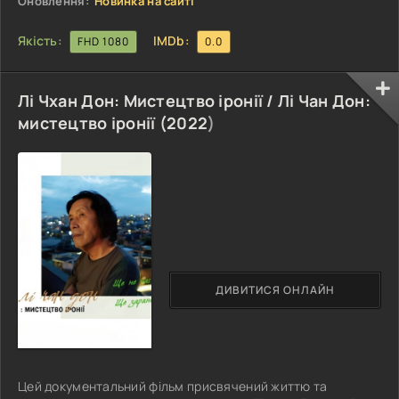
Оновлення:
Новинка на сайті
Якість:
IMDb:
FHD 1080
0.0
Лі Чхан Дон: Мистецтво іронії / Лі Чан Дон:
мистецтво іронії (
2022
)
ДИВИТИСЯ ОНЛАЙН
Цей документальний фільм присвячений життю та