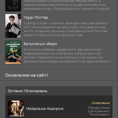
порядок дедалі більше викликає невдоволення, а
навколо імператора починає згущуватися павутина
прихованих інтриг. Йому доводиться тримати ситуацію
Гаррі Поттер
У центрі історії — хлопчик, який зростав у звичайному
світі, не підозрюючи, що десь поруч тече зовсім інше
життя, сповнене таємниць і прихованої сили. Раптове
відкриття його істинної природи стає
Батьківські збори
Коли шкільні вибори, здавалося б, звичайна подія,
перетворюються на поле битви, напруга досягає
апогею. Перемога сина вчительки стає іскрою, що
запалює хвилю обурення серед батьків. Вони впевнені —
Оновлення на сайті
Останні 10 оновлень
Оновлення
(Професійний
Найдовша подорож
дубльований |
Postmodern)