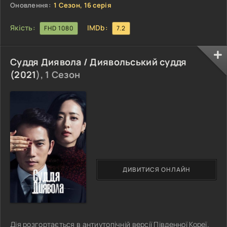
доведеться
Оновлення:
1 Сезон, 16 серія
Якість:
IMDb:
FHD 1080
7.2
Суддя Диявола / Диявольський суддя
(
2021
), 1 Сезон
ДИВИТИСЯ ОНЛАЙН
Дія розгортається в антиутопічній версії Південної Кореї.