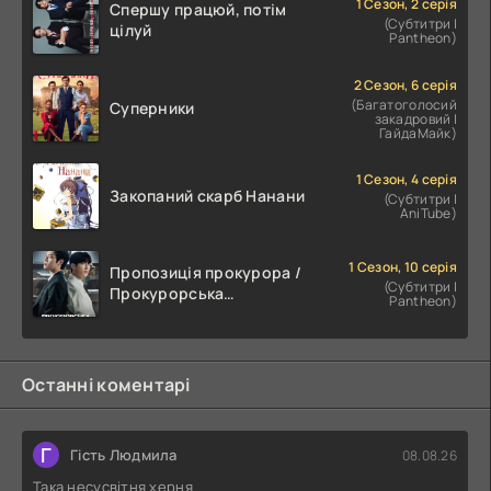
1 Сезон, 2 серія
Спершу працюй, потім
(Субтитри |
цілуй
Pantheon)
2 Сезон, 6 серія
(Багатоголосий
Суперники
закадровий |
ГайдаМайк)
1 Сезон, 4 серія
Закопаний скарб Нанани
(Субтитри |
AniTube)
1 Сезон, 10 серія
Пропозиція прокурора /
(Субтитри |
Прокурорська
Pantheon)
пропозиція
Останні коментарі
Г
Гість Людмила
08.08.26
Така несусвітня херня