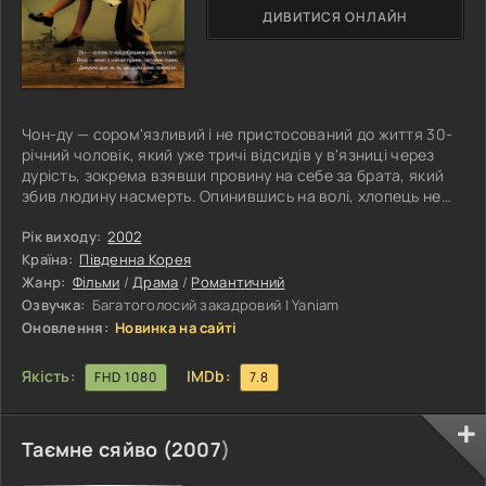
ДИВИТИСЯ ОНЛАЙН
Чон-ду — сором'язливий і не пристосований до життя 30-
річний чоловік, який уже тричі відсидів у в'язниці через
дурість, зокрема взявши провину на себе за брата, який
збив людину насмерть. Опинившись на волі, хлопець не
може адаптуватися до майже незнайомого йому
середовища, влаштовується на роботу посильним і
Рік виходу:
2002
незабаром опиняється на порозі будинку жертви, яка
Країна:
Південна Корея
загинула під колесами автомобіля, розраховуючи
Жанр:
Фільми
/
Драма
/
Романтичний
вибачитися перед сім'єю. Тут же він знайомиться з Гун-
Озвучка:
Багатоголосий закадровий | Yaniam
чжу, молодою жінкою, яка страждає на
Оновлення:
Новинка на сайті
Якість:
IMDb:
FHD 1080
7.8
Таємне сяйво (
2007
)