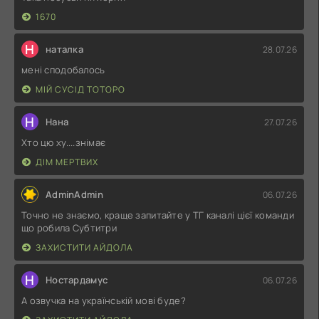
1670
Н
наталка
28.07.26
мені сподобалось
МІЙ СУСІД ТОТОРО
Н
Нана
27.07.26
Хто цю ху....знімає
ДІМ МЕРТВИХ
AdminAdmin
06.07.26
Точно не знаємо, краще запитайте у ТГ каналі цієї команди
що робила Субтитри
ЗАХИСТИТИ АЙДОЛА
Н
Ностардамус
06.07.26
А озвучка на українській мові буде?