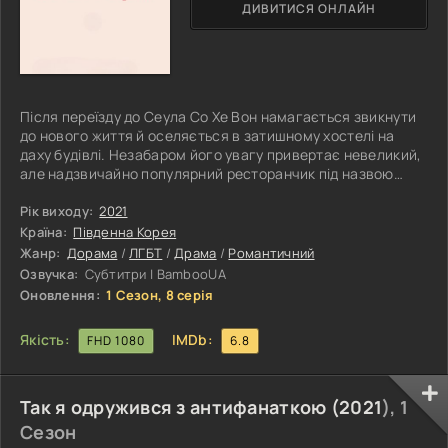
ДИВИТИСЯ ОНЛАЙН
Після переїзду до Сеула Со Хе Вон намагається звикнути
до нового життя й оселяється в затишному хостелі на
даху будівлі. Незабаром його увагу привертає невеликий,
але надзвичайно популярний ресторанчик під назвою
«Смачна Флорида», який щодня збирає чимало
відвідувачів завдяки своїй особливій атмосфері та смачній
Рік виходу:
2021
кухні. Саме там він знайомиться з одним із власників
Країна:
Південна Корея
закладу та талановитим шеф-кухарем Пек Ин Ґю, чия
Жанр:
Дорама
/
ЛГБТ
/
Драма
/
Романтичний
харизма і привабливість одразу впадають у вічі. Не довго
Озвучка:
Субтитри | BambooUA
роздумуючи, Со Хе Вон
Оновлення:
1 Сезон, 8 серія
Якість:
IMDb:
FHD 1080
6.8
Так я одружився з антифанаткою (
2021
), 1
Сезон