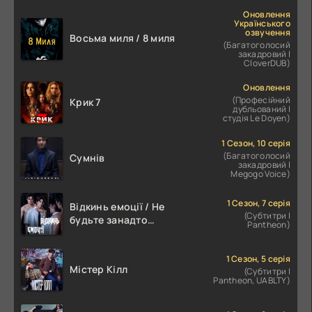
Оновлення
Українського
озвучення
Восьма миля / 8 миля
(Багатоголосий
закадровий |
CloverDUB)
Оновлення
(Професійний
Крик 7
дубльований |
студія Le Doyen)
1 Сезон, 10 серія
(Багатоголосий
Сумнів
закадровий |
Megogo Voice)
1 Сезон, 7 серія
Відкинь емоції / Не
(Субтитри |
будьте занадто
Pantheon)
емоційними
1 Сезон, 5 серія
Містер Кілл
(Субтитри |
Pantheon, UABLTY)