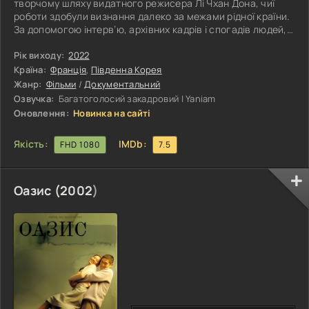
творчому шляху видатного режисера Лі Чхан Дона, чиї
роботи здобули визнання далеко за межами рідної країни.
За допомогою інтерв’ю, архівних кадрів і спогадів людей,
які працювали поруч із митцем, стрічка розкриває його
особистість, творчі принципи та погляд на мистецтво.
Рік виходу:
2022
Глядач отримує можливість зазирнути за лаштунки
Країна:
Франція
,
Південна Корея
створення відомих фільмів і краще зрозуміти джерела
Жанр:
Фільми
/
Документальний
натхнення режисера. Особлива увага приділяється
Озвучка:
Багатоголосий закадровий | Yaniam
авторському стилю Лі Чхан Дона,
Оновлення:
Новинка на сайті
Якість:
IMDb:
FHD 1080
7.5
Оазис (
2002
)