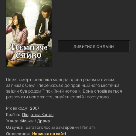
ДИВИТИСЯ ОНЛАЙН
Після смерті чоловіка молода вдова разом із сином
залишає Сеул і переїжджає до провінційного містечка,
звідки був родом її покійний чоловік. Вона сподівається
розпочати нове життя, знайти спокій і поступово
оговтатися від важкої втрати. Проте адаптуватися до
нового середовища виявляється значно складніше, ніж
Рік виходу:
2007
вона очікувала. Попри доброзичливість місцевих жителів,
Країна:
Південна Корея
жінка відчуває себе чужою серед людей, які живуть
Жанр:
Фільми
/
Драма
звичним і впорядкованим життям. Поступово вона
Озвучка:
Багатоголосий закадровий | Yaniam
знайомиться з мешканцями містечка
Оновлення:
Новинка на сайті