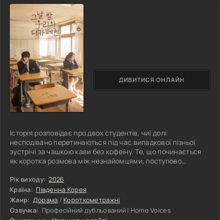
ДИВИТИСЯ ОНЛАЙН
Історія розповідає про двох студентів, чиї долі
несподівано перетинаються під час випадкової пізньої
зустрічі за чашкою кави без кофеїну. Те, що починається
як коротка розмова між незнайомцями, поступово
переростає у складний і багатогранний зв’язок, який
змінює їхнє життя та змушує по-новому подивитися на
Рік виходу:
2026
себе й оточення. З кожною новою зустріччю між ними
Країна:
Південна Корея
зростає взаємне тяжіння, однак разом із ним на поверхню
Жанр:
Дорама
/
Короткометражні
виходять приховані таємниці, внутрішні переживання та
Озвучка:
Професійний дубльований | Home Voices
невисловлені почуття.