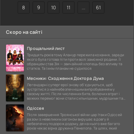
8
9
10
11
...
61
Скоро на сайті
Прощальний лист
Тридцять років тому Аланур пережила кохання, заради
якого була готова піти проти волі заможної родини. Її
обранцем став Зія — звичайний хлопець без впливу та
статків. Та їхнім планам не судилося
Месники: Сходження Доктора Дума
Легендарні супергерої знову об'єднуються, щоб
зустрітися з найнебезпечнішим випробуванням у
своєму житті. Після численних битв, болючих втрат і
важких перемог вони стали сильнішими, мудрішими та
ще
Одіссея
Після завершення Троянської війни цар Ітаки Одіссей
разом із невеликим загоном вирушає в довгу й
небезпечну подорож додому, де на нього вже багато
років чекає вірна дружина Пенелопа. Та шлях, який