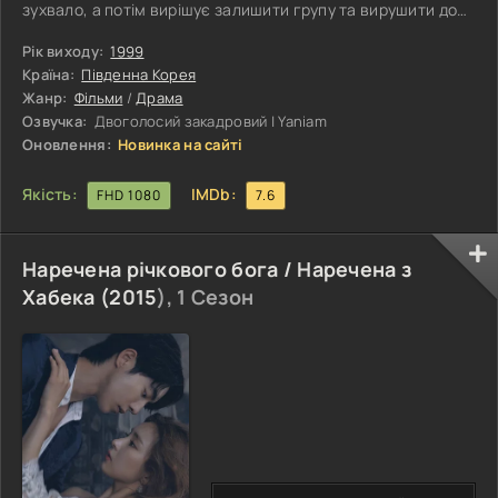
зухвало, а потім вирішує залишити групу та вирушити до
залізниці. У той час як Хо-Мін опиняється на залізничному
мосту, чекаючи на наступний поїзд, його старі приятелі
Рік виходу:
1999
усвідомлюють, що він має намір покінчити життя
Країна:
Південна Корея
самогубством. У міру того, як поїзд продовжує невпинно
Жанр:
Фільми
/
Драма
наближатися до мосту, проноситься серія спогадів про
Озвучка:
Двоголосий закадровий | Yaniam
шість ключових розділів життя
Оновлення:
Новинка на сайті
Якість:
IMDb:
FHD 1080
7.6
Наречена річкового бога / Наречена з
Хабека (
2015
), 1 Сезон