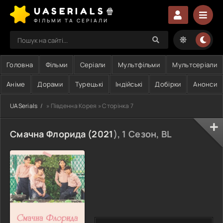
UASERIALS🍿
ФІЛЬМИ ТА СЕРІАЛИ
Головна
Фільми
Серіали
Мультфільми
Мультсеріали
Аніме
Дорами
Турецькі
Індійські
Добірки
Анонси
UASerials
» Південна Корея » Сторінка 7
Смачна Флорида (
2021
), 1 Сезон, BL