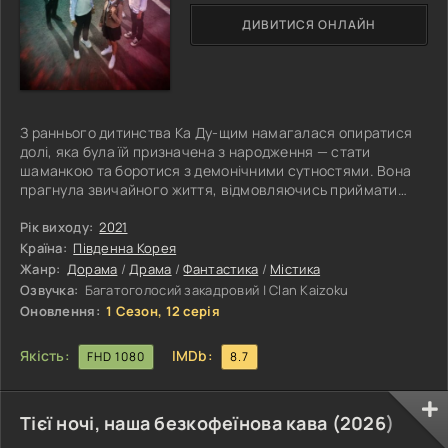
ДИВИТИСЯ ОНЛАЙН
З раннього дитинства Ка Ду-щим намагалася опиратися
долі, яка була їй призначена з народження — стати
шаманкою та боротися з демонічними сутностями. Вона
прагнула звичайного життя, відмовляючись приймати
спадок, що передавався в її родині поколіннями. Однак усе
змінюється після переходу до нової школи, де вона
Рік виходу:
2021
знайомиться зі своїм однокласником На У-су. Ця
Країна:
Південна Корея
випадкова зустріч стає переломним моментом для обох.
Жанр:
Дорама
/
Драма
/
Фантастика
/
Містика
Після неї На У-су починає бачити духів і привидів, що
Озвучка:
Багатоголосий закадровий | Сlan Kaizoku
повністю руйнує його уявлення про
Оновлення:
1 Сезон, 12 серія
Якість:
IMDb:
FHD 1080
8.7
Тієї ночі, наша безкофеїнова кава (
2026
)