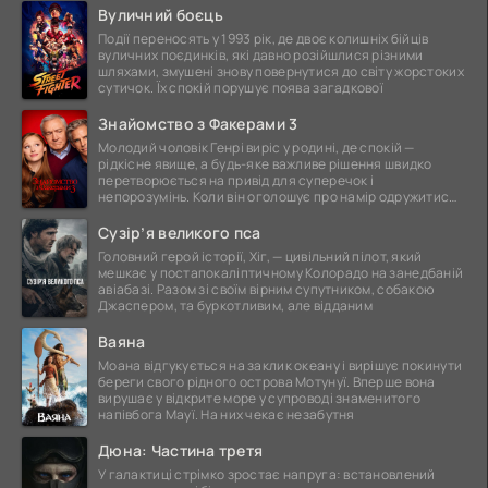
Вуличний боєць
Події переносять у 1993 рік, де двоє колишніх бійців
вуличних поєдинків, які давно розійшлися різними
шляхами, змушені знову повернутися до світу жорстоких
сутичок. Їх спокій порушує поява загадкової
Знайомство з Факерами 3
Молодий чоловік Генрі виріс у родині, де спокій —
рідкісне явище, а будь-яке важливе рішення швидко
перетворюється на привід для суперечок і
непорозумінь. Коли він оголошує про намір одружитися,
це
Сузір’я великого пса
Головний герой історії, Хіг, — цивільний пілот, який
мешкає у постапокаліптичному Колорадо на занедбаній
авіабазі. Разом зі своїм вірним супутником, собакою
Джаспером, та буркотливим, але відданим
Ваяна
Моана відгукується на заклик океану і вирішує покинути
береги свого рідного острова Мотунуї. Вперше вона
вирушає у відкрите море у супроводі знаменитого
напівбога Мауї. На них чекає незабутня
Дюна: Частина третя
У галактиці стрімко зростає напруга: встановлений