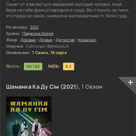
Саме тут з’являється невідомий молодий чоловік, який
бере на себе функції народного судді. Він стежить за тими,
хто порушує закон, уникаючи відповідальності. Коли суддя
розуміє, що покарання не загрожує тому, хто скоїв злочин,
то бере ситуацію у свої руки. Він жорстоко карає
Рік виходу:
2021
нечесних. Цим йому вдається заробити собі репутацію
Країна:
Південна Корея
народного героя. Однак суддя не хоче відкриватися
Жанр:
Дорама
/
Драма
/
Детектив
/
Кримінал
повністю. Він приховує своє минуле. Але з якої причини?
Озвучка:
Субтитри | BambooUA
Чон Сон
Оновлення:
1 Сезон, 16 серія
Якість:
IMDb:
HD 720
8.2
Шаманка Ка Ду Сім (
2021
), 1 Сезон