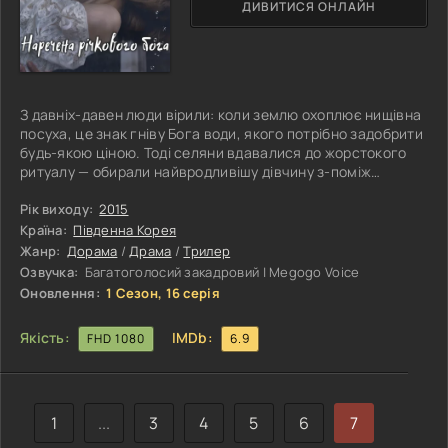
ДИВИТИСЯ ОНЛАЙН
З давніх-давен люди вірили: коли землю охоплює нищівна
посуха, це знак гніву Бога води, якого потрібно задобрити
будь-якою ціною. Тоді селяни вдавалися до жорстокого
ритуалу — обирали найвродливішу дівчину з-поміж
громади й приносили її в жертву, кидаючи у воду,
сподіваючись повернути дощ і врятувати врожай. Для них
Рік виходу:
2015
це було не просто забобоном, а єдиним шансом вижити у
Країна:
Південна Корея
світі, де природа здавалася неконтрольованою і
Жанр:
Дорама
/
Драма
/
Трилер
безжальною. Та істина виявляється зовсім іншою, ніж
Озвучка:
Багатоголосий закадровий | Megogo Voice
уявляли люди: божество води
Оновлення:
1 Сезон, 16 серія
Якість:
IMDb:
FHD 1080
6.9
1
...
3
4
5
6
7