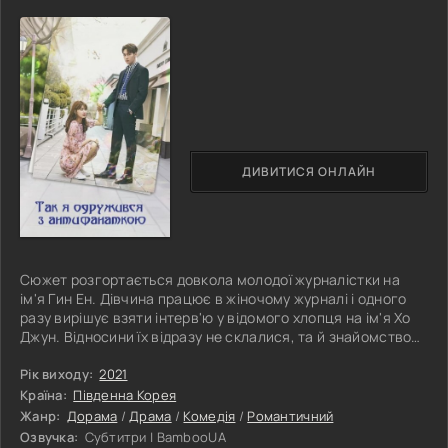
ДИВИТИСЯ ОНЛАЙН
Сюжет розгортається довкола молодої журналістки на
ім'я Гин Ен. Дівчина працює в жіночому журналі і одного
разу вирішує взяти інтерв'ю у відомого хлопця на ім'я Хо
Джун. Відносини їх відразу не склалися, та й знайомство
пройшло не зовсім вдало. Зрештою їхня зустріч
закінчується скандалом, через який дівчину звільняють.
Рік виходу:
2021
Звичайно, Гин Ен у всіх своїх бідах починає звинувачувати
Країна:
Південна Корея
хлопця. Однак доля знову зведе їх разом, тільки в більш
Жанр:
Дорама
/
Драма
/
Комедія
/
Романтичний
неформальній обстановці. Через певні обставини героям
Озвучка:
Субтитри | BambooUA