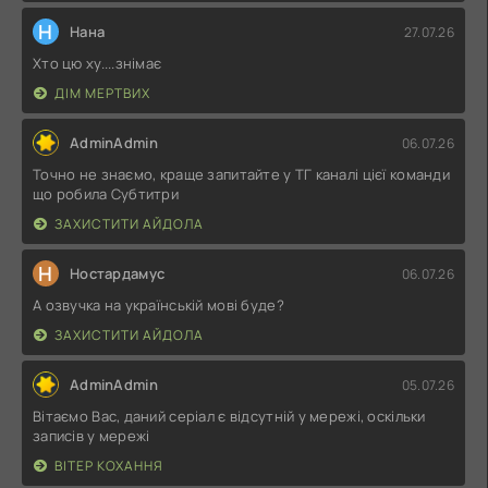
Н
Нана
27.07.26
Хто цю ху....знімає
ДІМ МЕРТВИХ
AdminAdmin
06.07.26
Точно не знаємо, краще запитайте у ТГ каналі цієї команди
що робила Субтитри
ЗАХИСТИТИ АЙДОЛА
Н
Ностардамус
06.07.26
А озвучка на українській мові буде?
ЗАХИСТИТИ АЙДОЛА
AdminAdmin
05.07.26
Вітаємо Вас, даний серіал є відсутній у мережі, оскільки
записів у мережі
ВІТЕР КОХАННЯ