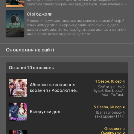
запалює хвилю обурення серед батьків. Вони впевнені —
Сірі бджоли
У невеличкому селі, що розташоване в так званій «сірій
зоні» неподалік лінії фронту, залишились лише двоє
давніх знайомих, які колись були ворогами ще з дитячих
часів. Село давно відрізане від благ
Оновлення на сайті
Останні 10 оновлень
1 Сезон, 16 серія
Абсолютне значення
(Субтитри | Най
кохання / Абсолютне
Буде!, BambooUA,
Ada_Ya.Yaoi)
значення романтики
5 Сезон, 60 серія
Візерунки долі
(Багатоголосий
закадровий | 1+1)
Оновлення
Українського