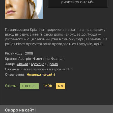
ДИВИТИСЯ ОНЛАЙН
Паралізована Крістіна, приречена на життя в інвалідному
візку, вирішує змінити свою долю і вирушає до Лурда —
духовного місця паломництва в самому серці Піренеїв. На
ранок після прибуття вона прокидається і розуміє, що її
тіло більше не паралізоване — з нею сталося диво. Серед
паломників Крістіна помічає старшого волонтера з
Рік виходу:
2009
Мальтійського ордену, вродливого чоловіка у віці. Між
Країна:
Австрія
,
Німеччина
,
Франція
ними починає прокидатися особливий зв'язок, який стає
Жанр:
Фільми
/
Артхаус
/
Драма
предметом уваги оточуючих. Крістіна намагається
Озвучка:
Багатоголосий закадровий | 1+1
впоратися з
Оновлення:
Новинка на сайті
Якість:
IMDb:
FHD 1080
6.9
Скоро на сайті