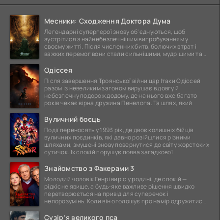
Месники: Сходження Доктора Дума
Легендарні супергерої знову об'єднуються, щоб
зустрітися з найнебезпечнішим випробуванням у
своєму житті. Після численних битв, болючих втрат і
важких перемог вони стали сильнішими, мудрішими та
ще
Одіссея
Після завершення Троянської війни цар Ітаки Одіссей
разом із невеликим загоном вирушає в довгу й
небезпечну подорож додому, де на нього вже багато
років чекає вірна дружина Пенелопа. Та шлях, який
Вуличний боєць
Події переносять у 1993 рік, де двоє колишніх бійців
вуличних поєдинків, які давно розійшлися різними
шляхами, змушені знову повернутися до світу жорстоких
сутичок. Їх спокій порушує поява загадкової
Знайомство з Факерами 3
Молодий чоловік Генрі виріс у родині, де спокій —
рідкісне явище, а будь-яке важливе рішення швидко
перетворюється на привід для суперечок і
непорозумінь. Коли він оголошує про намір одружитися,
це
Сузір’я великого пса