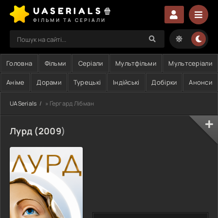
UASERIALS🍿
ФІЛЬМИ ТА СЕРІАЛИ
Головна
Фільми
Серіали
Мультфільми
Мультсеріали
Аніме
Дорами
Турецькі
Індійські
Добірки
Анонси
UASerials
» Ґергард Лібман
Лурд (
2009
)