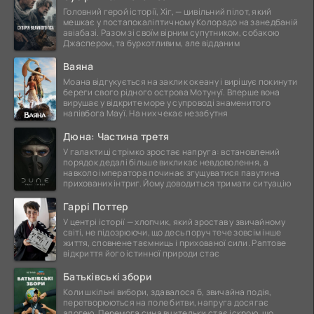
Головний герой історії, Хіг, — цивільний пілот, який
мешкає у постапокаліптичному Колорадо на занедбаній
авіабазі. Разом зі своїм вірним супутником, собакою
Джаспером, та буркотливим, але відданим
Ваяна
Моана відгукується на заклик океану і вирішує покинути
береги свого рідного острова Мотунуї. Вперше вона
вирушає у відкрите море у супроводі знаменитого
напівбога Мауї. На них чекає незабутня
Дюна: Частина третя
У галактиці стрімко зростає напруга: встановлений
порядок дедалі більше викликає невдоволення, а
навколо імператора починає згущуватися павутина
прихованих інтриг. Йому доводиться тримати ситуацію
Гаррі Поттер
У центрі історії — хлопчик, який зростав у звичайному
світі, не підозрюючи, що десь поруч тече зовсім інше
життя, сповнене таємниць і прихованої сили. Раптове
відкриття його істинної природи стає
Батьківські збори
Коли шкільні вибори, здавалося б, звичайна подія,
перетворюються на поле битви, напруга досягає
апогею. Перемога сина вчительки стає іскрою, що