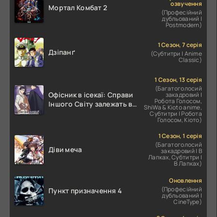
озвучення
Мортал Комбат 2
(Професійний
дубльований |
Postmodern)
1 Сезон, 7 серія
Дзіпанґ
(Субтитри | Anime
Classic)
1 Сезон, 13 серія
(Багатоголосий
Офісник в ісекаї: Справи
закадровий |
Робота Голосом,
Іншого Світу залежать від
ShiWa & Kioto anime,
Корпоративного Раба
Субтитри | Робота
Голосом, Кіото)
1 Сезон, 1 серія
(Багатоголосий
Діви меча
закадровий | В
Лапках, Субтитри |
В Лапках)
Оновлення
(Професійний
Пункт призначення 4
дубльований |
CineType)