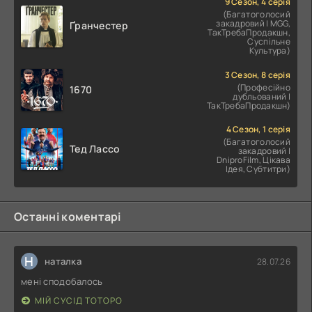
9 Сезон, 4 серія
(Багатоголосий
закадровий | MGG,
Ґранчестер
ТакТребаПродакшн,
Суспільне
Культура)
3 Сезон, 8 серія
(Професійно
1670
дубльований |
ТакТребаПродакшн)
4 Сезон, 1 серія
(Багатоголосий
Тед Лассо
закадровий |
DniproFilm, Цікава
Ідея, Субтитри)
Останні коментарі
Н
наталка
28.07.26
мені сподобалось
МІЙ СУСІД ТОТОРО