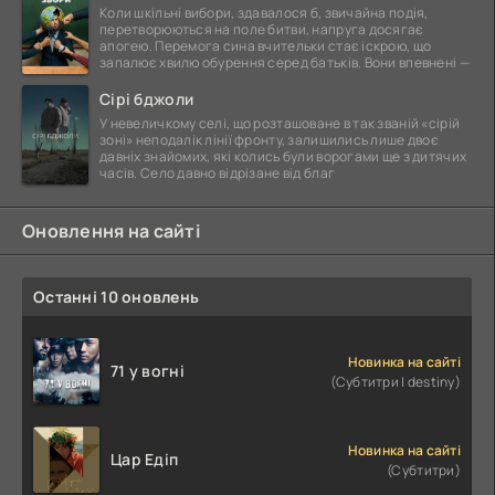
Коли шкільні вибори, здавалося б, звичайна подія,
перетворюються на поле битви, напруга досягає
апогею. Перемога сина вчительки стає іскрою, що
запалює хвилю обурення серед батьків. Вони впевнені —
Сірі бджоли
У невеличкому селі, що розташоване в так званій «сірій
зоні» неподалік лінії фронту, залишились лише двоє
давніх знайомих, які колись були ворогами ще з дитячих
часів. Село давно відрізане від благ
Оновлення на сайті
Останні 10 оновлень
Новинка на сайті
71 у вогні
(Субтитри | destiny)
Новинка на сайті
Цар Едіп
(Субтитри)