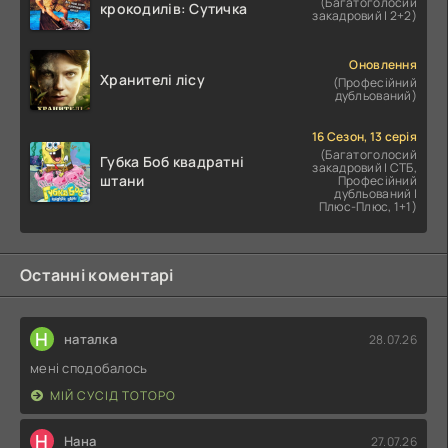
(Багатоголосий
крокодилів: Сутичка
закадровий | 2+2)
Оновлення
Хранителі лісу
(Професійний
дубльований)
16 Сезон, 13 серія
(Багатоголосий
Губка Боб квадратні
закадровий | СТБ,
штани
Професійний
дубльований |
Плюс-Плюс, 1+1)
Останні коментарі
Н
наталка
28.07.26
мені сподобалось
МІЙ СУСІД ТОТОРО
Н
Нана
27.07.26