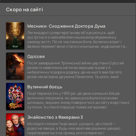
Скоро на сайті
Месники: Сходження Доктора Дума
Легендарні супергерої знову об'єднуються, щоб
зустрітися з найнебезпечнішим випробуванням у
своєму житті. Після численних битв, болючих втрат і
важких перемог вони стали сильнішими, мудрішими та
ще
Одіссея
Після завершення Троянської війни цар Ітаки Одіссей
разом із невеликим загоном вирушає в довгу й
небезпечну подорож додому, де на нього вже багато
років чекає вірна дружина Пенелопа. Та шлях, який
Вуличний боєць
Події переносять у 1993 рік, де двоє колишніх бійців
вуличних поєдинків, які давно розійшлися різними
шляхами, змушені знову повернутися до світу жорстоких
сутичок. Їх спокій порушує поява загадкової
Знайомство з Факерами 3
Молодий чоловік Генрі виріс у родині, де спокій —
рідкісне явище, а будь-яке важливе рішення швидко
перетворюється на привід для суперечок і