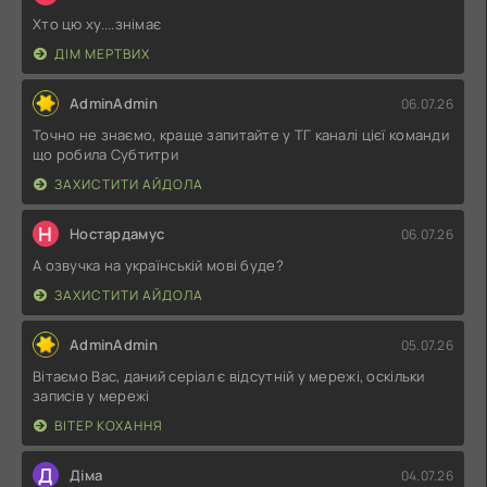
Хто цю ху....знімає
ДІМ МЕРТВИХ
AdminAdmin
06.07.26
Точно не знаємо, краще запитайте у ТГ каналі цієї команди
що робила Субтитри
ЗАХИСТИТИ АЙДОЛА
Н
Ностардамус
06.07.26
А озвучка на українській мові буде?
ЗАХИСТИТИ АЙДОЛА
AdminAdmin
05.07.26
Вітаємо Вас, даний серіал є відсутній у мережі, оскільки
записів у мережі
ВІТЕР КОХАННЯ
Д
Діма
04.07.26