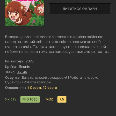
ДИВИТИСЯ ОНЛАЙН
Володар демонів зі своєю численною армією здійснює
напад на темний світ, і він з легкістю перемагає своїх
супротивників. Те, що сталося, суттєво налякало людей і
небожителів. І все тому, що напрошувалася думка про те,
що запанує єдиний володар. Насправді всі ці побоювання
були перебільшеними. Несподівано для своєї помічниці
Рік виходу:
2026
володар відмовився від завоювання світу. Причина
Країна:
Японія
полягає в тому, що його дочка занадто добра. Почувши ці
Жанр:
Аніме
слова, войовнича Дзяхі заспокоює свого правителя,
Озвучка:
Багатоголосий закадровий | Робота голосом,
пояснюючи, що з
Субтитри | Робота голосом
Оновлення:
1 Сезон, 12 серія
Якість:
IMDb:
FHD 1080
7.5