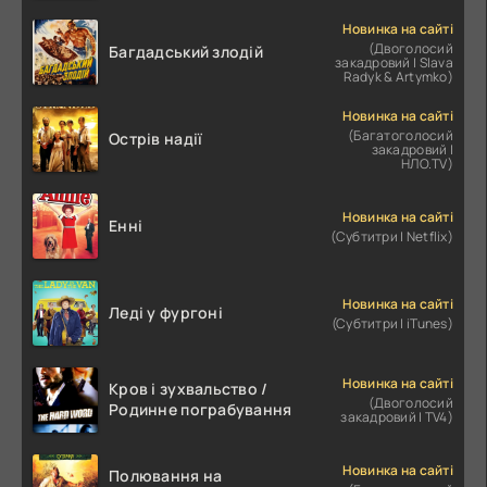
Новинка на сайті
(Двоголосий
Багдадський злодій
закадровий | Slava
Radyk & Artymko)
Новинка на сайті
(Багатоголосий
Острів надії
закадровий |
НЛО.TV)
Новинка на сайті
Енні
(Субтитри | Netflix)
Новинка на сайті
Леді у фургоні
(Субтитри | iTunes)
Новинка на сайті
Кров і зухвальство /
(Двоголосий
Родинне пограбування
закадровий | TV4)
Новинка на сайті
Полювання на