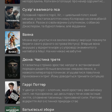
непорозумінь. Коли він оголошує про намір одружитися,
це
Сузір’я великого пса
Головний герой історії, Хіг, — цивільний пілот, який
мешкає у постапокаліптичному Колорадо на занедбаній
авіабазі. Разом зі своїм вірним супутником, собакою
Джаспером, та буркотливим, але відданим
Ваяна
Моана відгукується на заклик океану і вирішує покинути
береги свого рідного острова Мотунуї. Вперше вона
вирушає у відкрите море у супроводі знаменитого
напівбога Мауї. На них чекає незабутня
Дюна: Частина третя
У галактиці стрімко зростає напруга: встановлений
порядок дедалі більше викликає невдоволення, а
навколо імператора починає згущуватися павутина
прихованих інтриг. Йому доводиться тримати ситуацію
Гаррі Поттер
У центрі історії — хлопчик, який зростав у звичайному
світі, не підозрюючи, що десь поруч тече зовсім інше
життя, сповнене таємниць і прихованої сили. Раптове
відкриття його істинної природи стає
Батьківські збори