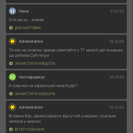
Н
Нана
27.07.26
Хто цю ху....знімає
ДІМ МЕРТВИХ
AdminAdmin
06.07.26
Точно не знаємо, краще запитайте у ТГ каналі цієї команди
що робила Субтитри
ЗАХИСТИТИ АЙДОЛА
Н
Ностардамус
06.07.26
А озвучка на українській мові буде?
ЗАХИСТИТИ АЙДОЛА
AdminAdmin
05.07.26
Вітаємо Вас, даний серіал є відсутній у мережі, оскільки
записів у мережі
ВІТЕР КОХАННЯ