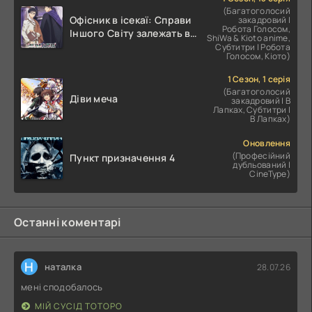
(Багатоголосий
Офісник в ісекаї: Справи
закадровий |
Робота Голосом,
Іншого Світу залежать від
ShiWa & Kioto anime,
Корпоративного Раба
Субтитри | Робота
Голосом, Кіото)
1 Сезон, 1 серія
(Багатоголосий
Діви меча
закадровий | В
Лапках, Субтитри |
В Лапках)
Оновлення
(Професійний
Пункт призначення 4
дубльований |
CineType)
Останні коментарі
Н
наталка
28.07.26
мені сподобалось
МІЙ СУСІД ТОТОРО