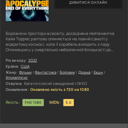
ДИВИТИСЯ ОНЛАЙН
Борознячи простори всесвіту, досвідчена лейтенантка
Кайя Торрес раптово опиняється на повній самоті у
відкритому космосі, коли її корабель виходить з ладу.
Опинившись у смертельно небезпечній близькості до
чорної діри, Кайя намагається вийти на зв'язок з іншими
людьми через радіоприймач, проте зазнає серії невдач.
Рік виходу:
2022
Тим часом високопоставлений армійський чиновник
Країна:
США
задається вкрай важливим питанням про те, що
Жанр:
Фільми
/
Фантастика
/
Бойовик
/
Драма
/
Екшн
/
важливіше: життя багатьох тисяч людей або майбутнє
Апокаліпсис
штучного інтелекту. Так починається
Озвучка:
Багатоголосий закадровий | OKKO
Оновлення:
Оновлено якість з 720 на 1080
Якість:
IMDb:
FHD 1080
5.0