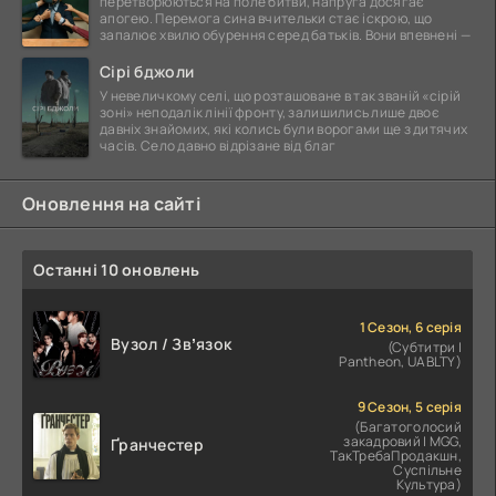
перетворюються на поле битви, напруга досягає
апогею. Перемога сина вчительки стає іскрою, що
запалює хвилю обурення серед батьків. Вони впевнені —
Сірі бджоли
У невеличкому селі, що розташоване в так званій «сірій
зоні» неподалік лінії фронту, залишились лише двоє
давніх знайомих, які колись були ворогами ще з дитячих
часів. Село давно відрізане від благ
Оновлення на сайті
Останні 10 оновлень
1 Сезон, 6 серія
Вузол / Звʼязок
(Субтитри |
Pantheon, UABLTY)
9 Сезон, 5 серія
(Багатоголосий
закадровий | MGG,
Ґранчестер
ТакТребаПродакшн,
Суспільне
Культура)