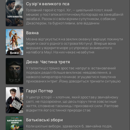
Сузір’я великого пса
Головний герой історії, Хіг, — цивільний пілот, який
мешкає у постапокаліптичному Колорадо на занедбаній
авіабазі. Разом зі своїм вірним супутником, собакою
Джаспером, та буркотливим, але відданим
Ваяна
Моана відгукується на заклик океану і вирішує покинути
береги свого рідного острова Мотунуї. Вперше вона
вирушає у відкрите море у супроводі знаменитого
напівбога Мауї. На них чекає незабутня
Дюна: Частина третя
У галактиці стрімко зростає напруга: встановлений
порядок дедалі більше викликає невдоволення, а
навколо імператора починає згущуватися павутина
прихованих інтриг. Йому доводиться тримати ситуацію
Гаррі Поттер
У центрі історії — хлопчик, який зростав у звичайному
світі, не підозрюючи, що десь поруч тече зовсім інше
життя, сповнене таємниць і прихованої сили. Раптове
відкриття його істинної природи стає
Батьківські збори
Коли шкільні вибори, здавалося б, звичайна подія,