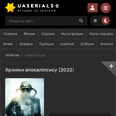
UASERIALS🍿
ФІЛЬМИ ТА СЕРІАЛИ
Головна
Фільми
Серіали
Мультфільми
Мультсеріали
Аніме
Дорами
Турецькі
Індійські
Добірки
Анонси
UASerials
» Харлан Грум
Хроніки апокаліпсису (
2022
)