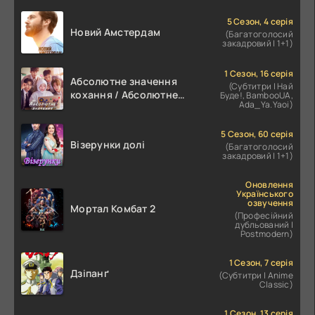
5 Сезон, 4 серія
Новий Амстердам
(Багатоголосий
закадровий | 1+1)
1 Сезон, 16 серія
Абсолютне значення
(Субтитри | Най
кохання / Абсолютне
Буде!, BambooUA,
Ada_Ya.Yaoi)
значення романтики
5 Сезон, 60 серія
Візерунки долі
(Багатоголосий
закадровий | 1+1)
Оновлення
Українського
озвучення
Мортал Комбат 2
(Професійний
дубльований |
Postmodern)
1 Сезон, 7 серія
Дзіпанґ
(Субтитри | Anime
Classic)
1 Сезон, 13 серія