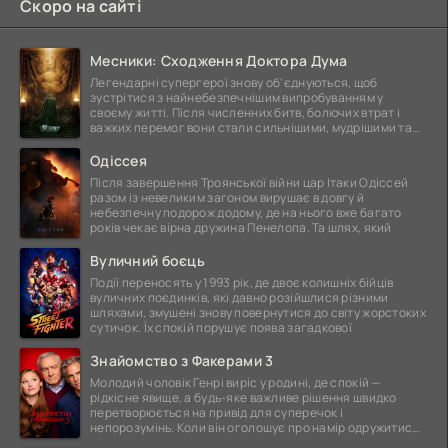
Скоро на сайті
Месники: Сходження Доктора Дума
Легендарні супергерої знову об'єднуються, щоб
зустрітися з найнебезпечнішим випробуванням у
своєму житті. Після численних битв, болючих втрат і
важких перемог вони стали сильнішими, мудрішими та
ще
Одіссея
Після завершення Троянської війни цар Ітаки Одіссей
разом із невеликим загоном вирушає в довгу й
небезпечну подорож додому, де на нього вже багато
років чекає вірна дружина Пенелопа. Та шлях, який
Вуличний боєць
Події переносять у 1993 рік, де двоє колишніх бійців
вуличних поєдинків, які давно розійшлися різними
шляхами, змушені знову повернутися до світу жорстоких
сутичок. Їх спокій порушує поява загадкової
Знайомство з Факерами 3
Молодий чоловік Генрі виріс у родині, де спокій —
рідкісне явище, а будь-яке важливе рішення швидко
перетворюється на привід для суперечок і
непорозумінь. Коли він оголошує про намір одружитися,
це