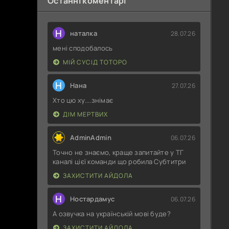
Останні коментарі
Н
наталка
28.07.26
мені сподобалось
МІЙ СУСІД ТОТОРО
Н
Нана
27.07.26
Хто цю ху....знімає
ДІМ МЕРТВИХ
AdminAdmin
06.07.26
Точно не знаємо, краще запитайте у ТГ
каналі цієї команди що робила Субтитри
ЗАХИСТИТИ АЙДОЛА
Н
Ностардамус
06.07.26
А озвучка на українській мові буде?
ЗАХИСТИТИ АЙДОЛА