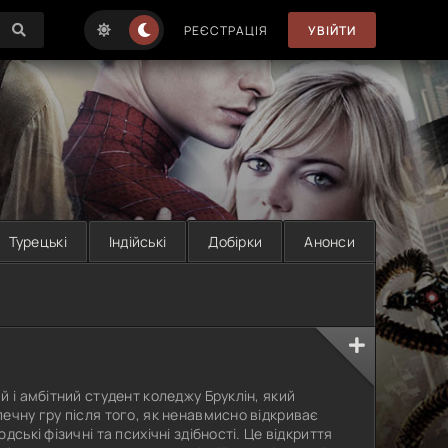
РЕЄСТРАЦІЯ
УВІЙТИ
Турецькі
Індійські
Добірки
Анонси
й і амбітний студент коледжу Бруклін, який
ечну гру після того, як ненавмисно відкриває
ські фізичні та психічні здібності. Це відкриття