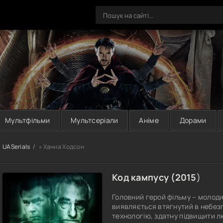
Мультфільми
Мультсеріали
Аніме
Дорами
UASerials
» Ханна Ходсон
Код кампусу (
2015
)
Головний герой фільму – молоди
виявляється втягнутий в небезп
технологію, здатну підвищити люд