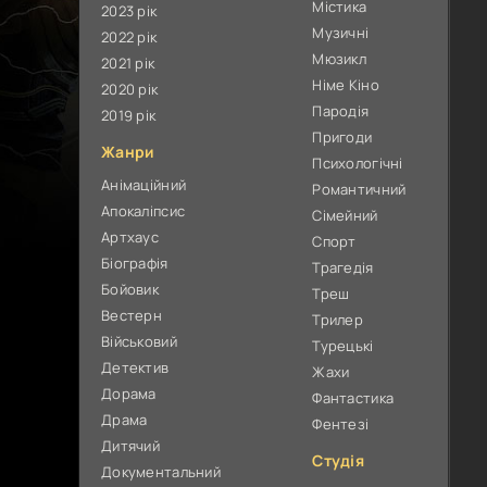
Містика
2023 рік
Музичні
2022 рік
Мюзикл
2021 рік
Німе Кіно
2020 рік
Пародія
2019 рік
Пригоди
Жанри
Психологічні
Анімаційний
Романтичний
Апокаліпсис
Сімейний
Артхаус
Спорт
Біографія
Трагедія
Бойовик
Треш
Вестерн
Трилер
Військовий
Турецькі
Детектив
Жахи
Дорама
Фантастика
Драма
Фентезі
Дитячий
Студія
Документальний