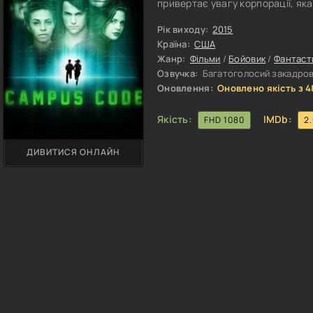
привертає увагу корпорації, яка
цілях. Незабаром студент, разом
смертельно небезпечної конспіра
Рік виходу:
2015
свої вміння і знання для вижива
Країна:
США
Жанр:
Фільми
/
Бойовик
/
Фантаст
Озвучка:
Багатоголосий закадров
Оновлення:
Оновлено якість з 4
Якість:
IMDb:
FHD 1080
2
ДИВИТИСЯ ОНЛАЙН