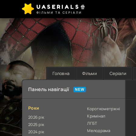
UASERIALS🍿
ФІЛЬМИ ТА СЕРІАЛИ
Головна
Фільми
Серіали
Панель навігації
Роки
Короткометржні
Кримінал
2026 рік
ЛГБТ
2025 рік
Мелодрама
2024 рік