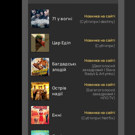
Новинка на сайті
71 у вогні
(Субтитри | destiny)
Новинка на сайті
Цар Едіп
(Субтитри)
Новинка на сайті
Багдадський
(Двоголосий
злодій
закадровий | Slava
Radyk & Artymko)
Новинка на сайті
Острів
(Багатоголосий
надії
закадровий |
НЛО.TV)
Новинка на сайті
Енні
(Субтитри | Netflix)