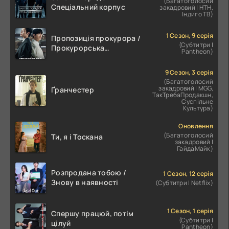
(Багатоголосий
Спеціальний корпус
закадровий | НТН,
Індиго ТВ)
1 Сезон, 9 серія
Пропозиція прокурора /
(Субтитри |
Прокурорська
Pantheon)
пропозиція
9 Сезон, 3 серія
(Багатоголосий
закадровий | MGG,
Ґранчестер
ТакТребаПродакшн,
Суспільне
Культура)
Оновлення
(Багатоголосий
Ти, я і Тоскана
закадровий |
ГайдаМайк)
Розпродана тобою /
1 Сезон, 12 серія
Знову в наявності
(Субтитри | Netflix)
1 Сезон, 1 серія
Спершу працюй, потім
(Субтитри |
цілуй
Pantheon)