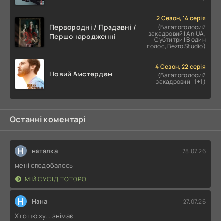
2 Сезон, 14 серія
Первородні / Прадавні /
(Багатоголосий
закадровий | AniUA,
Першонародженні
Субтитри | В один
голос, Bezro Studio)
4 Сезон, 22 серія
Новий Амстердам
(Багатоголосий
закадровий | 1+1)
Останні коментарі
Н
наталка
28.07.26
мені сподобалось
МІЙ СУСІД ТОТОРО
Н
Нана
27.07.26
Хто цю ху....знімає