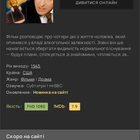
ДИВИТИСЯ ОНЛАЙН
Фільм розповідає про чотири дні з життя чоловіка, який
опинився у владі алкогольної залежності. Зовні він ще
намагається зберігати видимість нормального існування
— будує плани, спілкується зі знайомими, чіпляється за
думку про можливе відновлення. Проте кожен новий день
перетворюється для нього на виснажливу боротьбу із
Рік виходу:
1945
самим собою: спокусою випити, внутрішньою
Країна:
США
порожнечею, тривогою та почуттям провини, яке лише
Жанр:
Фільми
/
Драма
посилює його стан. Попри щирі обіцянки змінитися й
Озвучка:
Субтитри | mrBBC
почати життя спочатку, герой
Оновлення:
Новинка на сайті
Якість:
IMDb:
FHD 1080
7.9
Скоро на сайті