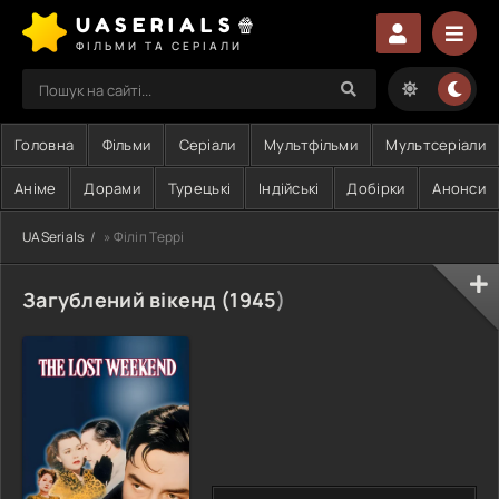
UASERIALS🍿
ФІЛЬМИ ТА СЕРІАЛИ
Головна
Фільми
Серіали
Мультфільми
Мультсеріали
Аніме
Дорами
Турецькі
Індійські
Добірки
Анонси
UASerials
» Філіп Террі
Загублений вікенд (
1945
)