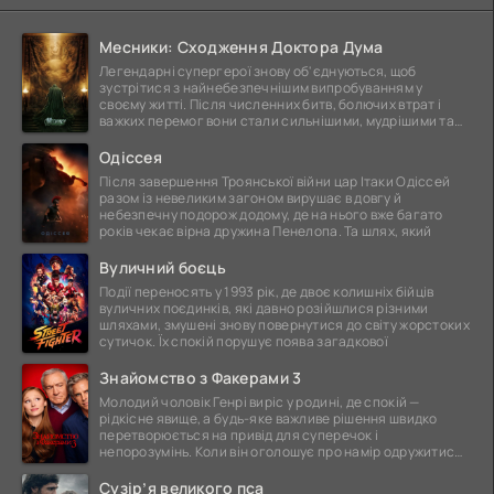
Месники: Сходження Доктора Дума
Легендарні супергерої знову об'єднуються, щоб
зустрітися з найнебезпечнішим випробуванням у
своєму житті. Після численних битв, болючих втрат і
важких перемог вони стали сильнішими, мудрішими та
ще
Одіссея
Після завершення Троянської війни цар Ітаки Одіссей
разом із невеликим загоном вирушає в довгу й
небезпечну подорож додому, де на нього вже багато
років чекає вірна дружина Пенелопа. Та шлях, який
Вуличний боєць
Події переносять у 1993 рік, де двоє колишніх бійців
вуличних поєдинків, які давно розійшлися різними
шляхами, змушені знову повернутися до світу жорстоких
сутичок. Їх спокій порушує поява загадкової
Знайомство з Факерами 3
Молодий чоловік Генрі виріс у родині, де спокій —
рідкісне явище, а будь-яке важливе рішення швидко
перетворюється на привід для суперечок і
непорозумінь. Коли він оголошує про намір одружитися,
це
Сузір’я великого пса