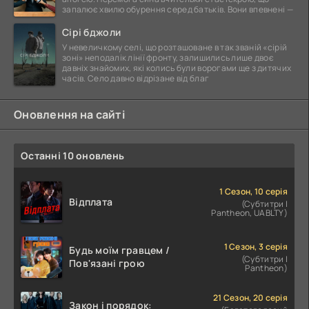
запалює хвилю обурення серед батьків. Вони впевнені —
Сірі бджоли
У невеличкому селі, що розташоване в так званій «сірій
зоні» неподалік лінії фронту, залишились лише двоє
давніх знайомих, які колись були ворогами ще з дитячих
часів. Село давно відрізане від благ
Оновлення на сайті
Останні 10 оновлень
1 Сезон, 10 серія
Відплата
(Субтитри |
Pantheon, UABLTY)
1 Сезон, 3 серія
Будь моїм гравцем /
(Субтитри |
Пов'язані грою
Pantheon)
21 Сезон, 20 серія
Закон і порядок: