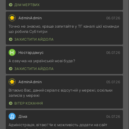
ДІМ МЕРТВИХ
AdminAdmin
06.07.26
Точно не знаємо, краще запитайте у ТГ каналі цієї команди
що робила Субтитри
ЗАХИСТИТИ АЙДОЛА
Н
Ностардамус
06.07.26
А озвучка на українській мові буде?
ЗАХИСТИТИ АЙДОЛА
AdminAdmin
05.07.26
Вітаємо Вас, даний серіал є відсутній у мережі, оскільки
записів у мережі
ВІТЕР КОХАННЯ
Д
Діма
04.07.26
Адміністрація, вітаю! Чи є можливість додати на сайт