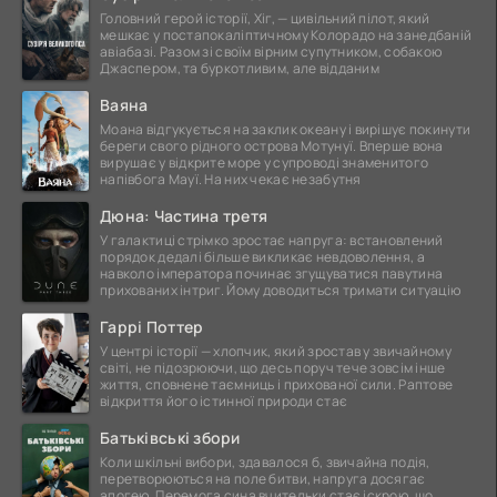
Головний герой історії, Хіг, — цивільний пілот, який
мешкає у постапокаліптичному Колорадо на занедбаній
авіабазі. Разом зі своїм вірним супутником, собакою
Джаспером, та буркотливим, але відданим
Ваяна
Моана відгукується на заклик океану і вирішує покинути
береги свого рідного острова Мотунуї. Вперше вона
вирушає у відкрите море у супроводі знаменитого
напівбога Мауї. На них чекає незабутня
Дюна: Частина третя
У галактиці стрімко зростає напруга: встановлений
порядок дедалі більше викликає невдоволення, а
навколо імператора починає згущуватися павутина
прихованих інтриг. Йому доводиться тримати ситуацію
Гаррі Поттер
У центрі історії — хлопчик, який зростав у звичайному
світі, не підозрюючи, що десь поруч тече зовсім інше
життя, сповнене таємниць і прихованої сили. Раптове
відкриття його істинної природи стає
Батьківські збори
Коли шкільні вибори, здавалося б, звичайна подія,
перетворюються на поле битви, напруга досягає
апогею. Перемога сина вчительки стає іскрою, що