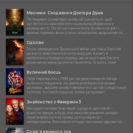
Месники: Сходження Доктора Дума
Легендарні супергерої знову об'єднуються, щоб
зустрітися з найнебезпечнішим випробуванням у
своєму житті. Після численних битв, болючих втрат і
важких перемог вони стали сильнішими, мудрішими та
ще
Одіссея
Після завершення Троянської війни цар Ітаки Одіссей
разом із невеликим загоном вирушає в довгу й
небезпечну подорож додому, де на нього вже багато
років чекає вірна дружина Пенелопа. Та шлях, який
Вуличний боєць
Події переносять у 1993 рік, де двоє колишніх бійців
вуличних поєдинків, які давно розійшлися різними
шляхами, змушені знову повернутися до світу жорстоких
сутичок. Їх спокій порушує поява загадкової
Знайомство з Факерами 3
Молодий чоловік Генрі виріс у родині, де спокій —
рідкісне явище, а будь-яке важливе рішення швидко
перетворюється на привід для суперечок і
непорозумінь. Коли він оголошує про намір одружитися,
це
Сузір’я великого пса