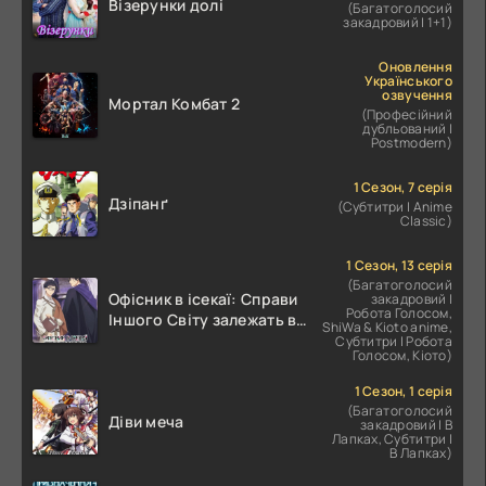
Візерунки долі
(Багатоголосий
закадровий | 1+1)
Оновлення
Українського
озвучення
Мортал Комбат 2
(Професійний
дубльований |
Postmodern)
1 Сезон, 7 серія
Дзіпанґ
(Субтитри | Anime
Classic)
1 Сезон, 13 серія
(Багатоголосий
Офісник в ісекаї: Справи
закадровий |
Робота Голосом,
Іншого Світу залежать від
ShiWa & Kioto anime,
Корпоративного Раба
Субтитри | Робота
Голосом, Кіото)
1 Сезон, 1 серія
(Багатоголосий
Діви меча
закадровий | В
Лапках, Субтитри |
В Лапках)