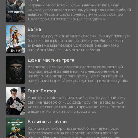
Головний герой історії, Хіг, — цивільний пілот, який
мешкає у постапокаліптичному Колорадо на занедбаній
авіабазі. Разом зі своїм вірним супутником, собакою
Джаспером, та буркотливим, але відданим
Ваяна
Моана відгукується на заклик океану і вирішує покинути
береги свого рідного острова Мотунуї. Вперше вона
вирушає у відкрите море у супроводі знаменитого
напівбога Мауї. На них чекає незабутня
Дюна: Частина третя
У галактиці стрімко зростає напруга: встановлений
порядок дедалі більше викликає невдоволення, а
навколо імператора починає згущуватися павутина
прихованих інтриг. Йому доводиться тримати ситуацію
Гаррі Поттер
У центрі історії — хлопчик, який зростав у звичайному
світі, не підозрюючи, що десь поруч тече зовсім інше
життя, сповнене таємниць і прихованої сили. Раптове
відкриття його істинної природи стає
Батьківські збори
Коли шкільні вибори, здавалося б, звичайна подія,
перетворюються на поле битви, напруга досягає
апогею. Перемога сина вчительки стає іскрою, що