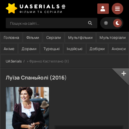
UASERIALS🍿
ФІЛЬМИ ТА СЕРІАЛИ
Головна
Фільми
Серіали
Мультфільми
Мультсеріали
Аніме
Дорами
Турецькі
Індійські
Добірки
Анонси
UASerials
» Франко Кастеллано (II)
Луїза Спаньйолі (
2016
)