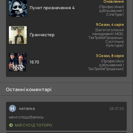
Оновлення
(Професійний
Пункт призначення 4
дубльований |
CineType)
9 Сезон, 4 серія
(Багатоголосий
закадровий | MGG,
Ґранчестер
ТакТребаПродакшн,
Суспільне
Культура)
3 Сезон, 8 серія
(Професійно
1670
дубльований |
ТакТребаПродакшн)
Останні коментарі
Н
наталка
28.07.26
мені сподобалось
МІЙ СУСІД ТОТОРО