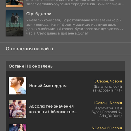
запалює хвилю обурення серед батьків. Вони впевнені —
Сірі бджоли
У невеличкому селі, що розташоване в так званій «сірій
зоні» неподалік лінії фронту, залишились лише двоє
давніх знайомих, які колись були ворогами ще з дитячих
часів. Село давно відрізане від благ
Оновлення на сайті
Останні 10 оновлень
5 Сезон, 4 серія
Новий Амстердам
(Багатоголосий
закадровий | 1+1)
1 Сезон, 16 серія
Абсолютне значення
(Субтитри | Най
кохання / Абсолютне
Буде!, BambooUA,
Ada_Ya.Yaoi)
значення романтики
5 Сезон, 60 серія