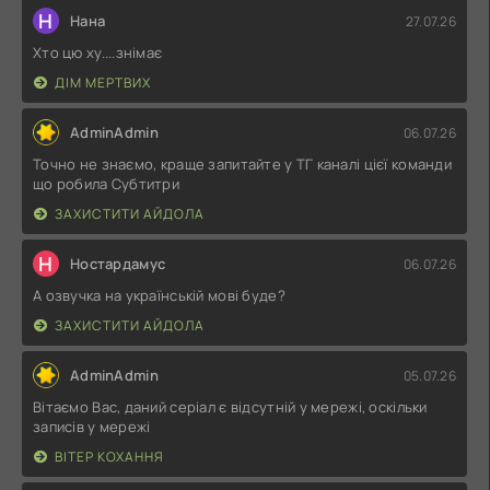
Н
Нана
27.07.26
Хто цю ху....знімає
ДІМ МЕРТВИХ
AdminAdmin
06.07.26
Точно не знаємо, краще запитайте у ТГ каналі цієї команди
що робила Субтитри
ЗАХИСТИТИ АЙДОЛА
Н
Ностардамус
06.07.26
А озвучка на українській мові буде?
ЗАХИСТИТИ АЙДОЛА
AdminAdmin
05.07.26
Вітаємо Вас, даний серіал є відсутній у мережі, оскільки
записів у мережі
ВІТЕР КОХАННЯ