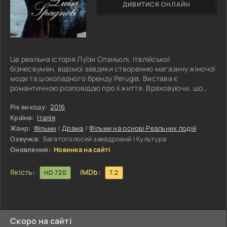
ДИВИТИСЯ ОНЛАЙН
Це реальна історія Луїзи Спаньолі, італійської
бізнесвумен, відомої завдяки створенню магазину жіночої
моди та шоколадного бренду Perugia. Вистава є
романтичною розповіддю про її життя. Враховуючи, що
жінки не займалися бізнесом, це дивовижна історія
людини, яка значно випередила свій час.
Рік виходу:
2016
Країна:
Італія
Жанр:
Фільми
/
Драма
/
Фільми на основі Реальних подій
Озвучка:
Багатоголосий закадровий | Культура
Оновлення:
Новинка на сайті
Якість:
IMDb:
HD 720
7.2
Скоро на сайті