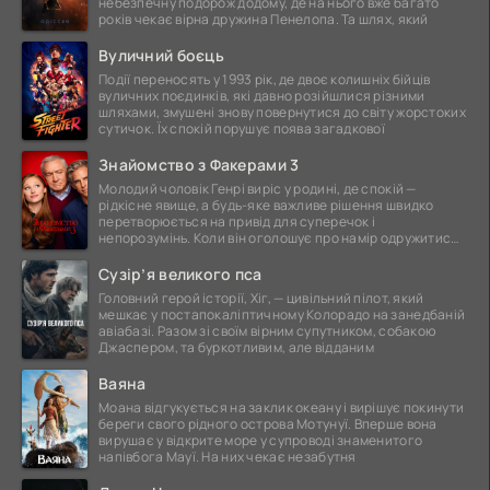
небезпечну подорож додому, де на нього вже багато
років чекає вірна дружина Пенелопа. Та шлях, який
Вуличний боєць
Події переносять у 1993 рік, де двоє колишніх бійців
вуличних поєдинків, які давно розійшлися різними
шляхами, змушені знову повернутися до світу жорстоких
сутичок. Їх спокій порушує поява загадкової
Знайомство з Факерами 3
Молодий чоловік Генрі виріс у родині, де спокій —
рідкісне явище, а будь-яке важливе рішення швидко
перетворюється на привід для суперечок і
непорозумінь. Коли він оголошує про намір одружитися,
це
Сузір’я великого пса
Головний герой історії, Хіг, — цивільний пілот, який
мешкає у постапокаліптичному Колорадо на занедбаній
авіабазі. Разом зі своїм вірним супутником, собакою
Джаспером, та буркотливим, але відданим
Ваяна
Моана відгукується на заклик океану і вирішує покинути
береги свого рідного острова Мотунуї. Вперше вона
вирушає у відкрите море у супроводі знаменитого
напівбога Мауї. На них чекає незабутня