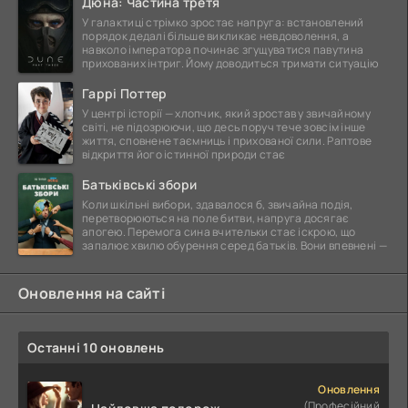
Дюна: Частина третя
У галактиці стрімко зростає напруга: встановлений
порядок дедалі більше викликає невдоволення, а
навколо імператора починає згущуватися павутина
прихованих інтриг. Йому доводиться тримати ситуацію
Гаррі Поттер
У центрі історії — хлопчик, який зростав у звичайному
світі, не підозрюючи, що десь поруч тече зовсім інше
життя, сповнене таємниць і прихованої сили. Раптове
відкриття його істинної природи стає
Батьківські збори
Коли шкільні вибори, здавалося б, звичайна подія,
перетворюються на поле битви, напруга досягає
апогею. Перемога сина вчительки стає іскрою, що
запалює хвилю обурення серед батьків. Вони впевнені —
Оновлення на сайті
Останні 10 оновлень
Оновлення
(Професійний