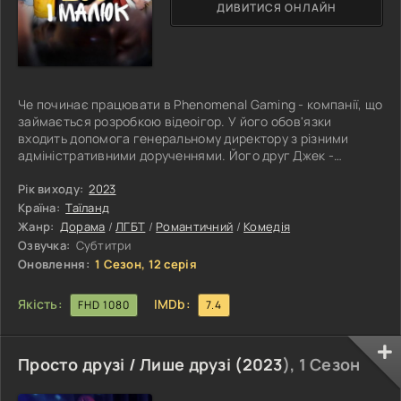
ДИВИТИСЯ ОНЛАЙН
Че починає працювати в Phenomenal Gaming - компанії, що
займається розробкою відеоігор. У його обов'язки
входить допомога генеральному директору з різними
адміністративними дорученнями. Його друг Джек -
співробітник, який допоміг йому отримати посаду.
Головний герой балакучий, товариський і неймовірно
Рік виходу:
2023
енергійний, йому подобається жартувати або поводитися
Країна:
Таїланд
нерозумно. У нього є погана звичка входити в кімнату без
Жанр:
Дорама
/
ЛГБТ
/
Романтичний
/
Комедія
стуку. У перший день стажування він випадково
Озвучка:
Субтитри
перериває збори компанії. Замість того
Оновлення:
1 Сезон, 12 серія
Якість:
IMDb:
FHD 1080
7.4
Просто друзі / Лише друзі (
2023
), 1 Сезон