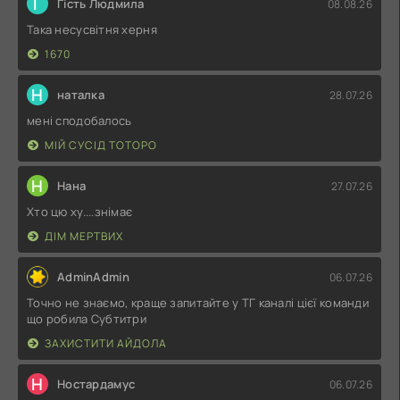
Г
Гість Людмила
08.08.26
Така несусвітня херня
1670
Н
наталка
28.07.26
мені сподобалось
МІЙ СУСІД ТОТОРО
Н
Нана
27.07.26
Хто цю ху....знімає
ДІМ МЕРТВИХ
AdminAdmin
06.07.26
Точно не знаємо, краще запитайте у ТГ каналі цієї команди
що робила Субтитри
ЗАХИСТИТИ АЙДОЛА
Н
Ностардамус
06.07.26