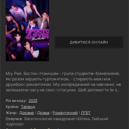
ДИВИТИСЯ ОНЛАЙН
Міу, Рей, Бостон і Намчуам - група студентів-бізнесменів,
які разом керують гуртожитком, - стирають межі між
дружбою і романтикою. Міу зосереджений на навчанні, не
залишаючи часу на секс і стосунки. Щоб допомогти їм з
дизайном їхнього бізнесу, Бостон знайомить групу з
Топом. Бостон не очікував, що Топ зацікавиться Міу, і він
Рік виходу:
2023
незадоволений таким поворотом подій. Студентка
Країна:
Таїланд
економічного факультету Сенд хоче ексклюзивних
Жанр:
Дорама
/
Драма
/
Романтичний
/
ЛГБТ
стосунків з Реєм, але Рей має почуття до Міу і не
Озвучка:
Багатоголосий закадровий | Юіґень Тайський
зацікавлений у дружбі.
підрозділ