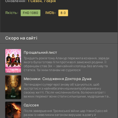
Оновлення:
1 Сезон, 7 серія
Якість:
IMDb:
FHD 1080
8.0
Скоро на сайті
Прощальний лист
Тридцять років тому Аланур пережила кохання, заради
якого була готова піти проти волі заможної родини. Її
обранцем став Зія — звичайний хлопець без впливу та
статків. Та їхнім планам не судилося
Месники: Сходження Доктора Дума
Легендарні супергерої знову об'єднуються, щоб
зустрітися з найнебезпечнішим випробуванням у
своєму житті. Після численних битв, болючих втрат і
важких перемог вони стали сильнішими, мудрішими та
ще
Одіссея
Після завершення Троянської війни цар Ітаки Одіссей
разом із невеликим загоном вирушає в довгу й