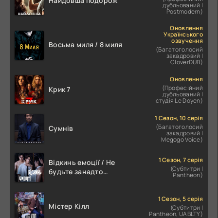
Найдовша подорож
дубльований |
Postmodern)
Оновлення
Українського
озвучення
Восьма миля / 8 миля
(Багатоголосий
закадровий |
CloverDUB)
Оновлення
(Професійний
Крик 7
дубльований |
студія Le Doyen)
1 Сезон, 10 серія
(Багатоголосий
Сумнів
закадровий |
Megogo Voice)
1 Сезон, 7 серія
Відкинь емоції / Не
(Субтитри |
будьте занадто
Pantheon)
емоційними
1 Сезон, 5 серія
Містер Кілл
(Субтитри |
Pantheon, UABLTY)