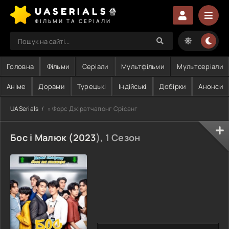
UASERIALS🍿
ФІЛЬМИ ТА СЕРІАЛИ
Головна
Фільми
Серіали
Мультфільми
Мультсеріали
Аніме
Дорами
Турецькі
Індійські
Добірки
Анонси
UASerials
» Форс Джіратчапонг Срісанг
Бос і Малюк (
2023
), 1 Сезон