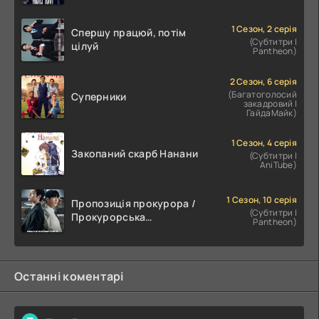
1 Сезон, 2 серія
Спершу працюй, потім
(Субтитри |
цілуй
Pantheon)
2 Сезон, 6 серія
(Багатоголосий
Суперники
закадровий |
ГайдаМайк)
1 Сезон, 4 серія
Закопаний скарб Нанани
(Субтитри |
AniTube)
1 Сезон, 10 серія
Пропозиція прокурора /
(Субтитри |
Прокурорська
Pantheon)
пропозиція
Останні коментарі