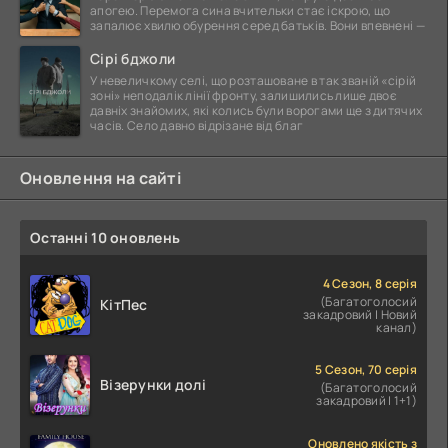
апогею. Перемога сина вчительки стає іскрою, що
запалює хвилю обурення серед батьків. Вони впевнені —
Сірі бджоли
У невеличкому селі, що розташоване в так званій «сірій
зоні» неподалік лінії фронту, залишились лише двоє
давніх знайомих, які колись були ворогами ще з дитячих
часів. Село давно відрізане від благ
Оновлення на сайті
Останні 10 оновлень
4 Сезон, 8 серія
(Багатоголосий
КітПес
закадровий | Новий
канал)
5 Сезон, 70 серія
Візерунки долі
(Багатоголосий
закадровий | 1+1)
Оновлено якість з