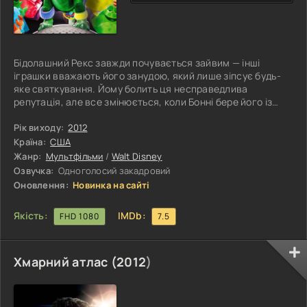
Бідолашний Рекс завжди почувається зайвим — інші
іграшки вважають його занудою, який лише зіпсує будь-
яке святкування. Йому болить ця несправедлива
репутація, але все змінюється, коли Бонні бере його із
собою на вечірню гру у ванні. Умить незграбний динозавр
перетворюється на зірку — енергійного, нестримного та
Рік виходу:
2012
дотепного Веселозавра Рекса! Піна летить у всі боки, сміх
Країна:
США
лунає з кожного куточка ванної кімнати, а інші іграшки —
Жанр:
Мультфільми
/
Walt Disney
Баз, Вуді та компанія — несподівано для себе потрапляють
Озвучка:
Одноголосий закадровий
у вир
Оновлення:
Новинка на сайті
Якість:
IMDb:
FHD 1080
7.5
Хмарний атлас (
2012
)