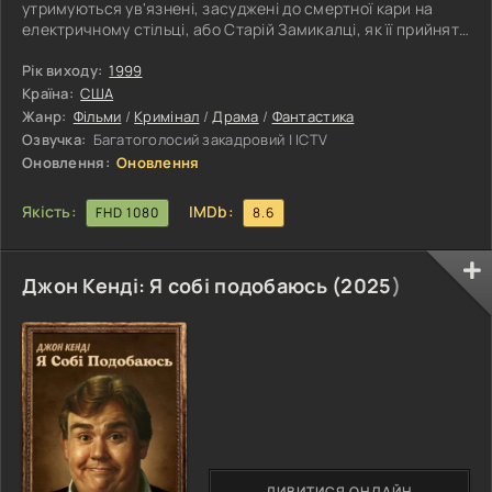
утримуються ув'язнені, засуджені до смертної кари на
електричному стільці, або Старій Замикалці, як її прийнято
називати серед місцевих мешканців. Головним
тюремником тут вважається Пол Еджкомб, який за довгі
Рік виходу:
1999
роки важкої служби звик стикатися з найнебезпечнішими
Країна:
США
серійними вбивцями, психопатами, шахраями, які накоїли
Жанр:
Фільми
/
Кримінал
/
Драма
/
Фантастика
страшних лих. Правда, незважаючи на моторошну
Озвучка:
Багатоголосий закадровий | ICTV
атмосферу, що панує в
Оновлення:
Оновлення
Якість:
IMDb:
FHD 1080
8.6
Джон Кенді: Я собі подобаюсь (
2025
)
ДИВИТИСЯ ОНЛАЙН