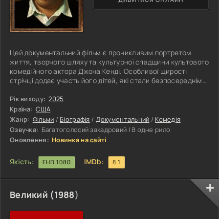
Цей документальний фільм є проникливим портретом
життя, творчого шляху та культурної спадщини культового
комедійного актора Джона Кенді. Особливої щирості
стрічці додає участь його дітей, які стали безпосередніми
співтворцями цієї історії й наповнили її особистими
спогадами та емоційним теплом. Розповідь
Рік виходу:
2025
вибудовується на унікальних архівних матеріалах,
Країна:
США
рідкісних кадрах, домашніх відеозаписах і відвертих
Жанр:
Фільми
/
Біографія
/
Документальний
/
Комедія
інтерв’ю з рідними, близькими друзями та колегами
Озвучка:
Багатоголосий закадровий | В одне рило
актора, що дозволяє глядачеві зазирнути за
Оновлення:
Новинка на сайті
Якість:
IMDb:
FHD 1080
8.1
Великий (
1988
)