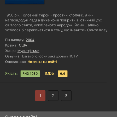
1956 рік. Головний герой - простий хлопчик, який
напередодні Різдва дуже хоче повірити в істинний дух
світлого свята, улюбленого народом. Йому шалено
хотілося б переконатися в тому, що іменитий Санта Клаус
насправді існує! І, на своє щастя, він реально отримує
шанс підтвердити свої припущення. Серед ночі герой
Рік виходу:
2004
прокидається від сну, коли чує незрозумілі звуки, що
Країна:
США
доносяться ззовні. І ось, він залишає стіни будинку, а його
Жанр:
Мультфільми
погляду тим часом відкривається дивовижна картина. Він
Озвучка:
Багатоголосий закадровий | ICTV
помічає чудовий
Оновлення:
Новинка на сайті
Якість:
IMDb:
FHD 1080
6.6
1
2
3