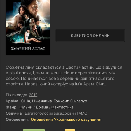
ДИВИТИСЯ ОНЛАЙН
Сюжетна лінія складається з шести частин, що відбулися
в різні епохи, і, тим не менш, тісно переплітаються між
собою. Починається все з середини дев'ятнадцятого
століття. Наразі юний нотаріус на ім'я Адам Юінг
повертається на кораблі до рідної Америки, провівши
деякий час на невеликому тихоокеанському острові, де
Рік виходу:
2012
він мав намір підписати взаємовигідний контракт на
Країна:
США
,
Німеччина
,
Гонконг
,
Сінгапур
поставку партії нещасних африканських рабів. Дорогою
Жанр:
Фільми
/
Драма
/
Фантастика
додому хлопчина стикається з постійними
Озвучка:
Багатоголосий закадровий | АМС
непритомностями, причину виникнення яких
Оновлення:
Оновлення Українського озвучення