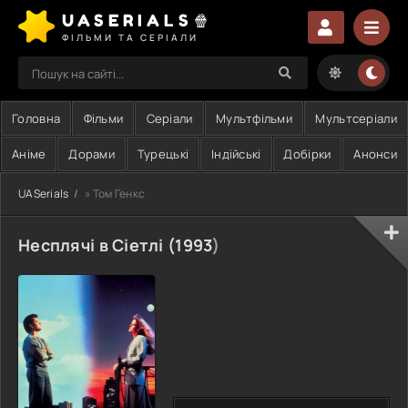
UASERIALS🍿
ФІЛЬМИ ТА СЕРІАЛИ
Головна
Фільми
Серіали
Мультфільми
Мультсеріали
Аніме
Дорами
Турецькі
Індійські
Добірки
Анонси
UASerials
» Том Генкс
Несплячі в Сіетлі (
1993
)