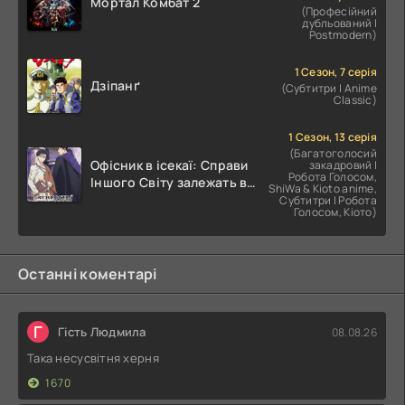
Мортал Комбат 2
(Професійний
дубльований |
Postmodern)
1 Сезон, 7 серія
Дзіпанґ
(Субтитри | Anime
Classic)
1 Сезон, 13 серія
(Багатоголосий
Офісник в ісекаї: Справи
закадровий |
Робота Голосом,
Іншого Світу залежать від
ShiWa & Kioto anime,
Корпоративного Раба
Субтитри | Робота
Голосом, Кіото)
Останні коментарі
Г
Гість Людмила
08.08.26
Така несусвітня херня
1670