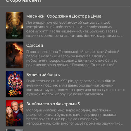
Скоро на сайті
Месники: Сходження Доктора Дума
Легендарні супергерої знову об'єднуються, щоб
зустрітися з найнебезпечнішим випробуванням у
своєму житті. Після численних битв, болючих втрат і
важких перемог вони стали сильнішими, мудрішими та
ще
Одіссея
Після завершення Троянської війни цар Ітаки Одіссей
разом із невеликим загоном вирушає в довгу й
небезпечну подорож додому, де на нього вже багато
років чекає вірна дружина Пенелопа. Та шлях, який
Вуличний боєць
Події переносять у 1993 рік, де двоє колишніх бійців
вуличних поєдинків, які давно розійшлися різними
шляхами, змушені знову повернутися до світу жорстоких
сутичок. Їх спокій порушує поява загадкової
Знайомство з Факерами 3
Молодий чоловік Генрі виріс у родині, де спокій —
рідкісне явище, а будь-яке важливе рішення швидко
перетворюється на привід для суперечок і
непорозумінь. Коли він оголошує про намір одружитися,
це