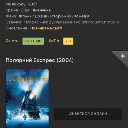
свої політичні позиції, але і опиняється в епіцентрі
Рік виходу:
2007
знакового моменту холодної війни. Його зусилля з
Країна:
США
,
Німеччина
підтримки афганських моджахедів у їхній боротьбі проти
Жанр:
Фільми
/
Драма
/
Історичний
/
Комедія
радянської окупації виливаються в одну з найамбітніших і
Озвучка:
Професійний дубльований | AdiozProduction studio
неоднозначних операцій ЦРУ,
Оновлення:
Новинка на сайті
Якість:
IMDb:
FHD 1080
7.0
Полярний Експрес (
2004
)
ДИВИТИСЯ ОНЛАЙН