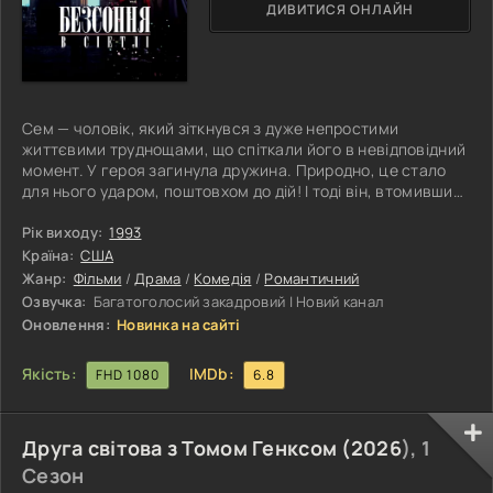
ДИВИТИСЯ ОНЛАЙН
Сем — чоловік, який зіткнувся з дуже непростими
життєвими труднощами, що спіткали його в невідповідний
момент. У героя загинула дружина. Природно, це стало
для нього ударом, поштовхом до дій! І тоді він, втомившись
від страждань і набридлої обстановки, вирішує змінити
місце проживання. Тоді Сем із сином залишає межі
Рік виходу:
1993
Чикаго, щоб розгорнути життя в Сіетлі. Ще одного вечора
Країна:
США
по радіо чоловік чує ведучих, які закликають усіх
Жанр:
Фільми
/
Драма
/
Комедія
/
Романтичний
телефонувати в студію та розповідати про мрії
Озвучка:
Багатоголосий закадровий | Новий канал
напередодні Різдва! Тоді син
Оновлення:
Новинка на сайті
Якість:
IMDb:
FHD 1080
6.8
Друга світова з Томом Генксом (
2026
), 1
Сезон