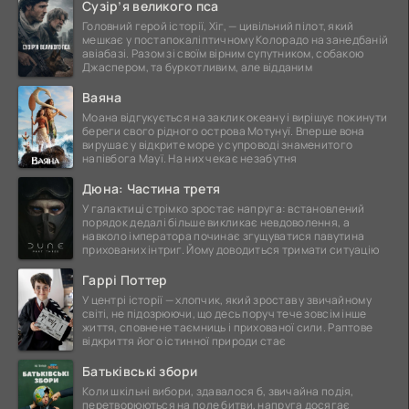
Сузір’я великого пса
Головний герой історії, Хіг, — цивільний пілот, який
мешкає у постапокаліптичному Колорадо на занедбаній
авіабазі. Разом зі своїм вірним супутником, собакою
Джаспером, та буркотливим, але відданим
Ваяна
Моана відгукується на заклик океану і вирішує покинути
береги свого рідного острова Мотунуї. Вперше вона
вирушає у відкрите море у супроводі знаменитого
напівбога Мауї. На них чекає незабутня
Дюна: Частина третя
У галактиці стрімко зростає напруга: встановлений
порядок дедалі більше викликає невдоволення, а
навколо імператора починає згущуватися павутина
прихованих інтриг. Йому доводиться тримати ситуацію
Гаррі Поттер
У центрі історії — хлопчик, який зростав у звичайному
світі, не підозрюючи, що десь поруч тече зовсім інше
життя, сповнене таємниць і прихованої сили. Раптове
відкриття його істинної природи стає
Батьківські збори
Коли шкільні вибори, здавалося б, звичайна подія,
перетворюються на поле битви, напруга досягає