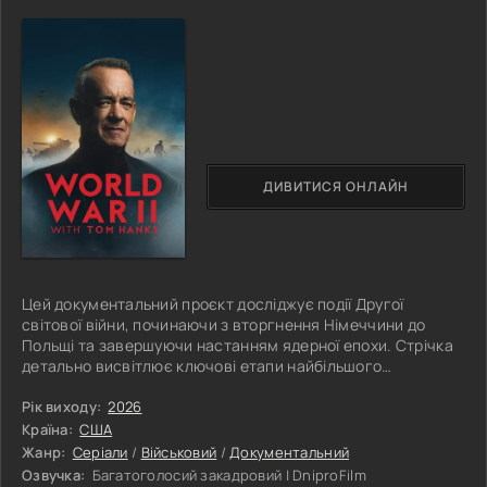
ДИВИТИСЯ ОНЛАЙН
Цей документальний проєкт досліджує події Другої
світової війни, починаючи з вторгнення Німеччини до
Польщі та завершуючи настанням ядерної епохи. Стрічка
детально висвітлює ключові етапи найбільшого
військового конфлікту ХХ століття, показуючи вирішальні
битви, стратегічні рішення та події, які суттєво вплинули
Рік виходу:
2026
на подальший перебіг світової історії. Особлива увага
Країна:
США
приділяється ролі політичних і військових лідерів, чиї дії
Жанр:
Серіали
/
Військовий
/
Документальний
визначали долю цілих держав і народів у надзвичайно
Озвучка:
Багатоголосий закадровий | DniproFilm