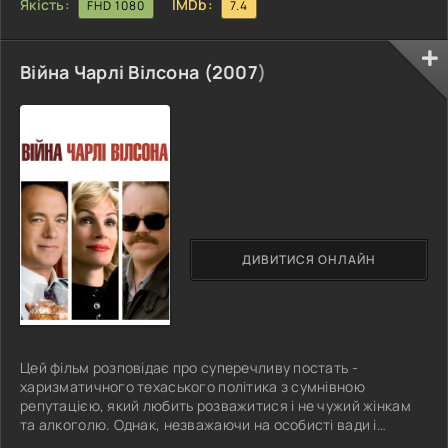
Якість:
IMDb:
FHD 1080
7.4
Війна Чарлі Вілсона (
2007
)
ДИВИТИСЯ ОНЛАЙН
Цей фільм розповідає про суперечливу постать -
харизматичного техаського політика з сумнівною
репутацією, який любить розважитися і не чужий жінкам
та алкоголю. Однак, незважаючи на особисті вади і
скандали, що переслідують його, він не тільки зберігає