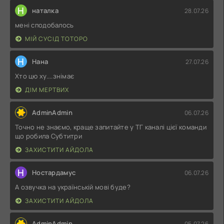
Н
наталка
28.07.26
мені сподобалось
МІЙ СУСІД ТОТОРО
Н
Нана
27.07.26
Хто цю ху....знімає
ДІМ МЕРТВИХ
AdminAdmin
06.07.26
Точно не знаємо, краще запитайте у ТГ каналі цієї команди
що робила Субтитри
ЗАХИСТИТИ АЙДОЛА
Н
Ностардамус
06.07.26
А озвучка на українській мові буде?
ЗАХИСТИТИ АЙДОЛА
AdminAdmin
05.07.26