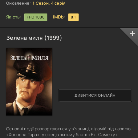
складний час. Окрім
Оновлення:
1 Сезон, 4 серія
Якість:
IMDb:
FHD 1080
8.1
Зелена миля (
1999
)
ДИВИТИСЯ ОНЛАЙН
Основні події розгортаються у в'язниці, відомій під назвою
«Холодна Гора», у спеціальному блоці «Е». Саме тут