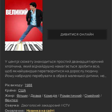
ДИВИТИСЯ ОНЛАЙН
У центрі сюжету знаходиться простий дванадцятирічний
хлопчина, який відчайдушно намагається зробити все,
щоб якнайшвидше перетворитися на дорослу людину.
Йому набридло перебувати в образі маленької дитини, не
здатної вести самостійний спосіб існування. Хіба міг
головний герой здогадатися, що в певний момент його
Рік виходу:
1988
заповітне бажання може різко реалізуватися. Настає
Країна:
США
звичайний ранок. Хоча таким він був до хвилини, коли
Жанр:
Фільми
/
Драма
/
Комедія
/
Романтичний
/
Сімейний
/
прийшло усвідомлення несподіваних змін. Підліток раптом
Фентезі
став старшим на цілих
Озвучка:
Двоголосий закадровий | ICTV
Оновлення:
Новинка на сайті