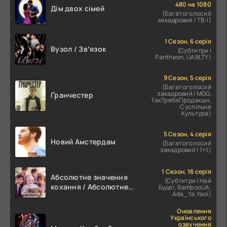
480 на 1080
Дім двох сімей
(Багатоголосий
закадровий | ТВ-І)
1 Сезон, 6 серія
Вузол / Звʼязок
(Субтитри |
Pantheon, UABLTY)
9 Сезон, 5 серія
(Багатоголосий
закадровий | MGG,
Ґранчестер
ТакТребаПродакшн,
Суспільне
Культура)
5 Сезон, 4 серія
Новий Амстердам
(Багатоголосий
закадровий | 1+1)
1 Сезон, 16 серія
Абсолютне значення
(Субтитри | Най
кохання / Абсолютне
Буде!, BambooUA,
Ada_Ya.Yaoi)
значення романтики
Оновлення
Українського
озвучення