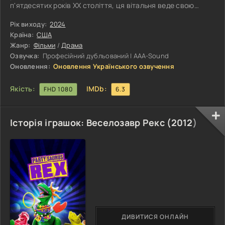
п'ятдесятих років XX століття, ця вітальня веде свою
історію. Одного разу тут з'явився хлопчисько на ім'я
Річард, який є сином господарів будинку. Саме в цій
Рік виходу:
2024
вітальні він робить свої перші кроки, проводить дитинство і
Країна:
США
юність. Час минає, і ось Річард уже закінчує школу і через
Жанр:
Фільми
/
Драма
деякий час приводить свою наречену знайомитися з
Озвучка:
Професійний дубльований | AAA-Sound
батьками. Весілля,
Оновлення:
Оновлення Українського озвучення
Якість:
IMDb:
FHD 1080
6.3
Історія іграшок: Веселозавр Рекс (
2012
)
ДИВИТИСЯ ОНЛАЙН