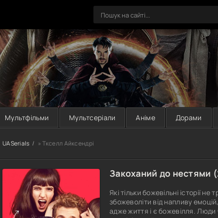
Мультфільми
Мультсеріали
Аніме
Дорами
UASerials
» Ткселл Айксендрі
Закоханий до нестями (
Які тільки божевільні історії н
збожеволіти від напливу емоцій,
адже життя і є божевілля. Люди 