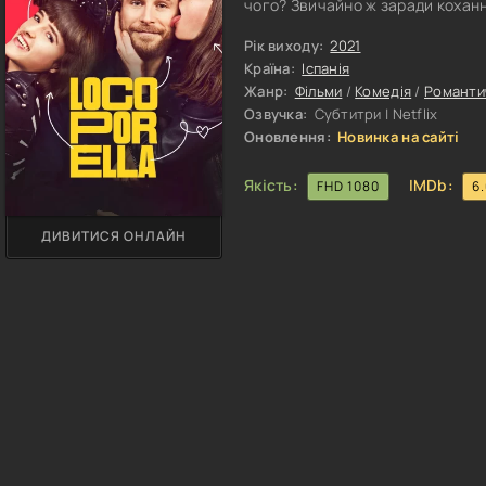
чого? Звичайно ж заради коханн
або хоча б людину, з якою тобі
якщо ви знайшли таку людину, то
Рік виходу:
2021
відпускати ні в якому разі. Гол
Країна:
Іспанія
Жанр:
Фільми
/
Комедія
/
Романти
Озвучка:
Субтитри | Netflix
Оновлення:
Новинка на сайті
Якість:
IMDb:
FHD 1080
6
ДИВИТИСЯ ОНЛАЙН