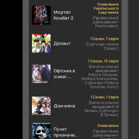
Оновлення
Українського
Мортал
озвучення
Комбат 2
(Професійний
дубльований |
Postmodern)
1 Сезон, 7 серія
Дзіпанґ
(Субтитри | Anime
Classic)
1 Сезон, 13 серія
(Багатоголосий
Офісник в
закадровий |
Робота Голосом,
ісекаї:
ShiWa & Kioto anime,
Справи
Субтитри | Робота
Голосом, Кіото)
Іншого
Світу
1 Сезон, 1 серія
залежать
(Багатоголосий
Діви меча
від
закадровий | В
Лапках, Субтитри |
Корпоративного
В Лапках)
Раба
Оновлення
Пункт
(Професійний
призначення
дубльований |