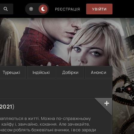
РЕЄСТРАЦІЯ
УВІЙТИ
Турецькі
Індійські
Добірки
Анонси
2021
)
е трапляються в житті. Можна по-справжньому
 кайфу і, звичайно, кохання. Але зачекайте,
часом роблять божевільні вчинки, і все заради