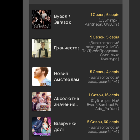
1 Сезон, 6 серія
Вузол /
(Субтитри |
Звʼязок
Pantheon, UABLTY)
9 Сезон, 5 серія
(Багатоголосий
закадровий | MGG,
Ґранчестер
ТакТребаПродакшн,
Суспільне
Культура)
5 Сезон, 4 серія
Новий
(Багатоголосий
Амстердам
закадровий | 1+1)
1 Сезон, 16 серія
Абсолютне
(Субтитри | Най
значення
Буде!, BambooUA,
Ada_Ya.Yaoi)
кохання /
Абсолютне
значення
5 Сезон, 60 серія
Візерунки
(Багатоголосий
романтики
долі
закадровий | 1+1)