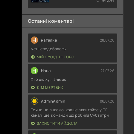
CineType)
4
Останні коментарі
Н
наталка
28.07.26
мені сподобалось
МІЙ СУСІД ТОТОРО
Н
Нана
27.07.26
Хто цю ху....знімає
ДІМ МЕРТВИХ
AdminAdmin
06.07.26
Точно не знаємо, краще запитайте у ТГ
каналі цієї команди що робила Субтитри
ЗАХИСТИТИ АЙДОЛА