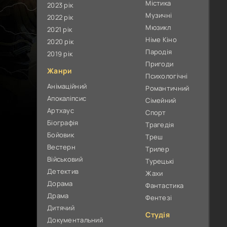
Містика
2023 рік
Музичні
2022 рік
Мюзикл
2021 рік
Німе Кіно
2020 рік
Пародія
2019 рік
Пригоди
Жанри
Психологічні
Анімаційний
Романтичний
Апокаліпсис
Сімейний
Артхаус
Спорт
Біографія
Трагедія
Бойовик
Треш
Вестерн
Трилер
Військовий
Турецькі
Детектив
Жахи
Дорама
Фантастика
Драма
Фентезі
Дитячий
Студія
Документальний