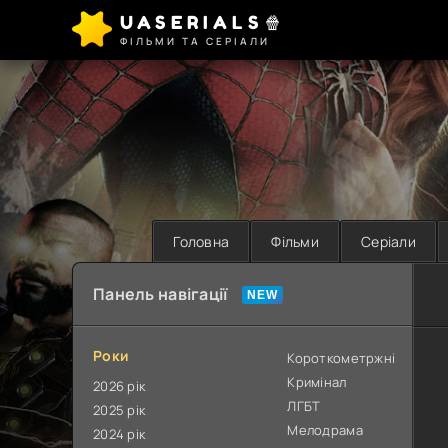
UASERIALS🍿
ФІЛЬМИ ТА СЕРІАЛИ
Головна
Фільми
Серіали
Панель навігації
Роки
Короткометржні
Кримінал
2026 рік
ЛГБТ
2025 рік
Мелодрама
2024 рік