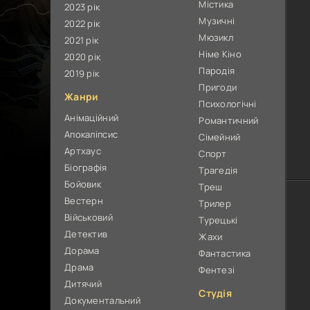
Містика
2023 рік
Музичні
2022 рік
Мюзикл
2021 рік
Німе Кіно
2020 рік
Пародія
2019 рік
Пригоди
Жанри
Психологічні
Анімаційний
Романтичний
Апокаліпсис
Сімейний
Артхаус
Спорт
Біографія
Трагедія
Бойовик
Треш
Вестерн
Трилер
Військовий
Турецькі
Детектив
Жахи
Дорама
Фантастика
Драма
Фентезі
Дитячий
Студія
Документальний