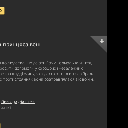
.9
 / принцеса воїн
 до людства і не дають йому нормально життя,
росити допомоги у хоробрих і незалежних
езстрашну дівчину, яка далеко не один раз брала
их протистояннях вона розправлялася зі своїми
 Воїни займалися розграбуванням сіл,
о багато хто залишався без майна. Однак у
чина вирішила відмовитися від
/
Пригоди
/
Фентезі
й | К1