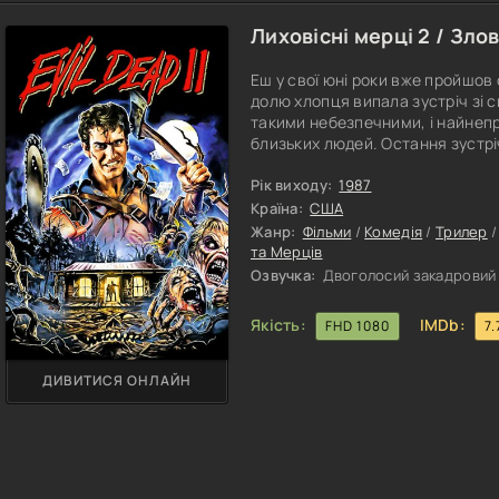
Лиховісні мерці 2 / Злов
Еш у свої юні роки вже пройшов
долю хлопця випала зустріч зі
такими небезпечними, і найнепр
близьких людей. Остання зустр
воїна успішно, але випробуванн
вони зараз виходять на новий р
Рік виходу:
1987
Еша чергова глава запускаєтьс
Країна:
США
Жанр:
Фільми
/
Комедія
/
Трилер
та Мерців
Озвучка:
Двоголосий закадровий 
Якість:
IMDb:
FHD 1080
7.
ДИВИТИСЯ ОНЛАЙН