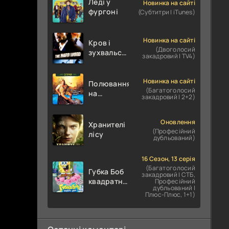
Леді у
Новинка на сайті
фургоні
(Субтитри | iTunes)
Новинка на сайті
Кров і
(Двоголосий
зухвальство
закадровий | TV4)
/ Родинне
пограбування
Новинка на сайті
Полювання
(Багатоголосий
на
закадровий | 2+2)
крокодилів:
Сутичка
Оновлення
Хранителі
(Професійний
лісу
дубльований)
16 Сезон, 13 серія
(Багатоголосий
Губка Боб
закадровий | СТБ,
квадратні
Професійний
дубльований |
штани
Плюс-Плюс, 1+1)