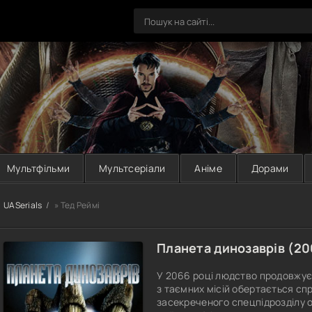
Мультфільми
Мультсеріали
Аніме
Дорами
UASerials
» Тед Реймі
Планета динозаврів (
20
У 2066 році людство продовжує
з таємних місій обертається спр
засекреченого спецпідрозділу о