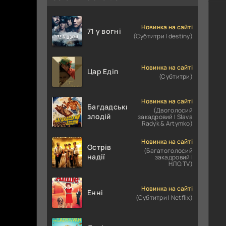
Новинка на сайті
71 у вогні
(Субтитри | destiny)
Новинка на сайті
Цар Едіп
(Субтитри)
Новинка на сайті
Багдадський
(Двоголосий
злодій
закадровий | Slava
Radyk & Artymko)
Новинка на сайті
Острів
(Багатоголосий
надії
закадровий |
НЛО.TV)
Новинка на сайті
Енні
(Субтитри | Netflix)