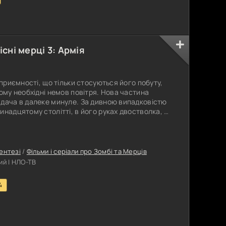
існі мерці 3: Армія
еприємності, що тільки стосуються його побуту,
йому необхідні немов повітря. Нова частина
ядача в далеке минуле. За дивною випадковістю
надцятому столітті, в його руках двостволка, і
 вважають молодого чоловіка шпигуном із
ло кому відомо, але в середньовіччі вся Європа
ил. Демони,
ентезі
/
Фільми і серіали про Зомбі та Мерців
й | НЛО-ТВ
4