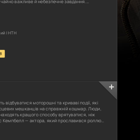
вичайно важливе й небезпечне завдання.
ичайною військовою вилазкою, але дуже швидко
 смертельній пастці, де кожен крок може стати
 дізнаються шокуючу
ий | НТН
.8
)
 відбуватися моторошні та криваві події, які
сцевих мешканців на справжній кошмар. Люди,
 знаходять кращого способу врятуватися, ніж
с Кемпбелл — актора, який прославився роллю
льтовому фільмі Evil Dead. Для жителів міста він
атним самотужки знищити чудовиськ і врятувати
 тому, що в