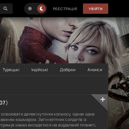
РЕЄСТРАЦІЯ
УВІЙТИ
Турецькі
Індійські
Добірки
Анонси
07
)
 освоювати далекі куточки космосу, однак одна
авжнім кошмаром. Загін елітних солдатів із
тримує наказ висадитися на віддаленій планеті,