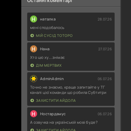
Останні коментарі
Н
наталка
28.07.26
мені сподобалось
МІЙ СУСІД ТОТОРО
Н
Нана
27.07.26
Хто цю ху....знімає
ДІМ МЕРТВИХ
AdminAdmin
06.07.26
Точно не знаємо, краще запитайте у ТГ
каналі цієї команди що робила Субтитри
ЗАХИСТИТИ АЙДОЛА
Н
Ностардамус
06.07.26
А озвучка на українській мові буде?
ЗАХИСТИТИ АЙДОЛА