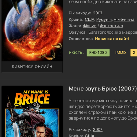
де їм необхідно виконати надз
Спочатку операція здається зв
бійці розуміють, що опинилися у
Рік виходу:
2007
останнім. Незабаром військові
Країна:
США
,
Румунія
,
Німеччина
Жанр:
Фільми
/
Фантастика
Озвучка:
Багатоголосий закадров
Оновлення:
Новинка на сайті
Якість:
IMDb:
FHD 1080
2
ДИВИТИСЯ ОНЛАЙН
Мене звуть Брюс (
2007
У невеликому містечку починають
швидко перетворюють життя мі
охоплені страхом і панікою, не
звернутися по допомогу до Брю
безстрашного борця зі злом у ку
здається ідеальним героєм, зд
Рік виходу:
2007
всіх від загибелі. Та проблема в
Країна:
США