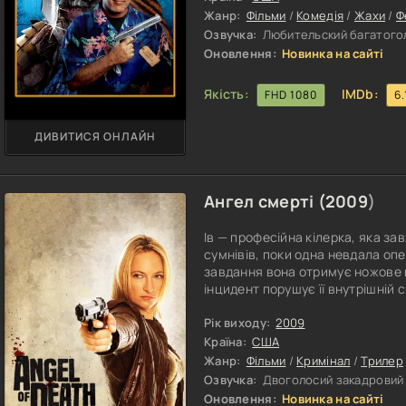
Жанр:
Фільми
/
Комедія
/
Жахи
/
Ф
Озвучка:
Любительский багатого
Оновлення:
Новинка на сайті
Якість:
IMDb:
FHD 1080
6.
ДИВИТИСЯ ОНЛАЙН
Ангел смерті (
2009
)
Ів — професійна кілерка, яка з
сумнівів, поки одна невдала опе
завдання вона отримує ножове 
інцидент порушує її внутрішній 
випадково вбиває молоду дівчи
моральним ударом. Після цього 
Рік виходу:
2009
минулих жертв, а почуття прови
Країна:
США
Жанр:
Фільми
/
Кримінал
/
Трилер
Озвучка:
Двоголосий закадровий 
Оновлення:
Новинка на сайті