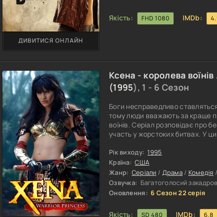
Якість:
IMDb:
FHD 1080
4
ДИВИТИСЯ ОНЛАЙН
Ксена - королева воїнів
(
1995
), 1 - 6 Сезон
Боги несправедливо ставляться
тому люди вважають за краще п
воїнів. Серіал розповідає про б
участь у жорстоких битвах. У ц
ворогами без будь-якого жалю.
спалюванням будинків, через щ
Рік виходу:
1995
певний момент свого життя дів
Країна:
США
Жанр:
Серіали
/
Драма
/
Комедія
Озвучка:
Багатоголосий закадрови
Оновлення:
6 Сезон 22 серія
Якість:
IMDb:
SD 480
6.8