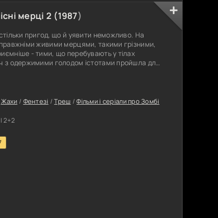
існі мерці 2 (
1987
)
 стільки пригод, що й уявити неможливо. На
 справжніми живими мерцями, такими грізними,
иємніше - тими, що перебувають у тілах
іч з одержимими голодом істотами пройшла для
я на цьому для нього не закінчуються, навпаки,
івень, стають більш непередбачуваними. Для
я одразу ж після повернення
/
Жахи
/
Фентезі
/
Треш
/
Фільми і серіали про Зомбі
| 2+2
7