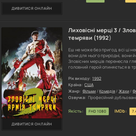
ДИВИТИСЯ ОНЛАЙН
Лиховісні мерці 3 / Злов
темряви (
1992
)
Еш не може без пригод, всі ці н
вони для нього природні, вони 
Зловісних мерців перенесла гл
головний герой опиняється в три
маса недовірливих городян, які
сусіднього ворожого табору. Ма
Рік виходу:
1992
перебувала під гнітом темних с
Країна:
США
Жанр:
Фільми
/
Комедія
/
Жахи
/
Ф
Озвучка:
Професійний дубльовани
Якість:
IMDb:
FHD 1080
7.
ДИВИТИСЯ ОНЛАЙН