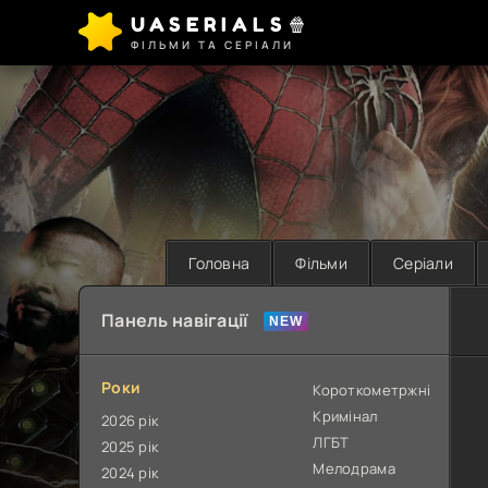
UASERIALS🍿
ФІЛЬМИ ТА СЕРІАЛИ
Головна
Фільми
Серіали
Панель навігації
Роки
Короткометржні
Кримінал
2026 рік
ЛГБТ
2025 рік
Мелодрама
2024 рік