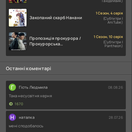
ГайдаМайк)
1 Сезон, 4 серія
Закопаний скарб Нанани
(Субтитри |
AniTube)
1 Сезон, 10 серія
Пропозиція прокурора /
(Субтитри |
Прокурорська
Pantheon)
пропозиція
Останні коментарі
Г
Гість Людмила
08.08.26
Така несусвітня херня
1670
Н
наталка
28.07.26
мені сподобалось