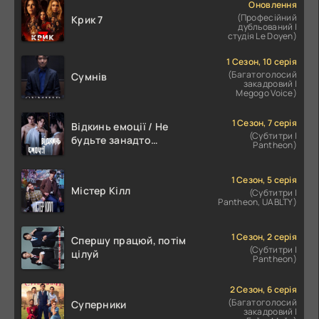
Оновлення
(Професійний
Крик 7
дубльований |
студія Le Doyen)
1 Сезон, 10 серія
(Багатоголосий
Сумнів
закадровий |
Megogo Voice)
1 Сезон, 7 серія
Відкинь емоції / Не
(Субтитри |
будьте занадто
Pantheon)
емоційними
1 Сезон, 5 серія
Містер Кілл
(Субтитри |
Pantheon, UABLTY)
1 Сезон, 2 серія
Спершу працюй, потім
(Субтитри |
цілуй
Pantheon)
2 Сезон, 6 серія
(Багатоголосий
Суперники
закадровий |