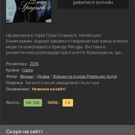
ДИВИТИСЯ ОНЛАЙН
Це реальна історія Луїзи Спаньолі, італійської
бізнесвумен, відомої завдяки створенню магазину жіночої
моди та шоколадного бренду Perugia. Вистава є
романтичною розповіддю про її життя. Враховуючи, що
жінки не займалися бізнесом, це дивовижна історія
людини, яка значно випередила свій час.
Рік виходу:
2016
Країна:
Італія
Жанр:
Фільми
/
Драма
/
Фільми на основі Реальних подій
Озвучка:
Багатоголосий закадровий | Культура
Оновлення:
Новинка на сайті
Якість:
IMDb:
HD 720
7.2
Скоро на сайті