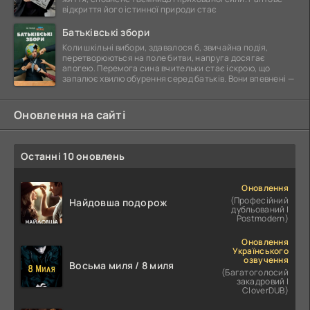
відкриття його істинної природи стає
Батьківські збори
Коли шкільні вибори, здавалося б, звичайна подія,
перетворюються на поле битви, напруга досягає
апогею. Перемога сина вчительки стає іскрою, що
запалює хвилю обурення серед батьків. Вони впевнені —
Оновлення на сайті
Останні 10 оновлень
Оновлення
(Професійний
Найдовша подорож
дубльований |
Postmodern)
Оновлення
Українського
озвучення
Восьма миля / 8 миля
(Багатоголосий
закадровий |
CloverDUB)