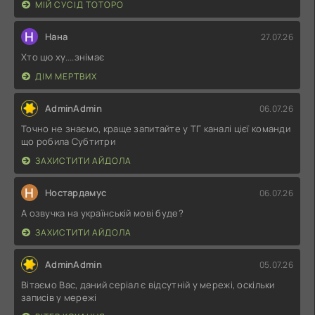
МІЙ СУСІД ТОТОРО
Н
Нана
27.07.26
Хто цю ху....знімає
ДІМ МЕРТВИХ
AdminAdmin
06.07.26
Точно не знаємо, краще запитайте у ТГ каналі цієї команди
що робила Субтитри
ЗАХИСТИТИ АЙДОЛА
Н
Ностардамус
06.07.26
А озвучка на українській мові буде?
ЗАХИСТИТИ АЙДОЛА
AdminAdmin
05.07.26
Вітаємо Вас, даний серіал є відсутній у мережі, оскільки
записів у мережі