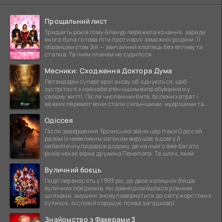
Прощальний лист
Тридцять років тому Аланур пережила кохання, заради
якого була готова піти проти волі заможної родини. Її
обранцем став Зія — звичайний хлопець без впливу та
статків. Та їхнім планам не судилося
Месники: Сходження Доктора Дума
Легендарні супергерої знову об'єднуються, щоб
зустрітися з найнебезпечнішим випробуванням у
своєму житті. Після численних битв, болючих втрат і
важких перемог вони стали сильнішими, мудрішими та
ще
Одіссея
Після завершення Троянської війни цар Ітаки Одіссей
разом із невеликим загоном вирушає в довгу й
небезпечну подорож додому, де на нього вже багато
років чекає вірна дружина Пенелопа. Та шлях, який
Вуличний боєць
Події переносять у 1993 рік, де двоє колишніх бійців
вуличних поєдинків, які давно розійшлися різними
шляхами, змушені знову повернутися до світу жорстоких
сутичок. Їх спокій порушує поява загадкової
Знайомство з Факерами 3