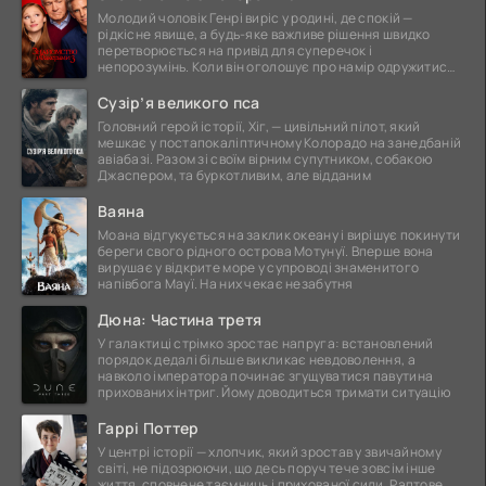
Молодий чоловік Генрі виріс у родині, де спокій —
рідкісне явище, а будь-яке важливе рішення швидко
перетворюється на привід для суперечок і
непорозумінь. Коли він оголошує про намір одружитися,
це
Сузір’я великого пса
Головний герой історії, Хіг, — цивільний пілот, який
мешкає у постапокаліптичному Колорадо на занедбаній
авіабазі. Разом зі своїм вірним супутником, собакою
Джаспером, та буркотливим, але відданим
Ваяна
Моана відгукується на заклик океану і вирішує покинути
береги свого рідного острова Мотунуї. Вперше вона
вирушає у відкрите море у супроводі знаменитого
напівбога Мауї. На них чекає незабутня
Дюна: Частина третя
У галактиці стрімко зростає напруга: встановлений
порядок дедалі більше викликає невдоволення, а
навколо імператора починає згущуватися павутина
прихованих інтриг. Йому доводиться тримати ситуацію
Гаррі Поттер
У центрі історії — хлопчик, який зростав у звичайному
світі, не підозрюючи, що десь поруч тече зовсім інше
життя, сповнене таємниць і прихованої сили. Раптове