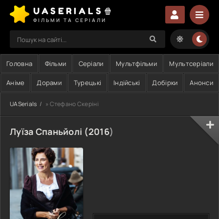
UASERIALS🍿
ФІЛЬМИ ТА СЕРІАЛИ
Головна
Фільми
Серіали
Мультфільми
Мультсеріали
Аніме
Дорами
Турецькі
Індійські
Добірки
Анонси
UASerials
» Стефано Скеріні
Луїза Спаньйолі (
2016
)