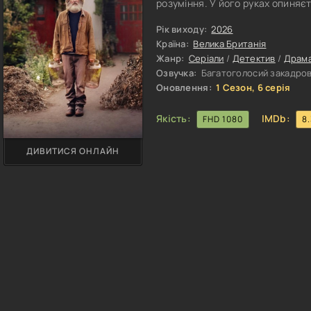
розуміння. У його руках опиняє
створювати гомункулів — істот,
приховано. Саме через ці моторо
Рік виходу:
2026
хоча б наблизитися до істини п
Країна:
Велика Британія
Жанр:
Серіали
/
Детектив
/
Драм
Озвучка:
Багатоголосий закадров
Оновлення:
1 Сезон, 6 серія
Якість:
IMDb:
FHD 1080
8
ДИВИТИСЯ ОНЛАЙН