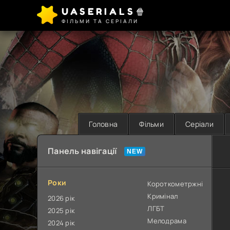
UASERIALS🍿
ФІЛЬМИ ТА СЕРІАЛИ
Головна
Фільми
Серіали
Панель навігації
Роки
Короткометржні
Кримінал
2026 рік
ЛГБТ
2025 рік
Мелодрама
2024 рік