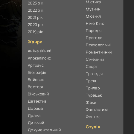
Містика
2023 рік
Музичні
2022 рік
Мюзикл
2021 рік
Німе Кіно
2020 рік
Пародія
2019 рік
Пригоди
Жанри
Психологічні
Анімаційний
Романтичний
Апокаліпсис
Сімейний
Артхаус
Спорт
Біографія
Трагедія
Бойовик
Треш
Вестерн
Трилер
Військовий
Турецькі
Детектив
Жахи
Дорама
Фантастика
Драма
Фентезі
Дитячий
Студія
Документальний