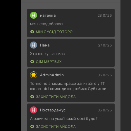
Н
наталка
28.07.26
мені сподобалось
МІЙ СУСІД ТОТОРО
Н
Нана
27.07.26
Хто цю ху....знімає
ДІМ МЕРТВИХ
AdminAdmin
06.07.26
Точно не знаємо, краще запитайте у ТГ
каналі цієї команди що робила Субтитри
ЗАХИСТИТИ АЙДОЛА
Н
Ностардамус
06.07.26
А озвучка на українській мові буде?
ЗАХИСТИТИ АЙДОЛА