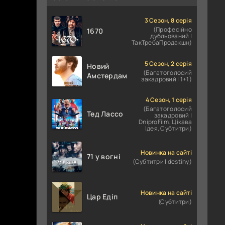
3 Сезон, 8 серія
(Професійно
1670
дубльований |
ТакТребаПродакшн)
5 Сезон, 2 серія
Новий
(Багатоголосий
Амстердам
закадровий | 1+1)
4 Сезон, 1 серія
(Багатоголосий
Тед Лассо
закадровий |
DniproFilm, Цікава
Ідея, Субтитри)
Новинка на сайті
71 у вогні
(Субтитри | destiny)
Новинка на сайті
Цар Едіп
(Субтитри)