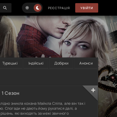
РЕЄСТРАЦІЯ
УВІЙТИ
Турецькі
Індійські
Добірки
Анонси
, 1 Сезон
слідно зникла кохана Майкла Сліпа, але він так і
ю. Спогади не дають йому рухатися далі, а
рішень, які виходять за межі звичного