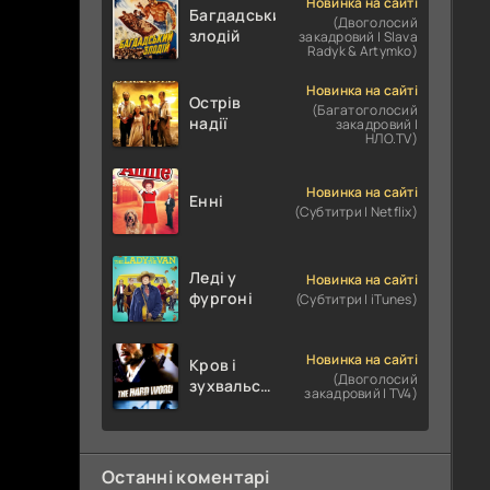
Новинка на сайті
Багдадський
(Двоголосий
злодій
закадровий | Slava
Radyk & Artymko)
Новинка на сайті
Острів
(Багатоголосий
надії
закадровий |
НЛО.TV)
Новинка на сайті
Енні
(Субтитри | Netflix)
Леді у
Новинка на сайті
фургоні
(Субтитри | iTunes)
Новинка на сайті
Кров і
(Двоголосий
зухвальство
закадровий | TV4)
/ Родинне
пограбування
Останні коментарі