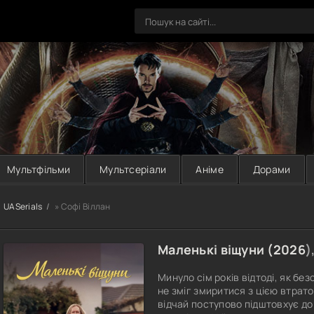
Мультфільми
Мультсеріали
Аніме
Дорами
UASerials
» Софі Віллан
Маленькі віщуни (
2026
)
Минуло сім років відтоді, як без
не зміг змиритися з цією втрато
відчай поступово підштовхує до 