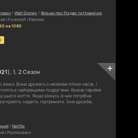
нти. Лише завдяки вмінню працювати в команді
 здібності вони змогли
ражні
/
Walt Disney
/
Фільми про Різдво та Новий рік
й | Forestelf i Ramzes
80 на 1080
6
021
), 1, 2 Сезон
і жінки. Вони дружать з незапам'ятних часів, і
ятиліть є найкращими подругами. Кожна героїня
і цього життя. Якщо комусь із них потрібна
ва прийти, надати, підтримати. Їхня дружба
але одного разу приходить час для того, щоб
оїня спокійна жінка. Її навіть можна назвати в
а подруга
чний
/
Netflix
й | Postmodern