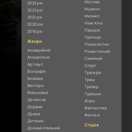
Містика
2023 рік
Музичні
2022 рік
Мюзикл
2021 рік
Німе Кіно
2020 рік
Пародія
2019 рік
Пригоди
Жанри
Психологічні
Анімаційний
Романтичний
Апокаліпсис
Сімейний
Артхаус
Спорт
Біографія
Трагедія
Бойовик
Треш
Вестерн
Трилер
Військовий
Турецькі
Детектив
Жахи
Дорама
Фантастика
Драма
Фентезі
Дитячий
Студія
Документальний