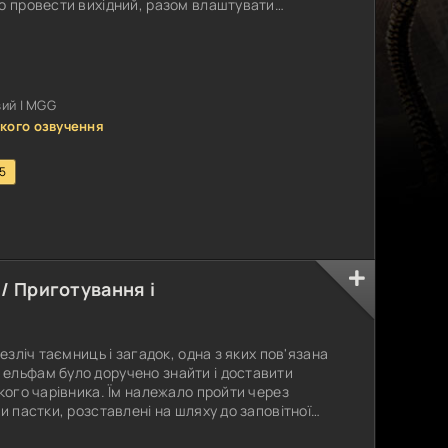
о провести вихідний, разом влаштувати
 Все починається добре. Прогулянка в парку,
й день обертається справжнім хаосом. Спокою
невідомі люди, озброєні до зубів. Брайан
ий | MGG
кого озвучення
.5
/ Приготування і
безліч таємниць і загадок, одна з яких пов'язана
ельфам було доручено знайти і доставити
икого чарівника. Їм належало пройти через
и пастки, розставлені на шляху до заповітної
 безліч перешкод, перш ніж їм вдалося