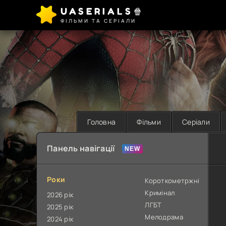
UASERIALS🍿
ФІЛЬМИ ТА СЕРІАЛИ
Головна
Фільми
Серіали
Панель навігації
Роки
Короткометржні
Кримінал
2026 рік
ЛГБТ
2025 рік
Мелодрама
2024 рік