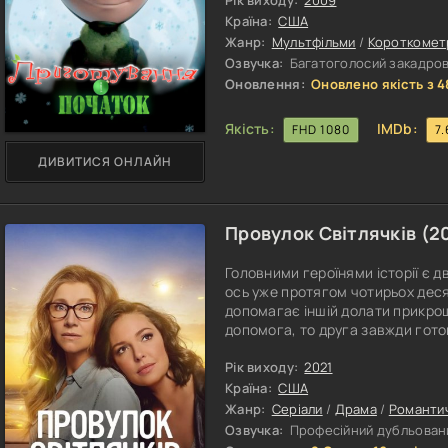
дістатися до дверей кімнати Са
Рік виходу:
2009
та використовувати свої магічні
Країна:
США
Жанр:
Мультфільми
/
Короткомет
Озвучка:
Багатоголосий закадрови
Оновлення:
Оновлено якість з 4
Якість:
IMDb:
FHD 1080
7.
ДИВИТИСЯ ОНЛАЙН
Провулок Світлячків (
2
Головними героїнями історії є дв
ось уже протягом чотирьох дес
допомагає іншій долати прикрощ
допомога, то друга завжди гото
витримала багато випробувань, 
розставити пріоритети. Одна гер
Рік виходу:
2021
чомусь замкнутою. Тоді як друг
Країна:
США
Жанр:
Серіали
/
Драма
/
Романти
Озвучка:
Професійний дубльовани