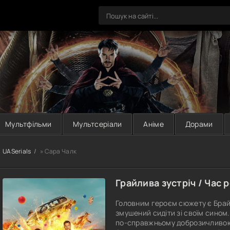
Мультфільми
Мультсеріали
Аніме
Дорами
UASerials
» Сара Чалк
Грайлива зустріч / Час р
Головним героєм сюжету є Брай
змушений сидіти зі своїм сином
по-справжньому доброзичливою