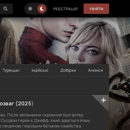
РЕЄСТРАЦІЯ
УВІЙТИ
Турецькі
Індійські
Добірки
Анонси
озваг (
2025
)
ан. Після звільнення скромний бухгалтер
. Сусідом героя є Джефф, який здається йому
 людиною і хорошим батьком сімейства.