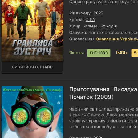
Одного разу сусід запрошує йог
імпровізовану вилазку з дітьми.
розмови, дитячий сміх. Але це
Рік виходу:
2025
настає кінець, коли їх атакують 
Країна:
США
Жанр:
Фільми
/
Комедія
Озвучка:
Багатоголосий закадров
Оновлення:
Оновлення Українсь
Якість:
IMDb:
FHD 1080
5
ДИВИТИСЯ ОНЛАЙН
Приготування і Висадка 
Початок (
2009
)
Чарівний світ Елладії приховує 
з самим Сантою. Двом молодим 
чарівну скриньку з кімнати вел
небезпечні випробування і обійт
мети. Героям довелося подолати