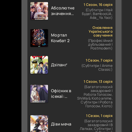
1 Сезон, 16 серія
Абсолютне
(Субтитри | Най
значення
Буде!, BambooUA,
Ada_Ya.Yaoi)
кохання /
Абсолютне
Оновлення
значення
Українського
Мортал
озвучення
романтики
Комбат 2
(Професійний
дубльований |
Postmodern)
1 Сезон, 7 серія
Дзіпанґ
(Субтитри | Anime
Classic)
1 Сезон, 13 серія
(Багатоголосий
Офісник в
закадровий |
Робота Голосом,
ісекаї:
ShiWa & Kioto anime,
Справи
Субтитри | Робота
Голосом, Кіото)
Іншого
Світу
1 Сезон, 1 серія
залежать
(Багатоголосий
Діви меча
від
закадровий | В
Лапках, Субтитри |
Корпоративного