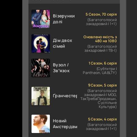
5 Сезон, 70 серія
Візерунки
(Багатоголосий
долі
закадровий | 1+1)
Оновлено якість з
Дім двох
480 на 1080
сімей
(Багатоголосий
закадровий | ТВ-І)
1 Сезон, 6 серія
Вузол /
(Субтитри |
Звʼязок
Pantheon, UABLTY)
9 Сезон, 5 серія
(Багатоголосий
закадровий | MGG,
Ґранчестер
ТакТребаПродакшн,
Суспільне
Культура)
5 Сезон, 4 серія
Новий
(Багатоголосий
Амстердам
закадровий | 1+1)