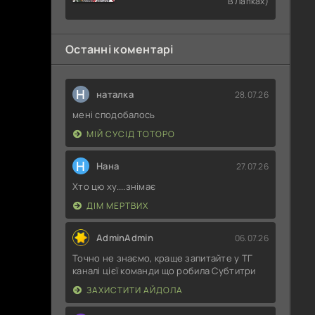
В Лапках)
Раба
Останні коментарі
Н
наталка
28.07.26
мені сподобалось
МІЙ СУСІД ТОТОРО
Н
Нана
27.07.26
Хто цю ху....знімає
ДІМ МЕРТВИХ
AdminAdmin
06.07.26
Точно не знаємо, краще запитайте у ТГ
каналі цієї команди що робила Субтитри
ЗАХИСТИТИ АЙДОЛА