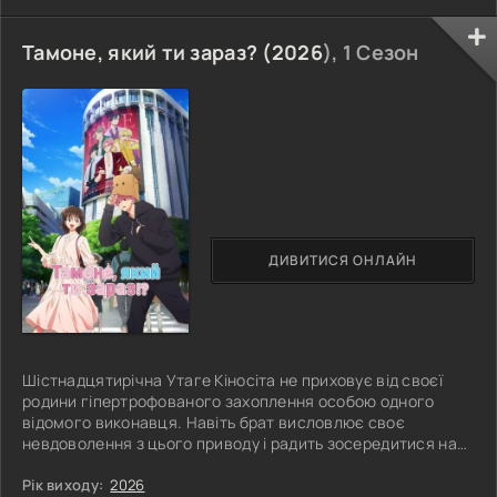
Тамоне, який ти зараз? (
2026
), 1 Сезон
ДИВИТИСЯ ОНЛАЙН
Шістнадцятирічна Утаге Кіносіта не приховує від своєї
родини гіпертрофованого захоплення особою одного
відомого виконавця. Навіть брат висловлює своє
невдоволення з цього приводу і радить зосередитися на
навчанні. Але всі побоювання родичів і їхні поради вона
пропускає повз вуха. У своєму кумирі вона бачить мало не
Рік виходу:
2026