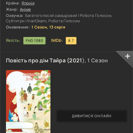
рятівника для всього світу. Тамон Фукухара, дійсно, дуже
Країна:
Японія
популярний серед підліткової аудиторії, обзавівся
Жанр:
Аніме
величезною армією фанатів. Цей хлопець також школяр,
Озвучка:
Багатоголосий закадровий | Робота Голосом,
як і вона, але між
Субтитри | InariOkami, Робота Голосом
Оновлення:
1 Сезон, 13 серія
Якість:
IMDb:
FHD 1080
8.7
Повість про дім Тайра (
2021
), 1 Сезон
ДИВИТИСЯ ОНЛАЙН