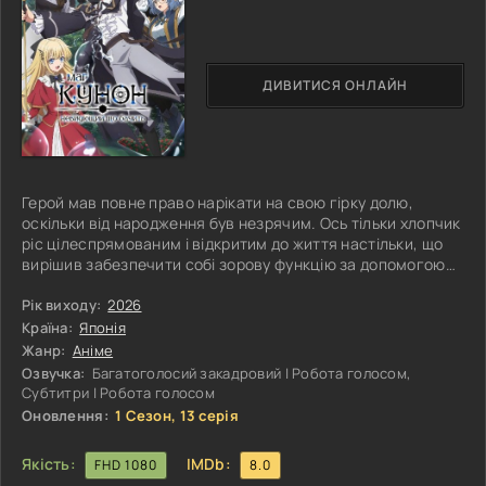
ДИВИТИСЯ ОНЛАЙН
Герой мав повне право нарікати на свою гірку долю,
оскільки від народження був незрячим. Ось тільки хлопчик
ріс цілеспрямованим і відкритим до життя настільки, що
вирішив забезпечити собі зорову функцію за допомогою
магії води. І він активно бере уроки у справжнього
професіонала. Йому знадобилося всього п'ять місяців,
Рік виходу:
2026
щоб освоїти магічну науку і продовжити вдосконалення в
Країна:
Японія
цьому напрямку, наближаючись до реалізації заповітної
Жанр:
Аніме
мрії. Юнак активно застосовує на практиці отримані
Озвучка:
Багатоголосий закадровий | Робота голосом,
знання і навчився
Субтитри | Робота голосом
Оновлення:
1 Сезон, 13 серія
Якість:
IMDb:
FHD 1080
8.0