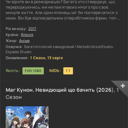
Чи вірите ви в реінкарнацію? Багато хто стверджує, що,
перероджуючись, ми не пам'ятаємо нічого про своє
минуле життя. Але один японець міг би посперечатися з
нами. Він був відповідальним співробітником фірми, топ-
менеджером, але його скоротили, і від безвиході він
вирішив покінчити з життям. Але, як виявилося, життя
Рік виходу:
2017
після смерті існує, і чоловік потрапляє на прийом до
Країна:
Японія
самого Творця. Проте, наш герой до кінця заперечує
Жанр:
Аніме
існування Бога, стверджуючи, що це суперечить науці,
Озвучка:
Багатоголосий закадровий | MelodicVoiceStudio,
тим самим неабияк
Espada Studio
Оновлення:
1 Сезон, 13 серія
Якість:
IMDb:
FHD 1080
7.7
Маг Кунон. Невидющий що бачить (
2026
), 1
Сезон