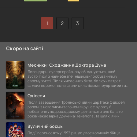
1
2
3
Скоро на сайті
Месники: Сходження Доктора Дума
Легендарні супергерої знову об'єднуються, щоб
зустрітися з найнебезпечнішим випробуванням у
своєму житті. Після численних битв, болючих втрат і
важких перемог вони стали сильнішими, мудрішими та
ще
Одіссея
Після завершення Троянської війни цар Ітаки Одіссей
разом із невеликим загоном вирушає в довгу й
небезпечну подорож додому, де на нього вже багато
років чекає вірна дружина Пенелопа. Та шлях, який
Вуличний боєць
Події переносять у 1993 рік, де двоє колишніх бійців