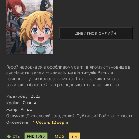
ДИВИТИСЯ ОНЛАЙН
Герой народився в особливому світі, в якому становище в
суспільстві залежить зовсім не від титулів батьків,
наявності у них колосальних капіталів, а виключно за
рахунок здібностей, які розподіляють їх власників по
класах. Тільки від наявності цих талантів і залежить,
наскільки важливою для суспільства буде та чи інша
Рік виходу:
2025
персона. Ось тільки хлопчикові Арелю сильно не
Країна:
Японія
пощастило, адже у нього були відсутні будь-які вартісні
Жанр:
Аніме
навички. І це при тому, що він народився в шлюбі принцеси
Озвучка:
Двоголосий закадровий, Субтитри | Робота голосом
Меча і Архімага. У
Оновлення:
1 Сезон, 12 серія
Якість:
IMDb:
FHD 1080
8.4