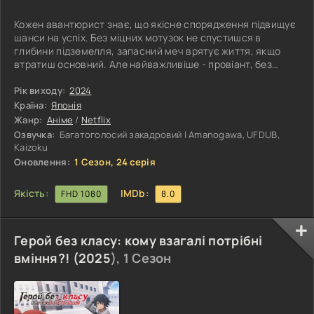
Кожен авантюрист знає, що якісне спорядження підвищує
шанси на успіх. Без міцних мотузок не спустишся в
глибини підземелля, запасний меч врятує життя, якщо
втратиш основний. Але найважливіше - провіант, без
якого не буде сил для походу і битв. Саме тому шукачі
пригод запасаються всілякою їжею у величезних
Рік виходу:
2024
кількостях. Лай Тордон зіткнувся з непростим вибором:
Країна:
Японія
врятувати сестру Фалін або вирушити на закупівлю
Жанр:
Аніме
/
Netflix
спорядження. Братські почуття виявилися сильнішими.
Озвучка:
Багатоголосий закадровий | Amanogawa, UFDUB,
Але що тепер робити Лаю? Кожен крок у
Kaizoku
Оновлення:
1 Сезон, 24 серія
Якість:
IMDb:
FHD 1080
8.0
Герой без класу: кому взагалі потрібні
вміння?! (
2025
), 1 Сезон