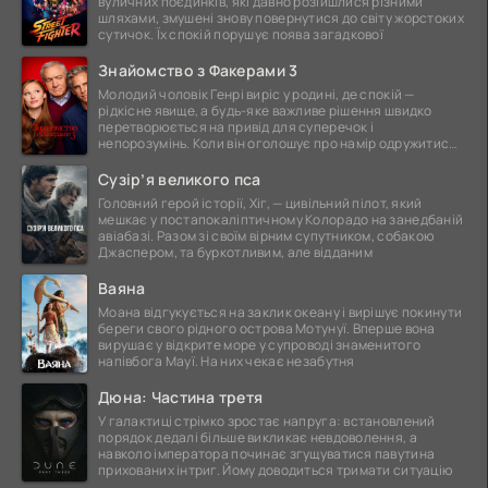
вуличних поєдинків, які давно розійшлися різними
шляхами, змушені знову повернутися до світу жорстоких
сутичок. Їх спокій порушує поява загадкової
Знайомство з Факерами 3
Молодий чоловік Генрі виріс у родині, де спокій —
рідкісне явище, а будь-яке важливе рішення швидко
перетворюється на привід для суперечок і
непорозумінь. Коли він оголошує про намір одружитися,
це
Сузір’я великого пса
Головний герой історії, Хіг, — цивільний пілот, який
мешкає у постапокаліптичному Колорадо на занедбаній
авіабазі. Разом зі своїм вірним супутником, собакою
Джаспером, та буркотливим, але відданим
Ваяна
Моана відгукується на заклик океану і вирішує покинути
береги свого рідного острова Мотунуї. Вперше вона
вирушає у відкрите море у супроводі знаменитого
напівбога Мауї. На них чекає незабутня
Дюна: Частина третя
У галактиці стрімко зростає напруга: встановлений
порядок дедалі більше викликає невдоволення, а
навколо імператора починає згущуватися павутина
прихованих інтриг. Йому доводиться тримати ситуацію