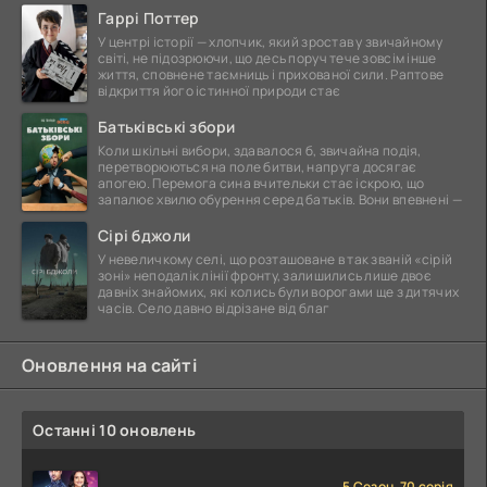
Гаррі Поттер
У центрі історії — хлопчик, який зростав у звичайному
світі, не підозрюючи, що десь поруч тече зовсім інше
життя, сповнене таємниць і прихованої сили. Раптове
відкриття його істинної природи стає
Батьківські збори
Коли шкільні вибори, здавалося б, звичайна подія,
перетворюються на поле битви, напруга досягає
апогею. Перемога сина вчительки стає іскрою, що
запалює хвилю обурення серед батьків. Вони впевнені —
Сірі бджоли
У невеличкому селі, що розташоване в так званій «сірій
зоні» неподалік лінії фронту, залишились лише двоє
давніх знайомих, які колись були ворогами ще з дитячих
часів. Село давно відрізане від благ
Оновлення на сайті
Останні 10 оновлень
5 Сезон, 70 серія