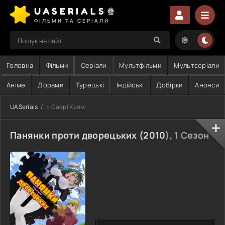
UASERIALS🍿
ФІЛЬМИ ТА СЕРІАЛИ
Головна
Фільми
Серіали
Мультфільми
Мультсеріали
Аніме
Дорами
Турецькі
Індійські
Добірки
Анонси
UASerials
» Саорі Хаямі
Панянки проти дворецьких (
2010
), 1 Сезон