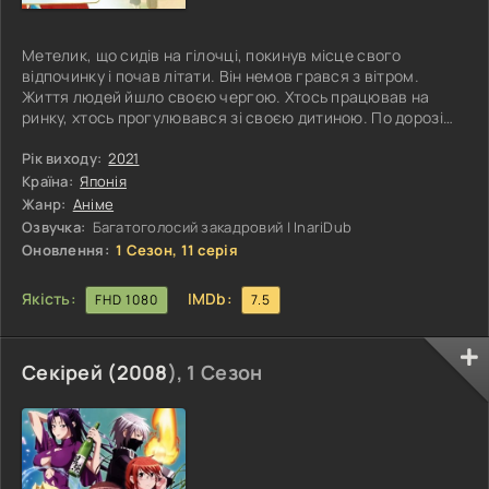
Метелик, що сидів на гілочці, покинув місце свого
відпочинку і почав літати. Він немов грався з вітром.
Життя людей йшло своєю чергою. Хтось працював на
ринку, хтось прогулювався зі своєю дитиною. По дорозі
промчали служителі Тайра, вимагаючи від людей
розступитися. Маленька дитина запитала у батька, ким
Рік виходу:
2021
були хлопчаки в червоному одязі. На очах дитини сталася
Країна:
Японія
моторошна картина, як з дому витягли заревану жінку і
Жанр:
Аніме
почали бити через помилку її чоловіка. Хлопчик
Озвучка:
Багатоголосий закадровий | InariDub
намагається втрутитися,
Оновлення:
1 Сезон, 11 серія
Якість:
IMDb:
FHD 1080
7.5
Секірей (
2008
), 1 Сезон