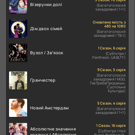
Візерунки долі
(Багатоголосий
закадровий | 1+1)
Оновлено якість з
480 на 1080
Дім двох сімей
(Багатоголосий
закадровий | ТВ-І)
1 Сезон, 6 серія
Вузол / Звʼязок
(Субтитри |
Pantheon, UABLTY)
9 Сезон, 5 серія
(Багатоголосий
закадровий | MGG,
Ґранчестер
ТакТребаПродакшн,
Суспільне
Культура)
5 Сезон, 4 серія
Новий Амстердам
(Багатоголосий
закадровий | 1+1)
1 Сезон, 16 серія
Абсолютне значення
(Субтитри | Най
кохання / Абсолютне
Буде!, BambooUA,