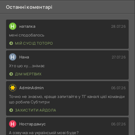
Останні коментарі
Н
наталка
28.07.26
мені сподобалось
МІЙ СУСІД ТОТОРО
Н
Нана
27.07.26
Хто цю ху....знімає
ДІМ МЕРТВИХ
AdminAdmin
06.07.26
Точно не знаємо, краще запитайте у ТГ каналі цієї команди
що робила Субтитри
ЗАХИСТИТИ АЙДОЛА
Н
Ностардамус
06.07.26
А озвучка на українській мові буде?