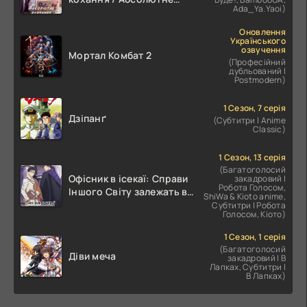
Ada_Ya.Yaoi)
значення романтики
Оновлення
Українського
озвучення
Мортал Комбат 2
(Професійний
дубльований |
Postmodern)
1 Сезон, 7 серія
Дзіпанґ
(Субтитри | Anime
Classic)
1 Сезон, 13 серія
(Багатоголосий
Офісник в ісекаї: Справи
закадровий |
Робота Голосом,
Іншого Світу залежать від
ShiWa & Kioto anime,
Корпоративного Раба
Субтитри | Робота
Голосом, Кіото)
1 Сезон, 1 серія
(Багатоголосий
Діви меча
закадровий | В
Лапках, Субтитри |
В Лапках)