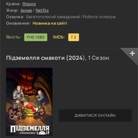
трансляціями відомої віртуальної виконавиці. Під час
Країна:
Японія
однієї з нічних змін Іроха стикається на вулиці з
Жанр:
Аніме
/
Netflix
мовчазною дитиною, яка не має документів і не пам'ятає
Озвучка:
Багатоголосий закадровий | Робота голосом
свого походження. До ранку
Оновлення:
Новинка на сайті
Якість:
IMDb:
FHD 1080
7.2
Підземелля смакоти (
2024
), 1 Сезон
ДИВИТИСЯ ОНЛАЙН