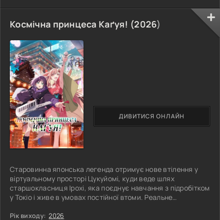
Космічна принцеса Каґуя! (
2026
)
ДИВИТИСЯ ОНЛАЙН
Старовинна японська легенда отримує нове втілення у
віртуальному просторі Цукуйомі, куди веде шлях
старшокласниця Ірохі, яка поєднує навчання з підробітком
у Токіо і живе в умовах постійної втоми. Реальне
повсякдення не приносить їй задоволення, тому весь
вільний час дівчина проводить в мережі, спостерігаючи за
Рік виходу:
2026