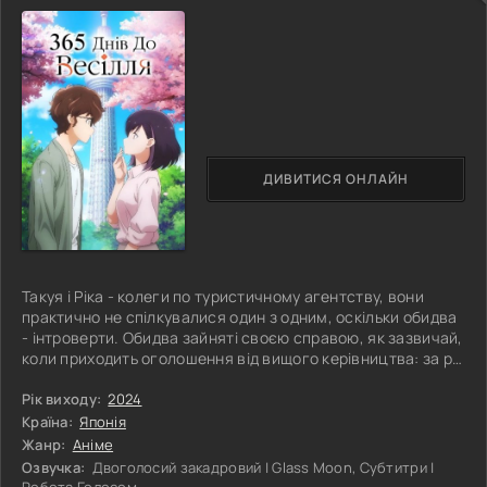
ДИВИТИСЯ ОНЛАЙН
Такуя і Ріка - колеги по туристичному агентству, вони
практично не спілкувалися один з одним, оскільки обидва
- інтроверти. Обидва зайняті своєю справою, як зазвичай,
коли приходить оголошення від вищого керівництва: за рік
у Сибіру відкриють зарубіжну філію, і співробітника з
їхнього відділу відправлять туди на роботу! Невідомо, кого
Рік виходу:
2024
виберуть, але пояснили, що ймовірність того, що туди
Країна:
Японія
відправлять одружених і тих, хто має сім'ї, набагато
Жанр:
Аніме
нижча, ніж одинаків! Ні Такуя, ні Ріка не хочуть їхати
Озвучка:
Двоголосий закадровий | Glass Moon, Субтитри |