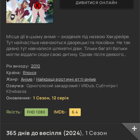
ДИВИТИСЯ ОНЛАЙН
Місце дії в цьому аніме — академія під назвою Хакурейре.
Тут найчастіше навчаються дворецькі та покоївки. Не так
давно тут навчалися шляхетні діви. Тільки багаті батьки
могли віддати сюди свою дитину. Однак після деякого
часу обставини зовсім змінилися. Потім до класів почали
приходити покоївки з дворецькими. Навіть бідним людям
Рік виходу:
2010
дозволяли вчитися. Акіхару був повним сиротою, якого
Країна:
Японія
прийняв цей навчальний заклад. Юнакові дуже хотілося
Жанр:
Аніме
/
Найкращі еротичні етті-аніме
стати саме дворецьким. Але під час першого дня у нього
Озвучка:
Одноголосий закадровий | VRDub, Субтитри |
K0wbassa
Оновлення:
1 Сезон, 12 серія
Якість:
IMDb:
FHD 1080
6.4
365 днів до весілля (
2024
), 1 Сезон