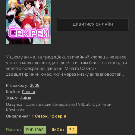
ДИВИТИСЯ ОНЛАЙН
У цьому аніме, за традицією, звичайний хлопець-невдаха,
у якого мало що виходить досягти і тим більше заволодіти
увагою прекрасної дівчини. Мінато Сахасі -
двадцятирічний юнак, який через низку випадковостей
виявився важливою фігурою у світі цього аніме. Він нічим
не виділяється, ні розумово, ні тим більше фізично. Двічі
Рік виходу:
2008
промахувався зі вступом до вузу і не міг скласти іспити.
Країна:
Японія
Хоча його батьки були вченими і наділили своє дитя
Жанр:
Аніме
цілком непоганим інтелектом. Засмучений через провал,
Озвучка:
Одноголосий закадровий | VRDub, Субтитри |
Мінато почав
K0wbassa
Оновлення:
1 Сезон, 12 серія
Якість:
IMDb:
FHD 1080
7.2