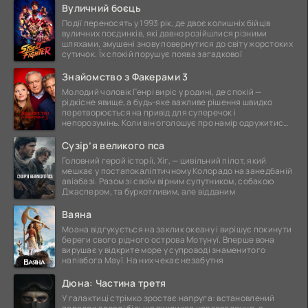
Вуличний боєць
Події переносять у 1993 рік, де двоє колишніх бійців
вуличних поєдинків, які давно розійшлися різними
шляхами, змушені знову повернутися до світу жорстоких
сутичок. Їх спокій порушує поява загадкової
Знайомство з Факерами 3
Молодий чоловік Генрі виріс у родині, де спокій —
рідкісне явище, а будь-яке важливе рішення швидко
перетворюється на привід для суперечок і
непорозумінь. Коли він оголошує про намір одружитися,
це
Сузір’я великого пса
Головний герой історії, Хіг, — цивільний пілот, який
мешкає у постапокаліптичному Колорадо на занедбаній
авіабазі. Разом зі своїм вірним супутником, собакою
Джаспером, та буркотливим, але відданим
Ваяна
Моана відгукується на заклик океану і вирішує покинути
береги свого рідного острова Мотунуї. Вперше вона
вирушає у відкрите море у супроводі знаменитого
напівбога Мауї. На них чекає незабутня
Дюна: Частина третя
У галактиці стрімко зростає напруга: встановлений