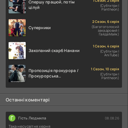
1 Сезон, 2 серія
Спершу працюй, потім
(Субтитри |
цілуй
Pantheon)
2 Сезон, 6 серія
(Багатоголосий
Суперники
закадровий |
ГайдаМайк)
1 Сезон, 4 серія
Закопаний скарб Нанани
(Субтитри |
AniTube)
1 Сезон, 10 серія
Пропозиція прокурора /
(Субтитри |
Прокурорська
Pantheon)
пропозиція
Останні коментарі
Г
Гість Людмила
08.08.26
Така несусвітня херня