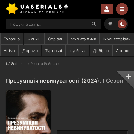
UASERIALS🍿
ФІЛЬМИ ТА СЕРІАЛИ
Головна
Фільми
Серіали
Мультфільми
Мультсеріали
Аніме
Дорами
Турецькі
Індійські
Добірки
Анонси
UASerials
» Рената Рейнсве
Презумпція невинуватості (
2024
), 1 Сезон