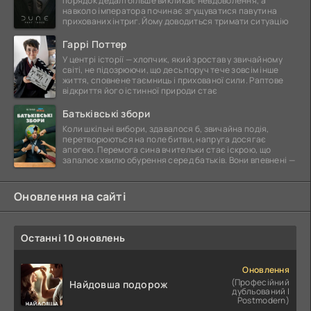
порядок дедалі більше викликає невдоволення, а
навколо імператора починає згущуватися павутина
прихованих інтриг. Йому доводиться тримати ситуацію
Гаррі Поттер
У центрі історії — хлопчик, який зростав у звичайному
світі, не підозрюючи, що десь поруч тече зовсім інше
життя, сповнене таємниць і прихованої сили. Раптове
відкриття його істинної природи стає
Батьківські збори
Коли шкільні вибори, здавалося б, звичайна подія,
перетворюються на поле битви, напруга досягає
апогею. Перемога сина вчительки стає іскрою, що
запалює хвилю обурення серед батьків. Вони впевнені —
Оновлення на сайті
Останні 10 оновлень
Оновлення
(Професійний
Найдовша подорож
дубльований |
Postmodern)