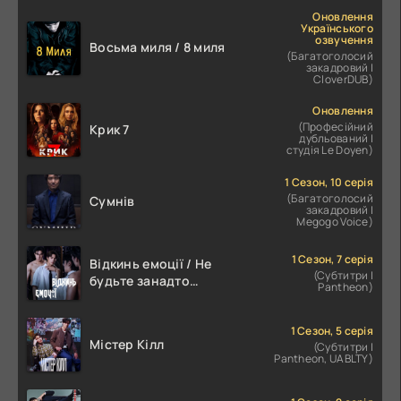
Оновлення
Українського
озвучення
Восьма миля / 8 миля
(Багатоголосий
закадровий |
CloverDUB)
Оновлення
(Професійний
Крик 7
дубльований |
студія Le Doyen)
1 Сезон, 10 серія
(Багатоголосий
Сумнів
закадровий |
Megogo Voice)
1 Сезон, 7 серія
Відкинь емоції / Не
(Субтитри |
будьте занадто
Pantheon)
емоційними
1 Сезон, 5 серія
Містер Кілл
(Субтитри |
Pantheon, UABLTY)