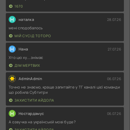
1670
Н
наталка
28.07.26
мені сподобалось
МІЙ СУСІД ТОТОРО
Н
Нана
27.07.26
Хто цю ху....знімає
ДІМ МЕРТВИХ
AdminAdmin
06.07.26
Точно не знаємо, краще запитайте у ТГ каналі цієї команди
що робила Субтитри
ЗАХИСТИТИ АЙДОЛА
Н
Ностардамус
06.07.26
А озвучка на українській мові буде?
ЗАХИСТИТИ АЙДОЛА