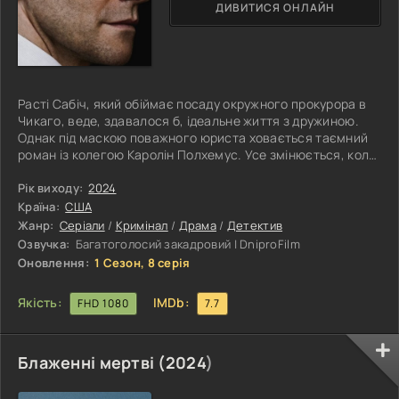
ДИВИТИСЯ ОНЛАЙН
Расті Сабіч, який обіймає посаду окружного прокурора в
Чикаго, веде, здавалося б, ідеальне життя з дружиною.
Однак під маскою поважного юриста ховається таємний
роман із колегою Каролін Полхемус. Усе змінюється, коли
Каролін жорстоко вбивають, і саме Расті доручають
розслідування цієї гучної справи. Він опиняється перед
Рік виходу:
2024
дилемою: зберегти свій шлюб, приховуючи зв'язок з
Країна:
США
убитою, або ризикнути всім, розкривши правду. З кожним
Жанр:
Серіали
/
Кримінал
/
Драма
/
Детектив
днем його спроби зберегти таємницю тільки заплутують
Озвучка:
Багатоголосий закадровий | DniproFilm
ситуацію, і
Оновлення:
1 Сезон, 8 серія
Якість:
IMDb:
FHD 1080
7.7
Блаженні мертві (
2024
)