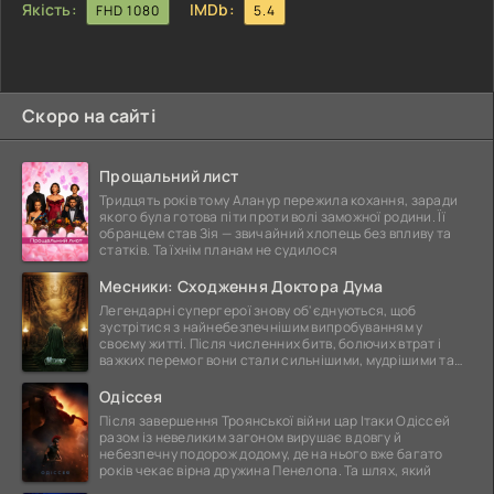
Якість:
IMDb:
FHD 1080
5.4
Скоро на сайті
Прощальний лист
Тридцять років тому Аланур пережила кохання, заради
якого була готова піти проти волі заможної родини. Її
обранцем став Зія — звичайний хлопець без впливу та
статків. Та їхнім планам не судилося
Месники: Сходження Доктора Дума
Легендарні супергерої знову об'єднуються, щоб
зустрітися з найнебезпечнішим випробуванням у
своєму житті. Після численних битв, болючих втрат і
важких перемог вони стали сильнішими, мудрішими та
ще
Одіссея
Після завершення Троянської війни цар Ітаки Одіссей
разом із невеликим загоном вирушає в довгу й
небезпечну подорож додому, де на нього вже багато
років чекає вірна дружина Пенелопа. Та шлях, який