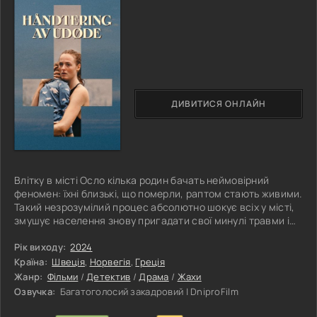
ДИВИТИСЯ ОНЛАЙН
Влітку в місті Осло кілька родин бачать неймовірний
феномен: їхні близькі, що померли, раптом стають живими.
Такий незрозумілий процес абсолютно шокує всіх у місті,
змушує населення знову пригадати свої минулі травми і
таємниці. Сплетіння доль різних людей створює
божевільний безлад і постійно зростаючу напругу. Усі сім'ї
Рік виходу:
2024
стикаються з величезною кількістю емоцій, це і радість, і
Країна:
Швеція
,
Норвегія
,
Греція
надія, і страх, і недовіра. Минають роки, і поховані на
Жанр:
Фільми
/
Детектив
/
Драма
/
Жахи
величезних кладовищах раптово оживають, тож тепер
Озвучка:
Багатоголосий закадровий | DniproFilm
ніхто не