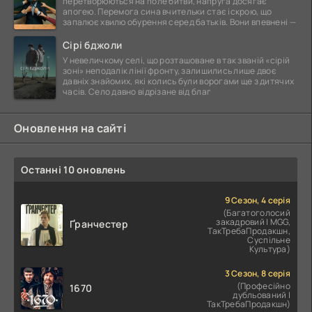
перетворюються на поле битви, напруга досягає
апогею. Перемога сина вчительки стає іскрою, що
запалює хвилю обурення серед батьків. Вони впевнені —
Сірі бджоли
У невеличкому селі, що розташоване в так званій «сірій
зоні» неподалік лінії фронту, залишились лише двоє
давніх знайомих, які колись були ворогами ще з дитячих
часів. Село давно відрізане від благ
Оновлення на сайті
Останні 10 оновлень
9 Сезон, 4 серія
(Багатоголосий
закадровий | MGG,
Ґранчестер
ТакТребаПродакшн,
Суспільне
Культура)
3 Сезон, 8 серія
(Професійно
1670
дубльований |
ТакТребаПродакшн)