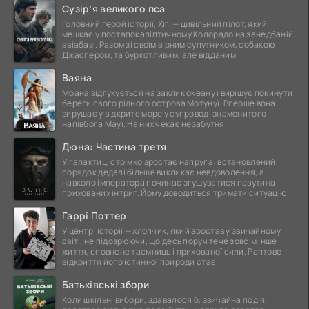
Сузір’я великого пса
Головний герой історії, Хіг, — цивільний пілот, який
мешкає у постапокаліптичному Колорадо на занедбаній
авіабазі. Разом зі своїм вірним супутником, собакою
Джаспером, та буркотливим, але відданим
Ваяна
Моана відгукується на заклик океану і вирішує покинути
береги свого рідного острова Мотунуї. Вперше вона
вирушає у відкрите море у супроводі знаменитого
напівбога Мауї. На них чекає незабутня
Дюна: Частина третя
У галактиці стрімко зростає напруга: встановлений
порядок дедалі більше викликає невдоволення, а
навколо імператора починає згущуватися павутина
прихованих інтриг. Йому доводиться тримати ситуацію
Гаррі Поттер
У центрі історії — хлопчик, який зростав у звичайному
світі, не підозрюючи, що десь поруч тече зовсім інше
життя, сповнене таємниць і прихованої сили. Раптове
відкриття його істинної природи стає
Батьківські збори
Коли шкільні вибори, здавалося б, звичайна подія,