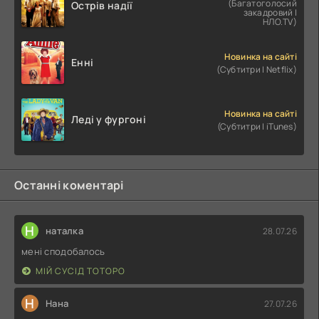
(Багатоголосий
Острів надії
закадровий |
НЛО.TV)
Новинка на сайті
Енні
(Субтитри | Netflix)
Новинка на сайті
Леді у фургоні
(Субтитри | iTunes)
Останні коментарі
Н
наталка
28.07.26
мені сподобалось
МІЙ СУСІД ТОТОРО
Н
Нана
27.07.26