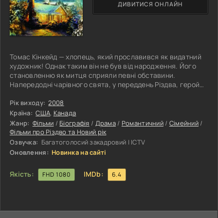
ДИВИТИСЯ ОНЛАЙН
Томас Кінкейд — хлопець, який прославився як видатний
художник! Однак таким він не був від народження. Його
становленню як митця сприяли певні обставини.
Напередодні чарівного свята, у переддень Різдва, герой
разом із братом вирушає до рідних країв. Там хлопці мають
намір побачитися з матір'ю і провести чудові дні в компанії
Рік виходу:
2008
близьких людей. Загалом, провінція, до якої вони
Країна:
США
,
Канада
прибувають, анітрохи не змінилася. Та й час тут тече
Жанр:
Фільми
/
Біографія
/
Драма
/
Романтичний
/
Сімейний
/
досить повільно. І якщо місцеве населення вважає, що всі
Фільми про Різдво та Новий рік
його
Озвучка:
Багатоголосий закадровий | ICTV
Оновлення:
Новинка на сайті
Якість:
IMDb:
FHD 1080
6.4