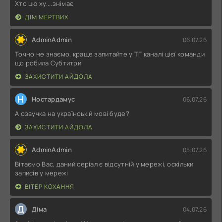
Хто цю ху....знімає
ДІМ МЕРТВИХ
AdminAdmin
06.07.26
Точно не знаємо, краще запитайте у ТГ каналі цієї команди
що робила Субтитри
ЗАХИСТИТИ АЙДОЛА
Н
Ностардамус
06.07.26
А озвучка на українській мові буде?
ЗАХИСТИТИ АЙДОЛА
AdminAdmin
05.07.26
Вітаємо Вас, даний серіал є відсутній у мережі, оскільки
записів у мережі
ВІТЕР КОХАННЯ
Д
Діма
04.07.26