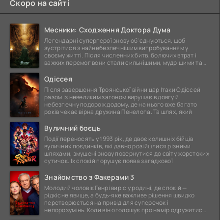
Скоро на сайті
Месники: Сходження Доктора Дума
Легендарні супергерої знову об'єднуються, щоб
зустрітися з найнебезпечнішим випробуванням у
своєму житті. Після численних битв, болючих втрат і
важких перемог вони стали сильнішими, мудрішими та
ще
Одіссея
Після завершення Троянської війни цар Ітаки Одіссей
разом із невеликим загоном вирушає в довгу й
небезпечну подорож додому, де на нього вже багато
років чекає вірна дружина Пенелопа. Та шлях, який
Вуличний боєць
Події переносять у 1993 рік, де двоє колишніх бійців
вуличних поєдинків, які давно розійшлися різними
шляхами, змушені знову повернутися до світу жорстоких
сутичок. Їх спокій порушує поява загадкової
Знайомство з Факерами 3
Молодий чоловік Генрі виріс у родині, де спокій —
рідкісне явище, а будь-яке важливе рішення швидко
перетворюється на привід для суперечок і
непорозумінь. Коли він оголошує про намір одружитися,
це