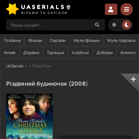
UASERIALS🍿
ФІЛЬМИ ТА СЕРІАЛИ
Головна
Фільми
Серіали
Мультфільми
Мультсеріали
Аніме
Дорами
Турецькі
Індійські
Добірки
Анонси
UASerials
» Пітер Отул
Різдвяний будиночок (
2008
)