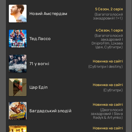
5 Сезон, 2 серія
Новий Амстердам
(Багатоголосий
закадровий | 1+1)
4 Сезон, 1 серія
(Багатоголосий
Тед Лассо
закадровий |
DniproFilm, Цікава
Ідея, Субтитри)
Новинка на сайті
71 у вогні
(Субтитри | destiny)
Новинка на сайті
Цар Едіп
(Субтитри)
Новинка на сайті
(Двоголосий
Багдадський злодій
закадровий | Slava
Radyk & Artymko)
Новинка на сайті