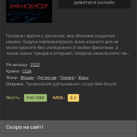
ДИВИТИСЯ ОНЛАЙН
Головна героїня є дівчиною, яка обожнює соціальні
мережі. Будучи інфлюенсеркою, вона жодного дня не
може прожити без спілкування зі своїми фанатами, а
також нових трендів в інтернеті. Медісон звикла жити так,
що про кожен її крок знають шанувальники по всьому світу.
Нічого тут не поробиш. Головна героїня вирішує вирушити
Рік виходу:
2022
у відпустку, і її вибір падає на Таїланд. Саме в цій країні
Країна:
США
вона знайомиться із загадковою дівчиною, яка подорожує
Жанр:
Фільми
/
Детектив
/
Трилер
/
Жахи
по всьому світу. Інфлюенсерка, саме від цієї героїні
Озвучка:
Професійний дубльований | студія AAA-Sound
Якість:
IMDb:
FHD 1080
6.2
Скоро на сайті