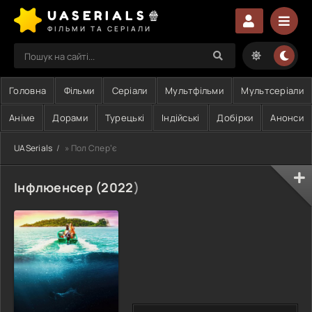
UASERIALS🍿
ФІЛЬМИ ТА СЕРІАЛИ
Головна
Фільми
Серіали
Мультфільми
Мультсеріали
Аніме
Дорами
Турецькі
Індійські
Добірки
Анонси
UASerials
» Пол Сперʼє
Інфлюенсер (
2022
)