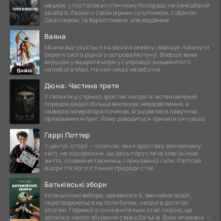
мешкає у постапокаліптичному Колорадо на занедбаній
авіабазі. Разом зі своїм вірним супутником, собакою
Джаспером, та буркотливим, але відданим
Ваяна
Моана відгукується на заклик океану і вирішує покинути
береги свого рідного острова Мотунуї. Вперше вона
вирушає у відкрите море у супроводі знаменитого
напівбога Мауї. На них чекає незабутня
Дюна: Частина третя
У галактиці стрімко зростає напруга: встановлений
порядок дедалі більше викликає невдоволення, а
навколо імператора починає згущуватися павутина
прихованих інтриг. Йому доводиться тримати ситуацію
Гаррі Поттер
У центрі історії — хлопчик, який зростав у звичайному
світі, не підозрюючи, що десь поруч тече зовсім інше
життя, сповнене таємниць і прихованої сили. Раптове
відкриття його істинної природи стає
Батьківські збори
Коли шкільні вибори, здавалося б, звичайна подія,
перетворюються на поле битви, напруга досягає
апогею. Перемога сина вчительки стає іскрою, що
запалює хвилю обурення серед батьків. Вони впевнені —