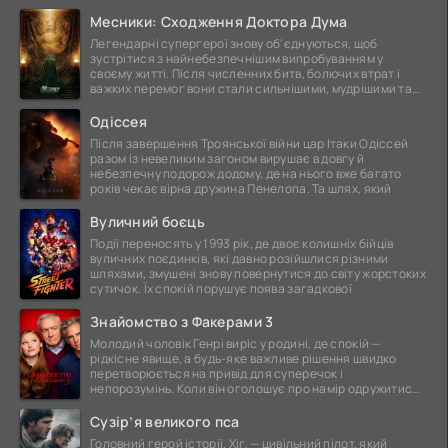
Месники: Сходження Доктора Дума
Легендарні супергерої знову об'єднуються, щоб
зустрітися з найнебезпечнішим випробуванням у
своєму житті. Після численних битв, болючих втрат і
важких перемог вони стали сильнішими, мудрішими та
ще
Одіссея
Після завершення Троянської війни цар Ітаки Одіссей
разом із невеликим загоном вирушає в довгу й
небезпечну подорож додому, де на нього вже багато
років чекає вірна дружина Пенелопа. Та шлях, який
Вуличний боєць
Події переносять у 1993 рік, де двоє колишніх бійців
вуличних поєдинків, які давно розійшлися різними
шляхами, змушені знову повернутися до світу жорстоких
сутичок. Їх спокій порушує поява загадкової
Знайомство з Факерами 3
Молодий чоловік Генрі виріс у родині, де спокій —
рідкісне явище, а будь-яке важливе рішення швидко
перетворюється на привід для суперечок і
непорозумінь. Коли він оголошує про намір одружитися,
це
Сузір’я великого пса
Головний герой історії, Хіг, — цивільний пілот, який