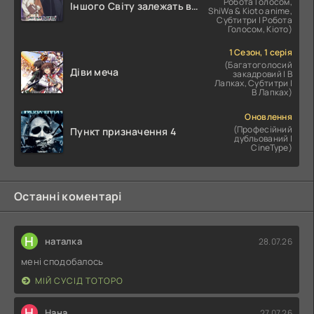
Робота Голосом,
Іншого Світу залежать від
ShiWa & Kioto anime,
Корпоративного Раба
Субтитри | Робота
Голосом, Кіото)
1 Сезон, 1 серія
(Багатоголосий
Діви меча
закадровий | В
Лапках, Субтитри |
В Лапках)
Оновлення
(Професійний
Пункт призначення 4
дубльований |
CineType)
Останні коментарі
Н
наталка
28.07.26
мені сподобалось
МІЙ СУСІД ТОТОРО
Н
Нана
27.07.26