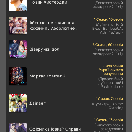
Новий Амстердам
(Багатоголосий
закадровий | 1+1)
1 Сезон, 16 серія
Абсолютне значення
(Субтитри | Най
кохання / Абсолютне
Буде!, BambooUA,
Ada_Ya.Yaoi)
значення романтики
5 Сезон, 60 серія
Візерунки долі
(Багатоголосий
закадровий | 1+1)
Оновлення
Українського
озвучення
Мортал Комбат 2
(Професійний
дубльований |
Postmodern)
1 Сезон, 7 серія
Дзіпанґ
(Субтитри | Anime
Classic)
1 Сезон, 13 серія
(Багатоголосий
Офісник в ісекаї: Справи
закадровий |