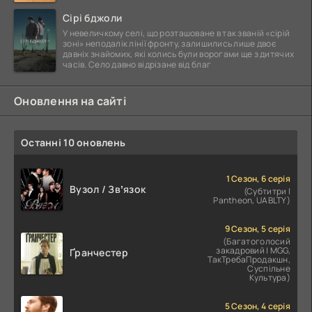
Сірі бджоли
У невеличкому селі, що розташоване в так званій «сірій
зоні» неподалік лінії фронту, залишились лише двоє
давніх знайомих, які колись були ворогами ще з дитячих
часів. Село давно відрізане від благ
Оновлення на сайті
Останні 10 оновлень
1 Сезон, 6 серія
Вузол / Звʼязок
(Субтитри |
Pantheon, UABLTY)
9 Сезон, 5 серія
(Багатоголосий
закадровий | MGG,
Ґранчестер
ТакТребаПродакшн,
Суспільне
Культура)
5 Сезон, 4 серія