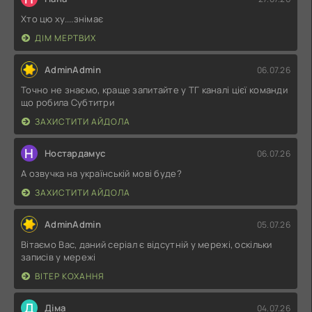
Хто цю ху....знімає
ДІМ МЕРТВИХ
AdminAdmin
06.07.26
Точно не знаємо, краще запитайте у ТГ каналі цієї команди
що робила Субтитри
ЗАХИСТИТИ АЙДОЛА
Н
Ностардамус
06.07.26
А озвучка на українській мові буде?
ЗАХИСТИТИ АЙДОЛА
AdminAdmin
05.07.26
Вітаємо Вас, даний серіал є відсутній у мережі, оскільки
записів у мережі
ВІТЕР КОХАННЯ
Д
Діма
04.07.26