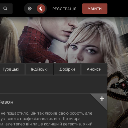
РЕЄСТРАЦІЯ
УВІЙТИ
Турецькі
Індійські
Добірки
Анонси
 Сезон
 не пощастило. Він так любив свою роботу, але
бує такого професіонала як він. Ще вчора
м, але тепер він лише колишній детектив, який