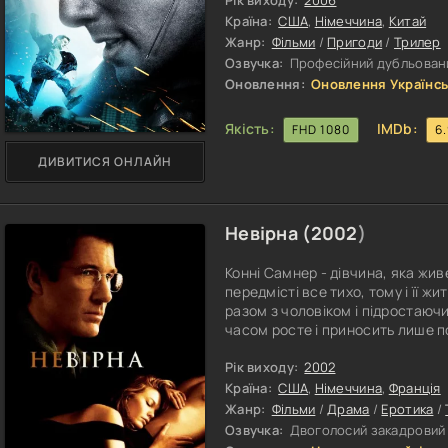
спокійною, непильною роботою 
Рік виходу:
2006
професійних солдатів, справжніх
Країна:
США
,
Німеччина
,
Китай
Жанр:
Фільми
/
Пригоди
/
Трилер
Озвучка:
Професійний дубльовани
Оновлення:
Оновлення Українсь
Якість:
IMDb:
FHD 1080
6
ДИВИТИСЯ ОНЛАЙН
Невірна (
2002
)
Конні Самнер - дівчина, яка жив
передмісті все тихо, тому і її ж
разом з чоловіком і підростаючи
часом росте і приносить лише по
теж так вважає. У її житті все ч
перехоплює подих. Конні зустрі
Рік виходу:
2002
букіністом. І ця зустріч перевер
Країна:
США
,
Німеччина
,
Франція
Жанр:
Фільми
/
Драма
/
Еротика
/
Озвучка:
Двоголосий закадровий |