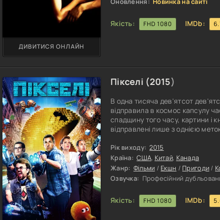
Оновлення:
Новинка на сайті
Якість:
IMDb:
FHD 1080
6.
ДИВИТИСЯ ОНЛАЙН
Пікселі (
2015
)
В одна тисяча дев'ятсот дев'ят
відправила в космос капсулу ча
спадщину того часу, картини і кн
відправлені лише з однією мето
існуємо і ці речі - наші найбіль
Повідомлення було відправлено 
Рік виходу:
2015
від нас за кілька сотень або тис
Країна:
США
,
Китай
,
Канада
Жанр:
Фільми
/
Екшн
/
Пригоди
/
К
Озвучка:
Професійний дубльован
Якість:
IMDb:
FHD 1080
5