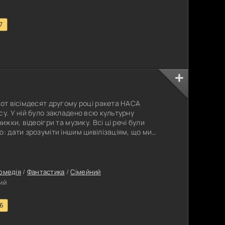
7
сот вісімдесят другому році ракета НАСА
су. У ній було закладено всю культурну
ижки, відеоігри та музику. Всі ці речі були
ю: дати зрозуміти іншим цивілізаціям, що ми
ші цінності і досягнення на даний момент.
для того, щоб домогтися миру з тими, хто живе
яч світлових років. Але
омедія
/
Фантастика
/
Сімейний
ий
.6