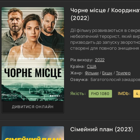
Чорне місце / Координа
(
2022
)
Дії фільму розвиваються в секрет
небезпечний терорист, який вир
призводить до запуску зворотног
створені для повного знищення 
Діючи жорстоко і холоднокровно
опиняється у нього на шляху. Ебб
Рік виходу:
2022
людиною. Вона робить усе можли
Країна:
США
Жанр:
Фільми
/
Екшн
/
Трилер
Озвучка:
Багатоголосий закадрови
Якість:
IMDb:
FHD 1080
4
ДИВИТИСЯ ОНЛАЙН
Сімейний план (
2023
)