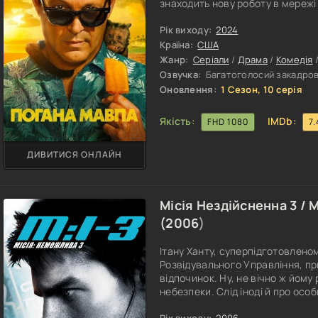
знаходить нову роботу в мережі
подобається, герой не в захваті
він може зробити? Але якщо ви 
Рік виходу:
2024
залишилося, що розводити рукам
Країна:
США
Жанр:
Серіали
/
Драма
/
Комедія
Озвучка:
Багатоголосий закадровий
Оновлення:
1 Сезон, 10 серія
Якість:
IMDb:
FHD 1080
7.
ДИВИТИСЯ ОНЛАЙН
Місія Нездійсненна 3 / 
(
2006
)
Ітану Ханту, суперпідготовлен
Розвідувального Управління, п
відпочинок. Ну, не вічно ж йом
небезпеки. Слід іноді й про ос
одружитися з Джулією, гарнень