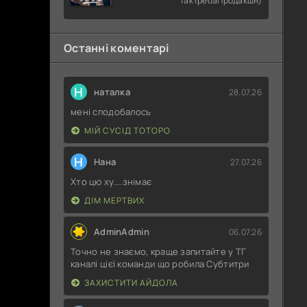
ТакТребаПродакшн)
Останні коментарі
Н
наталка
28.07.26
мені сподобалось
МІЙ СУСІД ТОТОРО
Н
Нана
27.07.26
Хто цю ху....знімає
ДІМ МЕРТВИХ
AdminAdmin
06.07.26
Точно не знаємо, краще запитайте у ТГ
каналі цієї команди що робила Субтитри
ЗАХИСТИТИ АЙДОЛА