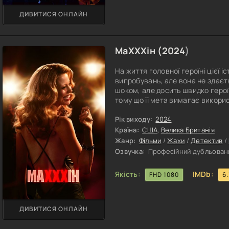
ДИВИТИСЯ ОНЛАЙН
МаXXXін (
2024
)
На життя головної героїні цієї 
випробувань, але вона не здаєтьс
шоком, але досить швидко герої
тому що її мета вимагає викорис
Героїні вистачить сміливості пе
якнайкраще: досить швидко вона
Рік виходу:
2024
але все-таки фільмі. Єдине, що 
Країна:
США
,
Велика Британія
Жанр:
Фільми
/
Жахи
/
Детектив
/
Озвучка:
Професійний дубльовани
Якість:
IMDb:
FHD 1080
6
ДИВИТИСЯ ОНЛАЙН