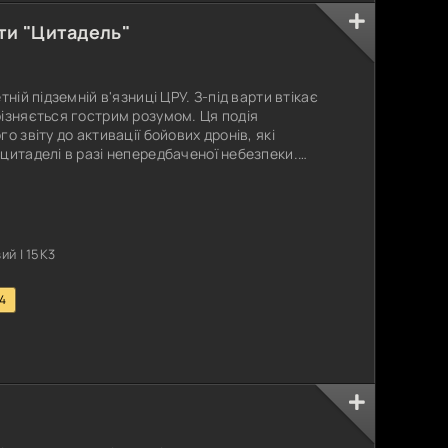
ти "Цитадель"
ній підземній в'язниці ЦРУ. З-під варти втікає
ізняється гострим розумом. Ця подія
о звіту до активації бойових дронів, які
цитаделі в разі непередбаченої небезпеки.
, злочинець позбавляється від усіх, хто
і - аналітик, у якої свої рахунки з цією
ве, щоб не тільки вижити, а й
й | 15K3
.4