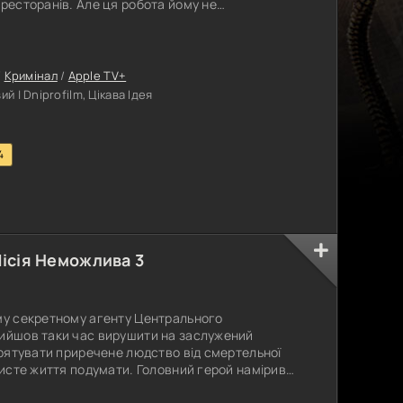
 ресторанів. Але ця робота йому не
, наскільки можна, чоловік би все змінив, але що
думаєте, що цьому екс-копу тільки й
и та охати, то ви дуже помиляєтеся.
/
Кримінал
/
Apple TV+
 | Dniprofilm, Цікава Ідея
4
Місія Неможлива 3
ому секретному агенту Центрального
рийшов таки час вирушити на заслужений
у рятувати приречене людство від смертельної
обисте життя подумати. Головний герой намірився
кою медсестричкою, і заразом займатися більш