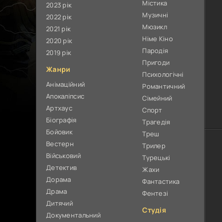
Містика
2023 рік
Музичні
2022 рік
Мюзикл
2021 рік
Німе Кіно
2020 рік
Пародія
2019 рік
Пригоди
Жанри
Психологічні
Анімаційний
Романтичний
Апокаліпсис
Сімейний
Артхаус
Спорт
Біографія
Трагедія
Бойовик
Треш
Вестерн
Трилер
Військовий
Турецькі
Детектив
Жахи
Дорама
Фантастика
Драма
Фентезі
Дитячий
Студія
Документальний