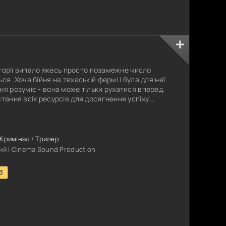
історії випало якесь просто позамежне число
я. Хоча бійня на техаській фермі і була для неї
ня розуміє - вона може тільки рухатися вперед,
тання всіх ресурсів для досягнення успіху.
ребратися до Лос-Анджелеса, і місто зустріне її
 отримає роль у нехай і досить другорядному,
турбує
Кримінал
/
Трилер
й | Cinema Sound Production
.3