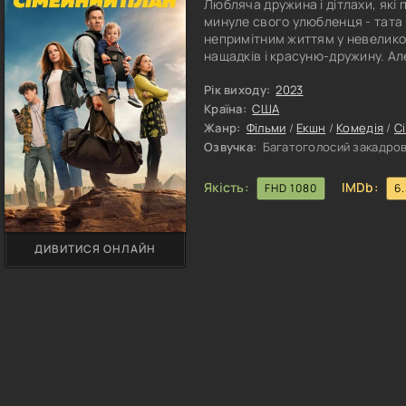
Любляча дружина і дітлахи, які 
минуле свого улюбленця - тата 
непримітним життям у невеликом
нащадків і красуню-дружину. Ал
з'являються закляті вороги. Де
продає дорогі автомобілі справ
Рік виходу:
2023
високопрофесійним кілером, як
Країна:
США
Жанр:
Фільми
/
Екшн
/
Комедія
/
С
Озвучка:
Багатоголосий закадрови
Якість:
IMDb:
FHD 1080
6
ДИВИТИСЯ ОНЛАЙН