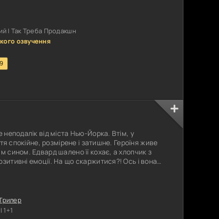
- тренувати новобранців, майбутніх
 патріотів. До речі, наречена хлопця навіть і
й | Так Треба Продакшн
кого озвучення
.9
е неподалік від міста Нью-Йорка. Втім, у
иття спокійне, розмірене і затишне. Героїня живе
м сином. Едвард шалено її кохає, а хлопчик з
зитивні емоції. На що скаржитися?! Ось і вона
удово і прекрасно. Але в один момент у неї
чається з французьким хлопцем, який є
тає життя героїні
Трилер
 1+1