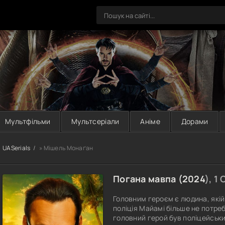
Мультфільми
Мультсеріали
Аніме
Дорами
UASerials
» Мішель Монаґан
Погана мавпа (
2024
), 1
Головним героєм є людина, якій
поліція Майамі більше не потре
головний герой був поліцейськи