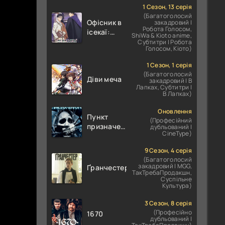
1 Сезон, 13 серія
(Багатоголосий
Офісник в
закадровий |
Робота Голосом,
ісекаї:
ShiWa & Kioto anime,
Справи
Субтитри | Робота
Голосом, Кіото)
Іншого
Світу
1 Сезон, 1 серія
залежать
(Багатоголосий
Діви меча
від
закадровий | В
Лапках, Субтитри |
Корпоративного
В Лапках)
Раба
Оновлення
Пункт
(Професійний
призначення
дубльований |
CineType)
4
9 Сезон, 4 серія
(Багатоголосий
закадровий | MGG,
Ґранчестер
ТакТребаПродакшн,
Суспільне
Культура)
3 Сезон, 8 серія
(Професійно
1670
дубльований |