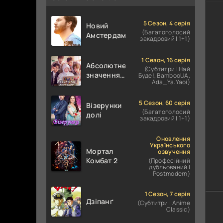
5 Сезон, 4 серія
Новий
(Багатоголосий
Амстердам
закадровий | 1+1)
1 Сезон, 16 серія
Абсолютне
(Субтитри | Най
значення
Буде!, BambooUA,
Ada_Ya.Yaoi)
кохання /
Абсолютне
значення
5 Сезон, 60 серія
Візерунки
(Багатоголосий
романтики
долі
закадровий | 1+1)
Оновлення
Українського
Мортал
озвучення
Комбат 2
(Професійний
дубльований |
Postmodern)
1 Сезон, 7 серія
Дзіпанґ
(Субтитри | Anime
Classic)