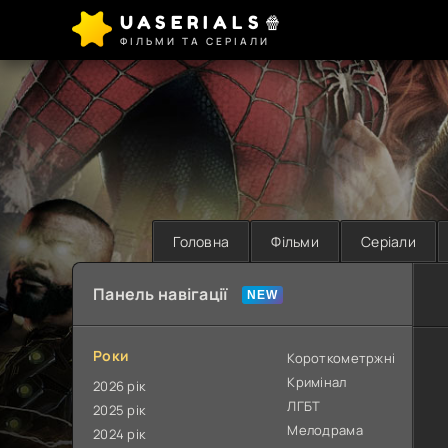
UASERIALS🍿
ФІЛЬМИ ТА СЕРІАЛИ
Головна
Фільми
Серіали
Панель навігації
Роки
Короткометржні
Кримінал
2026 рік
ЛГБТ
2025 рік
Мелодрама
2024 рік