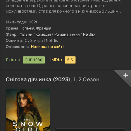
поворотів долі. Одна ніч, наповнена пристрастю і
можливостями, стає для кожного з них чимось більшим,
ніж просто зустріччю на вулиці. Магія ночі пробуджує
найпотаємніші бажання і страхи, змушуючи героїв
Рік виходу:
2021
відкривати себе по-справжньому. Що станеться, коли всі
Країна:
Іспанія
,
Франція
плани руйнуються, а погляди перетинаються під сяйвом
Жанр:
Фільми
/
Комедія
/
Романтичний
/
Netflix
зірок? Які таємниці розкриються, а які залишаться
Озвучка:
Субтитри | Netflix
прихованими під покривалом
Оновлення:
Новинка на сайті
Якість:
IMDb:
FHD 1080
5.5
Снігова дівчинка (
2023
), 1, 2 Сезон