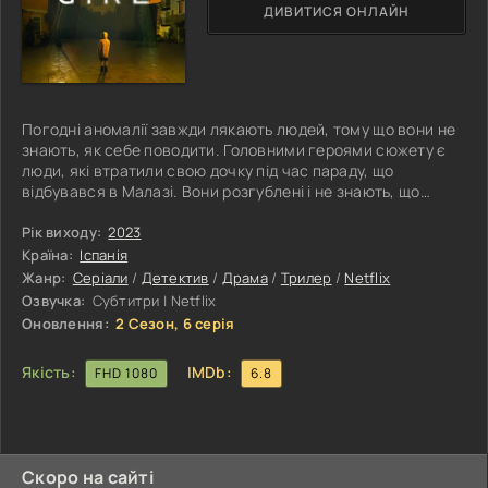
ДИВИТИСЯ ОНЛАЙН
Погодні аномалії завжди лякають людей, тому що вони не
знають, як себе поводити. Головними героями сюжету є
люди, які втратили свою дочку під час параду, що
відбувався в Малазі. Вони розгублені і не знають, що
робити. Справа в тому, що сімейна пара хотіла провести
ідеальні канікули, а тепер їхня дитина зникла. У матері
Рік виходу:
2023
батька справжня паніка, стан близький до істерики. Невже
Країна:
Іспанія
їхня дитина тепер ніколи не знайдеться? До того ж погода
Жанр:
Серіали
/
Детектив
/
Драма
/
Трилер
/
Netflix
не обіцяє бути ідеальною. Синоптики прогнозували
Озвучка:
Субтитри | Netflix
справжню
Оновлення:
2 Сезон, 6 серія
Якість:
IMDb:
FHD 1080
6.8
Скоро на сайті