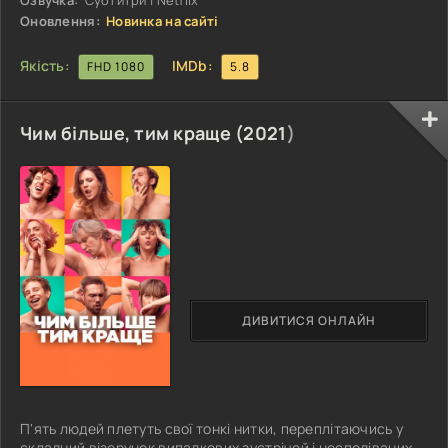
Озвучка:
Субтитри | Netflix
Оновлення:
Новинка на сайті
Якість:
IMDb:
FHD 1080
5.8
Чим більше, тим краще (
2021
)
ДИВИТИСЯ ОНЛАЙН
П'ять людей плетуть свої тонкі нитки, переплітаючись у
складний візерунок випадкових зустрічей і несподіваних