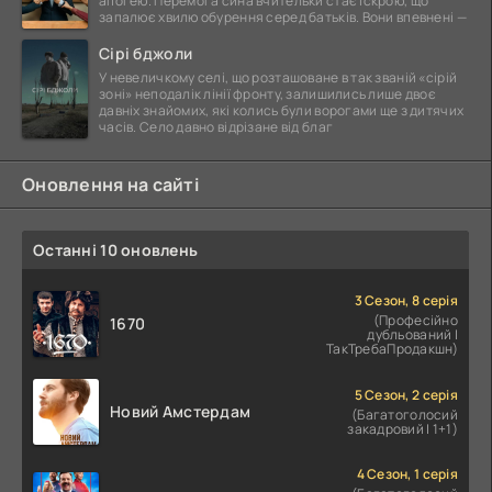
апогею. Перемога сина вчительки стає іскрою, що
запалює хвилю обурення серед батьків. Вони впевнені —
Сірі бджоли
У невеличкому селі, що розташоване в так званій «сірій
зоні» неподалік лінії фронту, залишились лише двоє
давніх знайомих, які колись були ворогами ще з дитячих
часів. Село давно відрізане від благ
Оновлення на сайті
Останні 10 оновлень
3 Сезон, 8 серія
(Професійно
1670
дубльований |
ТакТребаПродакшн)
5 Сезон, 2 серія
Новий Амстердам
(Багатоголосий
закадровий | 1+1)
4 Сезон, 1 серія