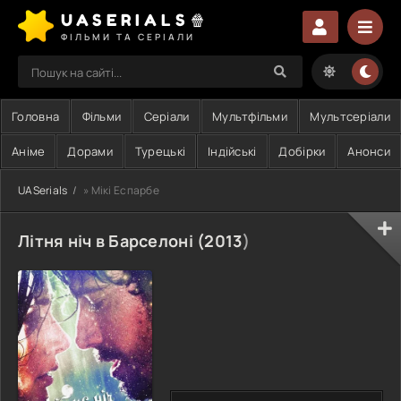
UASERIALS🍿
ФІЛЬМИ ТА СЕРІАЛИ
Головна
Фільми
Серіали
Мультфільми
Мультсеріали
Аніме
Дорами
Турецькі
Індійські
Добірки
Анонси
UASerials
» Мікі Еспарбе
Літня ніч в Барселоні (
2013
)