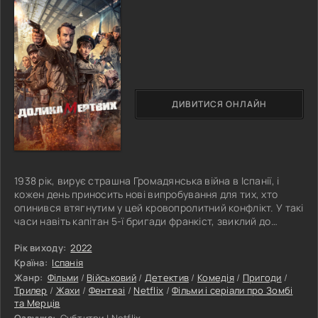
ДИВИТИСЯ ОНЛАЙН
1938 рік, вирує страшна Громадянська війна в Іспанії, і
кожен день приносить нові випробування для тих, хто
опинився втягнутим у цей кровопролитний конфлікт. У такі
часи навіть капітан 5-ї бригади франкіст, звиклий до
небезпеки, змушений ризикнути власним життям, щоб
врятуватися від кулі розстрілу. Погодившись на
Рік виходу:
2022
небезпечну місію, він змушений взяти в якості шофера
Країна:
Іспанія
молодого дезертира, який постає перед ворогами з
Жанр:
Фільми
/
Військовий
/
Детектив
/
Комедія
/
Пригоди
/
кожним кілометром шляху все сміливіше і впевненіше.
Трилер
/
Жахи
/
Фентезі
/
Netflix
/
Фільми і серіали про Зомбі
Подорож через лісову територію
та Мерців