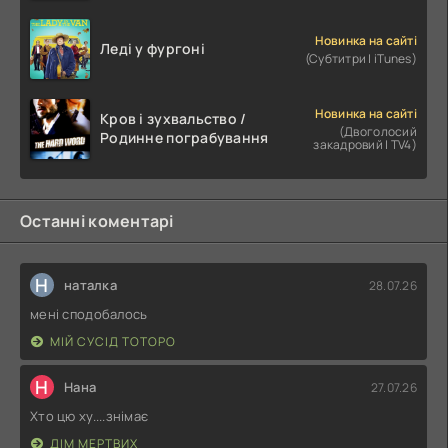
Новинка на сайті
Леді у фургоні
(Субтитри | iTunes)
Новинка на сайті
Кров і зухвальство /
(Двоголосий
Родинне пограбування
закадровий | TV4)
Останні коментарі
Н
наталка
28.07.26
мені сподобалось
МІЙ СУСІД ТОТОРО
Н
Нана
27.07.26
Хто цю ху....знімає
ДІМ МЕРТВИХ