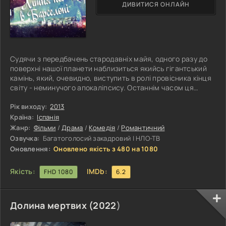
ДИВИТИСЯ ОНЛАЙН
Судячи з передбачень стародавніх майя, одного разу до
поверхні нашої планети наблизиться якийсь гігантський
камінь, який, очевидно, виступить в ролі провісника кінця
світу - неминучого апокаліпсису. Останнім часом ця
новина особливо актуальна, і більшість людей судорожно
чекають, коли ж настане та сама Година Х. Несподівано
Рік виходу:
2013
один молодий, але вже досить досвідчений іспанський
Країна:
Іспанія
астроном дійсно зумів відкрити якусь комету, що
Жанр:
Фільми
/
Драма
/
Комедія
/
Романтичний
пролетіла на дуже близькій відстані від Землі і отримала
Озвучка:
Багатоголосий закадровий | НЛО-ТВ
ім'я Роза, адже
Оновлення:
Оновлено якість з 480 на 1080
Якість:
IMDb:
FHD 1080
6.2
Долина мертвих (
2022
)