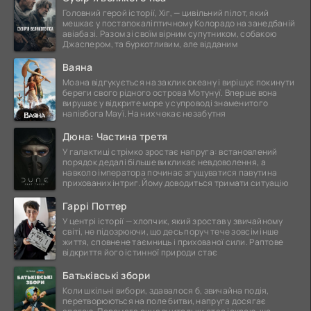
Головний герой історії, Хіг, — цивільний пілот, який
мешкає у постапокаліптичному Колорадо на занедбаній
авіабазі. Разом зі своїм вірним супутником, собакою
Джаспером, та буркотливим, але відданим
Ваяна
Моана відгукується на заклик океану і вирішує покинути
береги свого рідного острова Мотунуї. Вперше вона
вирушає у відкрите море у супроводі знаменитого
напівбога Мауї. На них чекає незабутня
Дюна: Частина третя
У галактиці стрімко зростає напруга: встановлений
порядок дедалі більше викликає невдоволення, а
навколо імператора починає згущуватися павутина
прихованих інтриг. Йому доводиться тримати ситуацію
Гаррі Поттер
У центрі історії — хлопчик, який зростав у звичайному
світі, не підозрюючи, що десь поруч тече зовсім інше
життя, сповнене таємниць і прихованої сили. Раптове
відкриття його істинної природи стає
Батьківські збори
Коли шкільні вибори, здавалося б, звичайна подія,
перетворюються на поле битви, напруга досягає