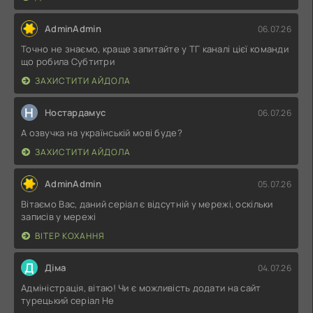
AdminAdmin
06.07.26
Точно не знаємо, краще запитайте у ТГ каналі цієї команди
що робила Субтитри
ЗАХИСТИТИ АЙДОЛА
Н
Ностардамус
06.07.26
А озвучка на українській мові буде?
ЗАХИСТИТИ АЙДОЛА
AdminAdmin
05.07.26
Вітаємо Вас, даний серіал є відсутній у мережі, оскільки
записів у мережі
ВІТЕР КОХАННЯ
Д
Діма
04.07.26
Адміністрація, вітаю! Чи є можливість додати на сайт
турецький серіал Не