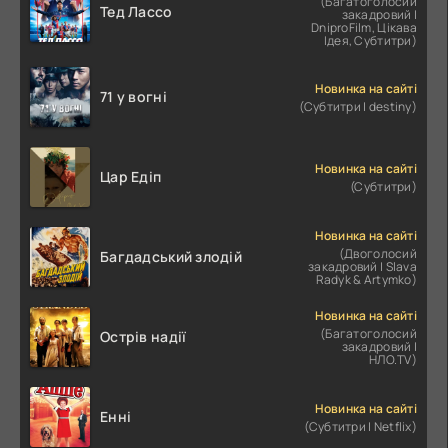
(Багатоголосий
Тед Лассо
закадровий |
DniproFilm, Цікава
Ідея, Субтитри)
Новинка на сайті
71 у вогні
(Субтитри | destiny)
Новинка на сайті
Цар Едіп
(Субтитри)
Новинка на сайті
(Двоголосий
Багдадський злодій
закадровий | Slava
Radyk & Artymko)
Новинка на сайті
(Багатоголосий
Острів надії
закадровий |
НЛО.TV)
Новинка на сайті
Енні
(Субтитри | Netflix)