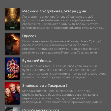
Месники: Сходження Доктора Дума
Легендарні супергерої знову об'єднуються, щоб
зустрітися з найнебезпечнішим випробуванням у
своєму житті. Після численних битв, болючих втрат і
важких перемог вони стали сильнішими, мудрішими та
ще
Одіссея
Після завершення Троянської війни цар Ітаки Одіссей
разом із невеликим загоном вирушає в довгу й
небезпечну подорож додому, де на нього вже багато
років чекає вірна дружина Пенелопа. Та шлях, який
Вуличний боєць
Події переносять у 1993 рік, де двоє колишніх бійців
вуличних поєдинків, які давно розійшлися різними
шляхами, змушені знову повернутися до світу жорстоких
сутичок. Їх спокій порушує поява загадкової
Знайомство з Факерами 3
Молодий чоловік Генрі виріс у родині, де спокій —
рідкісне явище, а будь-яке важливе рішення швидко
перетворюється на привід для суперечок і
непорозумінь. Коли він оголошує про намір одружитися,
це
Сузір’я великого пса