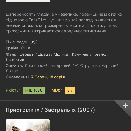
Дії переносять глядачів у невелике, провінційне містечко
під назвою Твін Пікс, що, на перший погляд, видається
вельми спокійним і розміреним місцем. Спочатку перед
приїжджими відкривається середньостатистичне
американське містечко, де все розвивається мирно. Але
несподівано для всіх на околиці відбувається резонансне
Рік виходу:
1990
вбивство місцевої красуні Лори Палмер, тіло якої було
Країна:
США
знайдено на озері, загорнуте в поліетилен. У поселення
Жанр:
Серіали
/
Драма
/
Містика
/
Кримінал
/
Трилер
/
відправляють агента ФБР - Купера, що має в компанії
Детектив
місцевого шерифа
Озвучка:
Двоголосий закадровий | 1+1, Стругачка, Чарівний
Ліхтар
Оновлення:
3 Сезон, 18 серія
Якість:
IMDb:
FHD 1080
8.7
Пристріли їх / Застрель їх (
2007
)