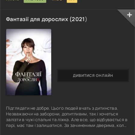
Фантазії для дорослих (
2021
)
ДИВИТИСЯ ОНЛАЙН
Підглядати не добре. Цього людей вчать з дитинства.
Незважаючи на заборони, допитливим, так і хочеться
залізти в чужі спальні та ліжка. Але все, що відбувається в
парі, має там і залишатися. За зачиненими дверима, коли
люди залишаються наодинці, може статися будь-що.