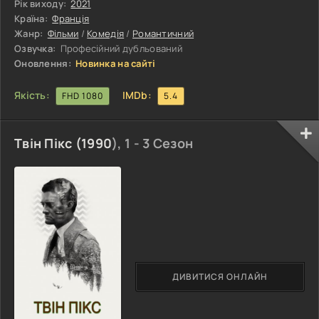
Інтимне життя людини має залишитися таємницею. У
Рік виходу:
2021
ліжку люди роблять солодке. Тільки часом «солодке» в
Країна:
Франція
понятті самої людини і закону - абсолютно протилежні
Жанр:
Фільми
/
Комедія
/
Романтичний
речі... За зачиненими дверима чужих спалень
Озвучка:
Професійний дубльований
відбуваються найрізноманітніші
Оновлення:
Новинка на сайті
Якість:
IMDb:
FHD 1080
5.4
Твін Пікс (
1990
), 1 - 3 Сезон
ДИВИТИСЯ ОНЛАЙН