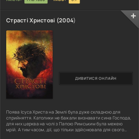
Страсті Христові (
2004
)
ДИВИТИСЯ ОНЛАЙН
Поява Ісуса Христа на Землі була дуже складною для
сприйняття. Католики не бажали визнавати сина Господа,
для них церква на чолі з Папою Римським була межею
мрій. А тим часом, дії, що тільки здійснювала для свого
часу дитина Бога, були неймовірно корисними і