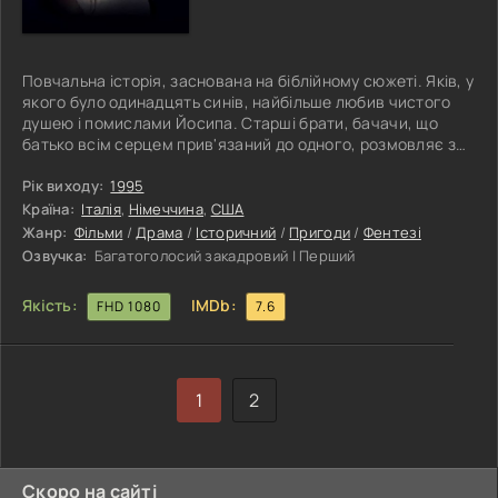
Повчальна історія, заснована на біблійному сюжеті. Яків, у
якого було одинадцять синів, найбільше любив чистого
душею і помислами Йосипа. Старші брати, бачачи, що
батько всім серцем прив'язаний до одного, розмовляє з
ним, наближає до себе і думає зробити його
спадкоємцем, а на них не звертає уваги, замислили
Рік виходу:
1995
недобре. Ненависть робить людей страшнішими, ніж звірі,
Країна:
Італія
,
Німеччина
,
США
брати продали Йосипа в рабство. Юнак виріс і змужнів у
Жанр:
Фільми
/
Драма
/
Історичний
/
Пригоди
/
Фентезі
неволі, його продають царедворцю фараона. Прекрасний
Озвучка:
Багатоголосий закадровий | Перший
раб сподобався дружині
Якість:
IMDb:
FHD 1080
7.6
1
2
Скоро на сайті