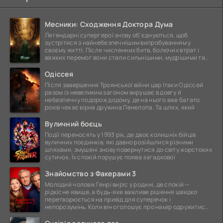
Месники: Сходження Доктора Дума
Легендарні супергерої знову об'єднуються, щоб
зустрітися з найнебезпечнішим випробуванням у
своєму житті. Після численних битв, болючих втрат і
важких перемог вони стали сильнішими, мудрішими та
ще
Одіссея
Після завершення Троянської війни цар Ітаки Одіссей
разом із невеликим загоном вирушає в довгу й
небезпечну подорож додому, де на нього вже багато
років чекає вірна дружина Пенелопа. Та шлях, який
Вуличний боєць
Події переносять у 1993 рік, де двоє колишніх бійців
вуличних поєдинків, які давно розійшлися різними
шляхами, змушені знову повернутися до світу жорстоких
сутичок. Їх спокій порушує поява загадкової
Знайомство з Факерами 3
Молодий чоловік Генрі виріс у родині, де спокій —
рідкісне явище, а будь-яке важливе рішення швидко
перетворюється на привід для суперечок і
непорозумінь. Коли він оголошує про намір одружитися,
це