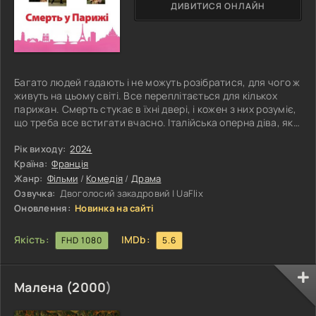
ДИВИТИСЯ ОНЛАЙН
Багато людей гадають і не можуть розібратися, для чого ж
живуть на цьому світі. Все переплітається для кількох
парижан. Смерть стукає в їхні двері, і кожен з них розуміє,
що треба все встигати вчасно. Італійська оперна діва, яка
дуже любить себе, несподівано опиняється в морзі. Як же
таке може бути? Втім, це неважливо, адже героїню забуде
Рік виходу:
2024
інше питання: діві здається, що її смерть пройшла
Країна:
Франція
непоміченою. Скандалістка розлючена, адже вона звикла
Жанр:
Фільми
/
Комедія
/
Драма
до загальної уваги. Чоловік, який є каскадером,
Озвучка:
Двоголосий закадровий | UaFlix
Оновлення:
Новинка на сайті
Якість:
IMDb:
FHD 1080
5.6
Малена (
2000
)