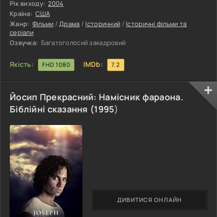
потрібними. Лікування від усіх хвороб, відновлення віри,
Рік виходу:
2004
відмова від багатств, все це просувала молода людина, і
Країна:
США
за все це зазнала в підсумку жахливого покарання. Фільм
Жанр:
Фільми
/
Драма
/
Історичний
/
Історичні фільми та
Страсті Христові, це свого роду занурення в минуле,
серіали
всього дванадцять
Озвучка:
Багатоголосий закадровий
Якість:
IMDb:
FHD 1080
7.2
Йосип Прекрасний: Намісник фараона.
Біблійні сказання (
1995
)
ДИВИТИСЯ ОНЛАЙН