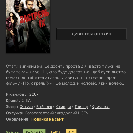
ДИВИТИСЯ ОНЛАЙН
Стати вигнанцем, це досить проста дія, варто тільки не
бути таким як усі, і цього буде достатньо, щоб суспільство
почало до тебе негативно ставитися. Головний герой
фільму «Пристрель їх» - це молодий чоловік, який волею
випадку з популярного менеджера перетворюється на
забитого хлопця, якому ніхто не бажає допомагати. Так,
Рік виходу:
2007
це частково було поразкою, але пішовши в тінь, хлопець
Країна:
США
почав спостерігати за світом з іншого боку, з його
Жанр:
Фільми
/
Бойовик
/
Комедія
/
Трилер
/
Кримінал
підступнішою, небезпечнішою, кровожерливішою
Озвучка:
Багатоголосий закадровий | ICTV
складовою, яка щороку
Оновлення:
Новинка на сайті
Якість:
IMDb:
FHD 1080
6.7