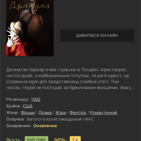
ДИВИТИСЯ ОНЛАЙН
Джонатан Харкер живе і працює в Лондоні. Аристократ,
чистої крові, з найбажанішим титулом, та ще й юрист, це
справжня мрія для представниць слабкої статі. Тим
часом, герой не поспішає за брехливими емоціями, йому
подобається його пасія, і він готовий з нею розвиватися
далі. Все йшло чудово, поки Джонатан не отримав
Рік виходу:
1992
запрошення від графа Дракули, відвідати його маєток в
Країна:
США
Трансільванії. Клієнт бажав приїхати до Англії, йому
Жанр:
Фільми
/
Драма
/
Жахи
/
Фентезі
/
Романтичний
подобалися місцеві красоти, але через недосвідченість,
Озвучка:
Багатоголосий закадровий | АМС
йому потрібен був
Оновлення:
Оновлення
Якість:
IMDb:
FHD 1080
7.4