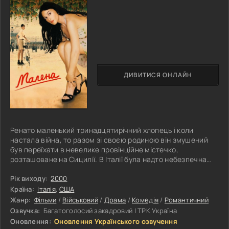
ДИВИТИСЯ ОНЛАЙН
Ренато маленький тринадцятирічний хлопець і коли
настала війна, то разом зі своєю родиною він змушений
був переїхати в невелике провінційне містечко,
розташоване на Сицилії. В Італії була надто небезпечна
ситуація, а тут же можна було жити у світі та спокій.
Опинившись на місці, батько купив Ренат велосипед і
Рік виходу:
2000
хлопчик став на ньому щодня кататися та вивчати нові
Країна:
Італія
,
США
місця. Незабаром у нього стали друзі і щоразу вони
Жанр:
Фільми
/
Військовий
/
Драма
/
Комедія
/
Романтичний
обговорювали одну прекрасну дівчину, яка була дочкою
Озвучка:
Багатоголосий закадровий | ТРК Україна
для викладача словесності. Її
Оновлення:
Оновлення Українського озвучення