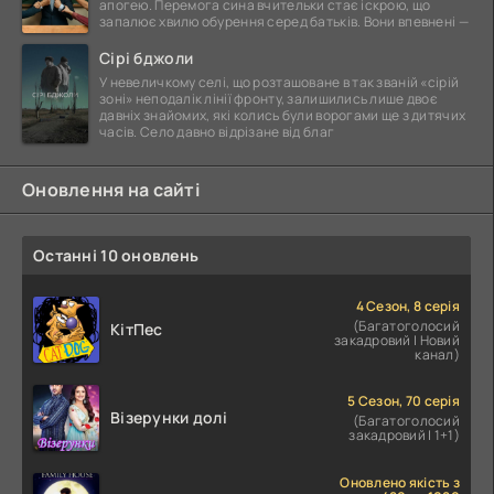
апогею. Перемога сина вчительки стає іскрою, що
запалює хвилю обурення серед батьків. Вони впевнені —
Сірі бджоли
У невеличкому селі, що розташоване в так званій «сірій
зоні» неподалік лінії фронту, залишились лише двоє
давніх знайомих, які колись були ворогами ще з дитячих
часів. Село давно відрізане від благ
Оновлення на сайті
Останні 10 оновлень
4 Сезон, 8 серія
(Багатоголосий
КітПес
закадровий | Новий
канал)
5 Сезон, 70 серія
Візерунки долі
(Багатоголосий
закадровий | 1+1)
Оновлено якість з