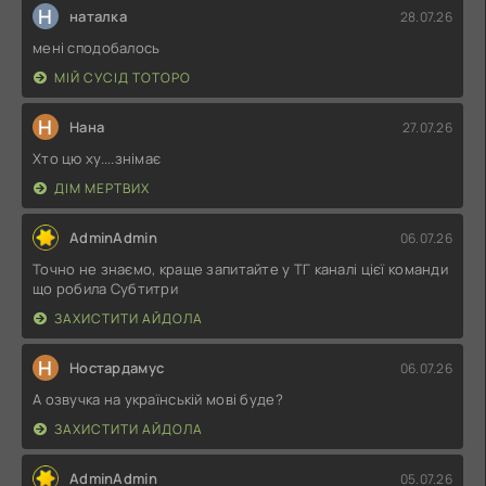
Н
наталка
28.07.26
мені сподобалось
МІЙ СУСІД ТОТОРО
Н
Нана
27.07.26
Хто цю ху....знімає
ДІМ МЕРТВИХ
AdminAdmin
06.07.26
Точно не знаємо, краще запитайте у ТГ каналі цієї команди
що робила Субтитри
ЗАХИСТИТИ АЙДОЛА
Н
Ностардамус
06.07.26
А озвучка на українській мові буде?
ЗАХИСТИТИ АЙДОЛА
AdminAdmin
05.07.26