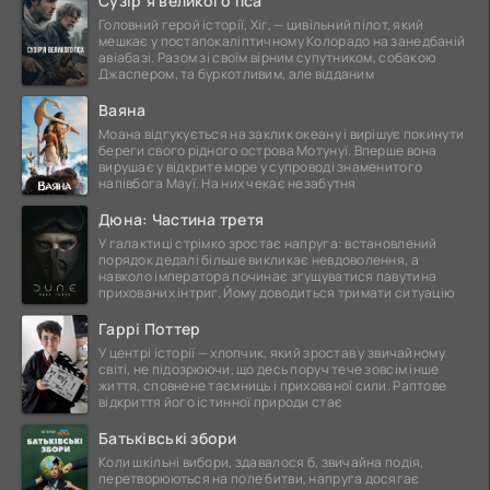
Сузір’я великого пса
Головний герой історії, Хіг, — цивільний пілот, який
мешкає у постапокаліптичному Колорадо на занедбаній
авіабазі. Разом зі своїм вірним супутником, собакою
Джаспером, та буркотливим, але відданим
Ваяна
Моана відгукується на заклик океану і вирішує покинути
береги свого рідного острова Мотунуї. Вперше вона
вирушає у відкрите море у супроводі знаменитого
напівбога Мауї. На них чекає незабутня
Дюна: Частина третя
У галактиці стрімко зростає напруга: встановлений
порядок дедалі більше викликає невдоволення, а
навколо імператора починає згущуватися павутина
прихованих інтриг. Йому доводиться тримати ситуацію
Гаррі Поттер
У центрі історії — хлопчик, який зростав у звичайному
світі, не підозрюючи, що десь поруч тече зовсім інше
життя, сповнене таємниць і прихованої сили. Раптове
відкриття його істинної природи стає
Батьківські збори
Коли шкільні вибори, здавалося б, звичайна подія,
перетворюються на поле битви, напруга досягає