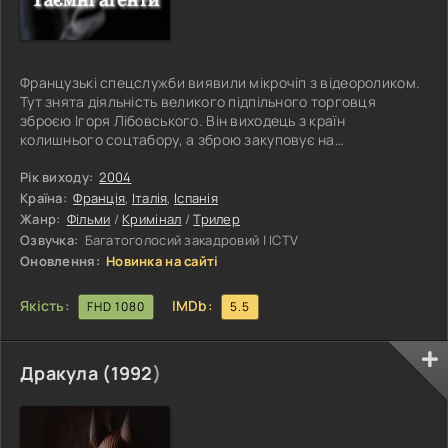
Французькі спецслужби виявили мікрочіп з відеороликом.
Тут знята діяльність великого підпільного торговця
зброєю Ігоря Лібовського. Він виходець з країн
колишнього соцтабору, а зброю закуповує на
пострадянському просторі, а потім за допомогою
контрабанди переправляє її в потрібні місця — гарячі
Рік виходу:
2004
точки. Французам вдалося накрити канал, де
Країна:
Франція
,
Італія
,
Іспанія
переправляли зброю в Анголу. Це найбідніша африканська
Жанр:
Фільми
/
Кримінал
/
Трилер
місцевість, де війна йде повним ходом. Необхідно
Озвучка:
Багатоголосий закадровий | ICTV
перешкодити всім планам негідника. Ліза працює на
Оновлення:
Новинка на сайті
велику
Якість:
IMDb:
FHD 1080
5.5
Дракула (
1992
)