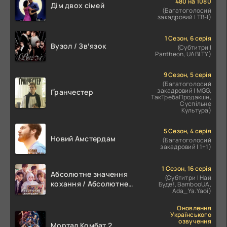
480 на 1080
Дім двох сімей
(Багатоголосий
закадровий | ТВ-І)
1 Сезон, 6 серія
Вузол / Звʼязок
(Субтитри |
Pantheon, UABLTY)
9 Сезон, 5 серія
(Багатоголосий
закадровий | MGG,
Ґранчестер
ТакТребаПродакшн,
Суспільне
Культура)
5 Сезон, 4 серія
Новий Амстердам
(Багатоголосий
закадровий | 1+1)
1 Сезон, 16 серія
Абсолютне значення
(Субтитри | Най
кохання / Абсолютне
Буде!, BambooUA,
Ada_Ya.Yaoi)
значення романтики
Оновлення
Українського
озвучення
Мортал Комбат 2