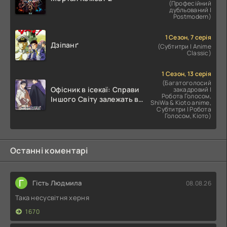
(Професійний
дубльований |
Postmodern)
1 Сезон, 7 серія
Дзіпанґ
(Субтитри | Anime
Classic)
1 Сезон, 13 серія
(Багатоголосий
Офісник в ісекаї: Справи
закадровий |
Робота Голосом,
Іншого Світу залежать від
ShiWa & Kioto anime,
Корпоративного Раба
Субтитри | Робота
Голосом, Кіото)
Останні коментарі
Г
Гість Людмила
08.08.26
Така несусвітня херня
1670