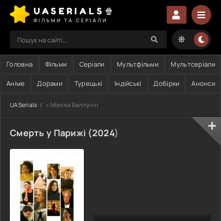
UASERIALS🍿
ФІЛЬМИ ТА СЕРІАЛИ
Головна
Фільми
Серіали
Мультфільми
Мультсеріали
Аніме
Дорами
Турецькі
Індійські
Добірки
Анонси
UASerials
» Моніка Беллуччі
Смерть у Парижі (
2024
)