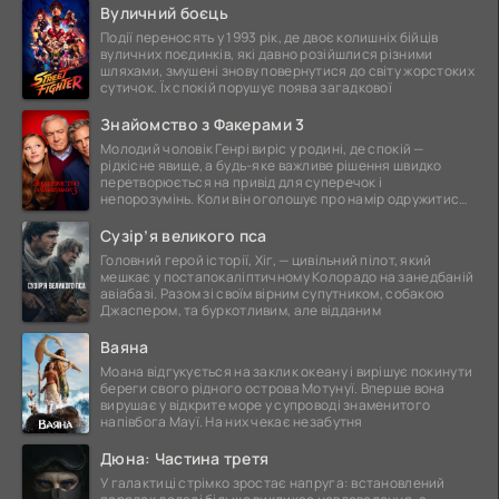
Вуличний боєць
Події переносять у 1993 рік, де двоє колишніх бійців
вуличних поєдинків, які давно розійшлися різними
шляхами, змушені знову повернутися до світу жорстоких
сутичок. Їх спокій порушує поява загадкової
Знайомство з Факерами 3
Молодий чоловік Генрі виріс у родині, де спокій —
рідкісне явище, а будь-яке важливе рішення швидко
перетворюється на привід для суперечок і
непорозумінь. Коли він оголошує про намір одружитися,
це
Сузір’я великого пса
Головний герой історії, Хіг, — цивільний пілот, який
мешкає у постапокаліптичному Колорадо на занедбаній
авіабазі. Разом зі своїм вірним супутником, собакою
Джаспером, та буркотливим, але відданим
Ваяна
Моана відгукується на заклик океану і вирішує покинути
береги свого рідного острова Мотунуї. Вперше вона
вирушає у відкрите море у супроводі знаменитого
напівбога Мауї. На них чекає незабутня
Дюна: Частина третя
У галактиці стрімко зростає напруга: встановлений