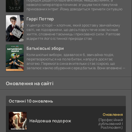
порядок дедалі більше викликає невдоволення, а
навколо імператора починає згущуватися павутина
прихованих інтриг. Йому доводиться тримати ситуацію
Гаррі Поттер
У центрі історії — хлопчик, який зростав у звичайному
світі, не підозрюючи, що десь поруч тече зовсім інше
життя, сповнене таємниць і прихованої сили. Раптове
відкриття його істинної природи стає
Батьківські збори
Коли шкільні вибори, здавалося б, звичайна подія,
перетворюються на поле битви, напруга досягає
апогею. Перемога сина вчительки стає іскрою, що
запалює хвилю обурення серед батьків. Вони впевнені —
Оновлення на сайті
Останні 10 оновлень
Оновлення
(Професійний
Найдовша подорож
дубльований |
Postmodern)