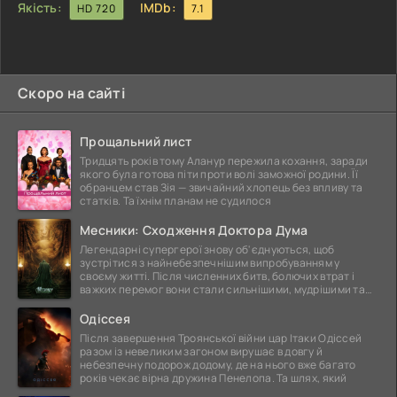
Якість:
IMDb:
HD 720
7.1
Скоро на сайті
Прощальний лист
Тридцять років тому Аланур пережила кохання, заради
якого була готова піти проти волі заможної родини. Її
обранцем став Зія — звичайний хлопець без впливу та
статків. Та їхнім планам не судилося
Месники: Сходження Доктора Дума
Легендарні супергерої знову об'єднуються, щоб
зустрітися з найнебезпечнішим випробуванням у
своєму житті. Після численних битв, болючих втрат і
важких перемог вони стали сильнішими, мудрішими та
ще
Одіссея
Після завершення Троянської війни цар Ітаки Одіссей
разом із невеликим загоном вирушає в довгу й
небезпечну подорож додому, де на нього вже багато
років чекає вірна дружина Пенелопа. Та шлях, який