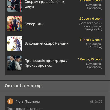
1 Сезон, 2 серія
Спершу працюй, потім
(Субтитри |
цілуй
Pantheon)
2 Сезон, 6 серія
(Багатоголосий
Суперники
закадровий |
ГайдаМайк)
1 Сезон, 4 серія
Закопаний скарб Нанани
(Субтитри |
AniTube)
1 Сезон, 10 серія
Пропозиція прокурора /
(Субтитри |
Прокурорська
Pantheon)
пропозиція
Останні коментарі
Г
Гість Людмила
08.08.26
Така несусвітня херня