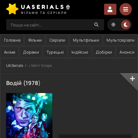
UASERIALS🍿
ФІЛЬМИ ТА СЕРІАЛИ
Головна
Фільми
Серіали
Мультфільми
Мультсеріали
Аніме
Дорами
Турецькі
Індійські
Добірки
Анонси
UASerials
» Метт Кларк
Водій (
1978
)