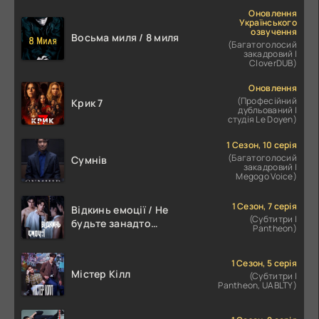
Оновлення
Українського
озвучення
Восьма миля / 8 миля
(Багатоголосий
закадровий |
CloverDUB)
Оновлення
(Професійний
Крик 7
дубльований |
студія Le Doyen)
1 Сезон, 10 серія
(Багатоголосий
Сумнів
закадровий |
Megogo Voice)
1 Сезон, 7 серія
Відкинь емоції / Не
(Субтитри |
будьте занадто
Pantheon)
емоційними
1 Сезон, 5 серія
Містер Кілл
(Субтитри |
Pantheon, UABLTY)