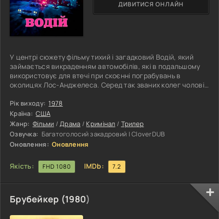
ДИВИТИСЯ ОНЛАЙН
У центрі сюжету фільму тихий і загадковий Водій, який
займається викраденням автомобілів, які в подальшому
використовує для втечі при скоєнні пограбувань в
околицях Лос-Анджелеса. Серед так званих колег чоловік
відомий за неймовірну майстерність і відповідну таланту
вартість послуг, проте слава викрадача поширилася і за
Рік виходу:
1978
межі злочинного світу – і тепер по його сліду йде
Країна:
США
неврівноважений детектив, одержимий бажанням зловити
Жанр:
Фільми
/
Драма
/
Кримінал
/
Трилер
злочинця. Довгий час Водієві щастило, проте спроба
Озвучка:
Багатоголосий закадровий | CloverDUB
обікрасти черговий банк
Оновлення:
Оновлення
Якість:
IMDb:
FHD 1080
7.2
Брубейкер (
1980
)