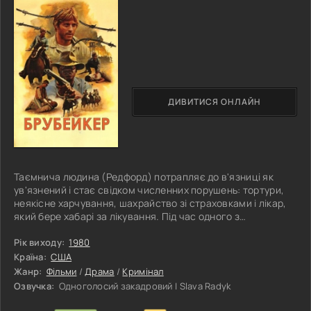
ДИВИТИСЯ ОНЛАЙН
Таємнича людина (Редфорд) потрапляє до в'язниці як
ув'язнений і стає свідком численних порушень: тортури,
неякісне харчування, шахрайство зі страховками і лікар,
який бере хабарі за лікування. Під час одного з
протистоянь він, на подив як ув'язнених, так і
адміністрації, розкриває свою особистість і виявляється
Рік виходу:
1980
новим начальником в'язниці Генрі Брубейкером. Він
Країна:
США
намагається реформувати в'язницю відповідно до своїх
Жанр:
Фільми
/
Драма
/
Кримінал
ідеалів і поглядів, приділяючи особливу увагу правам
Озвучка:
Одноголосий закадровий | Slava Radyk
людини і перевихованню