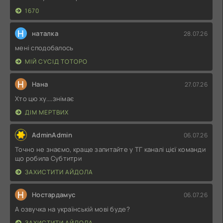
1670
Н
наталка
28.07.26
мені сподобалось
МІЙ СУСІД ТОТОРО
Н
Нана
27.07.26
Хто цю ху....знімає
ДІМ МЕРТВИХ
AdminAdmin
06.07.26
Точно не знаємо, краще запитайте у ТГ каналі цієї команди
що робила Субтитри
ЗАХИСТИТИ АЙДОЛА
Н
Ностардамус
06.07.26
А озвучка на українській мові буде?
ЗАХИСТИТИ АЙДОЛА