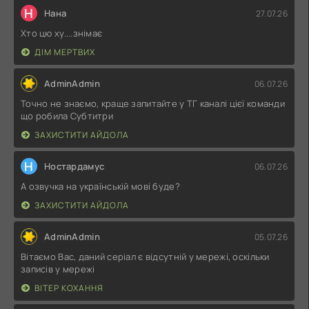
Н
Нана
27.07.26
Хто цю ху....знімає
ДІМ МЕРТВИХ
AdminAdmin
06.07.26
Точно не знаємо, краще запитайте у ТГ каналі цієї команди
що робила Субтитри
ЗАХИСТИТИ АЙДОЛА
Н
Ностардамус
06.07.26
А озвучка на українській мові буде?
ЗАХИСТИТИ АЙДОЛА
AdminAdmin
05.07.26
Вітаємо Вас, даний серіал є відсутній у мережі, оскільки
записів у мережі
ВІТЕР КОХАННЯ