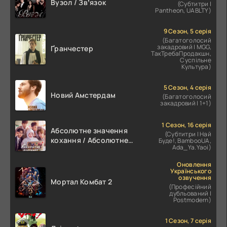
Вузол / Звʼязок
(Субтитри |
Pantheon, UABLTY)
9 Сезон, 5 серія
(Багатоголосий
закадровий | MGG,
Ґранчестер
ТакТребаПродакшн,
Суспільне
Культура)
5 Сезон, 4 серія
Новий Амстердам
(Багатоголосий
закадровий | 1+1)
1 Сезон, 16 серія
Абсолютне значення
(Субтитри | Най
кохання / Абсолютне
Буде!, BambooUA,
Ada_Ya.Yaoi)
значення романтики
Оновлення
Українського
озвучення
Мортал Комбат 2
(Професійний
дубльований |
Postmodern)
1 Сезон, 7 серія