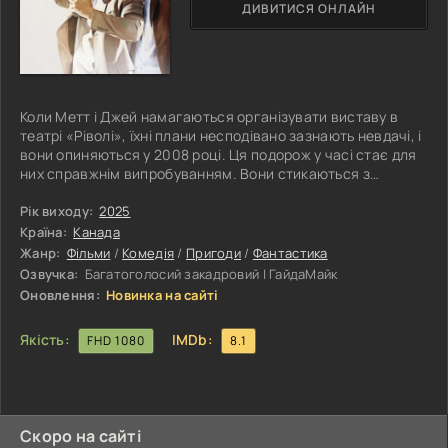
ДИВИТИСЯ ОНЛАЙН
Коли Метт і Джей намагаються організувати виставу в
театрі «Ріволі», їхні плани несподівано зазнають невдачі, і
вони опиняються у 2008 році. Ця подорож у часі стає для
них справжнім випробуванням. Вони стикаються з
безліччю складних ситуацій, які вимагають від них
кмітливості та винахідливості. Обидва герої намагаються
Рік виходу:
2025
розібратися в нових обставинах, зберегти своє звичне
Країна:
Канада
життя і знайти спосіб повернутися назад у свій час.
Жанр:
Фільми
/
Комедія
/
Пригоди
/
Фантастика
Паралельно вони усвідомлюють, наскільки змінився світ
Озвучка:
Багатоголосий закадровий | ГайдаМайк
навколо них за ці
Оновлення:
Новинка на сайті
Якість:
IMDb:
FHD 1080
8.1
Скоро на сайті