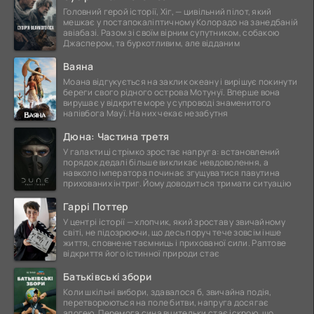
Головний герой історії, Хіг, — цивільний пілот, який
мешкає у постапокаліптичному Колорадо на занедбаній
авіабазі. Разом зі своїм вірним супутником, собакою
Джаспером, та буркотливим, але відданим
Ваяна
Моана відгукується на заклик океану і вирішує покинути
береги свого рідного острова Мотунуї. Вперше вона
вирушає у відкрите море у супроводі знаменитого
напівбога Мауї. На них чекає незабутня
Дюна: Частина третя
У галактиці стрімко зростає напруга: встановлений
порядок дедалі більше викликає невдоволення, а
навколо імператора починає згущуватися павутина
прихованих інтриг. Йому доводиться тримати ситуацію
Гаррі Поттер
У центрі історії — хлопчик, який зростав у звичайному
світі, не підозрюючи, що десь поруч тече зовсім інше
життя, сповнене таємниць і прихованої сили. Раптове
відкриття його істинної природи стає
Батьківські збори
Коли шкільні вибори, здавалося б, звичайна подія,
перетворюються на поле битви, напруга досягає
апогею. Перемога сина вчительки стає іскрою, що