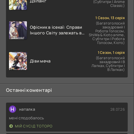
Дзіпанґ
(Субтитри | Anime
Classic)
1 Сезон, 13 серія
(Багатоголосий
Офісник в ісекаї: Справи
закадровий |
Робота Голосом,
Іншого Світу залежать від
ShiWa & Kioto anime,
Корпоративного Раба
Субтитри | Робота
Голосом, Кіото)
1 Сезон, 1 серія
(Багатоголосий
Діви меча
закадровий | В
Лапках, Субтитри |
В Лапках)
Останні коментарі
Н
наталка
28.07.26
мені сподобалось
МІЙ СУСІД ТОТОРО