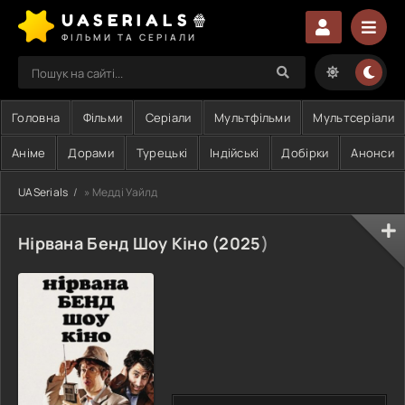
UASERIALS🍿
ФІЛЬМИ ТА СЕРІАЛИ
Головна
Фільми
Серіали
Мультфільми
Мультсеріали
Аніме
Дорами
Турецькі
Індійські
Добірки
Анонси
UASerials
» Медді Уайлд
Нірвана Бенд Шоу Кіно (
2025
)