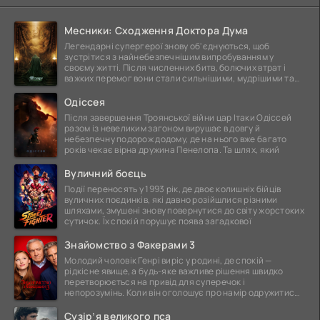
Месники: Сходження Доктора Дума
Легендарні супергерої знову об'єднуються, щоб
зустрітися з найнебезпечнішим випробуванням у
своєму житті. Після численних битв, болючих втрат і
важких перемог вони стали сильнішими, мудрішими та
ще
Одіссея
Після завершення Троянської війни цар Ітаки Одіссей
разом із невеликим загоном вирушає в довгу й
небезпечну подорож додому, де на нього вже багато
років чекає вірна дружина Пенелопа. Та шлях, який
Вуличний боєць
Події переносять у 1993 рік, де двоє колишніх бійців
вуличних поєдинків, які давно розійшлися різними
шляхами, змушені знову повернутися до світу жорстоких
сутичок. Їх спокій порушує поява загадкової
Знайомство з Факерами 3
Молодий чоловік Генрі виріс у родині, де спокій —
рідкісне явище, а будь-яке важливе рішення швидко
перетворюється на привід для суперечок і
непорозумінь. Коли він оголошує про намір одружитися,
це
Сузір’я великого пса