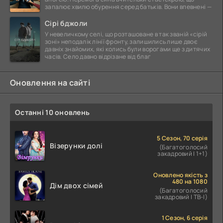
запалює хвилю обурення серед батьків. Вони впевнені —
Сірі бджоли
У невеличкому селі, що розташоване в так званій «сірій
зоні» неподалік лінії фронту, залишились лише двоє
давніх знайомих, які колись були ворогами ще з дитячих
часів. Село давно відрізане від благ
Оновлення на сайті
Останні 10 оновлень
5 Сезон, 70 серія
Візерунки долі
(Багатоголосий
закадровий | 1+1)
Оновлено якість з
480 на 1080
Дім двох сімей
(Багатоголосий
закадровий | ТВ-І)
1 Сезон, 6 серія