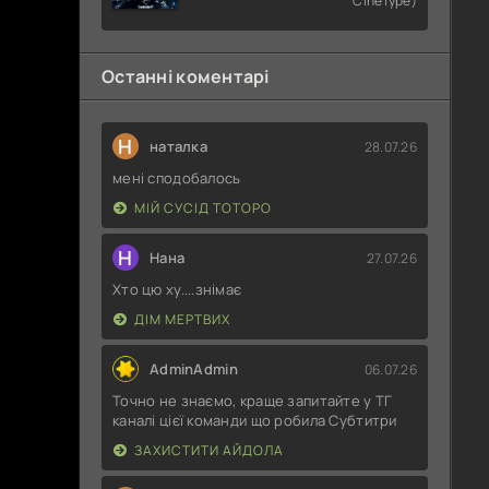
CineType)
4
Останні коментарі
Н
наталка
28.07.26
мені сподобалось
МІЙ СУСІД ТОТОРО
Н
Нана
27.07.26
Хто цю ху....знімає
ДІМ МЕРТВИХ
AdminAdmin
06.07.26
Точно не знаємо, краще запитайте у ТГ
каналі цієї команди що робила Субтитри
ЗАХИСТИТИ АЙДОЛА