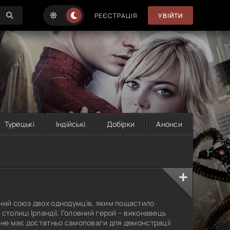
РЕЄСТРАЦІЯ
УВІЙТИ
Турецькі
Індійські
Добірки
Анонси
аний союз двох однодумців, яким пощастило
столиці Ірландії. Головний герой – виконавець
й не має достатньо самоповаги для демонстрації