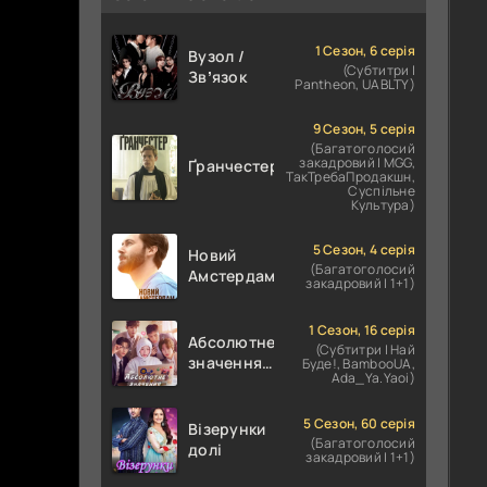
1 Сезон, 6 серія
Вузол /
(Субтитри |
Звʼязок
Pantheon, UABLTY)
9 Сезон, 5 серія
(Багатоголосий
закадровий | MGG,
Ґранчестер
ТакТребаПродакшн,
Суспільне
Культура)
5 Сезон, 4 серія
Новий
(Багатоголосий
Амстердам
закадровий | 1+1)
1 Сезон, 16 серія
Абсолютне
(Субтитри | Най
значення
Буде!, BambooUA,
Ada_Ya.Yaoi)
кохання /
Абсолютне
значення
5 Сезон, 60 серія
Візерунки
(Багатоголосий
романтики
долі
закадровий | 1+1)