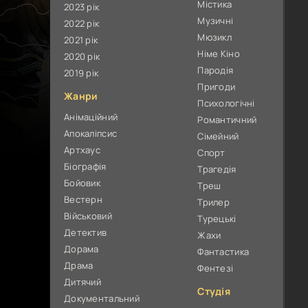
Містика
2023 рік
Музичні
2022 рік
Мюзикл
2021 рік
Німе Кіно
2020 рік
Пародія
2019 рік
Пригоди
Жанри
Психологічні
Анімаційний
Романтичний
Апокаліпсис
Сімейний
Артхаус
Спорт
Біографія
Трагедія
Бойовик
Треш
Вестерн
Трилер
Військовий
Турецькі
Детектив
Жахи
Дорама
Фантастика
Драма
Фентезі
Дитячий
Студія
Документальний