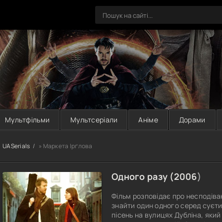
Мультфільми
Мультсеріали
Аніме
Дорами
UASerials
» Маркета Ірґлова
Одного разу (
2006
)
Фільм розповідає про несподів
знайти один одного серед суєти 
пісень на вулицях Дубліна, яки