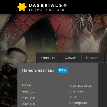
UASERIALS🍿
ФІЛЬМИ ТА СЕРІАЛИ
Головна
Фільми
Серіали
Панель навігації
Роки
Короткометржні
Кримінал
2026 рік
ЛГБТ
2025 рік
Мелодрама
2024 рік