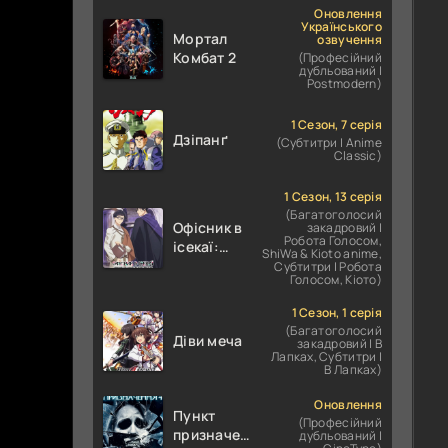
Оновлення
Українського
Мортал
озвучення
Комбат 2
(Професійний
дубльований |
Postmodern)
1 Сезон, 7 серія
Дзіпанґ
(Субтитри | Anime
Classic)
1 Сезон, 13 серія
(Багатоголосий
Офісник в
закадровий |
Робота Голосом,
ісекаї:
ShiWa & Kioto anime,
Справи
Субтитри | Робота
Голосом, Кіото)
Іншого
Світу
1 Сезон, 1 серія
залежать
(Багатоголосий
Діви меча
від
закадровий | В
Лапках, Субтитри |
Корпоративного
В Лапках)
Раба
Оновлення
Пункт
(Професійний
призначення
дубльований |