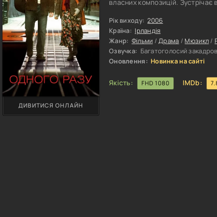
власних композицій. Зустрічає 
знайти своє покликання у неося
Об'єднавшись, вони впізнають в
Рік виходу:
2006
натхнення, здатне привести до 
Країна:
Ірландія
Жанр:
Фільми
/
Драма
/
Мюзикл
/
Озвучка:
Багатоголосий закадрови
Оновлення:
Новинка на сайті
Якість:
IMDb:
FHD 1080
7.
ДИВИТИСЯ ОНЛАЙН