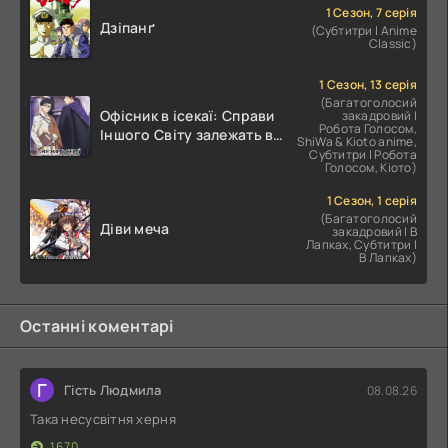
1 Сезон, 7 серія
Дзіпанґ
(Субтитри | Anime
Classic)
1 Сезон, 13 серія
(Багатоголосий
Офісник в ісекаї: Справи
закадровий |
Робота Голосом,
Іншого Світу залежать від
ShiWa & Kioto anime,
Корпоративного Раба
Субтитри | Робота
Голосом, Кіото)
1 Сезон, 1 серія
(Багатоголосий
Діви меча
закадровий | В
Лапках, Субтитри |
В Лапках)
Останні коментарі
Г
Гість Людмила
08.08.26
Така несусвітня херня
1670