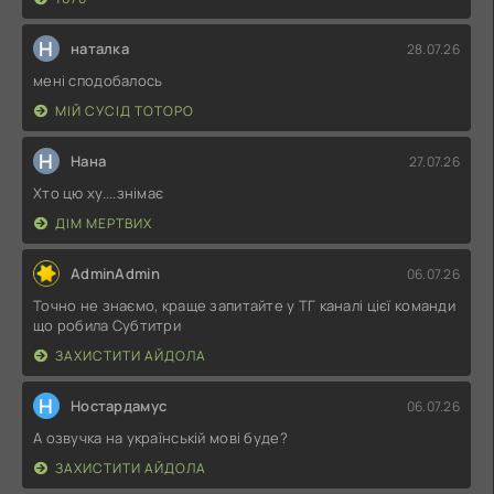
Н
наталка
28.07.26
мені сподобалось
МІЙ СУСІД ТОТОРО
Н
Нана
27.07.26
Хто цю ху....знімає
ДІМ МЕРТВИХ
AdminAdmin
06.07.26
Точно не знаємо, краще запитайте у ТГ каналі цієї команди
що робила Субтитри
ЗАХИСТИТИ АЙДОЛА
Н
Ностардамус
06.07.26
А озвучка на українській мові буде?
ЗАХИСТИТИ АЙДОЛА