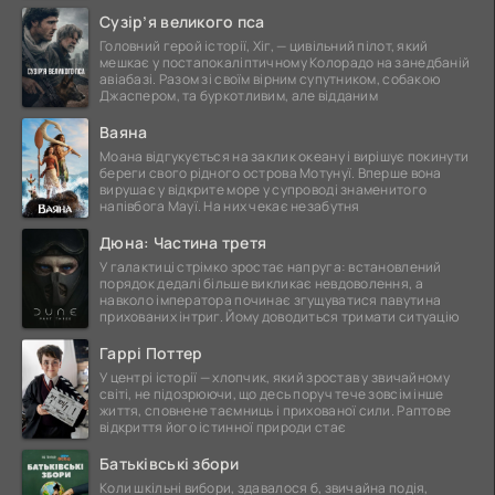
це
Сузір’я великого пса
Головний герой історії, Хіг, — цивільний пілот, який
мешкає у постапокаліптичному Колорадо на занедбаній
авіабазі. Разом зі своїм вірним супутником, собакою
Джаспером, та буркотливим, але відданим
Ваяна
Моана відгукується на заклик океану і вирішує покинути
береги свого рідного острова Мотунуї. Вперше вона
вирушає у відкрите море у супроводі знаменитого
напівбога Мауї. На них чекає незабутня
Дюна: Частина третя
У галактиці стрімко зростає напруга: встановлений
порядок дедалі більше викликає невдоволення, а
навколо імператора починає згущуватися павутина
прихованих інтриг. Йому доводиться тримати ситуацію
Гаррі Поттер
У центрі історії — хлопчик, який зростав у звичайному
світі, не підозрюючи, що десь поруч тече зовсім інше
життя, сповнене таємниць і прихованої сили. Раптове
відкриття його істинної природи стає
Батьківські збори
Коли шкільні вибори, здавалося б, звичайна подія,