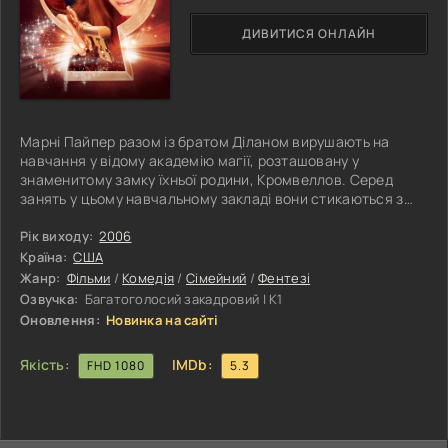
ДИВИТИСЯ ОНЛАЙН
Марні Пайпер разом із братом Діланом вирушають на
навчання у відому академію магії, розташовану у
знаменитому замку їхньої родини, Кромвеллов. Серед
занять у цьому навчальному закладі вони стикаються з
хитрими «Зловісними сестрами», які миттєво
привертають увагу Ділана. Незважаючи на те, що школа
Рік виходу:
2006
запроваджує нові заборони на використання магії, Марні
Країна:
США
виявляє стародавній амулет – спадщину свого роду, якою
Жанр:
Фільми
/
Комедія
/
Сімейний
/
Фентезі
зацікавилися підозрілі сестри з нечистими намірами.
Озвучка:
Багатоголосий закадровий | К1
Облаштовуючись у новій обстановці,
Оновлення:
Новинка на сайті
Якість:
IMDb:
FHD 1080
5.3