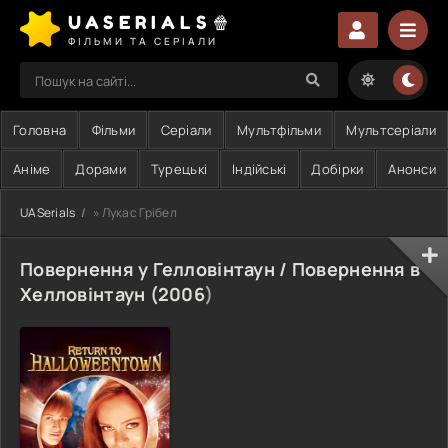
UASERIALS🍿
ФІЛЬМИ ТА СЕРІАЛИ
Головна
Фільми
Серіали
Мультфільми
Мультсеріали
Аніме
Дорами
Турецькі
Індійські
Добірки
Анонси
UASerials
» Лукас Грібел
Повернення у Гелловінтаун / Повернення в
Хелловінтаун (
2006
)