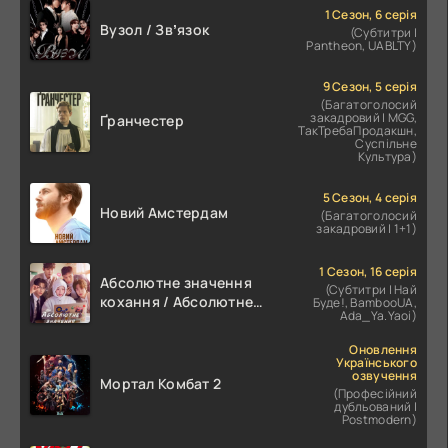
1 Сезон, 6 серія
Вузол / Звʼязок
(Субтитри |
Pantheon, UABLTY)
9 Сезон, 5 серія
(Багатоголосий
закадровий | MGG,
Ґранчестер
ТакТребаПродакшн,
Суспільне
Культура)
5 Сезон, 4 серія
Новий Амстердам
(Багатоголосий
закадровий | 1+1)
1 Сезон, 16 серія
Абсолютне значення
(Субтитри | Най
кохання / Абсолютне
Буде!, BambooUA,
Ada_Ya.Yaoi)
значення романтики
Оновлення
Українського
озвучення
Мортал Комбат 2
(Професійний
дубльований |
Postmodern)