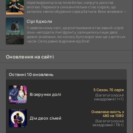
перетворюються на поле битви, напруга досягає
апогею. Перемога сина вчительки стає іскрою, що
запалює хвилю обурення серед батьків. Вони впевнені —
Сірі бджоли
У невеличкому селі, що розташоване в так званій «сірій
зоні» неподалік лінії фронту, залишились лише двоє
давніх знайомих, які колись були ворогами ще з дитячих
часів. Село давно відрізане від благ
Оновлення на сайті
Останні 10 оновлень
5 Сезон, 70 серія
Візерунки долі
(Багатоголосий
закадровий | 1+1)
Оновлено якість з
480 на 1080
Дім двох сімей
(Багатоголосий
закадровий | ТВ-І)