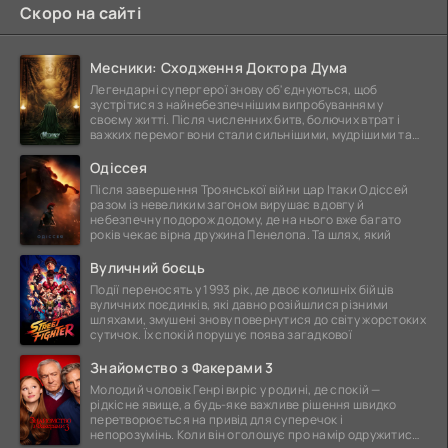
Скоро на сайті
Месники: Сходження Доктора Дума
Легендарні супергерої знову об'єднуються, щоб
зустрітися з найнебезпечнішим випробуванням у
своєму житті. Після численних битв, болючих втрат і
важких перемог вони стали сильнішими, мудрішими та
ще
Одіссея
Після завершення Троянської війни цар Ітаки Одіссей
разом із невеликим загоном вирушає в довгу й
небезпечну подорож додому, де на нього вже багато
років чекає вірна дружина Пенелопа. Та шлях, який
Вуличний боєць
Події переносять у 1993 рік, де двоє колишніх бійців
вуличних поєдинків, які давно розійшлися різними
шляхами, змушені знову повернутися до світу жорстоких
сутичок. Їх спокій порушує поява загадкової
Знайомство з Факерами 3
Молодий чоловік Генрі виріс у родині, де спокій —
рідкісне явище, а будь-яке важливе рішення швидко
перетворюється на привід для суперечок і
непорозумінь. Коли він оголошує про намір одружитися,