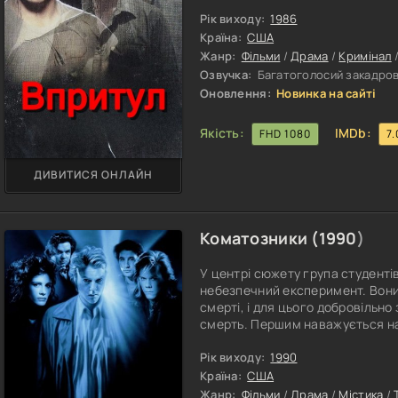
занурюється у світ злочинності
боку батька і змушений зробити
Рік виходу:
1986
власною совістю. Фільм дає зм
Країна:
США
Жанр:
Фільми
/
Драма
/
Кримінал
Озвучка:
Багатоголосий закадров
Оновлення:
Новинка на сайті
Якість:
IMDb:
FHD 1080
7.
ДИВИТИСЯ ОНЛАЙН
Коматозники (
1990
)
У центрі сюжету група студентів
небезпечний експеримент. Вони 
смерті, і для цього добровільно
смерть. Першим наважується на
цілеспрямований молодий чолові
клінічної смерті, його бачення 
Рік виходу:
1990
групи. Натхненні його досвідом,
Країна:
США
Жанр:
Фільми
/
Драма
/
Містика
/