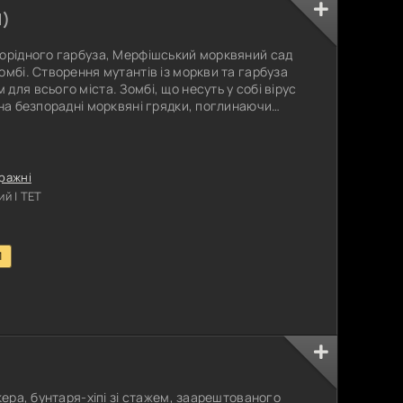
1
)
жорідного гарбуза, Мерфішський морквяний сад
омбі. Створення мутантів із моркви та гарбуза
ля всього міста. Зомбі, що несуть у собі вірус
 на безпорадні морквяні грядки, поглинаючи
идкістю. Жителі Мерфі опинилися в полоні
и боротися за виживання і захист свого
зомбі-мутантів.
ражні
й | ТЕТ
1
)
кера, бунтаря-хіпі зі стажем, заарештованого