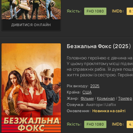
Якість:
IMDb:
FHD 1080
8.
ДИВИТИСЯ ОНЛАЙН
Безжальна Фокс (
2025
)
Головною героїнею є дівчина на 
У цьому проклятому місці під 
на справжніх рабів. Їй дуже пощ
життя разом із сестрою. Героїн
прокляте минуле сім'ї. Все йде
наздоганяє. Сестра головної гер
Рік виходу:
2025
деякий час вона отримує посла
Країна:
США
Жанр:
Фільми
/
Кримінал
/
Трилер
Озвучка:
Аматори | Uaflix
Оновлення:
Новинка на сайті
Якість:
IMDb:
FHD 1080
4.