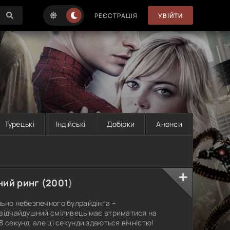
РЕЄСТРАЦІЯ
УВІЙТИ
Турецькі
Індійські
Добірки
Анонси
ний ринг (
2001
)
льно небезпечного булрайдінґа –
 відчайдушний сміливець має втриматися на
 секунд, але ці секунди здаються вічністю!