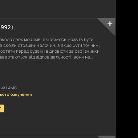
1992
)
вколо двох моряків, які ось-ось можуть бути
в скоїли страшний злочин, а якщо бути точним,
остати перед судом і відповісти за свої вчинки.
двертаються від відповідальності, вони не
не. Адвокатом у них стає нащадок найкращих
Головним героєм стає саме цей чоловік. Тепер
двох вбивць.
ий | АМС
кого озвучення
7