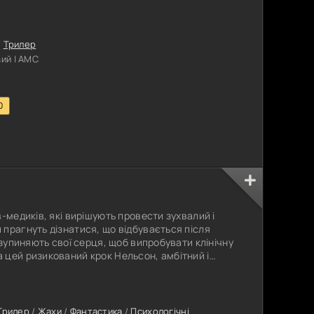
 та насильства, Бред опиняється під тиском з
 вибір між сімейними зобов'язаннями і своєю
огу глядачам зануритися в
/
Трилер
ий | АМС
0
-медиків, які вирішують провести зухвалий і
прагнуть дізнатися, що відбувається після
 зупиняють свої серця, щоб випробувати клінічну
 цей ризикований крок Нельсон, амбітний і
к. Після його успішного повернення зі стану
і переживання починають турбувати інших членів
 інші студенти -
Трилер
/
Жахи
/
Фантастика
/
Психологічні