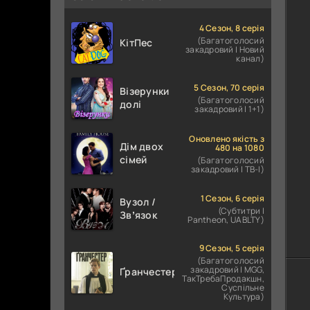
4 Сезон, 8 серія
(Багатоголосий
КітПес
закадровий | Новий
канал)
5 Сезон, 70 серія
Візерунки
(Багатоголосий
долі
закадровий | 1+1)
Оновлено якість з
Дім двох
480 на 1080
сімей
(Багатоголосий
закадровий | ТВ-І)
1 Сезон, 6 серія
Вузол /
(Субтитри |
Звʼязок
Pantheon, UABLTY)
9 Сезон, 5 серія
(Багатоголосий
закадровий | MGG,
Ґранчестер
ТакТребаПродакшн,
Суспільне
Культура)