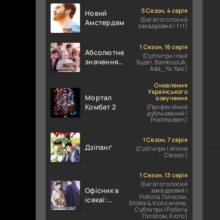
5 Сезон, 4 серія
Новий
(Багатоголосий
Амстердам
закадровий | 1+1)
1 Сезон, 16 серія
Абсолютне
(Субтитри | Най
значення
Буде!, BambooUA,
Ada_Ya.Yaoi)
кохання /
Абсолютне
Оновлення
значення
Українського
Мортал
озвучення
романтики
Комбат 2
(Професійний
дубльований |
Postmodern)
1 Сезон, 7 серія
Дзіпанґ
(Субтитри | Anime
Classic)
1 Сезон, 13 серія
(Багатоголосий
Офісник в
закадровий |
Робота Голосом,
ісекаї:
ShiWa & Kioto anime,
Справи
Субтитри | Робота
Голосом, Кіото)
Іншого