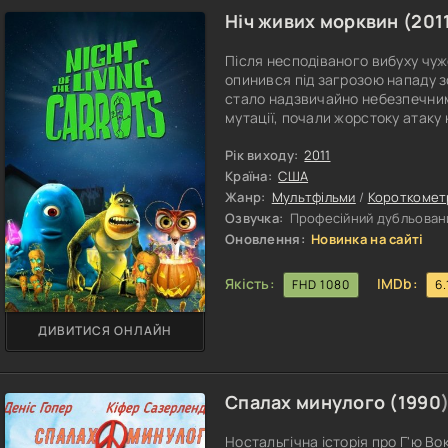
Ніч живих морквин (
201
Після несподіваного вибуху чу
опинився під загрозою нападу з
стало надзвичайно небезпечним д
мутації, почали жорстоку атаку
свіже коріння з неймовірною шв
божевільних подій, змушені бул
Рік виходу:
2011
унікального саду від зловісних 
Країна:
США
Жанр:
Мультфільми
/
Короткомет
Озвучка:
Професійний дубльовани
Оновлення:
Новинка на сайті
Якість:
IMDb:
FHD 1080
6.
ДИВИТИСЯ ОНЛАЙН
Спалах минулого (
1990
Ностальгічна історія про Г'ю Во