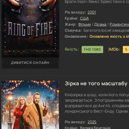
Брати Ілай і Хенкс Брекстони є
ризикованому спорті. Вони завжд
повсякденному житті. Але ситуа
Рік виходу:
2001
закохується в дівчину Хенкса. Ц
Країна:
США
стосунки, і
Жанр:
Фільми
/
Драма
/
Романтич
Озвучка:
Багатоголосий закадрови
Оновлення:
Оновлено якість з 4
Якість:
IMDb:
FHD 1080
5
ДИВИТИСЯ ОНЛАЙН
Зірка не того масштабу 
Кінозірка в шоці, коли його по
закривається. З погіршенням ка
відправитися до Англії, сподів
лондонського Вест-Енду. Однак
коли він опиняється в тихому ан
різдвяній виставі — традиційному
Рік виходу:
2025
номери та активне залучення мі
Країна:
Велика Британія