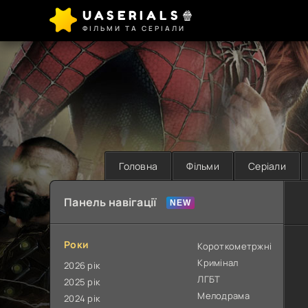
UASERIALS🍿
ФІЛЬМИ ТА СЕРІАЛИ
Головна
Фільми
Серіали
Панель навігації
Роки
Короткометржні
Кримінал
2026 рік
ЛГБТ
2025 рік
Мелодрама
2024 рік