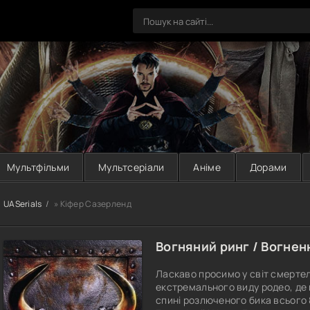
Мультфільми
Мультсеріали
Аніме
Дорами
UASerials
» Кіфер Сазерленд
Вогняний ринг / Вогнен
Ласкаво просимо у світ смерте
екстремального виду родео, де
спині розлюченого бика всього 8