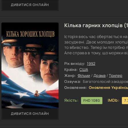
ДИВИТИСЯ ОНЛАЙН
Кілька гарних хлопців (
Історія весь час обертається на
засуджені. Двоє молодих хлопці
то вбивство. Тепер їм потрібно п
Але справа в тому, що моряки ві
збираються відповідати за скоє
людей, які захищали невинних. 
Рік виходу:
1992
на його плечі лягла захист цих 
Країна:
США
Жанр:
Фільми
/
Драма
/
Трилер
Озвучка:
Багатоголосий закадров
Оновлення:
Оновлення Українсь
Якість:
IMDb:
FHD 1080
7.
ДИВИТИСЯ ОНЛАЙН