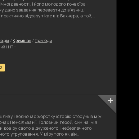
чної давності, і його молодого конвоїра -
у дано завдання перевезти до в'язниці
рактично відразу тікає від Бакнера, а той,
упає в конфлікт із місцевим шерифом.
едія
/
Кримінал
/
Пригоди
ий | НТН
.2
шливу і водночас жорстку історію стосунків між
нах Пенсільванії. Головний герой, син на ім'я
 довіру свого відчуженого і небезпечного
ого угруповання. У міру того як він