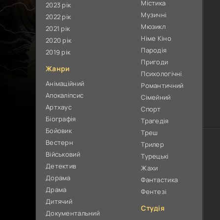
Містика
2023 рік
Музичні
2022 рік
Мюзикл
2021 рік
Німе Кіно
2020 рік
Пародія
2019 рік
Пригоди
Жанри
Психологічні
Анімаційний
Романтичний
Апокаліпсис
Сімейний
Артхаус
Спорт
Біографія
Трагедія
Бойовик
Треш
Вестерн
Трилер
Військовий
Турецькі
Детектив
Жахи
Дорама
Фантастика
Драма
Фентезі
Дитячий
Студія
Документальний