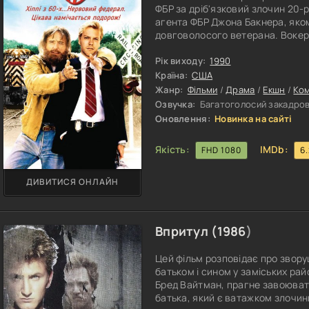
ФБР за дріб'язковий злочин 20-рі
агента ФБР Джона Бакнера, яком
довговолосого ветерана. Вокер п
намагаючись його зловити, вст
Рік виходу:
1990
Країна:
США
Жанр:
Фільми
/
Драма
/
Екшн
/
Ком
Озвучка:
Багатоголосий закадров
Оновлення:
Новинка на сайті
Якість:
IMDb:
FHD 1080
6
ДИВИТИСЯ ОНЛАЙН
Впритул (
1986
)
Цей фільм розповідає про звору
батьком і сином у заміських райо
Бред Вайтман, прагне завоювати
батька, який є ватажком злочинн