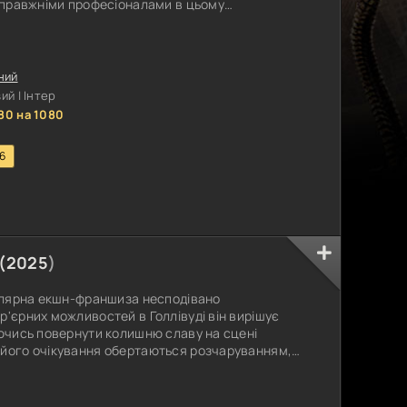
 справжніми професіоналами в цьому
и підтримують один одного і на арені, і в
ція кардинально змінюється, коли Ілай
я зрада загрожує зруйнувати їхні братські
ний
й | Інтер
80 на 1080
.6
(
2025
)
пулярна екшн-франшиза несподівано
р'єрних можливостей в Голлівуді він вирішує
аючись повернути колишню славу на сцені
 його очікування обертаються розчаруванням,
глійському селі і отримує роль у місцевій
 шоу, яке включає в себе пісні, танці, комедійні
сцевих жителів. В оточенні