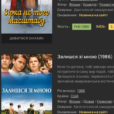
Жанр:
Фільми
/
Комедія
/
Романти
Озвучка:
Двоголосий закадровий |
Оновлення:
Новинка на сайті
Якість:
IMDb:
FHD 1080
5
ДИВИТИСЯ ОНЛАЙН
Залишся зі мною (
1986
)
Коли ти дитина, тобі завжди хо
потрапити в саму вир подій, тоб
Залишися зі мною, переносить г
звичайне американське містечко
підлітка. Правоохоронці без зв
вже тиждень, а жодних доказів, н
Рік виходу:
1986
питань, і не більше. Четверо дру
Країна:
США
Жанр:
Фільми
/
Драма
/
Кримінал
Озвучка:
Багатоголосий закадрови
Оновлення:
Новинка на сайті