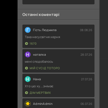
Світу
залежать
від
Останні коментарі
Корпоративного
Раба
Г
Гість Людмила
08.08.26
Така несусвітня херня
1670
Н
наталка
28.07.26
мені сподобалось
МІЙ СУСІД ТОТОРО
Н
Нана
27.07.26
Хто цю ху....знімає
ДІМ МЕРТВИХ
AdminAdmin
06.07.26