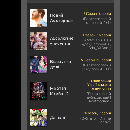
5 Сезон, 4 серія
Новий
(Багатоголосий
Амстердам
закадровий | 1+1)
1 Сезон, 16 серія
Абсолютне
(Субтитри | Най
значення
Буде!, BambooUA,
Ada_Ya.Yaoi)
кохання /
Абсолютне
значення
5 Сезон, 60 серія
Візерунки
(Багатоголосий
романтики
долі
закадровий | 1+1)
Оновлення
Українського
Мортал
озвучення
Комбат 2
(Професійний
дубльований |
Postmodern)
1 Сезон, 7 серія
Дзіпанґ
(Субтитри | Anime
Classic)