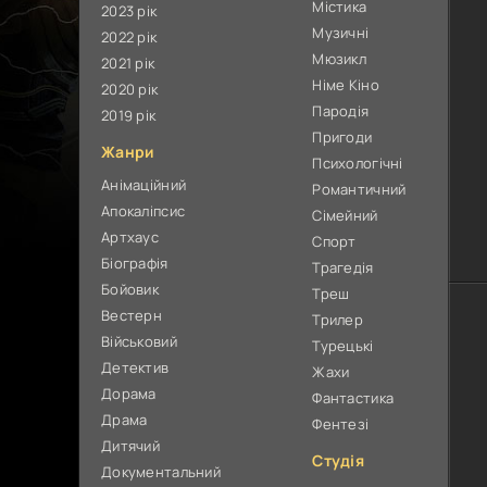
Містика
2023 рік
Музичні
2022 рік
Мюзикл
2021 рік
Німе Кіно
2020 рік
Пародія
2019 рік
Пригоди
Жанри
Психологічні
Анімаційний
Романтичний
Апокаліпсис
Сімейний
Артхаус
Спорт
Біографія
Трагедія
Бойовик
Треш
Вестерн
Трилер
Військовий
Турецькі
Детектив
Жахи
Дорама
Фантастика
Драма
Фентезі
Дитячий
Студія
Документальний