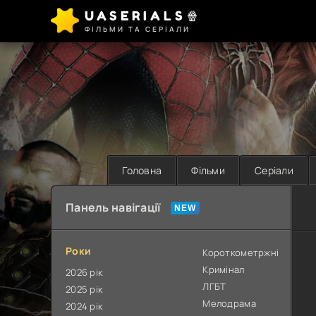
UASERIALS🍿
ФІЛЬМИ ТА СЕРІАЛИ
Головна
Фільми
Серіали
Панель навігації
Роки
Короткометржні
Кримінал
2026 рік
ЛГБТ
2025 рік
Мелодрама
2024 рік