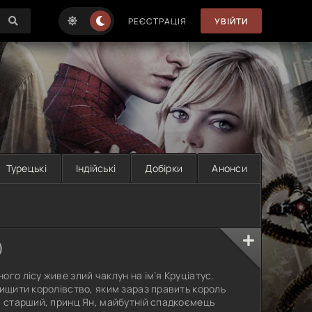
РЕЄСТРАЦІЯ
УВІЙТИ
Турецькі
Індійські
Добірки
Анонси
)
го лісу живе злий чаклун на ім’я Круціатус.
нищити королівство, яким зараз править король
: старший, принц Ян, майбутній спадкоємець