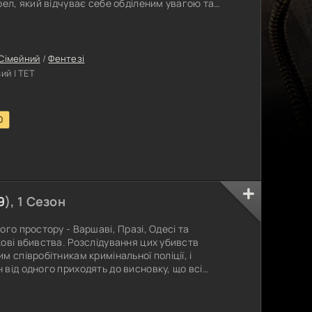
рел, який відчуває себе обділеним увагою та
оїм зловісним слугою Пакостою, Карел вирішує
 наповнену магічними артефактами, що
має намір використати цю силу,
Сімейний
/
Фентезі
ий | ТЕТ
0
9
), 1 Сезон
го простору - Варшаві, Празі, Одесі та
ові вбивства. Розслідування цих убивств
 співробітникам кримінальної поліції, і
від одного приходять до висновку, що всі
епер, щоб розкрити ці злочини, їм доведеться