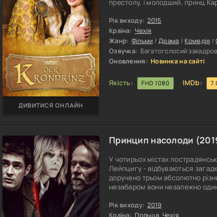
престолу, і молодший, принц Ка
недооціненим. Підбурюваний св
пробратися в закриту кімнату,
Рік виходу:
2015
залишилися після чаклуна. Він 
Країна:
Чехія
Жанр:
Фільми
/
Драма
/
Комедія
/
Озвучка:
Багатоголосий закадров
Оновлення:
Новинка на сайті
Якість:
IMDb:
FHD 1080
7.
ДИВИТИСЯ ОНЛАЙН
Принцип насолоди (
201
У чотирьох містах пострадянсько
Лейпцигу - відбуваються загадк
доручено трьом абсолютно різним
незабаром вони незалежно один 
вбивства пов'язані між собою. Т
об'єднати свої зусилля.
Рік виходу:
2019
Країна:
Польща
,
Чехія