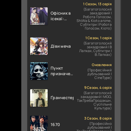
1 Сезон, 13 серія
(Багатоголосий
Офісник в
закадровий |
Робота Голосом,
ісекаї:
ShiWa & Kioto anime,
Справи
Субтитри | Робота
Голосом, Кіото)
Іншого
Світу
1 Сезон, 1 серія
залежать
(Багатоголосий
Діви меча
від
закадровий | В
Лапках, Субтитри |
Корпоративного
В Лапках)
Раба
Оновлення
Пункт
(Професійний
призначення
дубльований |
CineType)
4
9 Сезон, 4 серія
(Багатоголосий
закадровий | MGG,
Ґранчестер
ТакТребаПродакшн,
Суспільне
Культура)
3 Сезон, 8 серія
(Професійно
1670
дубльований |