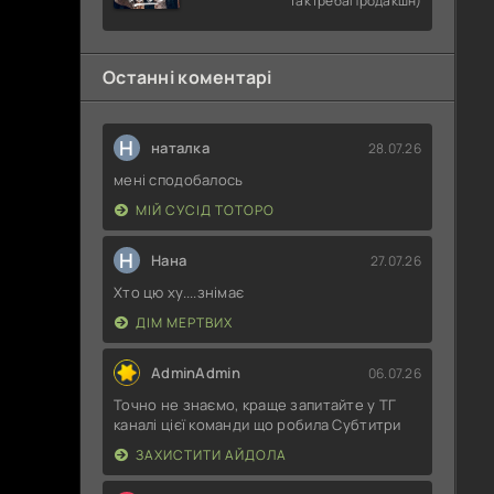
ТакТребаПродакшн)
Останні коментарі
Н
наталка
28.07.26
мені сподобалось
МІЙ СУСІД ТОТОРО
Н
Нана
27.07.26
Хто цю ху....знімає
ДІМ МЕРТВИХ
AdminAdmin
06.07.26
Точно не знаємо, краще запитайте у ТГ
каналі цієї команди що робила Субтитри
ЗАХИСТИТИ АЙДОЛА