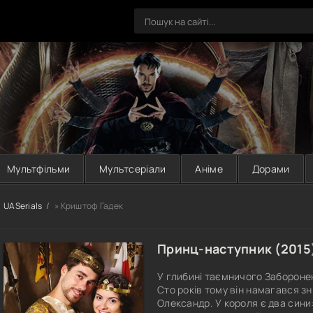
Мультфільми
Мультсеріали
Аніме
Дорами
UASerials
» Криштоф Гадек
Принц-наступник (
2015
У глибині таємничого Заборонено
Сто років тому він намагався з
Олександр. У короля є два сини