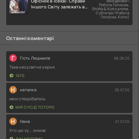
Офісник в ісекаї: Справи
закадровий |
Робота Голосом,
Іншого Світу залежать від
ShiWa & Kioto anime,
Корпоративного Раба
Субтитри | Робота
Голосом, Кіото)
Останні коментарі
Г
Гість Людмила
08.08.26
Така несусвітня херня
1670
Н
наталка
28.07.26
мені сподобалось
МІЙ СУСІД ТОТОРО
Н
Нана
27.07.26
Хто цю ху....знімає
ДІМ МЕРТВИХ