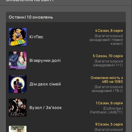
Останні 10 оновлень
4 Сезон, 8 серія
(Багатоголосий
КітПес
закадровий | Новий
канал)
5 Сезон, 70 серія
Візерунки долі
(Багатоголосий
закадровий | 1+1)
Оновлено якість з
480 на 1080
Дім двох сімей
(Багатоголосий
закадровий | ТВ-І)
1 Сезон, 6 серія
Вузол / Звʼязок
(Субтитри |
Pantheon, UABLTY)
9 Сезон, 5 серія
(Багатоголосий