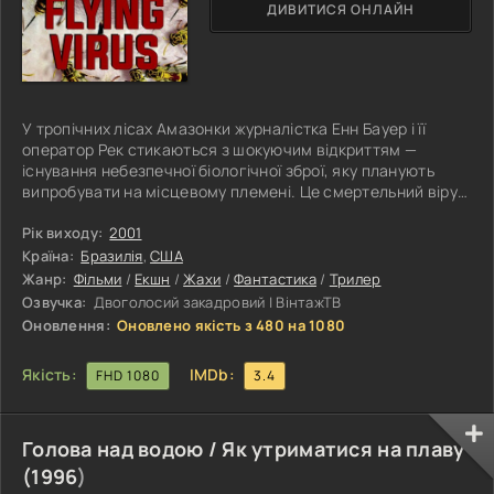
ДИВИТИСЯ ОНЛАЙН
У тропічних лісах Амазонки журналістка Енн Бауер і її
оператор Рек стикаються з шокуючим відкриттям —
існування небезпечної біологічної зброї, яку планують
випробувати на місцевому племені. Це смертельний вірус,
який переносять особливі бджоли-вбивці, що повинні бути
доставлені в пункт призначення в спеціальному
Рік виходу:
2001
контейнері. Однак під час перевезення цього
Країна:
Бразилія
,
США
небезпечного вантажу літак зазнає аварії, і смертельний
Жанр:
Фільми
/
Екшн
/
Жахи
/
Фантастика
/
Трилер
рій бджіл виривається на волю, несучи загрозу не лише
Озвучка:
Двоголосий закадровий | ВінтажТВ
місцевому населенню, але й
Оновлення:
Оновлено якість з 480 на 1080
Якість:
IMDb:
FHD 1080
3.4
Голова над водою / Як утриматися на плаву
(
1996
)