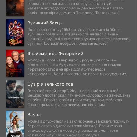
разом із невеликим загоном вирушає в довгу й
небезпечну подорож додому, де на нього вже багато
років чекає вірна дружина Пенелопа. Та шлях, який
Вуличний боєць
Події переносять у 1993 рік, де двоє колишніх бійців
вуличних поєдинків, які давно розійшлися різними
шляхами, змушені знову повернутися до світу жорстоких
сутичок. Їх спокій порушує поява загадкової
Знайомство з Факерами 3
Молодий чоловік Генрі виріс у родині, де спокій —
рідкісне явище, а будь-яке важливе рішення швидко
перетворюється на привід для суперечок і
непорозумінь. Коли він оголошує про намір одружитися,
це
Сузір’я великого пса
Головний герой історії, Хіг, — цивільний пілот, який
мешкає у постапокаліптичному Колорадо на занедбаній
авіабазі. Разом зі своїм вірним супутником, собакою
Джаспером, та буркотливим, але відданим
Ваяна
Моана відгукується на заклик океану і вирішує покинути
береги свого рідного острова Мотунуї. Вперше вона
вирушає у відкрите море у супроводі знаменитого
напівбога Мауї. На них чекає незабутня