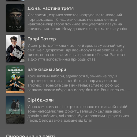
Дюна: Частина третя
У галактиці стрімко зростає напруга: встановлений
порядок дедалі більше викликає невдоволення, а
навколо імператора починає згущуватися павутина
прихованих інтриг. Йому доводиться тримати ситуацію
Гаррі Поттер
У центрі історії — хлопчик, який зростав у звичайному
світі, не підозрюючи, що десь поруч тече зовсім інше
життя, сповнене таємниць і прихованої сили. Раптове
відкриття його істинної природи стає
Батьківські збори
Коли шкільні вибори, здавалося б, звичайна подія,
перетворюються на поле битви, напруга досягає
апогею. Перемога сина вчительки стає іскрою, що
запалює хвилю обурення серед батьків. Вони впевнені —
Сірі бджоли
У невеличкому селі, що розташоване в так званій «сірій
зоні» неподалік лінії фронту, залишились лише двоє
давніх знайомих, які колись були ворогами ще з дитячих
часів. Село давно відрізане від благ
Оновлення на сайті