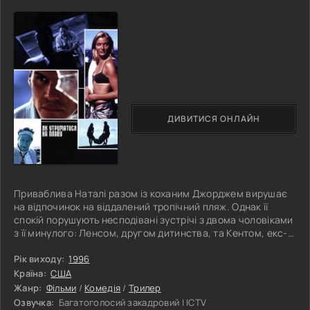
ДИВИТИСЯ ОНЛАЙН
Приваблива Наталі разом із коханим Джорджем вирушає
на відпочинок на віддалений тропічний пляж. Однак її
спокій порушують несподівані зустрічі з двома чоловіками
з її минулого: Ленсом, другом дитинства, та Кентом, екс-
партнером. Залишившись наодинці з Кентом, вона
намагається зберегти вірність чоловікові, тоді як Кент не
Рік виходу:
1996
залишає спроб її зачарувати. Їхні романтичні
Країна:
США
протистояння перериває ланцюг катастроф, який
Жанр:
Фільми
/
Комедія
/
Трилер
перевертає їхнє життя з ніг на голову і змушує забути про
Озвучка:
Багатоголосий закадровий | ICTV