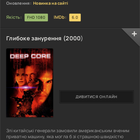
інтриги. У життя Наталі
Оновлення:
Новинка на сайті
Якість:
IMDb:
FHD 1080
6.0
Глибоке занурення (
2000
)
ДИВИТИСЯ ОНЛАЙН
Злі китайські генерали замовили американським вченим
приватно машину, яка могла б зі страшною швидкістю