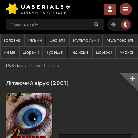
UASERIALS🍿
ФІЛЬМИ ТА СЕРІАЛИ
Головна
Фільми
Серіали
Мультфільми
Мультсеріали
Аніме
Дорами
Турецькі
Індійські
Добірки
Анонси
UASerials
» Крейґ Шеффер
Літаючий вірус (
2001
)