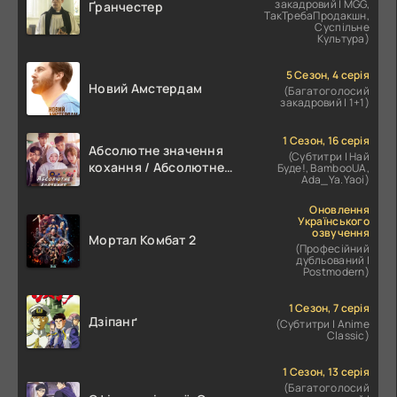
закадровий | MGG,
Ґранчестер
ТакТребаПродакшн,
Суспільне
Культура)
5 Сезон, 4 серія
Новий Амстердам
(Багатоголосий
закадровий | 1+1)
1 Сезон, 16 серія
Абсолютне значення
(Субтитри | Най
кохання / Абсолютне
Буде!, BambooUA,
Ada_Ya.Yaoi)
значення романтики
Оновлення
Українського
озвучення
Мортал Комбат 2
(Професійний
дубльований |
Postmodern)
1 Сезон, 7 серія
Дзіпанґ
(Субтитри | Anime
Classic)
1 Сезон, 13 серія
(Багатоголосий