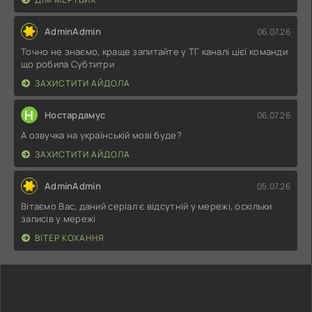
AdminAdmin
06.07.26
Точно не знаємо, краще запитайте у ТГ каналі цієї команди
що робила Субтитри
ЗАХИСТИТИ АЙДОЛА
Н
Ностардамус
06.07.26
А озвучка на українській мові буде?
ЗАХИСТИТИ АЙДОЛА
AdminAdmin
05.07.26
Вітаємо Вас, даний серіал є відсутній у мережі, оскільки
записів у мережі
ВІТЕР КОХАННЯ