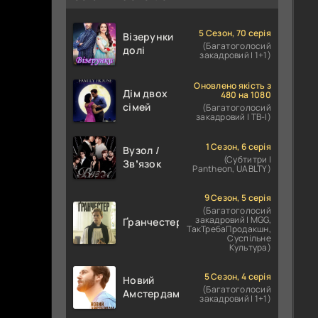
5 Сезон, 70 серія
Візерунки
(Багатоголосий
долі
закадровий | 1+1)
Оновлено якість з
Дім двох
480 на 1080
сімей
(Багатоголосий
закадровий | ТВ-І)
1 Сезон, 6 серія
Вузол /
(Субтитри |
Звʼязок
Pantheon, UABLTY)
9 Сезон, 5 серія
(Багатоголосий
закадровий | MGG,
Ґранчестер
ТакТребаПродакшн,
Суспільне
Культура)
5 Сезон, 4 серія
Новий
(Багатоголосий
Амстердам
закадровий | 1+1)