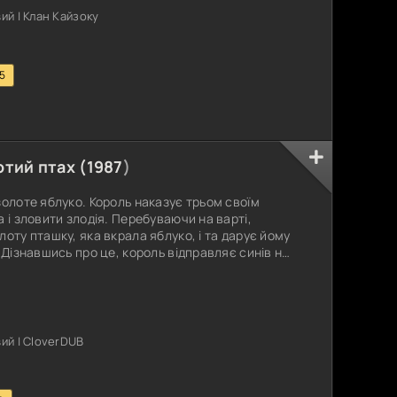
й | Клан Кайзоку
.5
отий птах (
1987
)
золоте яблуко. Король наказує трьом своїм
 і зловити злодія. Перебуваючи на варті,
оту пташку, яка вкрала яблуко, і та дарує йому
 Дізнавшись про це, король відправляє синів на
ий | CloverDUB