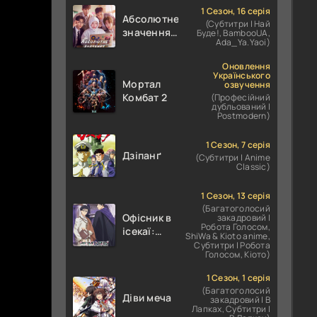
1 Сезон, 16 серія
Абсолютне
(Субтитри | Най
значення
Буде!, BambooUA,
Ada_Ya.Yaoi)
кохання /
Абсолютне
Оновлення
значення
Українського
Мортал
озвучення
романтики
Комбат 2
(Професійний
дубльований |
Postmodern)
1 Сезон, 7 серія
Дзіпанґ
(Субтитри | Anime
Classic)
1 Сезон, 13 серія
(Багатоголосий
Офісник в
закадровий |
Робота Голосом,
ісекаї:
ShiWa & Kioto anime,
Справи
Субтитри | Робота
Голосом, Кіото)
Іншого
Світу
1 Сезон, 1 серія
залежать
(Багатоголосий
Діви меча
від
закадровий | В
Лапках, Субтитри |
Корпоративного