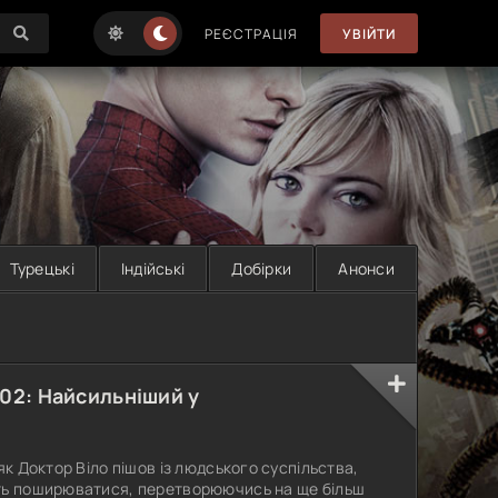
РЕЄСТРАЦІЯ
УВІЙТИ
Турецькі
Індійські
Добірки
Анонси
 02: Найсильніший у
як Доктор Віло пішов із людського суспільства,
ть поширюватися, перетворюючись на ще більш