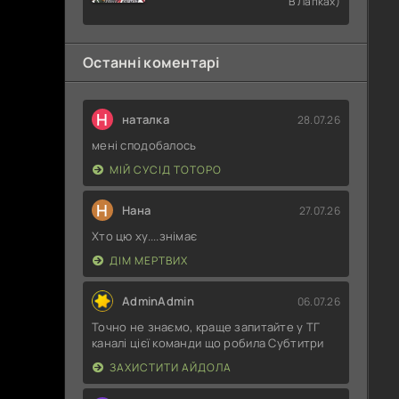
В Лапках)
Раба
Останні коментарі
Н
наталка
28.07.26
мені сподобалось
МІЙ СУСІД ТОТОРО
Н
Нана
27.07.26
Хто цю ху....знімає
ДІМ МЕРТВИХ
AdminAdmin
06.07.26
Точно не знаємо, краще запитайте у ТГ
каналі цієї команди що робила Субтитри
ЗАХИСТИТИ АЙДОЛА