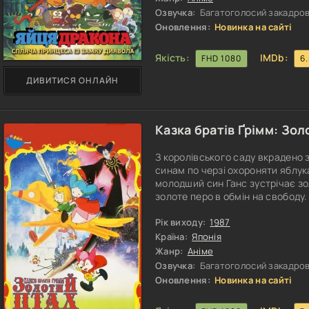
Озвучка:
Багатоголосий закадрови
Оновлення:
Новинка на сайті
Якість:
IMDb:
FHD 1080
6
ДИВИТИСЯ ОНЛАЙН
Казка братів Ґрімм: Зол
З королівського саду вкрадено 
синам по черзі охороняти яблука
молодший син Ганс зустрічає зол
золоте перо в обмін на свободу.
пошуки дивовижної пташки.
Рік виходу:
1987
Країна:
Японія
Жанр:
Аніме
Озвучка:
Багатоголосий закадров
Оновлення:
Новинка на сайті