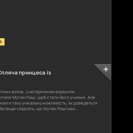
якого звуть Чаотцу. Але хлопець навіть не
 використовують
.8
Спляча принцеса із
мбітних воїнів, з нетерпінням вирішили
ителя Мутен Роші, щоб стати його учнями. Але
имати таку унікальну можливість, їм доведеться
Легенди свідчать, що Мутен Роші має
справжню красу, притаманну тільки Сплячій
що володіє неземною привабливістю. Вона
а, доброти і досконалості, і її поява