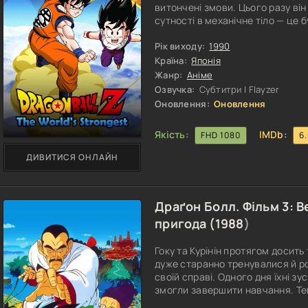
витончені змови. Цього разу ві
сутності в механічне тіло — це 
Тепер роботизований Доктор ак
пересадки своєї свідомості, і 
Рік виходу:
1990
у світі. Молодий чемпіон бойов
Країна:
Японія
Жанр:
Аніме
Озвучка:
Субтитри | Flayzer
Оновлення:
Оновлення
Якість:
IMDb:
FHD 1080
6
ДИВИТИСЯ ОНЛАЙН
Драґон Болл. Фільм 3: 
пригода (
1988
)
Гоку та Курінін протягом досит
дуже старанно тренувалися й р
своїй справі. Одного дня їхні з
змогли завершити навчання. Тепер
міжнародному турнірі, який відо