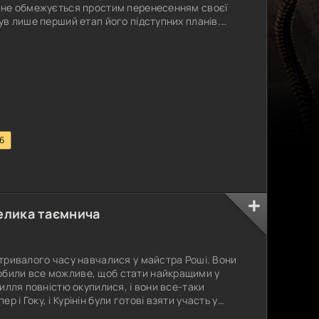
н не обмежується простим перенесенням своєї
був лише перший етап його підступних планів.
тивно шукає підходящого кандидата для
його увага зосереджена на найпотужнішій людині
их мистецтв, Мутен Роші,
.6
Велика таємнича
ь тривалого часу навчалися у майстра Роші. Вони
обили все можливе, щоб стати найкращими у
усилля повністю окупилися, і вони все-таки
 і Гоку, і Курінін були готові взяти участь у
мий на весь світ. Головним організатором цього