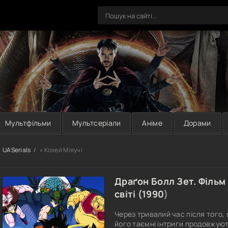
Мультфільми
Мультсеріали
Аніме
Дорами
UASerials
» Кохей Міяучі
Драґон Болл Зет. Фільм
світі (
1990
)
Через тривалий час після того, 
його таємні інтриги продовжую