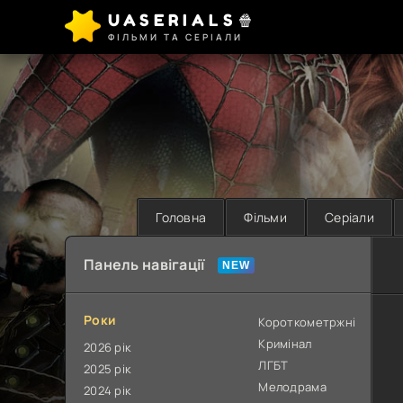
UASERIALS🍿
ФІЛЬМИ ТА СЕРІАЛИ
Головна
Фільми
Серіали
Панель навігації
Роки
Короткометржні
Кримінал
2026 рік
ЛГБТ
2025 рік
Мелодрама
2024 рік