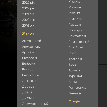
Містика
2023 рік
Музичні
2022 рік
Мюзикл
2021 рік
Німе Кіно
2020 рік
Пародія
2019 рік
Пригоди
Жанри
Психологічні
Анімаційний
Романтичний
Апокаліпсис
Сімейний
Артхаус
Спорт
Біографія
Трагедія
Бойовик
Треш
Вестерн
Трилер
Військовий
Турецькі
Детектив
Жахи
Дорама
Фантастика
Драма
Фентезі
Дитячий
Студія
Документальний