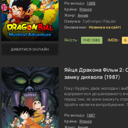
змагання є молодий імператор, 
Рік виходу:
1988
підозрював, що насправді його
Країна:
Японія
Жанр:
Аніме
Озвучка:
Субтитри | Flayzer
Оновлення:
Новинка на сайті
Якість:
IMDb:
FHD 1080
6
ДИВИТИСЯ ОНЛАЙН
Яйця Дракона Фільм 2: 
замку диявола (
1987
)
Гоку і Курірін, двоє молодих і а
відправитися до шанованого вч
перед тим, як вони зможуть отр
пройти нелегке випробування. 
надприродну здатність оцінити 
Принцесі, загадковій дівчині, 
Рік виходу:
1987
вважається символом благородств
Країна:
Японія
Жанр:
Аніме