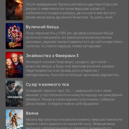
Після завершення Троянської війни цар Ітаки Одіссей
разом із невеликим загоном вирушає в довгу й
небезпечну подорож додому, де на нього вже багато
років чекає вірна дружина Пенелопа. Та шлях, який
Вуличний боєць
Події переносять у 1993 рік, де двоє колишніх бійців
вуличних поєдинків, які давно розійшлися різними
шляхами, змушені знову повернутися до світу жорстоких
сутичок. Їх спокій порушує поява загадкової
Знайомство з Факерами 3
Молодий чоловік Генрі виріс у родині, де спокій —
рідкісне явище, а будь-яке важливе рішення швидко
перетворюється на привід для суперечок і
непорозумінь. Коли він оголошує про намір одружитися,
це
Сузір’я великого пса
Головний герой історії, Хіг, — цивільний пілот, який
мешкає у постапокаліптичному Колорадо на занедбаній
авіабазі. Разом зі своїм вірним супутником, собакою
Джаспером, та буркотливим, але відданим
Ваяна
Моана відгукується на заклик океану і вирішує покинути
береги свого рідного острова Мотунуї. Вперше вона
вирушає у відкрите море у супроводі знаменитого