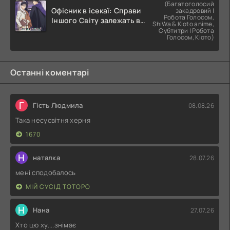
(Багатоголосий
Офісник в ісекаї: Справи
закадровий |
Робота Голосом,
Іншого Світу залежать від
ShiWa & Kioto anime,
Корпоративного Раба
Субтитри | Робота
Голосом, Кіото)
Останні коментарі
Г
Гість Людмила
08.08.26
Така несусвітня херня
1670
Н
наталка
28.07.26
мені сподобалось
МІЙ СУСІД ТОТОРО
Н
Нана
27.07.26
Хто цю ху....знімає