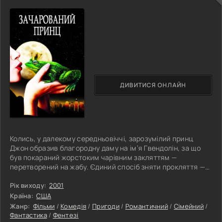
ДИВИТИСЯ ОНЛАЙН
Колись, у далекому середньовіччі, зарозумілий принц
Джон образив благородну даму на ім’я Гвендолін, за що
був покараний жорстоким чарівним закляттям —
перетворений на жабу. Єдиний спосіб зняти прокляття —
отримати поцілунок від тієї, з ким йому судилося
одружитися до настання повного місяця. Разом зі своїм
Рік виходу:
2001
вірним слугою, який розділив його долю, Джон вирушає у
Країна:
США
сповнену випробувань подорож, сподіваючись знайти
Жанр:
Фільми
/
Комедія
/
Пригоди
/
Романтичний
/
Сімейний
/
порятунок. Минуло п’ять століть, і дивна сила переносить
Фантастика
/
Фентезі