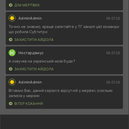
ДІМ МЕРТВИХ
AdminAdmin
06.07.26
Точно не знаємо, краще запитайте у ТГ каналі цієї команди
що робила Субтитри
ЗАХИСТИТИ АЙДОЛА
Н
Ностардамус
06.07.26
А озвучка на українській мові буде?
ЗАХИСТИТИ АЙДОЛА
AdminAdmin
05.07.26
Вітаємо Вас, даний серіал є відсутній у мережі, оскільки
записів у мережі
ВІТЕР КОХАННЯ