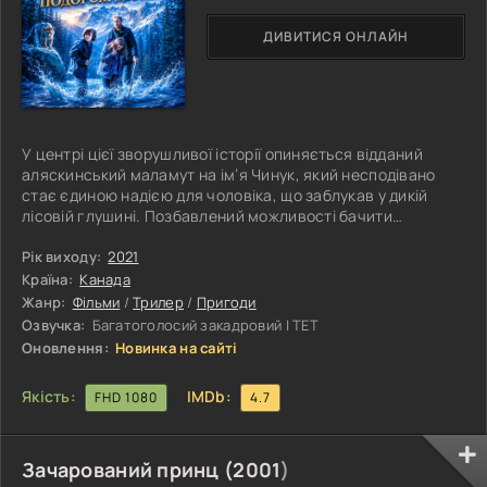
ДИВИТИСЯ ОНЛАЙН
У центрі цієї зворушливої історії опиняється відданий
аляскинський маламут на ім’я Чинук, який несподівано
стає єдиною надією для чоловіка, що заблукав у дикій
лісовій глушині. Позбавлений можливості бачити
навколишній світ, той опиняється серед небезпечних хащ,
де кожен неправильний крок може коштувати життя. Саме
Рік виходу:
2021
тоді вірний пес бере на себе відповідальність провести
Країна:
Канада
свого господаря крізь численні перешкоди та допомогти
Жанр:
Фільми
/
Трилер
/
Пригоди
йому знайти шлях до порятунку. Тим часом діти зниклого
Озвучка:
Багатоголосий закадровий | ТЕТ
чоловіка
Оновлення:
Новинка на сайті
Якість:
IMDb:
FHD 1080
4.7
Зачарований принц (
2001
)