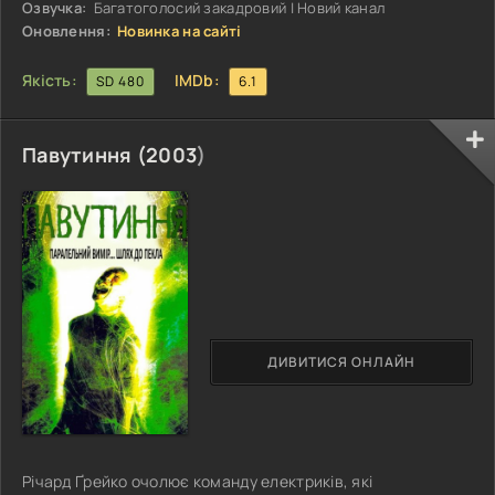
їх у сучасний Нью-Йорк —
Озвучка:
Багатоголосий закадровий | Новий канал
Оновлення:
Новинка на сайті
Якість:
IMDb:
SD 480
6.1
Павутиння (
2003
)
ДИВИТИСЯ ОНЛАЙН
Річард Ґрейко очолює команду електриків, які