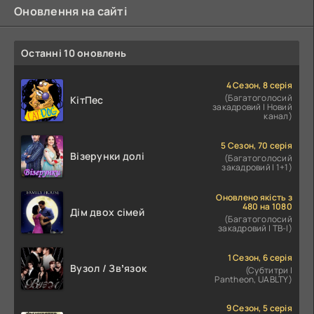
Оновлення на сайті
Останні 10 оновлень
4 Сезон, 8 серія
(Багатоголосий
КітПес
закадровий | Новий
канал)
5 Сезон, 70 серія
Візерунки долі
(Багатоголосий
закадровий | 1+1)
Оновлено якість з
480 на 1080
Дім двох сімей
(Багатоголосий
закадровий | ТВ-І)
1 Сезон, 6 серія
Вузол / Звʼязок
(Субтитри |
Pantheon, UABLTY)
9 Сезон, 5 серія