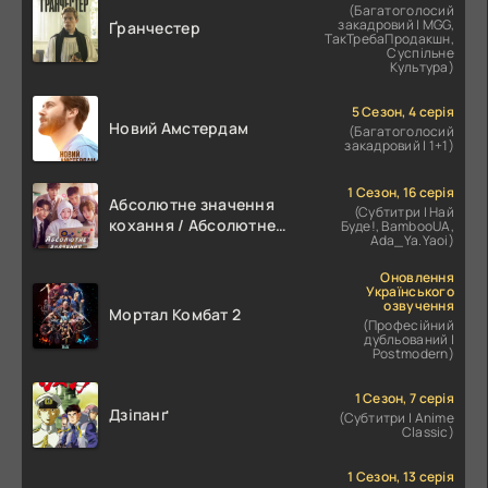
(Багатоголосий
закадровий | MGG,
Ґранчестер
ТакТребаПродакшн,
Суспільне
Культура)
5 Сезон, 4 серія
Новий Амстердам
(Багатоголосий
закадровий | 1+1)
1 Сезон, 16 серія
Абсолютне значення
(Субтитри | Най
кохання / Абсолютне
Буде!, BambooUA,
Ada_Ya.Yaoi)
значення романтики
Оновлення
Українського
озвучення
Мортал Комбат 2
(Професійний
дубльований |
Postmodern)
1 Сезон, 7 серія
Дзіпанґ
(Субтитри | Anime
Classic)
1 Сезон, 13 серія