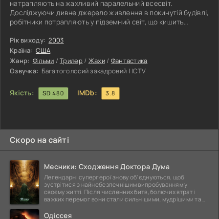
натрапляють на жахливий паралельний всесвіт.
Досліджуючи дивне джерело живлення в покинутій будівлі,
робітники потрапляють у підземний світ, що кишить
величезними павукоподібними монстрами-людожерами.
Кровожерливі гібриди павуків і людей переслідують і
Рік виходу:
2003
вбивають своїх жертв одну за одною, залишаючи
Країна:
США
нечисленну групу вцілілих боротися з ними лише розумом
Жанр:
Фільми
/
Трилер
/
Жахи
/
Фантастика
і жменькою примітивної зброї.
Озвучка:
Багатоголосий закадровий | ICTV
Якість:
IMDb:
SD 480
3.8
Скоро на сайті
Месники: Сходження Доктора Дума
Легендарні супергерої знову об'єднуються, щоб
зустрітися з найнебезпечнішим випробуванням у
своєму житті. Після численних битв, болючих втрат і
важких перемог вони стали сильнішими, мудрішими та
ще
Одіссея