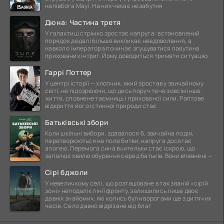
напівбога Мауї. На них чекає незабутня
Дюна: Частина третя
У галактиці стрімко зростає напруга: встановлений
порядок дедалі більше викликає невдоволення, а
навколо імператора починає згущуватися павутина
прихованих інтриг. Йому доводиться тримати ситуацію
Гаррі Поттер
У центрі історії — хлопчик, який зростав у звичайному
світі, не підозрюючи, що десь поруч тече зовсім інше
життя, сповнене таємниць і прихованої сили. Раптове
відкриття його істинної природи стає
Батьківські збори
Коли шкільні вибори, здавалося б, звичайна подія,
перетворюються на поле битви, напруга досягає
апогею. Перемога сина вчительки стає іскрою, що
запалює хвилю обурення серед батьків. Вони впевнені —
Сірі бджоли
У невеличкому селі, що розташоване в так званій «сірій
зоні» неподалік лінії фронту, залишились лише двоє
давніх знайомих, які колись були ворогами ще з дитячих
часів. Село давно відрізане від благ