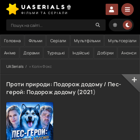
UASERIALS🍿
ФІЛЬМИ ТА СЕРІАЛИ
Головна
Фільми
Серіали
Мультфільми
Мультсеріали
Аніме
Дорами
Турецькі
Індійські
Добірки
Анонси
UASerials
» Колін Фокс
Проти природи: Подорож додому / Пес-
герой: Подорож додому (
2021
)